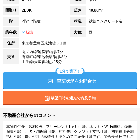
間取り
2LDK
広さ
48.86m²
階
2階/12階建
構造
鉄筋コンクリート造
築年数
新築
方位
西
住所
東京都豊島区東池袋３丁目
丸ノ内線/池袋駅/徒歩7分
交通
有楽町線/東池袋駅/徒歩8分
山手線/大塚駅/徒歩15分
1分で完了！
空室状況をお問合せ
希望日時を選んで内見予約
不動産会社からのコメント
本物件仲介手数料0円。フリーレント1ヶ月可能。ネット・Wi-Fi無料。楽器
演奏相談可。犬・猫飼育可能。初期費用クレジット支払可能。初期費用分割
払い相談可能。他社掲載物件もまとめてご紹介可能です。問合せ当日でもご