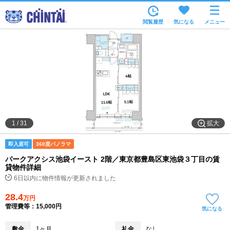
お部屋を探す
閲覧履歴
気になる
メニュー
沿線・駅から
住所から
家賃相場から
通勤通学時間から
物件特集から
拡大
1
/
31
不動産会社から
即入居可
360度パノラマ
TOP
パークアクシス池袋イースト 2階／東京都豊島区東池袋３丁目の賃
貸物件詳細
6日以内に物件情報が更新されました
28.4
万円
管理費等：15,000円
気になる
敷金
1ヶ月
礼金
なし