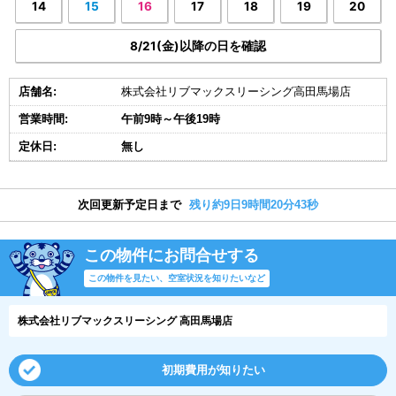
14
15
16
17
18
19
20
8/21(金)以降の日を確認
店舗名:
株式会社リブマックスリーシング高田馬場店
営業時間:
午前9時～午後19時
定休日:
無し
次回更新予定日まで
残り約9日9時間20分42秒
この物件にお問合せする
この物件を見たい、空室状況を知りたいなど
株式会社リブマックスリーシング 高田馬場店
初期費用が知りたい