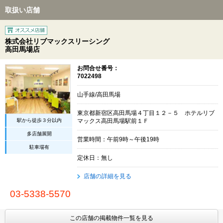
取扱い店舗
株式会社リブマックスリーシング
高田馬場店
お問合せ番号：
7022498
山手線/高田馬場
東京都新宿区高田馬場４丁目１２－５ ホテルリブ
駅から徒歩３分以内
マックス高田馬場駅前１Ｆ
多店舗展開
営業時間：午前9時～午後19時
駐車場有
定休日：無し
店舗の詳細を見る
03-5338-5570
この店舗の掲載物件一覧を見る