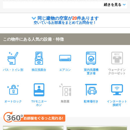
対応可能。土日祝日は混み合いますのでお早めにご予約ください。
続きを見る
同じ建物の空室が
20
件あります
空いているお部屋をまとめてお問合せ！
この物件にある人気の設備・特徴
バス・トイレ別
独立洗面台
エアコン
室内洗濯機
ウォークイン
置き場
クローゼット
オートロック
TVモニター
角部屋
駐車場付き
インターネット
ホン
接続可