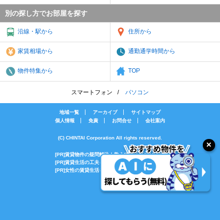
別の探し方でお部屋を探す
沿線・駅から
住所から
家賃相場から
通勤通学時間から
物件特集から
TOP
スマートフォン
パソコン
地域一覧
アーカイブ
サイトマップ
個人情報
免責
お問合せ
会社案内
(C) CHINTAI Corporation All rights reserved.
[PR]賃貸物件の疑問解決！教えてエイブルAGENT
[PR]賃貸生活の工夫を紹介！CHINTAI情報局
[PR]女性の賃貸生活を応援！Woman.CHINTAI