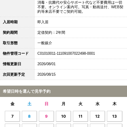
消毒・抗菌代や安心サポート代など不要費用は一切
不要。オンライン案内可。写真・動画送付、WEB契
約等来店不要でご契約可能。
入居時期
即入居
契約期間
定借契約：2年間
取引形態
一般媒介
物件管理コード
C01010011-111091007022498-0001
情報更新日
2026/08/01
次回更新予定
2026/08/15
希望日時を選んで見学予約
金
土
日
月
火
水
木
7
8
9
10
11
12
13