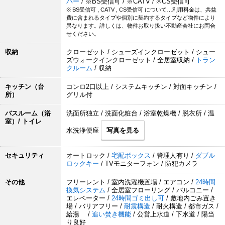
バー
/ ※BS受信可 / ※CATV / ※CS受信可
※ BS受信可 , CATV , CS受信可 について…利用料金は、共益
費に含まれるタイプや個別に契約するタイプなど物件により
異なります。詳しくは、物件お取り扱い不動産会社にお問合
せください。
収納
クローゼット / シューズインクローゼット / シュー
ズウォークインクローゼット / 全居室収納 /
トラン
クルーム
/ 収納
キッチン（台
コンロ2口以上 / システムキッチン / 対面キッチン /
所）
グリル付
バスルーム（浴
洗面所独立 / 洗面化粧台 / 浴室乾燥機 / 脱衣所 / 温
室）/ トイレ
水洗浄便座
写真を見る
セキュリティ
オートロック /
宅配ボックス
/ 管理人有り /
ダブル
ロックキー
/ TVモニターフォン / 防犯カメラ
その他
フリーレント / 室内洗濯機置場 / エアコン /
24時間
換気システム
/ 全居室フローリング / バルコニー /
エレベーター /
24時間ゴミ出し可
/ 敷地内ごみ置き
場 / バリアフリー /
耐震構造
/ 耐火構造 / 都市ガス /
給湯 /
追い焚き機能
/ 公営上水道 / 下水道 / 陽当
り良好