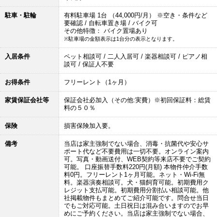
駐車・駐輪
有料駐車場 1台 （44,000円/月） ※空き・条件など
要確認 / 自転車置き場 / バイク可
その他特徴： バイク置場あり
※駐車場の金額表示は1台分の表示となります。
入居条件
ペット相談可 / 二人入居可 / 楽器相談可 / ピアノ相
談可 / 保証人不要
お得条件
フリーレント（1ヶ月）
家賃保証会社等
保証会社必加入（その他:実費）※初回保証料：総賃
料の５０％
保険
損害保険加入要。
備考
当店は家主強制でない場合、消毒・抗菌代や安心サ
ポート代など不要費用は一切不要。オンライン案内
可。写真・動画送付、WEB契約等来店不要でご契約
可能。 口座振替手数料220円(月額) 本物件仲介手数
料0円。フリーレント1ヶ月可能。ネット・Wi-Fi無
料。楽器演奏相談可。犬・猫飼育可能。初期費用ク
レジット支払可能。初期費用分割払い相談可能。他
社掲載物件もまとめてご紹介可能です。問合せ当日
でもご対応可能。土日祝日は混み合いますのでお早
めにご予約ください。当店は家主強制でない場合、