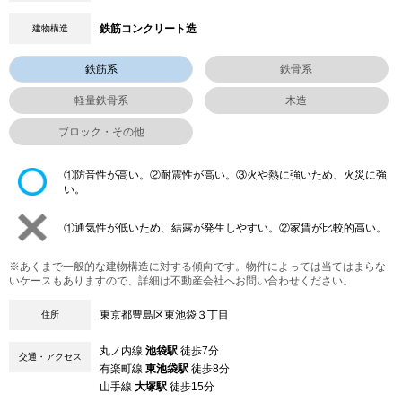
鉄筋コンクリート造
建物構造
鉄筋系
鉄骨系
軽量鉄骨系
木造
ブロック・その他
①防音性が高い。②耐震性が高い。③火や熱に強いため、火災に強
い。
①通気性が低いため、結露が発生しやすい。②家賃が比較的高い。
※あくまで一般的な建物構造に対する傾向です。物件によっては当てはまらな
いケースもありますので、詳細は不動産会社へお問い合わせください。
東京都豊島区東池袋３丁目
住所
丸ノ内線
池袋駅
徒歩7分
交通・アクセス
有楽町線
東池袋駅
徒歩8分
山手線
大塚駅
徒歩15分