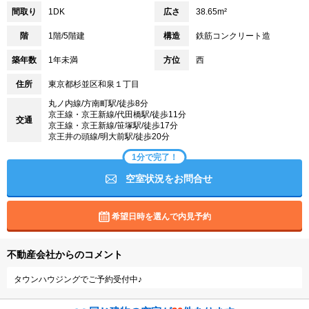
間取り
1DK
広さ
38.65m²
階
1階/5階建
構造
鉄筋コンクリート造
築年数
1年未満
方位
西
住所
東京都杉並区和泉１丁目
丸ノ内線/方南町駅/徒歩8分
京王線・京王新線/代田橋駅/徒歩11分
交通
京王線・京王新線/笹塚駅/徒歩17分
京王井の頭線/明大前駅/徒歩20分
1分で完了！
空室状況をお問合せ
希望日時を選んで内見予約
不動産会社からのコメント
タウンハウジングでご予約受付中♪