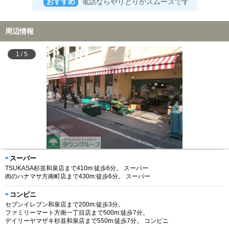
おすすめ
電話ならやりとりがスムーズです
周辺情報
1
/
5
スーパー
TSUKASA杉並和泉店まで410m:徒歩6分。 スーパー
肉のハナマサ方南町店まで430m:徒歩6分。 スーパー
コンビニ
セブンイレブン和泉店まで200m:徒歩3分。
ファミリーマート方南一丁目店まで500m:徒歩7分。
デイリーヤマザキ杉並和泉店まで550m:徒歩7分。 コンビニ