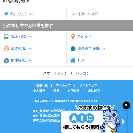
II 1階の賃貸物件
気になるリスト
保存中の条件
別の探し方でお部屋を探す
沿線・駅から
住所から
家賃相場から
通勤通学時間から
物件特集から
TOP
スマートフォン
パソコン
地域一覧
アーカイブ
サイトマップ
個人情報
免責
お問合せ
会社案内
(C) CHINTAI Corporation All rights reserved.
[PR]賃貸物件の疑問解決！教えてエイブルAGENT
[PR]賃貸生活の工夫を紹介！CHINTAI情報局
[PR]女性の賃貸生活を応援！Woman.CHINTAI