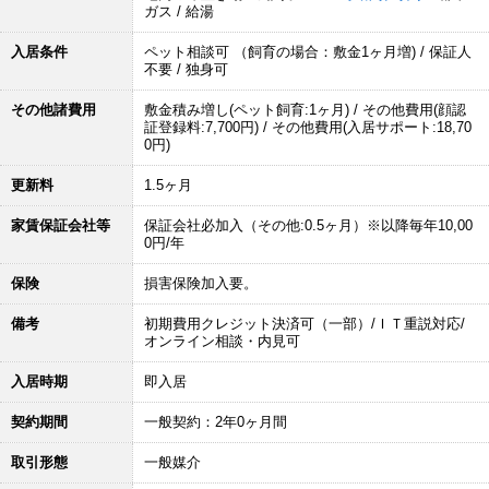
ガス / 給湯
入居条件
ペット相談可 （飼育の場合：敷金1ヶ月増) / 保証人
不要 / 独身可
その他諸費用
敷金積み増し(ペット飼育:1ヶ月) / その他費用(顔認
証登録料:7,700円) / その他費用(入居サポート:18,70
0円)
更新料
1.5ヶ月
家賃保証会社等
保証会社必加入（その他:0.5ヶ月）※以降毎年10,00
0円/年
保険
損害保険加入要。
備考
初期費用クレジット決済可（一部）/ＩＴ重説対応/
オンライン相談・内見可
入居時期
即入居
契約期間
一般契約：2年0ヶ月間
取引形態
一般媒介