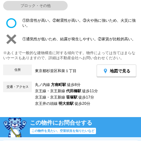
ブロック・その他
①防音性が高い。②耐震性が高い。③火や熱に強いため、火災に強
い。
①通気性が低いため、結露が発生しやすい。②家賃が比較的高い。
※あくまで一般的な建物構造に対する傾向です。物件によっては当てはまらな
いケースもありますので、詳細は不動産会社へお問い合わせください。
住所
地図で見る
東京都杉並区和泉１丁目
丸ノ内線
方南町駅
徒歩8分
交通・アクセス
京王線・京王新線
代田橋駅
徒歩11分
京王線・京王新線
笹塚駅
徒歩17分
京王井の頭線
明大前駅
徒歩20分
この物件にお問合せする
この物件を見たい、空室状況を知りたいなど