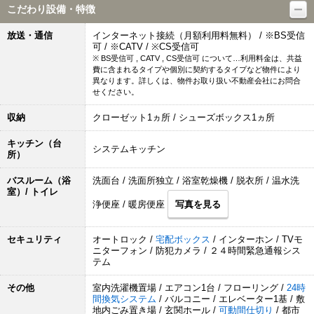
こだわり設備・特徴
放送・通信
インターネット接続（月額利用料無料） / ※BS受信
可 / ※CATV / ※CS受信可
※ BS受信可 , CATV , CS受信可 について…利用料金は、共益
費に含まれるタイプや個別に契約するタイプなど物件により
異なります。詳しくは、物件お取り扱い不動産会社にお問合
せください。
収納
クローゼット1ヵ所 / シューズボックス1ヵ所
キッチン（台
システムキッチン
所）
バスルーム（浴
洗面台 / 洗面所独立 / 浴室乾燥機 / 脱衣所 / 温水洗
室）/ トイレ
浄便座 / 暖房便座
写真を見る
セキュリティ
オートロック /
宅配ボックス
/ インターホン / TVモ
ニターフォン / 防犯カメラ / ２４時間緊急通報シス
テム
その他
室内洗濯機置場 / エアコン1台 / フローリング /
24時
間換気システム
/ バルコニー / エレベーター1基 / 敷
地内ごみ置き場 / 玄関ホール /
可動間仕切り
/ 都市