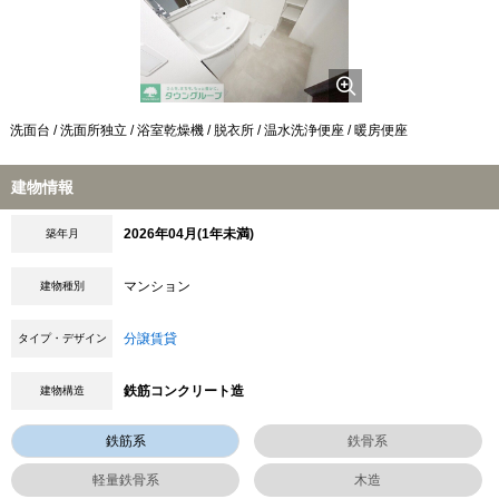
洗面台 / 洗面所独立 / 浴室乾燥機 / 脱衣所 / 温水洗浄便座 / 暖房便座
建物情報
2026年04月(1年未満)
築年月
マンション
建物種別
分譲賃貸
タイプ・デザイン
鉄筋コンクリート造
建物構造
鉄筋系
鉄骨系
軽量鉄骨系
木造