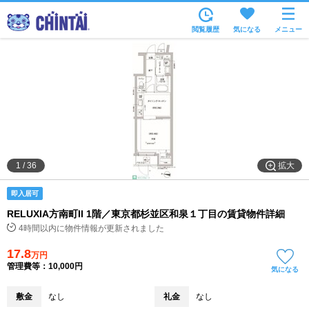
お部屋を探す
閲覧履歴
気になる
メニュー
沿線・駅から
住所から
家賃相場から
通勤通学時間から
物件特集から
拡大
1
/
36
不動産会社から
即入居可
TOP
RELUXIA方南町II 1階／東京都杉並区和泉１丁目の賃貸物件詳細
4時間以内に物件情報が更新されました
17.8
万円
管理費等：10,000円
気になる
敷金
なし
礼金
なし