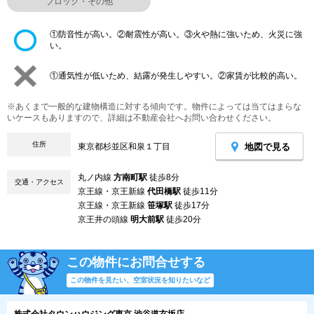
ブロック・その他
①防音性が高い。②耐震性が高い。③火や熱に強いため、火災に強
い。
①通気性が低いため、結露が発生しやすい。②家賃が比較的高い。
※あくまで一般的な建物構造に対する傾向です。物件によっては当てはまらな
いケースもありますので、詳細は不動産会社へお問い合わせください。
住所
地図で見る
東京都杉並区和泉１丁目
丸ノ内線
方南町駅
徒歩8分
交通・アクセス
京王線・京王新線
代田橋駅
徒歩11分
京王線・京王新線
笹塚駅
徒歩17分
京王井の頭線
明大前駅
徒歩20分
この物件にお問合せする
この物件を見たい、空室状況を知りたいなど
株式会社タウンハウジング東京 渋谷道玄坂店