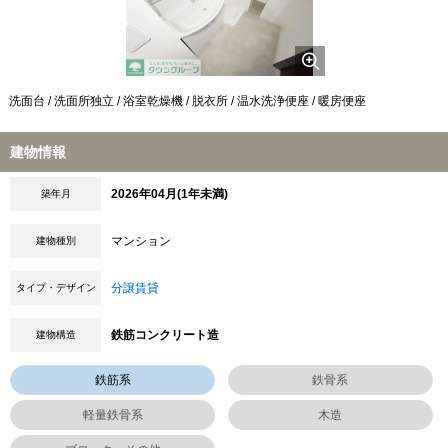
洗面台 / 洗面所独立 / 浴室乾燥機 / 脱衣所 / 温水洗浄便座 / 暖房便座
建物情報
2026年04月(1年未満)
築年月
マンション
建物種別
分譲賃貸
タイプ・デザイン
鉄筋コンクリート造
建物構造
鉄筋系
鉄骨系
軽量鉄骨系
木造