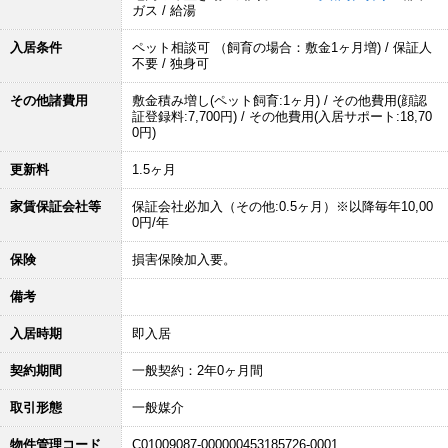
ガス / 給湯
入居条件
ペット相談可 （飼育の場合：敷金1ヶ月増) / 保証人
不要 / 独身可
その他諸費用
敷金積み増し(ペット飼育:1ヶ月) / その他費用(顔認
証登録料:7,700円) / その他費用(入居サポート:18,70
0円)
更新料
1.5ヶ月
家賃保証会社等
保証会社必加入（その他:0.5ヶ月）※以降毎年10,00
0円/年
保険
損害保険加入要。
備考
入居時期
即入居
契約期間
一般契約：2年0ヶ月間
取引形態
一般媒介
物件管理コード
C01009087-000000453185726-0001