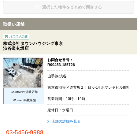
選択した物件をまとめて問合せる
取扱い店舗
株式会社タウンハウジング東京
渋谷道玄坂店
お問合せ番号：
R00453-185726
山手線/渋谷
東京都渋谷区道玄坂２丁目 6-14 ホマレヤビル8階
ChintaiNet掲載店舗
営業時間：10時～19時
Woman掲載店舗
定休日：水曜日
店舗の詳細を見る
03-5456-9988