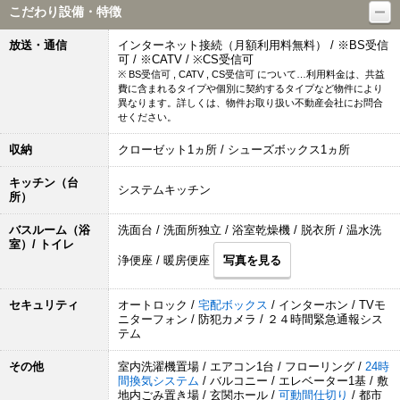
こだわり設備・特徴
放送・通信
インターネット接続（月額利用料無料） / ※BS受信
可 / ※CATV / ※CS受信可
※ BS受信可 , CATV , CS受信可 について…利用料金は、共益
費に含まれるタイプや個別に契約するタイプなど物件により
異なります。詳しくは、物件お取り扱い不動産会社にお問合
せください。
収納
クローゼット1ヵ所 / シューズボックス1ヵ所
キッチン（台
システムキッチン
所）
バスルーム（浴
洗面台 / 洗面所独立 / 浴室乾燥機 / 脱衣所 / 温水洗
室）/ トイレ
浄便座 / 暖房便座
写真を見る
セキュリティ
オートロック /
宅配ボックス
/ インターホン / TVモ
ニターフォン / 防犯カメラ / ２４時間緊急通報シス
テム
その他
室内洗濯機置場 / エアコン1台 / フローリング /
24時
間換気システム
/ バルコニー / エレベーター1基 / 敷
地内ごみ置き場 / 玄関ホール /
可動間仕切り
/ 都市