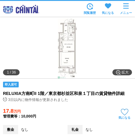
お部屋を探す
閲覧履歴
気になる
メニュー
沿線・駅から
住所から
家賃相場から
通勤通学時間から
物件特集から
拡大
1
/
36
不動産会社から
即入居可
TOP
RELUXIA方南町II 1階／東京都杉並区和泉１丁目の賃貸物件詳細
3日以内に物件情報が更新されました
17.8
万円
管理費等：10,000円
気になる
敷金
なし
礼金
なし