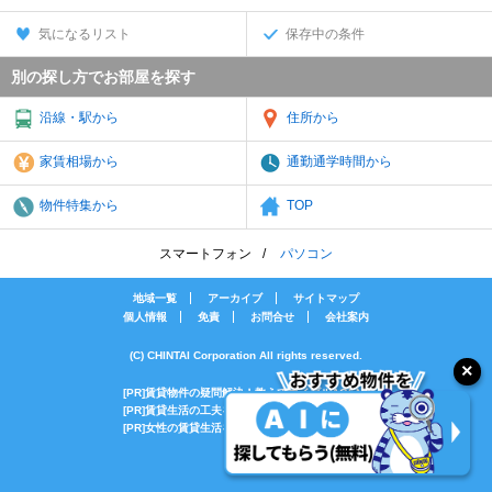
気になるリスト
保存中の条件
別の探し方でお部屋を探す
沿線・駅から
住所から
家賃相場から
通勤通学時間から
物件特集から
TOP
スマートフォン
パソコン
地域一覧
アーカイブ
サイトマップ
個人情報
免責
お問合せ
会社案内
(C) CHINTAI Corporation All rights reserved.
[PR]賃貸物件の疑問解決！教えてエイブルAGENT
[PR]賃貸生活の工夫を紹介！CHINTAI情報局
[PR]女性の賃貸生活を応援！Woman.CHINTAI