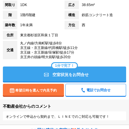
間取り
1DK
広さ
38.65m²
階
1階/5階建
構造
鉄筋コンクリート造
築年数
1年未満
方位
西
住所
東京都杉並区和泉１丁目
丸ノ内線/方南町駅/徒歩8分
京王線・京王新線/代田橋駅/徒歩11分
交通
京王線・京王新線/笹塚駅/徒歩17分
京王井の頭線/明大前駅/徒歩20分
1分で完了！
空室状況をお問合せ
電話でお問合せ
希望日時を選んで内見予約
不動産会社からのコメント
オンラインで申込から契約まで、ＬＩＮＥでのご対応も可能です！