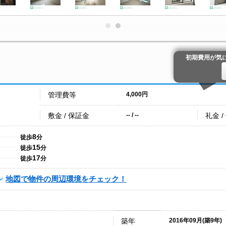
初期費用が気
管理費等
4,000円
敷金 / 保証金
礼金 /
-- / --
8
徒歩
分
15
徒歩
分
17
徒歩
分
地図で物件の周辺環境をチェック！
築年
2016年09月(築9年)