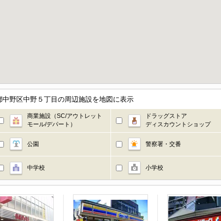
都中野区中野５丁目の周辺施設を地図に表示
商業施設（SC/アウトレット
ドラッグストア
モール/デパート）
ディスカウントショップ
公園
警察署・交番
中学校
小学校