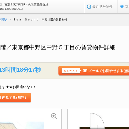
（家賃7.5万円/1R）の賃貸物件詳細
最近見た物件
気
4591290850001）
中野駅
Ｓｅａ Ｓｏｕｎｄ 中野 1階の賃貸物件
1階／東京都中野区中野５丁目の賃貸物件詳細
13時間18分16秒
メールでお問合せする
（無
かんたん！
ます★★お間違いなく♪
内見する
（無料）