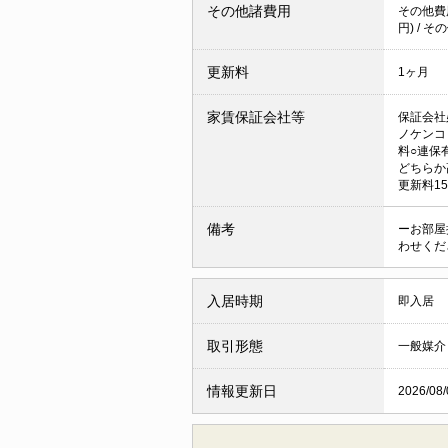
その他諸費用
その他費用
円) / そ
更新料
1ヶ月
家賃保証会社等
保証会社
ノケンコ
料○連保有
どちらか
更新料15
備考
ーお部屋
わせくだ
入居時期
即入居
取引形態
一般媒介
情報更新日
2026/08/