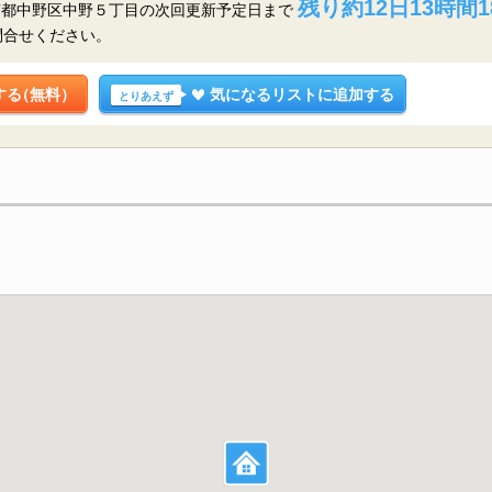
残り約12日13時間1
京都中野区中野５丁目の
次回更新予定日まで
問合せください。
する
（無料）
気になるリストに追加する
とりあえず