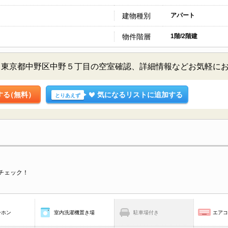
建物種別
アパート
物件階層
1階/2階建
／東京都中野区中野５丁目の空室確認、詳細情報などお気軽に
する
（無料）
気になるリストに追加する
とりあえず
チェック！
ーホン
室内洗濯機置き場
駐車場付き
エア