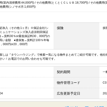
(室内清掃費用:44,000円) / その他費用(とくとくＣＬＵＢ:18,700円) / その他費用(室
の他費用(シノサポ月:1,650円)
保険
必加入（その他:1ヶ月）※保証会社/シ
損
ミュニケーションズ加入必須初回保証
→賃料30％or最低保証料30，000円の
高い金額 ●連保無→賃料計100％年毎
，000円or20，000円
探しは『タウンハウジング』で検索ー気になる物件まとめてご紹介可能です。他社
さい！お電話でのお問い合わせも可能です。
契約期間
一
物件管理コード
C0
広告更新予定日
04
20