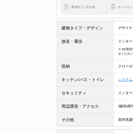
敷地内ゴミ置き場
オートロッ
建物タイプ・デザイン
デザイナ
放送・通信
インター
※ BS受
せください
収納
クローゼ
キッチン/バス・トイレ
システム
セキュリティ
インター
周辺環境・アクセス
3駅利用
その他
室内洗濯