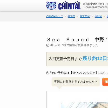
東京都中野区中野５丁目
（C01009097000000
CHINTAIトップ
東京都
東京23区
中野区
Ｓｅａ Ｓｏｕｎｄ 中野 
3日以内に物件情報が更新されました
残り約12日
次回更新予定日まで
内見のご予約先は【タウンハウジング】になり
実際にお部屋を見てみませんか？