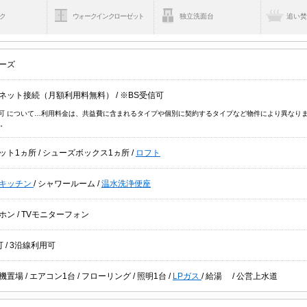
ク
ウォークインクローゼット
独立洗面台
追い
ーズ
ネット接続（月額利用料無料）
/
※BS受信可
信可 について…利用料金は、共益費に含まれるタイプや個別に契約するタイプなど物件により異なり
。
ット1ヵ所
/
シューズボックス1ヵ所
/
ロフト
キッチン
/
シャワールーム
/
温水洗浄便座
ホン
/
TVモニターフォン
可
/
3沿線利用可
機置場
/
エアコン1台
/
フローリング
/
照明1台
/
LPガス
/
給湯
/
公営上水道