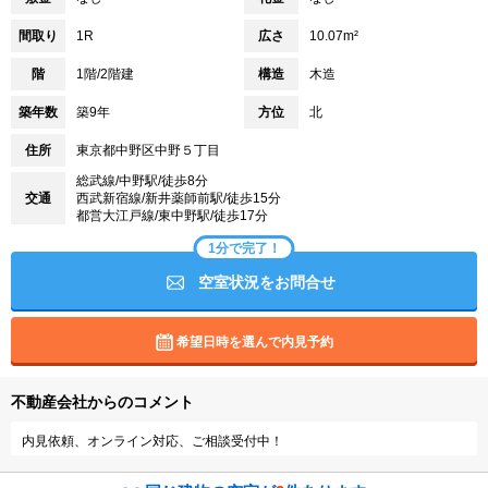
間取り
1R
広さ
10.07m²
階
1階/2階建
構造
木造
築年数
築9年
方位
北
住所
東京都中野区中野５丁目
総武線/中野駅/徒歩8分
交通
西武新宿線/新井薬師前駅/徒歩15分
都営大江戸線/東中野駅/徒歩17分
1分で完了！
空室状況をお問合せ
希望日時を選んで内見予約
不動産会社からのコメント
内見依頼、オンライン対応、ご相談受付中！