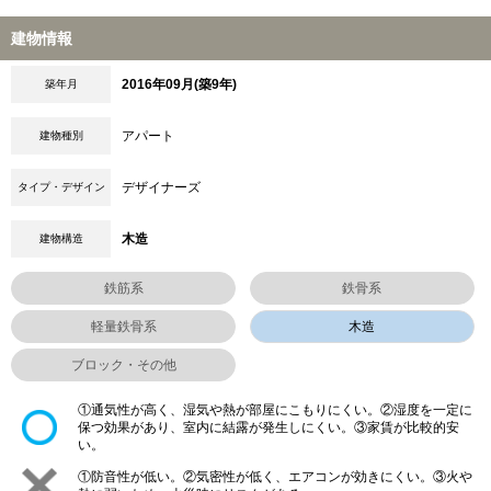
建物情報
2016年09月(築9年)
築年月
アパート
建物種別
デザイナーズ
タイプ・デザイン
木造
建物構造
鉄筋系
鉄骨系
軽量鉄骨系
木造
ブロック・その他
①通気性が高く、湿気や熱が部屋にこもりにくい。②湿度を一定に
保つ効果があり、室内に結露が発生しにくい。③家賃が比較的安
い。
①防音性が低い。②気密性が低く、エアコンが効きにくい。③火や