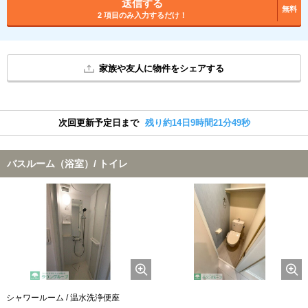
送信する
無料
2 項目のみ入力するだけ！
家族や友人に物件をシェアする
次回更新予定日まで
残り約14日9時間21分49秒
バスルーム（浴室）/ トイレ
シャワールーム / 温水洗浄便座