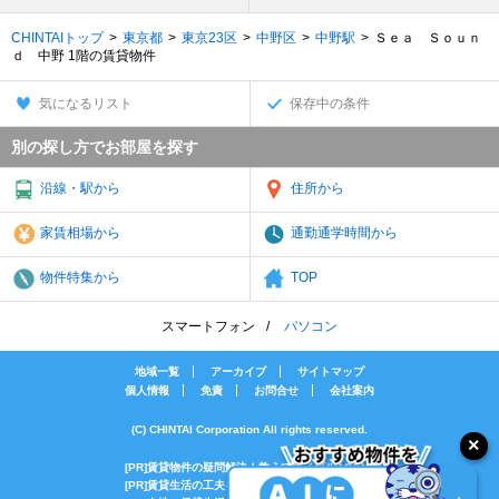
CHINTAIトップ
東京都
東京23区
中野区
中野駅
Ｓｅａ Ｓｏｕｎ
ｄ 中野 1階の賃貸物件
気になるリスト
保存中の条件
別の探し方でお部屋を探す
沿線・駅から
住所から
家賃相場から
通勤通学時間から
物件特集から
TOP
スマートフォン
パソコン
地域一覧
アーカイブ
サイトマップ
個人情報
免責
お問合せ
会社案内
(C) CHINTAI Corporation All rights reserved.
[PR]賃貸物件の疑問解決！教えてエイブルAGENT
[PR]賃貸生活の工夫を紹介！CHINTAI情報局