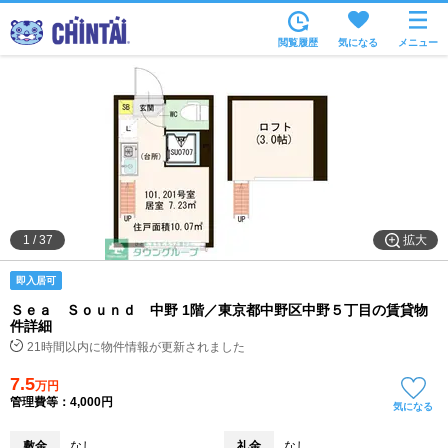
お部屋を探す
閲覧履歴
気になる
メニュー
沿線・駅から
住所から
家賃相場から
通勤通学時間から
物件特集から
拡大
1
/
37
不動産会社から
即入居可
TOP
Ｓｅａ Ｓｏｕｎｄ 中野 1階／東京都中野区中野５丁目の賃貸物
件詳細
21時間以内に物件情報が更新されました
7.5
万円
管理費等：4,000円
気になる
敷金
なし
礼金
なし