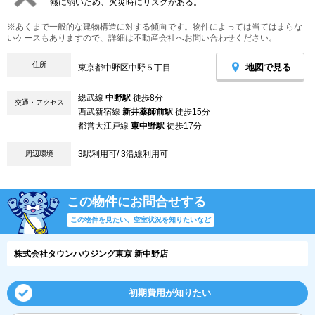
熱に弱いため、火災時にリスクがある。
※あくまで一般的な建物構造に対する傾向です。物件によっては当てはまらな
いケースもありますので、詳細は不動産会社へお問い合わせください。
住所
地図で見る
東京都中野区中野５丁目
総武線
中野駅
徒歩8分
交通・アクセス
西武新宿線
新井薬師前駅
徒歩15分
都営大江戸線
東中野駅
徒歩17分
3駅利用可/ 3沿線利用可
周辺環境
この物件にお問合せする
この物件を見たい、空室状況を知りたいなど
株式会社タウンハウジング東京 新中野店
初期費用が知りたい