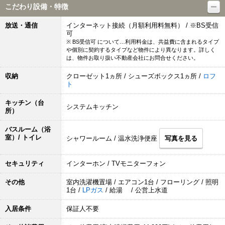
こだわり設備・特徴
放送・通信
インターネット接続（月額利用料無料） / ※BS受信
可
※ BS受信可 について…利用料金は、共益費に含まれるタイプ
や個別に契約するタイプなど物件により異なります。詳しく
は、物件お取り扱い不動産会社にお問合せください。
収納
クローゼット1ヵ所 / シューズボックス1ヵ所 /
ロフ
ト
キッチン（台
システムキッチン
所）
バスルーム（浴
室）/ トイレ
シャワールーム / 温水洗浄便座
写真を見る
セキュリティ
インターホン / TVモニターフォン
その他
室内洗濯機置場 / エアコン1台 / フローリング / 照明
1台 /
LPガス
/ 給湯 / 公営上水道
入居条件
保証人不要