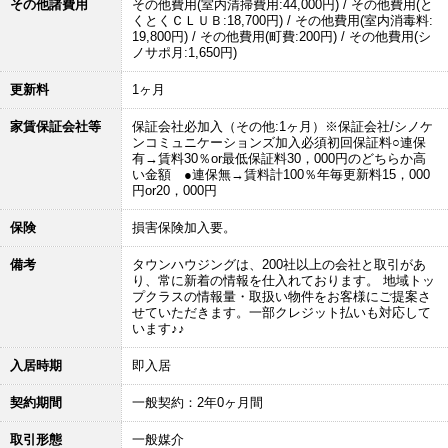
その他諸費用
その他費用(室内清掃費用:44,000円) / その他費用(と
くとくＣＬＵＢ:18,700円) / その他費用(室内消毒料:
19,800円) / その他費用(町費:200円) / その他費用(シ
ノサポ月:1,650円)
更新料
1ヶ月
家賃保証会社等
保証会社必加入（その他:1ヶ月）※保証会社/シノケ
ンコミュニケーションズ加入必須初回保証料○連保
有→賃料30％or最低保証料30，000円のどちらか高
い金額 ●連保無→賃料計100％年毎更新料15，000
円or20，000円
保険
損害保険加入要。
備考
タウンハウジングは、200社以上の会社と取引があ
り、常に新着の情報を仕入れております。 地域トッ
プクラスの情報量・取扱い物件をお客様にご提案さ
せていただきます。一部クレジット払いも対応して
います♪♪
入居時期
即入居
契約期間
一般契約：2年0ヶ月間
取引形態
一般媒介