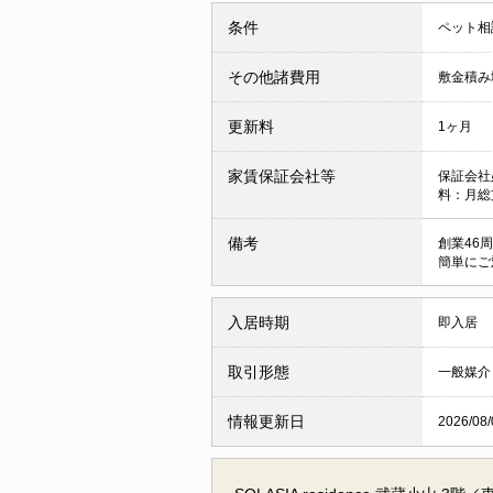
条件
ペット相
その他諸費用
敷金積み増
更新料
1ヶ月
家賃保証会社等
保証会社
料：月総
備考
創業46
簡単にご
入居時期
即入居
取引形態
一般媒介
情報更新日
2026/08/