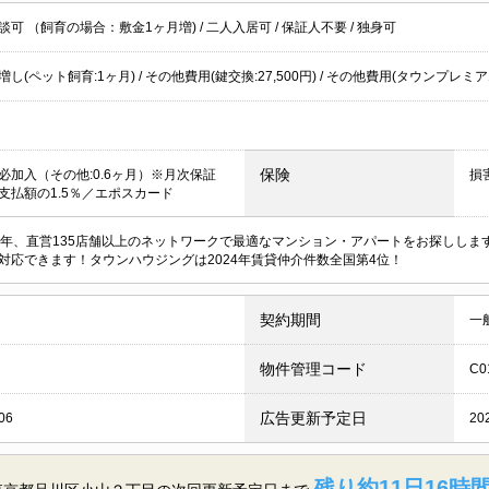
談可 （飼育の場合：敷金1ヶ月増)
/
二人入居可
/
保証人不要
/
独身可
し(ペット飼育:1ヶ月) / その他費用(鍵交換:27,500円) / その他費用(タウンプレミア
保険
必加入（その他:0.6ヶ月）※月次保証
損
支払額の1.5％／エポスカード
周年、直営135店舗以上のネットワークで最適なマンション・アパートをお探しし
対応できます！タウンハウジングは2024年賃貸仲介件数全国第4位！
契約期間
一
物件管理コード
C0
広告更新予定日
06
20
残り約11日16時間