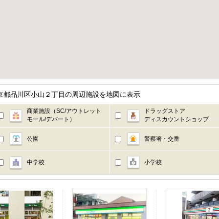
 3階／東京都品川区小山２丁目の周辺施設を地図に表示
商業施設（SC/アウトレット
ドラッグストア
モール/デパート）
ディスカウントショップ
公園
警察署・交番
中学校
小学校