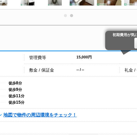
初期費用が気
管理費等
15,000円
敷金 / 保証金
礼金 /
-- / --
8
徒歩
分
9
徒歩
分
11
徒歩
分
15
徒歩
分
地図で物件の周辺環境をチェック！