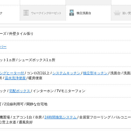
ク
ウォークインクローゼット
独立洗面台
追い
ーズ
/
外壁タイル張り
バー
ット1ヵ所
/
シューズボックス1ヵ所
キングヒーター付
/
コンロ2口以上
/
システムキッチン
/
独立型キッチン
/
洗面台
/
洗面
所
/
温水洗浄便座
/
暖房便座
ック
/
宅配ボックス
/
インターホン
/
TVモニターフォン
可
/
2沿線利用可
/
閑静な住宅地
機置場
/
エアコン1台
/
冷房
/
24時間換気システム
/
全居室フローリング
/
バルコニ
公営上水道
/
通風良好