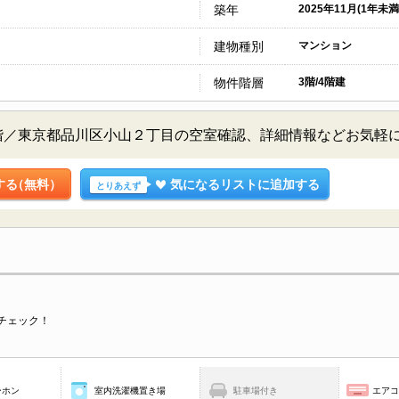
築年
2025年11月(1年未満
建物種別
マンション
物件階層
3階/4階建
 武蔵小山 3階／東京都品川区小山２丁目の空室確認、詳細情報などお
する
（無料）
気になるリストに追加する
とりあえず
チェック！
ーホン
室内洗濯機置き場
駐車場付き
エア