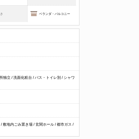
焚き
ベランダ・バルコニー
所独立
/
洗面化粧台
/
バス・トイレ別
/
シャワ
ー
/
敷地内ごみ置き場
/
玄関ホール
/
都市ガス
/