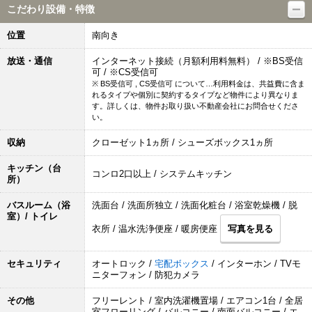
こだわり設備・特徴
位置
南向き
放送・通信
インターネット接続（月額利用料無料） / ※BS受信
可 / ※CS受信可
※ BS受信可 , CS受信可 について…利用料金は、共益費に含ま
れるタイプや個別に契約するタイプなど物件により異なりま
す。詳しくは、物件お取り扱い不動産会社にお問合せくださ
い。
収納
クローゼット1ヵ所 / シューズボックス1ヵ所
キッチン（台
コンロ2口以上 / システムキッチン
所）
バスルーム（浴
洗面台 / 洗面所独立 / 洗面化粧台 / 浴室乾燥機 / 脱
室）/ トイレ
衣所 / 温水洗浄便座 / 暖房便座
写真を見る
セキュリティ
オートロック /
宅配ボックス
/ インターホン / TVモ
ニターフォン / 防犯カメラ
その他
フリーレント / 室内洗濯機置場 / エアコン1台 / 全居
室フローリング / バルコニー / 南面バルコニー / エ