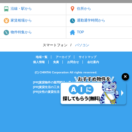
沿線・駅から
住所から
家賃相場から
通勤通学時間から
物件特集から
TOP
スマートフォン
パソコン
地域一覧
アーカイブ
サイトマップ
個人情報
免責
お問合せ
会社案内
(C) CHINTAI Corporation All rights reserved.
[PR]賃貸物件の疑問解決！教えてエイブルAGENT
[PR]賃貸生活の工夫を紹介！CHINTAI情報局
[PR]女性の賃貸生活を応援！Woman.CHINTAI