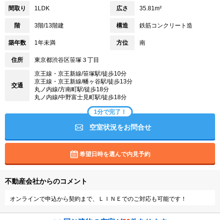
間取り
1LDK
広さ
35.81m²
階
3階/13階建
構造
鉄筋コンクリート造
築年数
1年未満
方位
南
住所
東京都渋谷区笹塚３丁目
京王線・京王新線/笹塚駅/徒歩10分
京王線・京王新線/幡ヶ谷駅/徒歩13分
交通
丸ノ内線/方南町駅/徒歩18分
丸ノ内線/中野富士見町駅/徒歩18分
1分で完了！
空室状況をお問合せ
希望日時を選んで内見予約
不動産会社からのコメント
オンラインで申込から契約まで、ＬＩＮＥでのご対応も可能です！