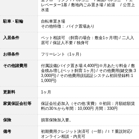
レベーター1基 / 敷地内ごみ置き場 / 給湯 / 公営上
水道
駐車・駐輪
自転車置き場
その他特徴： バイク置場あり
入居条件
ペット相談可 （飼育の場合：敷金1ヶ月増) / 二人入
居可 / 保証人不要 / 独身可
お得条件
フリーレント（1ヶ月）
その他諸費用
付属設備(バイク置き場:4,400円)※月あたり料金 / 敷
金積み増し(ペット飼育:1ヶ月) / その他費用(鍵交換:3
3,000円) / その他費用(顔認証システム初回登録料:1
1,000円)
更新料
1ヶ月
家賃保証会社等
保証会社必加入（その他:実費）※初回：月額総額賃
料の30％から年間：10,000円 月間：330円
保険
損害保険加入要。
備考
初期費用クレジット決済可（一部）/ＩＴ重説対応/
オンライン相談・内見可