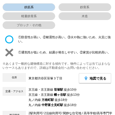
鉄筋系
鉄骨系
軽量鉄骨系
木造
ブロック・その他
①防音性が高い。②耐震性が高い。③火や熱に強いため、火災に強
い。
①通気性が低いため、結露が発生しやすい。②家賃が比較的高い。
※あくまで一般的な建物構造に対する傾向です。物件によっては当てはまらな
いケースもありますので、詳細は不動産会社へお問い合わせください。
住所
地図で見る
東京都渋谷区笹塚３丁目
京王線・京王新線
笹塚駅
徒歩10分
交通・アクセス
京王線・京王新線
幡ヶ谷駅
徒歩13分
丸ノ内線
方南町駅
徒歩18分
丸ノ内線
中野富士見町駅
徒歩18分
2駅利用可/ 2沿線利用可/ 閑静な住宅地 / 高等学校/高等専門学