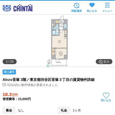
お部屋を探す
閲覧履歴
気になる
メニュー
沿線・駅から
住所から
家賃相場から
通勤通学時間から
物件特集から
拡大
1
/
26
不動産会社から
即入居可
TOP
Alivis笹塚 3階／東京都渋谷区笹塚３丁目の賃貸物件詳細
3日以内に物件情報が更新されました
18.3
万円
管理費等：15,000円
気になる
敷金
なし
礼金
1ヶ月