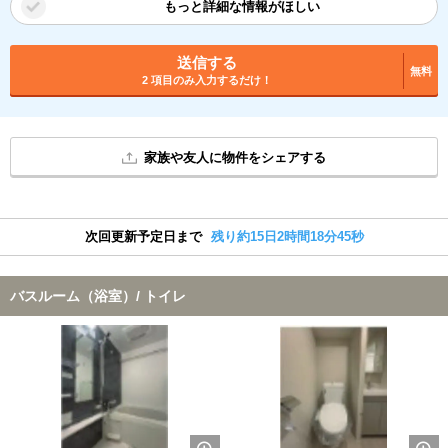
もっと詳細な情報がほしい
送信する
無料
2 項目のみ入力するだけ！
家族や友人に物件をシェアする
次回更新予定日まで
残り約15日2時間18分44秒
バスルーム（浴室）/ トイレ