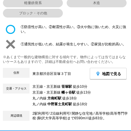
軽量鉄骨系
木造
ブロック・その他
①防音性が高い。②耐震性が高い。③火や熱に強いため、火災に強
い。
①通気性が低いため、結露が発生しやすい。②家賃が比較的高い。
※あくまで一般的な建物構造に対する傾向です。物件によっては当てはまらな
いケースもありますので、詳細は不動産会社へお問い合わせください。
住所
地図で見る
東京都渋谷区笹塚３丁目
京王線・京王新線
笹塚駅
徒歩10分
交通・アクセス
京王線・京王新線
幡ヶ谷駅
徒歩13分
丸ノ内線
方南町駅
徒歩18分
丸ノ内線
中野富士見町駅
徒歩18分
2駅利用可/ 2沿線利用可/ 閑静な住宅地 / 高等学校/高等専門学
周辺環境
校 (駒沢大学高等学校)まで6590m※徒歩83分。