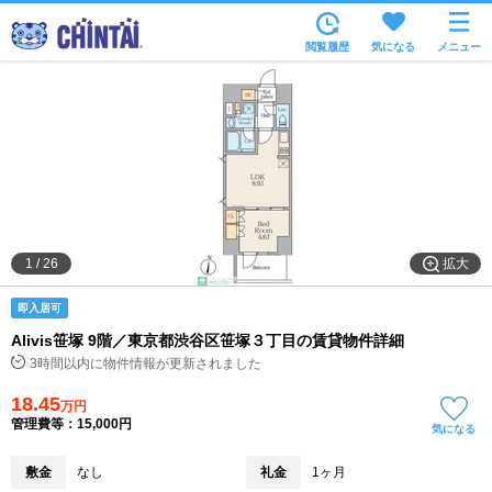
お部屋を探す
閲覧履歴
気になる
メニュー
沿線・駅から
住所から
家賃相場から
通勤通学時間から
物件特集から
拡大
1
/
26
不動産会社から
即入居可
TOP
Alivis笹塚 9階／東京都渋谷区笹塚３丁目の賃貸物件詳細
3時間以内に物件情報が更新されました
18.45
万円
管理費等：15,000円
気になる
敷金
なし
礼金
1ヶ月