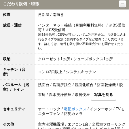
こだわり設備・特徴
位置
角部屋 / 南向き
放送・通信
インターネット接続（月額利用料無料） / ※BS受信
可 / ※CS受信可
※ BS受信可 , CS受信可 について…利用料金は、共益費に含ま
れるタイプや個別に契約するタイプなど物件により異なりま
す。詳しくは、物件お取り扱い不動産会社にお問合せくださ
い。
収納
クローゼット1ヵ所 / シューズボックス1ヵ所
キッチン（台
コンロ2口以上 / システムキッチン
所）
バスルーム（浴
洗面台 / 洗面所独立 / 洗面化粧台 / 浴室乾燥機 / 脱
室）/ トイレ
衣所 / 温水洗浄便座 / 暖房便座
写真を見る
セキュリティ
オートロック /
宅配ボックス
/ インターホン / TVモ
ニターフォン / 防犯カメラ
その他
室内洗濯機置場 / エアコン1台 / 全居室フローリング
/ バルコニー / 南面バルコニー / エレベーター1基 /