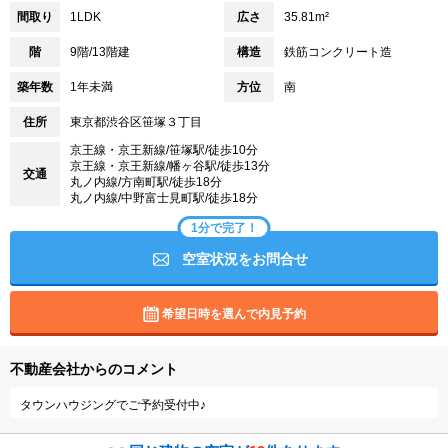
間取り
1LDK
広さ
35.81m²
階
9階/13階建
構造
鉄筋コンクリート造
築年数
1年未満
方位
南
住所
東京都渋谷区笹塚３丁目
京王線・京王新線/笹塚駅/徒歩10分
京王線・京王新線/幡ヶ谷駅/徒歩13分
交通
丸ノ内線/方南町駅/徒歩18分
丸ノ内線/中野富士見町駅/徒歩18分
1分で完了！
空室状況をお問合せ
希望日時を選んで内見予約
不動産会社からのコメント
タウンハウジングでご予約受付中♪