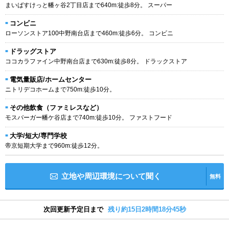
まいばすけっと幡ヶ谷2丁目店まで640m:徒歩8分。 スーパー
コンビニ
ローソンストア100中野南台店まで460m:徒歩6分。 コンビニ
ドラッグストア
ココカラファイン中野南台店まで630m:徒歩8分。 ドラックストア
電気量販店/ホームセンター
ニトリデコホームまで750m:徒歩10分。
その他飲食（ファミレスなど）
モスバーガー幡ケ谷店まで740m:徒歩10分。 ファストフード
大学/短大/専門学校
帝京短期大学まで960m:徒歩12分。
立地や周辺環境について聞く
無料
次回更新予定日まで
残り約15日2時間18分44秒