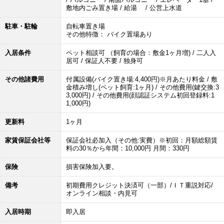
敷地内ごみ置き場 / 給湯 / 公営上水道
駐車・駐輪
自転車置き場
その他特徴： バイク置場あり
入居条件
ペット相談可 （飼育の場合：敷金1ヶ月増) / 二人入
居可 / 保証人不要 / 独身可
その他諸費用
付属設備(バイク置き場:4,400円)※月あたり料金 / 敷
金積み増し(ペット飼育:1ヶ月) / その他費用(鍵交換:3
3,000円) / その他費用(顔認証システム初回登録料:1
1,000円)
更新料
1ヶ月
家賃保証会社等
保証会社必加入（その他:実費）※初回：月額総額賃
料の30％から年間：10,000円 月間：330円
保険
損害保険加入要。
備考
初期費用クレジット決済可（一部）/ＩＴ重説対応/
オンライン相談・内見可
入居時期
即入居