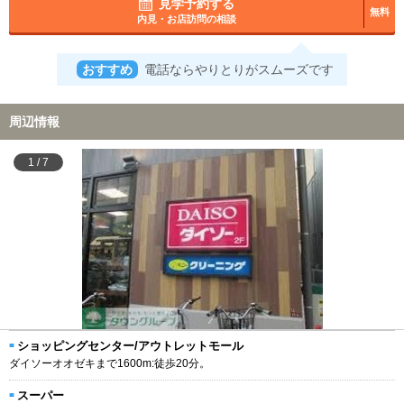
見学予約する
無料
内見・お店訪問の相談
おすすめ
電話ならやりとりがスムーズです
周辺情報
1
/
7
ショッピングセンター/アウトレットモール
ダイソーオオゼキまで1600m:徒歩20分。
スーパー