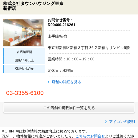
株式会社タウンハウジング東京
新宿店
お問合せ番号：
R00460-216261
山手線/新宿
東京都新宿区新宿３丁目 36-2 新宿キリンビル6階
多店舗展開
営業時間：10：00～19：00
開店10年以上
引越会社紹介
定休日：水曜日
店舗の詳細を見る
03-3355-6100
この店舗の掲載物件一覧を見る
アイコンの説明
※CHINTAIは物件情報の精度向上に努めております。
万が一、物件情報に相違がございましたら、
こちらのお問合せ
よりご連絡くださ