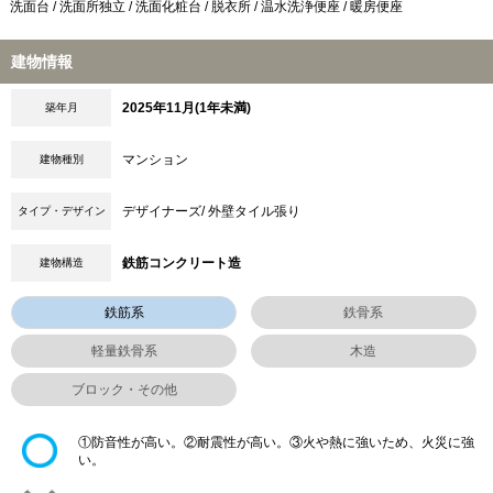
洗面台 / 洗面所独立 / 洗面化粧台 / 脱衣所 / 温水洗浄便座 / 暖房便座
建物情報
2025年11月(1年未満)
築年月
マンション
建物種別
デザイナーズ/ 外壁タイル張り
タイプ・デザイン
鉄筋コンクリート造
建物構造
鉄筋系
鉄骨系
軽量鉄骨系
木造
ブロック・その他
①防音性が高い。②耐震性が高い。③火や熱に強いため、火災に強
い。