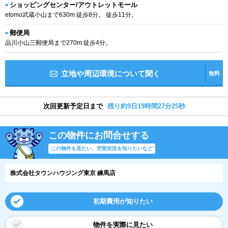
ショッピングセンター/アウトレットモール
etomo武蔵小山まで630m:徒歩8分。 徒歩11分。
郵便局
品川小山三郵便局まで270m:徒歩4分。
立地や周辺環境について聞く
無料
次回更新予定日まで
残り約9日19時間27分24秒
この物件にお問合せする
この物件を見たい、空室状況を知りたいなど
株式会社タウンハウジング東京 練馬店
初期費用が知りたい
物件を実際に見たい