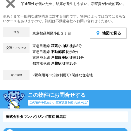
①通気性が低いため、結露が発生しやすい。②家賃が比較的高い。
※あくまで一般的な建物構造に対する傾向です。物件によっては当てはまらな
いケースもありますので、詳細は不動産会社へお問い合わせください。
住所
地図で見る
東京都品川区小山２丁目
東急目黒線
武蔵小山駅
徒歩8分
交通・アクセス
東急目黒線
不動前駅
徒歩9分
東急池上線
戸越銀座駅
徒歩11分
都営浅草線
戸越駅
徒歩15分
2駅利用可/ 2沿線利用可/ 閑静な住宅地
周辺環境
この物件にお問合せする
この物件を見たい、空室状況を知りたいなど
株式会社タウンハウジング東京 練馬店