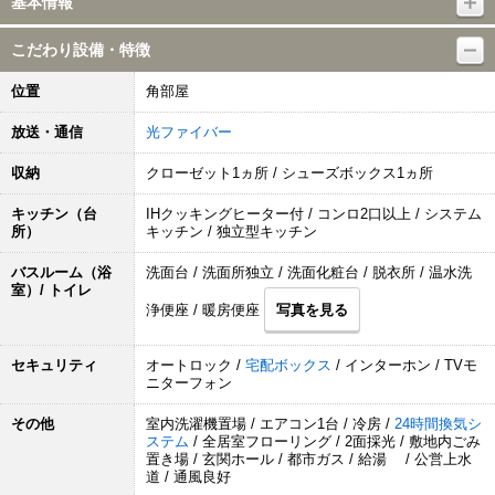
基本情報
こだわり設備・特徴
位置
角部屋
放送・通信
光ファイバー
収納
クローゼット1ヵ所 / シューズボックス1ヵ所
キッチン（台
IHクッキングヒーター付 / コンロ2口以上 / システム
所）
キッチン / 独立型キッチン
バスルーム（浴
洗面台 / 洗面所独立 / 洗面化粧台 / 脱衣所 / 温水洗
室）/ トイレ
浄便座 / 暖房便座
写真を見る
セキュリティ
オートロック /
宅配ボックス
/ インターホン / TVモ
ニターフォン
その他
室内洗濯機置場 / エアコン1台 / 冷房 /
24時間換気シ
ステム
/ 全居室フローリング / 2面採光 / 敷地内ごみ
置き場 / 玄関ホール / 都市ガス / 給湯 / 公営上水
道 / 通風良好