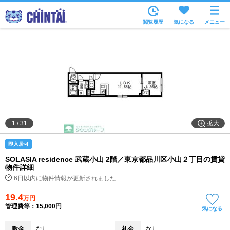
お部屋を探す
閲覧履歴
気になる
メニュー
沿線・駅から
住所から
家賃相場から
通勤通学時間から
物件特集から
拡大
1
/
31
不動産会社から
即入居可
TOP
SOLASIA residence 武蔵小山 2階／東京都品川区小山２丁目の賃貸
物件詳細
6日以内に物件情報が更新されました
19.4
万円
管理費等：15,000円
気になる
敷金
なし
礼金
なし