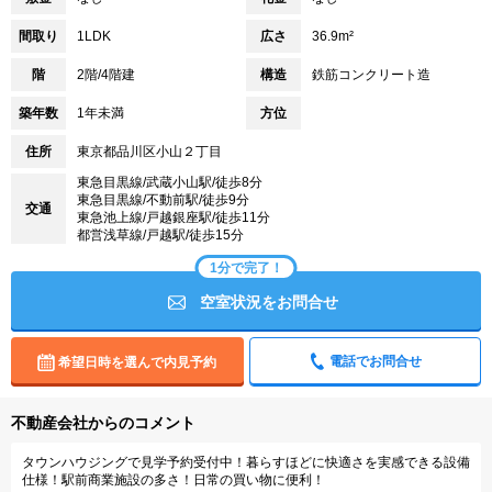
間取り
1LDK
広さ
36.9m²
階
2階/4階建
構造
鉄筋コンクリート造
築年数
1年未満
方位
住所
東京都品川区小山２丁目
東急目黒線/武蔵小山駅/徒歩8分
東急目黒線/不動前駅/徒歩9分
交通
東急池上線/戸越銀座駅/徒歩11分
都営浅草線/戸越駅/徒歩15分
1分で完了！
空室状況をお問合せ
電話でお問合せ
希望日時を選んで内見予約
不動産会社からのコメント
タウンハウジングで見学予約受付中！暮らすほどに快適さを実感できる設備
仕様！駅前商業施設の多さ！日常の買い物に便利！