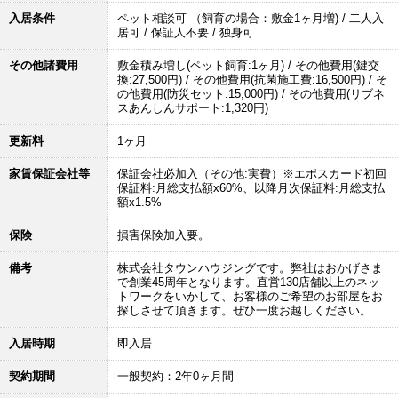
入居条件
ペット相談可 （飼育の場合：敷金1ヶ月増) / 二人入
居可 / 保証人不要 / 独身可
その他諸費用
敷金積み増し(ペット飼育:1ヶ月) / その他費用(鍵交
換:27,500円) / その他費用(抗菌施工費:16,500円) / そ
の他費用(防災セット:15,000円) / その他費用(リブネ
スあんしんサポート:1,320円)
更新料
1ヶ月
家賃保証会社等
保証会社必加入（その他:実費）※エポスカード初回
保証料:月総支払額x60%、以降月次保証料:月総支払
額x1.5%
保険
損害保険加入要。
備考
株式会社タウンハウジングです。弊社はおかげさま
で創業45周年となります。直営130店舗以上のネッ
トワークをいかして、お客様のご希望のお部屋をお
探しさせて頂きます。ぜひ一度お越しください。
入居時期
即入居
契約期間
一般契約：2年0ヶ月間