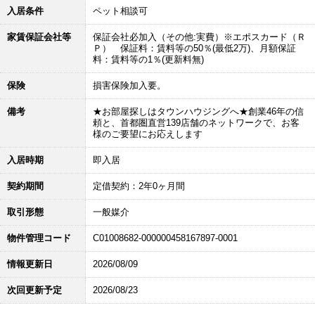
入居条件
ペット相談可
家賃保証会社等
保証会社必加入（その他:実費）※エポスカード（Ｒ
Ｐ） 保証料：賃料等の50％(最低2万)、月額保証
料：賃料等の1％(更新料無)
保険
損害保険加入要。
備考
★お部屋探しはタウンハウジングへ★創業46年の信
頼と、首都圏直営139店舗のネットワークで、お客
様のご要望にお応えします
入居時期
即入居
契約期間
定借契約：2年0ヶ月間
取引形態
一般媒介
物件管理コード
C01008682-000000458167897-0001
情報更新日
2026/08/09
次回更新予定
2026/08/23