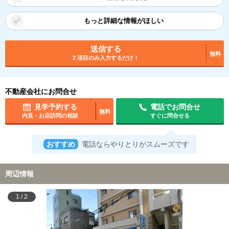
もっと詳細な情報がほしい
送信する
無料
2 項目のみ入力するだけ！
不動産会社にお問合せ
見学予約する
電話でお問合せ
無料
内見・お店訪問の相談
すぐに問合せる
おすすめ
電話ならやりとりがスムーズです
周辺情報
1
/
2