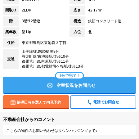
間取り
2LDK
広さ
42.17m²
階
3階/12階建
構造
鉄筋コンクリート造
築年数
築1年
方位
北
住所
東京都豊島区東池袋３丁目
山手線/池袋駅/徒歩8分
有楽町線/東池袋駅/徒歩10分
交通
都電荒川線/向原駅/徒歩11分
都電荒川線/都電雑司ケ谷駅/徒歩13分
1分で完了！
空室状況をお問合せ
電話でお問合せ
希望日時を選んで内見予約
不動産会社からのコメント
こちらの物件のお問い合わせはタウンハウジングまで♪