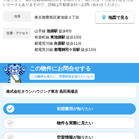
いケースもありますので、詳細は不動産会社へお問い合わせください。
住所
地図で見る
東京都豊島区東池袋３丁目
山手線
池袋駅
徒歩8分
交通・アクセス
有楽町線
東池袋駅
徒歩10分
都電荒川線
向原駅
徒歩11分
都電荒川線
都電雑司ケ谷駅
徒歩13分
この物件にお問合せする
この物件を見たい、空室状況を知りたいなど
株式会社タウンハウジング東京 高田馬場店
初期費用が知りたい
物件を実際に見たい
空室情報が知りたい