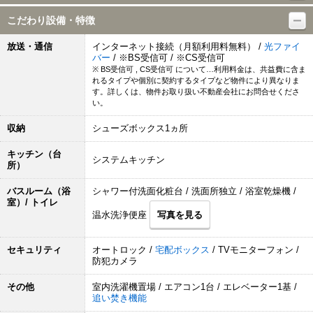
こだわり設備・特徴
放送・通信
インターネット接続（月額利用料無料） /
光ファイ
バー
/ ※BS受信可 / ※CS受信可
※ BS受信可 , CS受信可 について…利用料金は、共益費に含ま
れるタイプや個別に契約するタイプなど物件により異なりま
す。詳しくは、物件お取り扱い不動産会社にお問合せくださ
い。
収納
シューズボックス1ヵ所
キッチン（台
システムキッチン
所）
バスルーム（浴
シャワー付洗面化粧台 / 洗面所独立 / 浴室乾燥機 /
室）/ トイレ
温水洗浄便座
写真を見る
セキュリティ
オートロック /
宅配ボックス
/ TVモニターフォン /
防犯カメラ
その他
室内洗濯機置場 / エアコン1台 / エレベーター1基 /
追い焚き機能