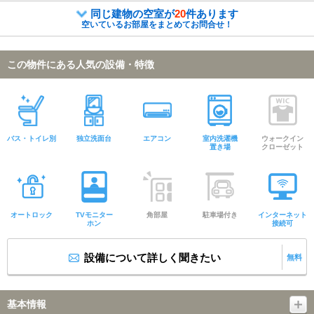
同じ建物の空室が
20
件あります
空いているお部屋をまとめてお問合せ！
この物件にある人気の設備・特徴
バス・トイレ別
独立洗面台
エアコン
室内洗濯機
ウォークイン
置き場
クローゼット
オートロック
TVモニター
角部屋
駐車場付き
インターネット
ホン
接続可
設備について詳しく聞きたい
無料
基本情報