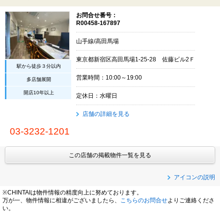
お問合せ番号：
R00458-167897
山手線/高田馬場
東京都新宿区高田馬場1-25-28 佐藤ビル2Ｆ
駅から徒歩３分以内
営業時間：10:00～19:00
多店舗展開
開店10年以上
定休日：水曜日
店舗の詳細を見る
03-3232-1201
この店舗の掲載物件一覧を見る
アイコンの説明
※CHINTAIは物件情報の精度向上に努めております。
万が一、物件情報に相違がございましたら、
こちらのお問合せ
よりご連絡くださ
い。