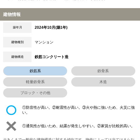
建物情報
2024年10月(築1年)
築年月
マンション
建物種別
鉄筋コンクリート造
建物構造
鉄筋系
鉄骨系
軽量鉄骨系
木造
ブロック・その他
①防音性が高い。②耐震性が高い。③火や熱に強いため、火災に強
い。
①通気性が低いため、結露が発生しやすい。②家賃が比較的高い。
※あくまで一般的な建物構造に対する傾向です。物件によっては当てはまらな