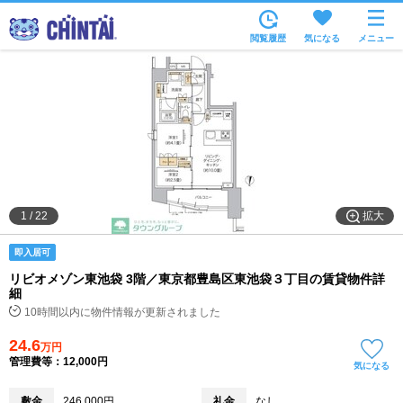
お部屋を探す
閲覧履歴
気になる
メニュー
沿線・駅から
住所から
家賃相場から
通勤通学時間から
物件特集から
拡大
1
/
22
不動産会社から
即入居可
TOP
リビオメゾン東池袋 3階／東京都豊島区東池袋３丁目の賃貸物件詳
細
10時間以内に物件情報が更新されました
24.6
万円
管理費等：12,000円
気になる
敷金
246,000円
礼金
なし