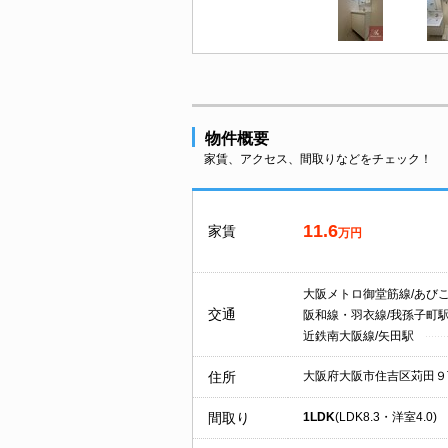
物件概要
家賃、アクセス、間取りなどをチェック！
11.6
家賃
万円
大阪メトロ御堂筋線/あび
交通
阪和線・羽衣線/我孫子町
近鉄南大阪線/矢田駅
住所
大阪府大阪市住吉区苅田９
間取り
1LDK
(LDK8.3・洋室4.0)