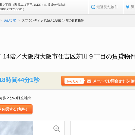
９丁目（家賃11.6万円/1LDK）の賃貸物件詳細
最近見た物件
気
0008933750001）
あびこ駅
スプランディッドあびこ駅前 14階の賃貸物件
 14階／大阪府大阪市住吉区苅田９丁目の賃貸物
18時間44分0秒
メールでお問合せする
（無
かんたん！
徒歩２分の好立地☆
内見する
（無料）