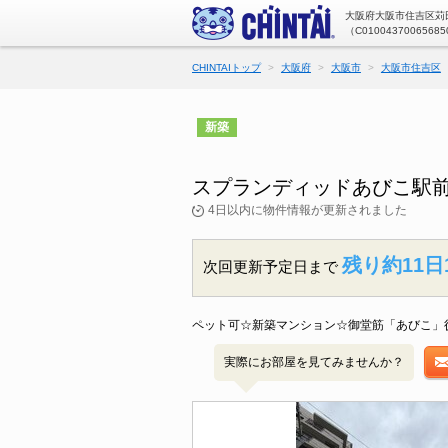
大阪府大阪市住吉区苅田
（C01004370065685
CHINTAIトップ
大阪府
大阪市
大阪市住吉区
新築
スプランディッドあびこ駅前
4日以内に物件情報が更新されました
残り約11日
次回更新予定日まで
ペット可☆新築マンション☆御堂筋「あびこ」
実際にお部屋を見てみませんか？