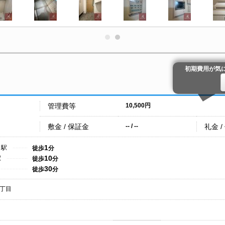
初期費用が気
管理費等
10,500円
敷金 / 保証金
礼金 /
-- / --
1
こ駅
徒歩
分
10
駅
徒歩
分
30
徒歩
分
丁目