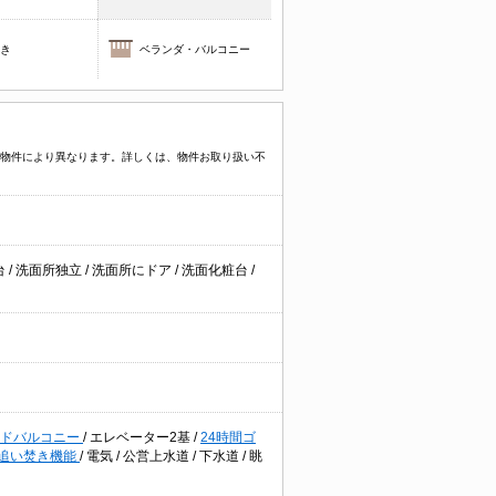
焚き
ベランダ・バルコニー
プなど物件により異なります。詳しくは、物件お取り扱い不
台
/
洗面所独立
/
洗面所にドア
/
洗面化粧台
/
イドバルコニー
/
エレベーター2基
/
24時間ゴ
追い焚き機能
/
電気
/
公営上水道
/
下水道
/
眺