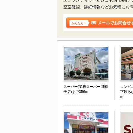
空室確認、詳細情報などお気軽にお
メールでお問合せ
かんたん！
スーパー(業務スーパー 我孫
コンビ
子店)まで356m
下鉄あび
m