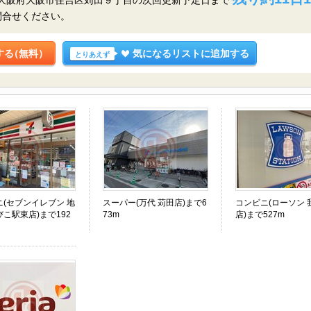
問合せください。
する
（無料）
気になるリストに追加する
とりあえず
ニ(セブンイレブン 地
スーパー(万代 苅田店)まで6
コンビニ(ローソン 
こ駅東店)まで192
73m
店)まで527m