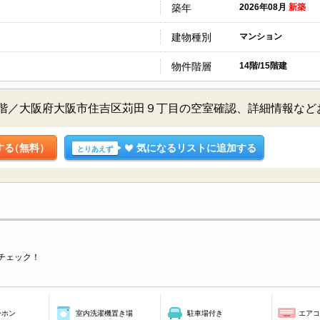
築年
2026年08月
新築
建物種別
マンション
物件階層
14階/15階建
4階／大阪府大阪市住吉区苅田９丁目の空室確認、詳細情報な
する
（無料）
気になるリストに追加する
とりあえず
チェック！
ーホン
室内洗濯機置き場
駐車場付き
エア