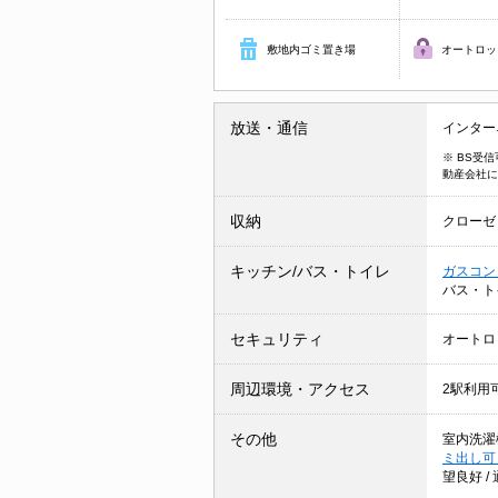
敷地内ゴミ置き場
オートロッ
放送・通信
インター
※ BS受
動産会社に
収納
クローゼ
キッチン/バス・トイレ
ガスコン
バス・ト
セキュリティ
オートロ
周辺環境・アクセス
2駅利用
その他
室内洗濯
ミ出し
望良好
/