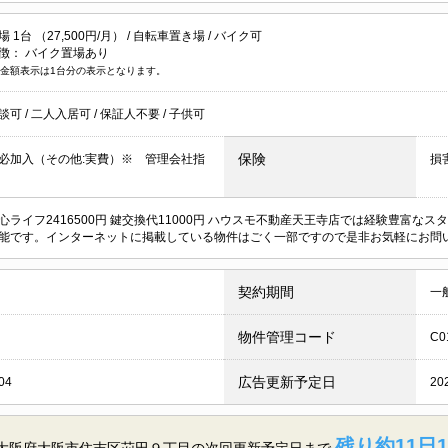
1台 （27,500円/月） /
自転車置き場
/
バイク可
徴：
バイク置場あり
金額表示は1台分の表示となります。
談可
/
二人入居可
/
保証人不要
/
子供可
保険
必加入（その他:実費）※ 管理会社指
損
心ライフ2416500円 鍵交換代11000円 ハウスモ不動産天王寺店では経験豊富
能です。インターネットに掲載している物件はごく一部ですので是非お気軽にお問
契約期間
一
物件管理コード
C0
広告更新予定日
04
20
残り約11日1
／大阪府大阪市住吉区苅田９丁目の
次回更新予定日まで