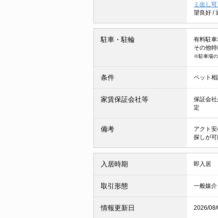
ミ出し
望良好
/
駐車・駐輪
有料駐車場 
その他特
※駐車場の
条件
ペット相
家賃保証会社等
保証会社
定
備考
アクト安
探しが可
入居時期
即入居
取引形態
一般媒介
情報更新日
2026/08/