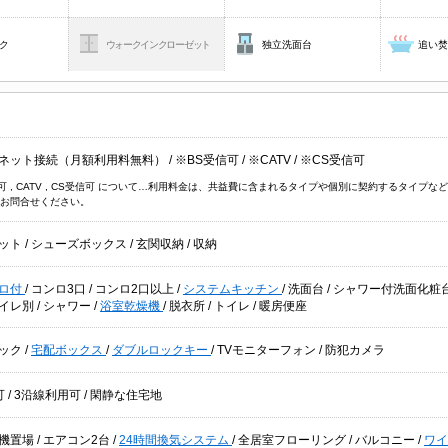
ク
ウォークインクローゼット
独立洗面台
追い
ネット接続（月額利用料無料）
/
※BS受信可
/
※CATV
/
※CS受信可
信可 , CATV , CS受信可 について…利用料金は、共益費に含まれるタイプや個別に契約するタイ
お問合せください。
ット
/
シューズボックス
/
玄関収納
/
収納
ロ付
/
コンロ3口
/
コンロ2口以上
/
システムキッチン
/
洗面台
/
シャワー付洗面化粧
イレ別
/
シャワー
/
浴室乾燥機
/
脱衣所
/
トイレ
/
暖房便座
ック
/
宅配ボックス
/
ダブルロックキー
/
TVモニターフォン
/
防犯カメラ
可
/
3沿線利用可
/
閑静な住宅地
機置場
/
エアコン2台
/
24時間換気システム
/
全居室フローリング
/
バルコニー
/
ワ