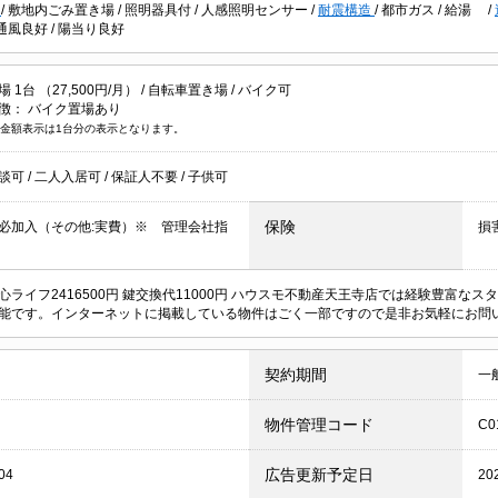
可
/
敷地内ごみ置き場
/
照明器具付
/
人感照明センサー
/
耐震構造
/
都市ガス
/
給湯
/
通風良好
/
陽当り良好
1台 （27,500円/月） /
自転車置き場
/
バイク可
徴：
バイク置場あり
金額表示は1台分の表示となります。
談可
/
二人入居可
/
保証人不要
/
子供可
保険
必加入（その他:実費）※ 管理会社指
損
心ライフ2416500円 鍵交換代11000円 ハウスモ不動産天王寺店では経験豊富
能です。インターネットに掲載している物件はごく一部ですので是非お気軽にお問
契約期間
一
物件管理コード
C0
広告更新予定日
04
20