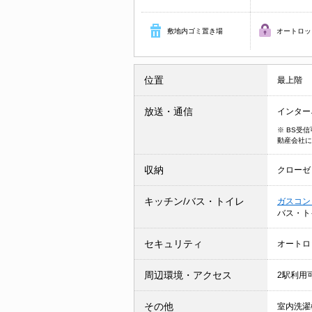
敷地内ゴミ置き場
オートロッ
位置
最上階
放送・通信
インター
※ BS受
動産会社に
収納
クローゼ
キッチン/バス・トイレ
ガスコン
バス・ト
セキュリティ
オートロ
周辺環境・アクセス
2駅利用
その他
室内洗濯