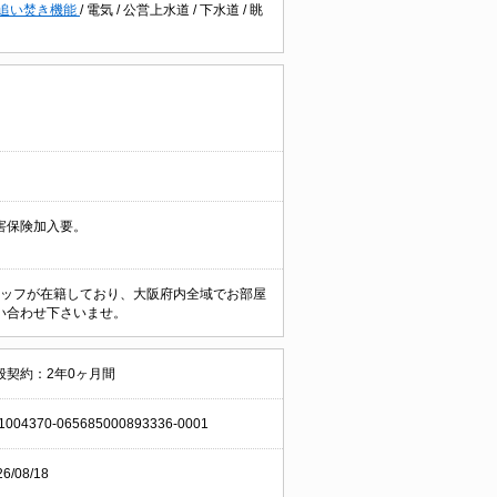
追い焚き機能
/
電気
/
公営上水道
/
下水道
/
眺
害保険加入要。
なスタッフが在籍しており、大阪府内全域でお部屋
い合わせ下さいませ。
般契約：2年0ヶ月間
1004370-065685000893336-0001
26/08/18