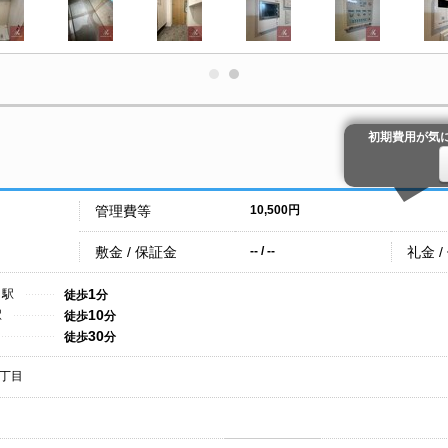
初期費用が気
管理費等
10,500円
敷金 / 保証金
礼金 /
-- / --
1
こ駅
徒歩
分
10
駅
徒歩
分
30
徒歩
分
丁目