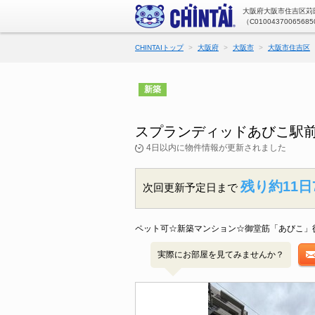
大阪府大阪市住吉区苅田
（C01004370065685
CHINTAIトップ
大阪府
大阪市
大阪市住吉区
新築
スプランディッドあびこ駅前
4日以内に物件情報が更新されました
残り約11日
次回更新予定日まで
ペット可☆新築マンション☆御堂筋「あびこ」
実際にお部屋を見てみませんか？