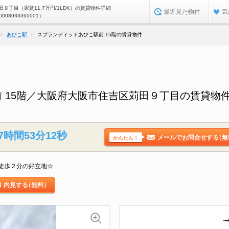
９丁目（家賃11.7万円/1LDK）の賃貸物件詳細
最近見た物件
気
0008933360001）
あびこ駅
スプランディッドあびこ駅前 15階の賃貸物件
 15階／大阪府大阪市住吉区苅田９丁目の賃貸物
7時間53分11秒
メールでお問合せする
（無
かんたん！
徒歩２分の好立地☆
内見する
（無料）