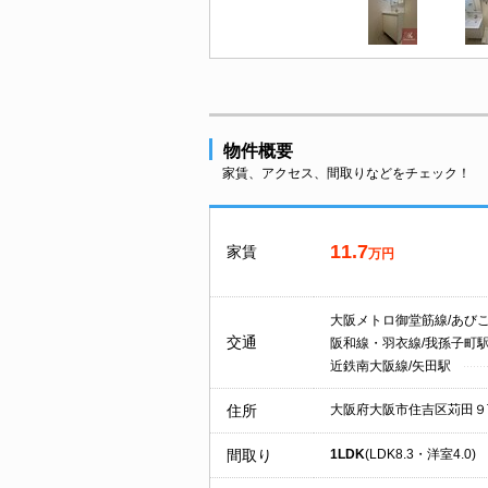
物件概要
家賃、アクセス、間取りなどをチェック！
11.7
家賃
万円
大阪メトロ御堂筋線/あび
交通
阪和線・羽衣線/我孫子町
近鉄南大阪線/矢田駅
住所
大阪府大阪市住吉区苅田９
間取り
1LDK
(LDK8.3・洋室4.0)