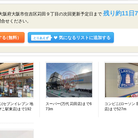
残り約11日7
／大阪府大阪市住吉区苅田９丁目の
次回更新予定日まで
問合せください。
する
（無料）
気になるリストに追加する
とりあえず
ニ(セブンイレブン 地
スーパー(万代 苅田店)まで6
コンビニ(ローソン 
こ駅東店)まで192
73m
店)まで527m