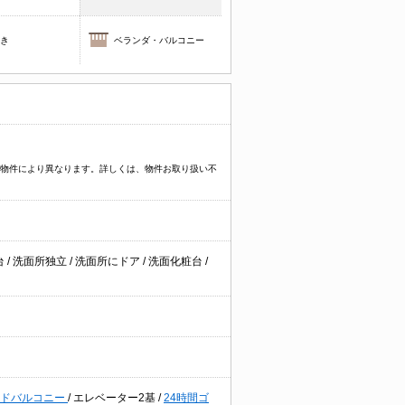
焚き
ベランダ・バルコニー
プなど物件により異なります。詳しくは、物件お取り扱い不
台
/
洗面所独立
/
洗面所にドア
/
洗面化粧台
/
イドバルコニー
/
エレベーター2基
/
24時間ゴ