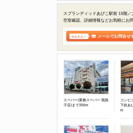
スプランディッドあびこ駅前 15階
空室確認、詳細情報などお気軽にお
メールでお問合せ
かんたん！
スーパー(業務スーパー 我孫
コンビ
子店)まで356m
下鉄あび
m