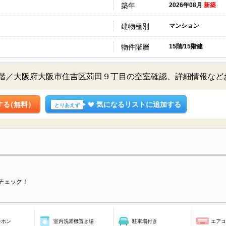
築年
2026年08月
新築
建物種別
マンション
物件階層
15階/15階建
5階／大阪府大阪市住吉区苅田９丁目の空室確認、詳細情報な
する
（無料）
気になるリストに追加する
とりあえず
チェック！
ーホン
室内洗濯機置き場
駐車場付き
エア