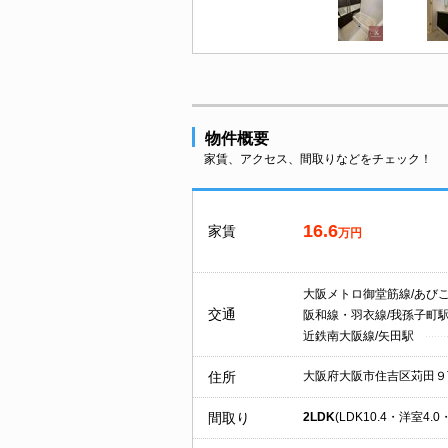
物件概要
家賃、アクセス、間取りなどをチェック！
16.6
家賃
万円
大阪メトロ御堂筋線/あび
交通
阪和線・羽衣線/我孫子町
近鉄南大阪線/矢田駅
住所
大阪府大阪市住吉区苅田９
間取り
2LDK
(LDK10.4・洋室4.0