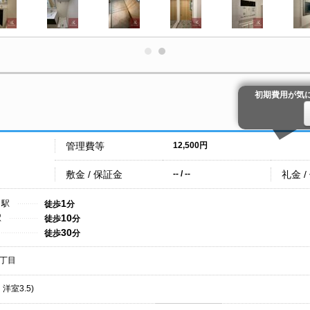
初期費用が気
管理費等
12,500円
敷金 / 保証金
礼金 /
-- / --
1
こ駅
徒歩
分
10
駅
徒歩
分
30
徒歩
分
丁目
・洋室3.5)