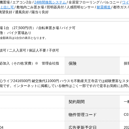
機置場
/
エアコン2台
/
24時間換気システム
/
全居室フローリング
/
バルコニー
/
ワ
ゴミ出し可
/
敷地内ごみ置き場
/
照明器具付
/
人感照明センサー
/
耐震構造
/
都市ガス
眺望良好
/
通風良好
/
陽当り良好
1台 （27,500円/月） /
自転車置き場
/
バイク可
徴：
バイク置場あり
金額表示は1台分の表示となります。
談可
/
二人入居可
/
保証人不要
/
子供可
保険
必加入（その他:実費）※ 管理会社指
損
心ライフ2416500円 鍵交換代11000円 ハウスモ不動産天王寺店では経験豊富
能です。インターネットに掲載している物件はごく一部ですので是非お気軽にお問
契約期間
一
物件管理コード
C0
広告更新予定日
04
20