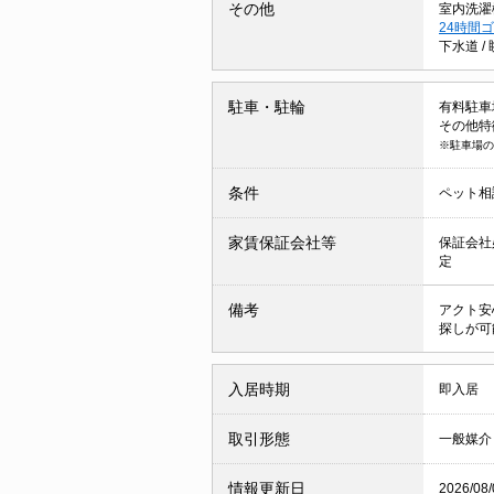
その他
室内洗濯
24時間
下水道
/
駐車・駐輪
有料駐車場 
その他特
※駐車場の
条件
ペット相
家賃保証会社等
保証会社
定
備考
アクト安
探しが可
入居時期
即入居
取引形態
一般媒介
情報更新日
2026/08/