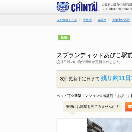
大阪府大阪市住吉区苅田
（C01004370065685
CHINTAIトップ
大阪府
大阪市
大阪市住吉区
新築
スプランディッドあびこ駅前
4日以内に物件情報が更新されました
残り約11日
次回更新予定日まで
ペット可☆新築マンション☆御堂筋「あびこ」
実際にお部屋を見てみませんか？