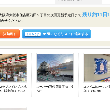
残り約11日1
／大阪府大阪市住吉区苅田９丁目の
次回更新予定日まで
問合せください。
する
（無料）
気になるリストに追加する
とりあえず
ニ(セブンイレブン 地
スーパー(万代 苅田店)まで6
コンビニ(ローソン 
こ駅東店)まで192
73m
店)まで527m