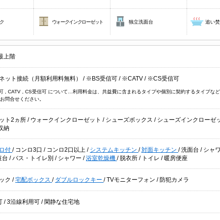
ク
ウォークインクローゼット
独立洗面台
追い
最上階
ネット接続（月額利用料無料）
/
※BS受信可
/
※CATV
/
※CS受信可
信可 , CATV , CS受信可 について…利用料金は、共益費に含まれるタイプや個別に契約するタイ
お問合せください。
ット2ヵ所
/
ウォークインクローゼット
/
シューズボックス
/
シューズインクローゼ
収納
ロ付
/
コンロ3口
/
コンロ2口以上
/
システムキッチン
/
対面キッチン
/
洗面台
/
シャ
粧台
/
バス・トイレ別
/
シャワー
/
浴室乾燥機
/
脱衣所
/
トイレ
/
暖房便座
ック
/
宅配ボックス
/
ダブルロックキー
/
TVモニターフォン
/
防犯カメラ
可
/
3沿線利用可
/
閑静な住宅地