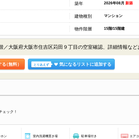
築年
2026年08月
新築
建物種別
マンション
物件階層
15階/15階建
5階／大阪府大阪市住吉区苅田９丁目の空室確認、詳細情報な
する
（無料）
気になるリストに追加する
とりあえず
チェック！
ーホン
室内洗濯機置き場
駐車場付き
エア