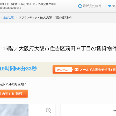
９丁目（家賃16.6万円/2LDK）の賃貸物件詳細
最近見た物件
気
0008933620001）
あびこ駅
スプランディッドあびこ駅前 15階の賃貸物件
 15階／大阪府大阪市住吉区苅田９丁目の賃貸物
19時間56分32秒
メールでお問合せする
（無
かんたん！
徒歩２分の好立地☆
内見する
（無料）