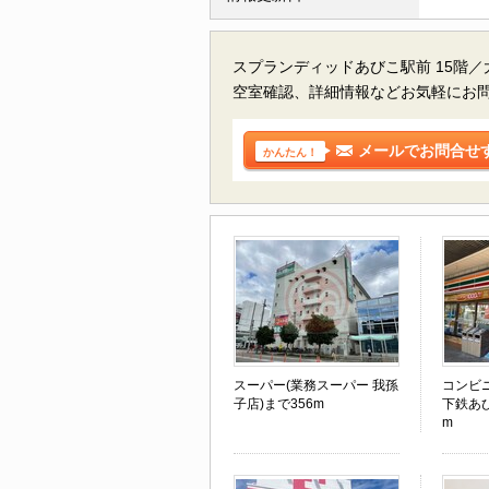
スプランディッドあびこ駅前 15階
空室確認、詳細情報などお気軽にお
メールでお問合せ
かんたん！
スーパー(業務スーパー 我孫
コンビ
子店)まで356m
下鉄あび
m