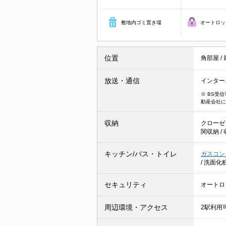
敷地内ゴミ置き場
オートロッ
位置
角部屋
/
放送・通信
インター
※ BS受
動産会社に
収納
クローゼ
関収納
/
キッチン/バス・トイレ
ガスコン
/
洗面化
セキュリティ
オートロ
周辺環境・アクセス
2駅利用