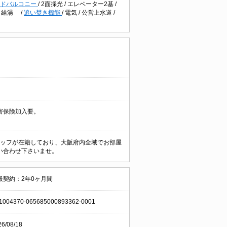
イドバルコニー
/
2面採光
/
エレベーター2基
/
/
給湯
/
追い焚き機能
/
電気
/
公営上水道
/
害保険加入要。
なスタッフが在籍しており、大阪府内全域でお部屋
い合わせ下さいませ。
般契約：2年0ヶ月間
1004370-065685000893362-0001
26/08/18