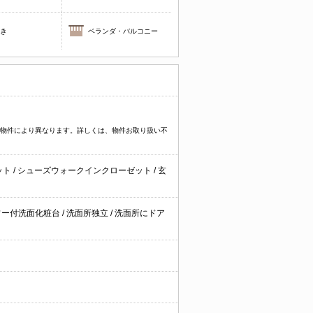
焚き
ベランダ・バルコニー
プなど物件により異なります。詳しくは、物件お取り扱い不
ット
/
シューズウォークインクローゼット
/
玄
ワー付洗面化粧台
/
洗面所独立
/
洗面所にドア