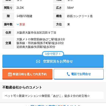
間取り
2LDK
広さ
56m²
階
14階/15階建
構造
鉄筋コンクリート造
築年数
新築
方位
東
住所
大阪府大阪市住吉区苅田９丁目
大阪メトロ御堂筋線/あびこ駅/徒歩1分
交通
阪和線・羽衣線/我孫子町駅/徒歩10分
近鉄南大阪線/矢田駅/徒歩30分
1分で完了！
空室状況をお問合せ
電話でお問合せ
希望日時を選んで内見予約
不動産会社からのコメント
ペット可☆新築マンション☆御堂筋「あびこ」徒歩２分の好立地☆