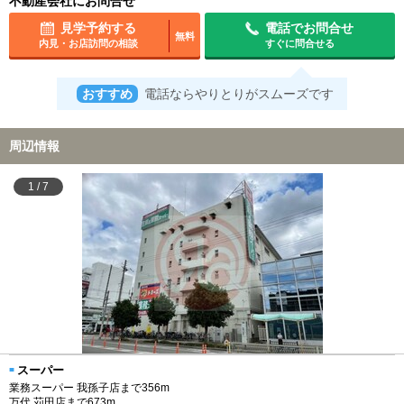
不動産会社にお問合せ
見学予約する
電話でお問合せ
無料
内見・お店訪問の相談
すぐに問合せる
おすすめ
電話ならやりとりがスムーズです
周辺情報
1
/
7
スーパー
業務スーパー 我孫子店まで356m
万代 苅田店まで673m