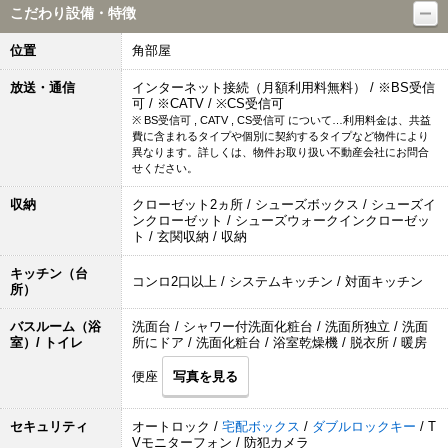
こだわり設備・特徴
位置
角部屋
放送・通信
インターネット接続（月額利用料無料） / ※BS受信
可 / ※CATV / ※CS受信可
※ BS受信可 , CATV , CS受信可 について…利用料金は、共益
費に含まれるタイプや個別に契約するタイプなど物件により
異なります。詳しくは、物件お取り扱い不動産会社にお問合
せください。
収納
クローゼット2ヵ所 / シューズボックス / シューズイ
ンクローゼット / シューズウォークインクローゼッ
ト / 玄関収納 / 収納
キッチン（台
コンロ2口以上 / システムキッチン / 対面キッチン
所）
バスルーム（浴
洗面台 / シャワー付洗面化粧台 / 洗面所独立 / 洗面
室）/ トイレ
所にドア / 洗面化粧台 / 浴室乾燥機 / 脱衣所 / 暖房
便座
写真を見る
セキュリティ
オートロック /
宅配ボックス
/
ダブルロックキー
/ T
Vモニターフォン / 防犯カメラ