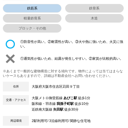
鉄筋系
鉄骨系
軽量鉄骨系
木造
ブロック・その他
①防音性が高い。②耐震性が高い。③火や熱に強いため、火災に強
い。
①通気性が低いため、結露が発生しやすい。②家賃が比較的高い。
※あくまで一般的な建物構造に対する傾向です。物件によっては当てはまらな
いケースもありますので、詳細は不動産会社へお問い合わせください。
大阪府大阪市住吉区苅田９丁目
住所
大阪メトロ御堂筋線
あびこ駅
徒歩1分
交通・アクセス
阪和線・羽衣線
我孫子町駅
徒歩10分
近鉄南大阪線
矢田駅
徒歩30分
2駅利用可/ 3沿線利用可/ 閑静な住宅地
周辺環境