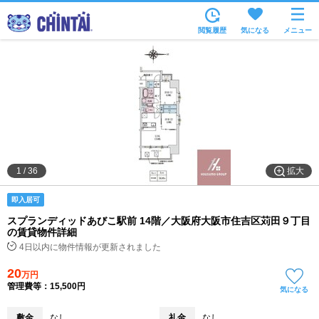
お部屋を探す
閲覧履歴
気になる
メニュー
沿線・駅から
住所から
家賃相場から
通勤通学時間から
物件特集から
拡大
1
/
36
不動産会社から
即入居可
TOP
スプランディッドあびこ駅前 14階／大阪府大阪市住吉区苅田９丁目
の賃貸物件詳細
4日以内に物件情報が更新されました
20
万円
管理費等：15,500円
気になる
敷金
なし
礼金
なし