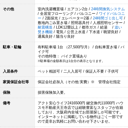
その他
室内洗濯機置場 / エアコン2台 /
24時間換気システム
/ 全居室フローリング / バルコニー /
ワイドバルコニ
ー
/ 2面採光 / エレベーター2基 /
24時間ゴミ出し可
/
敷地内ごみ置き場 / 照明器具付 / 人感照明センサー /
耐震構造
/ LDK12畳以上 / 都市ガス / 給湯 /
追い
焚き機能
/ 電気 / 公営上水道 / 下水道 / 眺望良好 /
通風良好 / 陽当り良好
駐車・駐輪
有料駐車場 1台 （27,500円/月） / 自転車置き場 / バ
イク可
その他特徴： バイク置場あり
※駐車場の金額表示は1台分の表示となります。
入居条件
ペット相談可 / 二人入居可 / 保証人不要 / 子供可
家賃保証会社等
保証会社必加入（その他:実費）※ 管理会社指定
保険
損害保険加入要。
備考
アクト安心ライフ2416500円 鍵交換代11000円 ハウ
スモ不動産天王寺店では経験豊富なスタッフが在籍
しており、大阪府内全域でお部屋探しが可能です。
インターネットに掲載している物件はごく一部です
ので是非お気軽にお問い合わせ下さいませ。