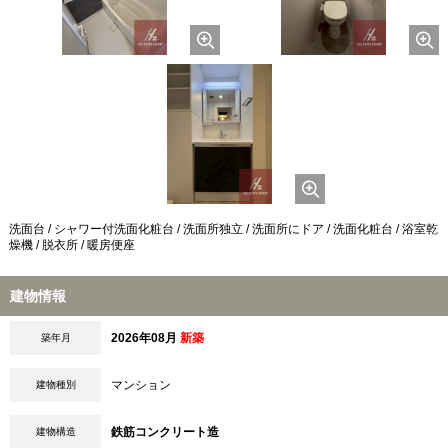
洗面台 / シャワー付洗面化粧台 / 洗面所独立 / 洗面所にドア / 洗面化粧台 / 浴室乾
燥機 / 脱衣所 / 暖房便座
建物情報
2026年08月
新築
築年月
マンション
建物種別
鉄筋コンクリート造
建物構造