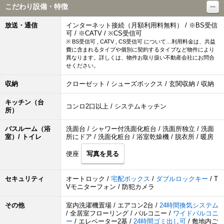
こだわり設備・特徴
放送・通信
インターネット接続（月額利用料無料） / ※BS受信
可 / ※CATV / ※CS受信可
※ BS受信可 , CATV , CS受信可 について…利用料金は、共益
費に含まれるタイプや個別に契約するタイプなど物件により
異なります。詳しくは、物件お取り扱い不動産会社にお問合
せください。
収納
クローゼット / シューズボックス / 玄関収納 / 収納
キッチン（台
コンロ2口以上 / システムキッチン
所）
バスルーム（浴
洗面台 / シャワー付洗面化粧台 / 洗面所独立 / 洗面
室）/ トイレ
所にドア / 洗面化粧台 / 浴室乾燥機 / 脱衣所 / 暖房
便座
写真を見る
セキュリティ
オートロック /
宅配ボックス
/
ダブルロックキー
/ T
Vモニターフォン / 防犯カメラ
その他
室内洗濯機置場 / エアコン2台 /
24時間換気システム
/ 全居室フローリング / バルコニー /
ワイドバルコニ
ー
/ エレベーター2基 /
24時間ゴミ出し可
/ 敷地内ご