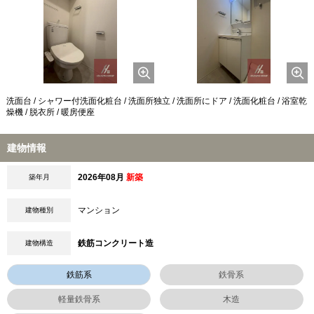
洗面台 / シャワー付洗面化粧台 / 洗面所独立 / 洗面所にドア / 洗面化粧台 / 浴室乾
燥機 / 脱衣所 / 暖房便座
建物情報
2026年08月
新築
築年月
マンション
建物種別
鉄筋コンクリート造
建物構造
鉄筋系
鉄骨系
軽量鉄骨系
木造