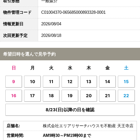
取引形態
一般媒介
物件管理コード
C01004370-065685000893328-0001
情報更新日
2026/08/04
次回更新予定
2026/08/18
希望日時を選んで見学予約
日
月
火
水
木
金
土
9
10
11
12
13
14
15
16
17
18
19
20
21
22
8/23(日)以降の日を確認
店舗名:
株式会社エリアリサーチハウスモ不動産 天王寺店
営業時間:
AM9時30～PM19時00まで