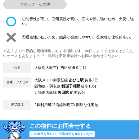
ブロック・その他
①防音性が高い。②耐震性が高い。③火や熱に強いため、火災に強
い。
①通気性が低いため、結露が発生しやすい。②家賃が比較的高い。
※あくまで一般的な建物構造に対する傾向です。物件によっては当てはまらな
いケースもありますので、詳細は不動産会社へお問い合わせください。
大阪府大阪市住吉区苅田９丁目
住所
大阪メトロ御堂筋線
あびこ駅
徒歩1分
交通・アクセス
阪和線・羽衣線
我孫子町駅
徒歩10分
近鉄南大阪線
矢田駅
徒歩30分
2駅利用可/ 3沿線利用可/ 閑静な住宅地
周辺環境
この物件にお問合せする
この物件を見たい、空室状況を知りたいなど