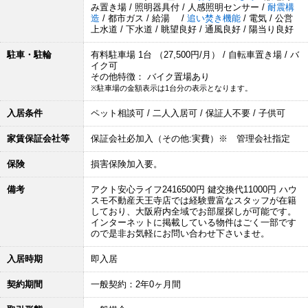
み置き場 / 照明器具付 / 人感照明センサー /
耐震構
造
/ 都市ガス / 給湯 /
追い焚き機能
/ 電気 / 公営
上水道 / 下水道 / 眺望良好 / 通風良好 / 陽当り良好
駐車・駐輪
有料駐車場 1台 （27,500円/月） / 自転車置き場 / バ
イク可
その他特徴： バイク置場あり
※駐車場の金額表示は1台分の表示となります。
入居条件
ペット相談可 / 二人入居可 / 保証人不要 / 子供可
家賃保証会社等
保証会社必加入（その他:実費）※ 管理会社指定
保険
損害保険加入要。
備考
アクト安心ライフ2416500円 鍵交換代11000円 ハウ
スモ不動産天王寺店では経験豊富なスタッフが在籍
しており、大阪府内全域でお部屋探しが可能です。
インターネットに掲載している物件はごく一部です
ので是非お気軽にお問い合わせ下さいませ。
入居時期
即入居
契約期間
一般契約：2年0ヶ月間