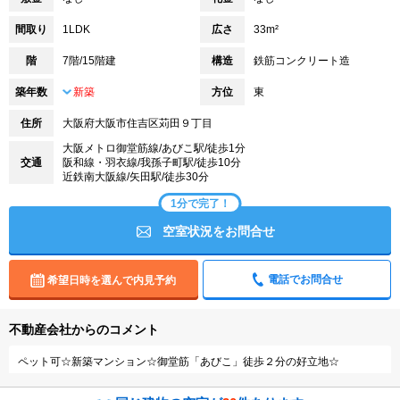
間取り
1LDK
広さ
33m²
階
7階/15階建
構造
鉄筋コンクリート造
築年数
新築
方位
東
住所
大阪府大阪市住吉区苅田９丁目
大阪メトロ御堂筋線/あびこ駅/徒歩1分
交通
阪和線・羽衣線/我孫子町駅/徒歩10分
近鉄南大阪線/矢田駅/徒歩30分
1分で完了！
空室状況をお問合せ
電話でお問合せ
希望日時を選んで内見予約
不動産会社からのコメント
ペット可☆新築マンション☆御堂筋「あびこ」徒歩２分の好立地☆