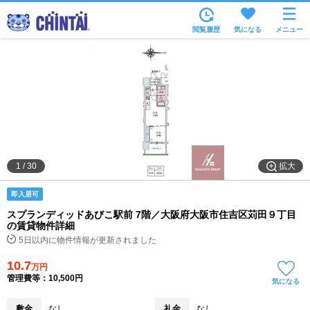
お部屋を探す
閲覧履歴
気になる
メニュー
沿線・駅から
住所から
家賃相場から
通勤通学時間から
物件特集から
拡大
1
/
30
不動産会社から
即入居可
TOP
スプランディッドあびこ駅前 7階／大阪府大阪市住吉区苅田９丁目
の賃貸物件詳細
5日以内に物件情報が更新されました
10.7
万円
管理費等：10,500円
気になる
敷金
なし
礼金
なし