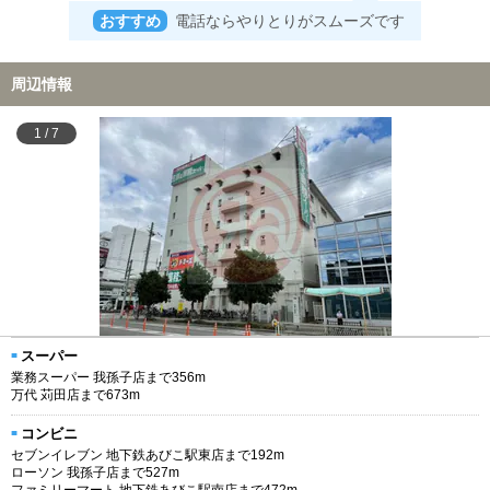
おすすめ
電話ならやりとりがスムーズです
周辺情報
1
/
7
スーパー
業務スーパー 我孫子店まで356m
万代 苅田店まで673m
コンビニ
セブンイレブン 地下鉄あびこ駅東店まで192m
ローソン 我孫子店まで527m
ファミリーマート 地下鉄あびこ駅南店まで472m