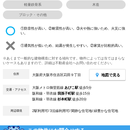
軽量鉄骨系
木造
ブロック・その他
①防音性が高い。②耐震性が高い。③火や熱に強いため、火災に強
い。
①通気性が低いため、結露が発生しやすい。②家賃が比較的高い。
※あくまで一般的な建物構造に対する傾向です。物件によっては当てはまらな
いケースもありますので、詳細は不動産会社へお問い合わせください。
住所
地図で見る
大阪府大阪市住吉区苅田９丁目
大阪メトロ御堂筋線
あびこ駅
徒歩5分
交通・アクセス
阪和線・羽衣線
我孫子町駅
徒歩15分
阪和線・羽衣線
杉本町駅
徒歩20分
2駅利用可/ 3沿線利用可/ 閑静な住宅地/ 緑豊かな住宅地
周辺環境