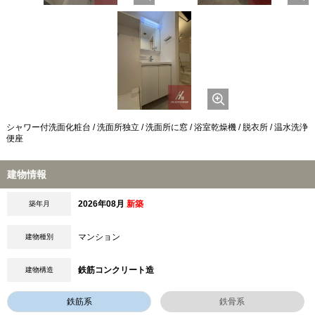
シャワー付洗面化粧台 / 洗面所独立 / 洗面所に窓 / 浴室乾燥機 / 脱衣所 / 温水洗浄
便座
建物情報
2026年08月
新築
築年月
マンション
建物種別
鉄筋コンクリート造
建物構造
鉄筋系
鉄骨系