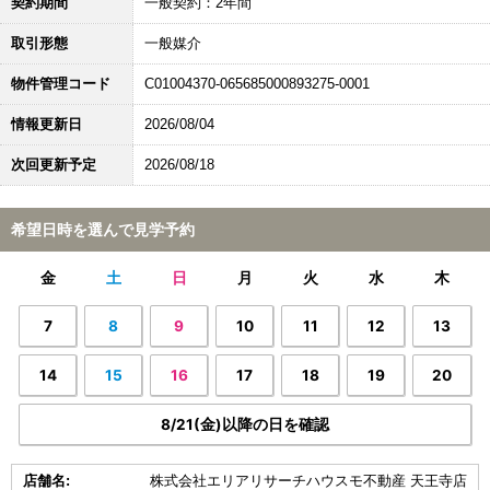
契約期間
一般契約：2年間
取引形態
一般媒介
物件管理コード
C01004370-065685000893275-0001
情報更新日
2026/08/04
次回更新予定
2026/08/18
希望日時を選んで見学予約
金
土
日
月
火
水
木
7
8
9
10
11
12
13
14
15
16
17
18
19
20
8/21(金)以降の日を確認
店舗名:
株式会社エリアリサーチハウスモ不動産 天王寺店