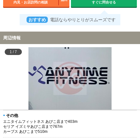
内見・お店訪問の相談
すぐに問合せる
おすすめ
電話ならやりとりがスムーズです
周辺情報
1
/
7
その他
エニタイムフィットネス あびこ店まで403m
セリア イズミヤあびこ店まで767m
カーブス あびこまで510m