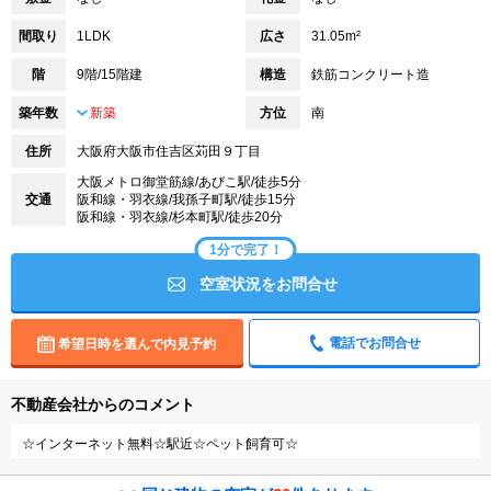
間取り
1LDK
広さ
31.05m²
階
9階/15階建
構造
鉄筋コンクリート造
築年数
新築
方位
南
住所
大阪府大阪市住吉区苅田９丁目
大阪メトロ御堂筋線/あびこ駅/徒歩5分
交通
阪和線・羽衣線/我孫子町駅/徒歩15分
阪和線・羽衣線/杉本町駅/徒歩20分
1分で完了！
空室状況をお問合せ
電話でお問合せ
希望日時を選んで内見予約
不動産会社からのコメント
☆インターネット無料☆駅近☆ペット飼育可☆