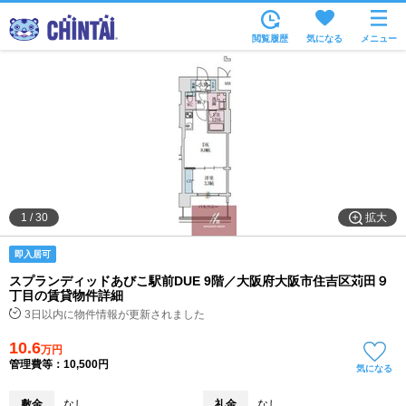
お部屋を探す
閲覧履歴
気になる
メニュー
沿線・駅から
住所から
家賃相場から
通勤通学時間から
物件特集から
拡大
1
/
30
不動産会社から
即入居可
TOP
スプランディッドあびこ駅前DUE 9階／大阪府大阪市住吉区苅田９
丁目の賃貸物件詳細
3日以内に物件情報が更新されました
10.6
万円
管理費等：10,500円
気になる
敷金
なし
礼金
なし