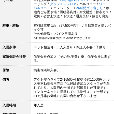
ーリング /
クッションフロア
/ バルコニー /
ワイド
バルコニー
/ エレベーター /
24時間ゴミ出し可
/ 敷
地内ごみ置き場 / 照明器具付 / 耐火構造 / 都市ガス /
電気 / 公営上水道 / 下水道 / 通風良好 / 陽当り良好
駐車・駐輪
有料駐車場 1台 （27,500円/月） / 自転車置き場 / バ
イク可
その他特徴： バイク置場あり
※駐車場の金額表示は1台分の表示となります。
入居条件
ペット相談可 / 二人入居可 / 保証人不要 / 子供可
家賃保証会社等
保証会社必加入（その他:実費）※ 保証会社に準ず
る。
保険
損害保険加入要。
備考
アクト安心ライフ2416500円 鍵交換代11000円 ハウ
スモ不動産天王寺店では経験豊富なスタッフが在籍
しており、大阪府内全域でお部屋探しが可能です。
インターネットに掲載している物件はごく一部です
ので是非お気軽にお問い合わせ下さいませ。
入居時期
即入居