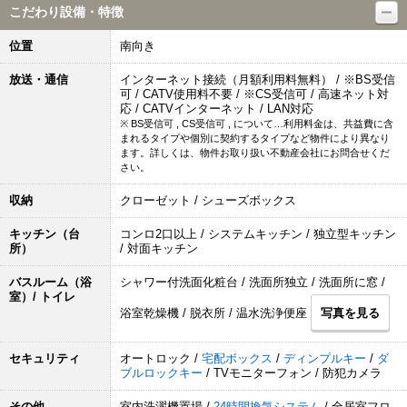
こだわり設備・特徴
位置
南向き
放送・通信
インターネット接続（月額利用料無料） / ※BS受信
可 / CATV使用料不要 / ※CS受信可 / 高速ネット対
応 / CATVインターネット / LAN対応
※ BS受信可 , CS受信可 , について…利用料金は、共益費に含
まれるタイプや個別に契約するタイプなど物件により異なり
ます。詳しくは、物件お取り扱い不動産会社にお問合せくだ
さい。
収納
クローゼット / シューズボックス
キッチン（台
コンロ2口以上 / システムキッチン / 独立型キッチン
所）
/ 対面キッチン
バスルーム（浴
シャワー付洗面化粧台 / 洗面所独立 / 洗面所に窓 /
室）/ トイレ
浴室乾燥機 / 脱衣所 / 温水洗浄便座
写真を見る
セキュリティ
オートロック /
宅配ボックス
/
ディンプルキー
/
ダ
ブルロックキー
/ TVモニターフォン / 防犯カメラ
その他
室内洗濯機置場 /
24時間換気システム
/ 全居室フロ