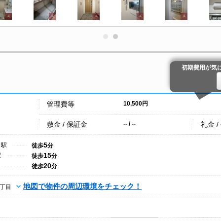
初期費用が気
管理費等
10,500円
敷金 / 保証金
礼金 /
-- / --
5
こ駅
徒歩
分
15
駅
徒歩
分
20
徒歩
分
地図で物件の周辺環境をチェック！
丁目