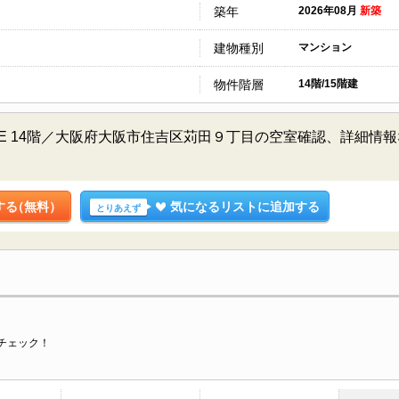
築年
2026年08月
新築
建物種別
マンション
物件階層
14階/15階建
E 14階／大阪府大阪市住吉区苅田９丁目の空室確認、詳細情
する
（無料）
気になるリストに追加する
とりあえず
チェック！