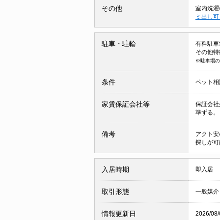
その他
室内洗濯
ミ出し
駐車・駐輪
有料駐車場 
その他特
※駐車場の
条件
ペット相
家賃保証会社等
保証会社
準ずる。
備考
アクト安
探しが可
入居時期
即入居
取引形態
一般媒介
情報更新日
2026/08/