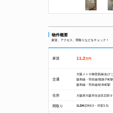
物件概要
家賃、アクセス、間取りなどをチェック！
11.2
家賃
万円
大阪メトロ御堂筋線/あび
交通
阪和線・羽衣線/我孫子町
阪和線・羽衣線/杉本町駅
住所
大阪府大阪市住吉区苅田９
間取り
1LDK
(DK8.0・洋室3.3)