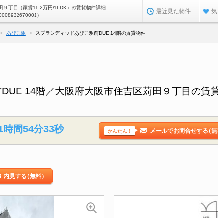
９丁目（家賃11.2万円/1LDK）の賃貸物件詳細
最近見た物件
気
0008932670001）
あびこ駅
スプランディッドあびこ駅前DUE 14階の賃貸物件
DUE 14階／大阪府大阪市住吉区苅田９丁目の賃
1時間54分32秒
メールでお問合せする
（無
かんたん！
内見する
（無料）