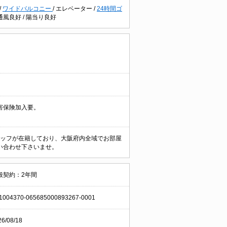
/
ワイドバルコニー
/
エレベーター
/
24時間ゴ
通風良好
/
陽当り良好
害保険加入要。
なスタッフが在籍しており、大阪府内全域でお部屋
い合わせ下さいませ。
般契約：2年間
1004370-065685000893267-0001
26/08/18