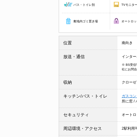
バス・トイレ別
TVモニタ
敷地内ゴミ置き場
オートロッ
位置
南向き
放送・通信
インター
※ BS受
社にお問合
収納
クローゼ
キッチン/バス・トイレ
ガスコン
所に窓
/
セキュリティ
オートロ
周辺環境・アクセス
2駅利用