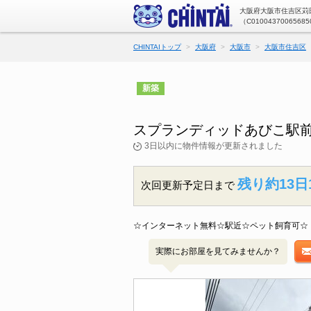
大阪府大阪市住吉区苅田
（C01004370065685
CHINTAIトップ
大阪府
大阪市
大阪市住吉区
新築
スプランディッドあびこ駅前
3日以内に物件情報が更新されました
残り約13日
次回更新予定日まで
☆インターネット無料☆駅近☆ペット飼育可☆
実際にお部屋を見てみませんか？