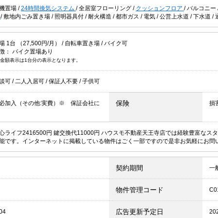
機置場
/
24時間換気システム
/
全居室フローリング
/
クッションフロア
/
バルコニー
可
/
敷地内ごみ置き場
/
照明器具付
/
耐火構造
/
都市ガス
/
電気
/
公営上水道
/
下水道
/
1台 （27,500円/月） /
自転車置き場
/
バイク可
徴：
バイク置場あり
金額表示は1台分の表示となります。
談可
/
二人入居可
/
保証人不要
/
子供可
保険
必加入（その他:実費）※ 保証会社に
損
心ライフ2416500円 鍵交換代11000円 ハウスモ不動産天王寺店では経験豊富
能です。インターネットに掲載している物件はごく一部ですので是非お気軽にお問
契約期間
一
物件管理コード
C0
広告更新予定日
04
20