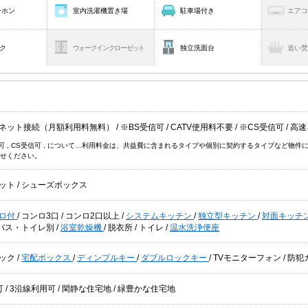
ーホン
室内洗濯機置き場
駐車場付き
エア
ク
ウォークインクローゼット
独立洗面台
追い
ネット接続（月額利用料無料）
/
※BS受信可
/
CATV使用料不要
/
※CS受信可
/
高速
信可 , CS受信可 , について…利用料金は、共益費に含まれるタイプや個別に契約するタイプなど
せください。
ット
/
シューズボックス
ロ付
/
コンロ3口
/
コンロ2口以上
/
システムキッチン
/
独立型キッチン
/
対面キッチ
バス・トイレ別
/
浴室乾燥機
/
脱衣所
/
トイレ
/
温水洗浄便座
ック
/
宅配ボックス
/
ディンプルキー
/
ダブルロックキー
/
TVモニターフォン
/
防犯
可
/
3沿線利用可
/
閑静な住宅地
/
緑豊かな住宅地