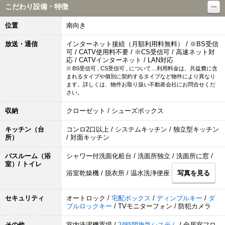
こだわり設備・特徴
位置
南向き
放送・通信
インターネット接続（月額利用料無料） / ※BS受信
可 / CATV使用料不要 / ※CS受信可 / 高速ネット対
応 / CATVインターネット / LAN対応
※ BS受信可 , CS受信可 , について…利用料金は、共益費に含
まれるタイプや個別に契約するタイプなど物件により異なり
ます。詳しくは、物件お取り扱い不動産会社にお問合せくだ
さい。
収納
クローゼット / シューズボックス
キッチン（台
コンロ2口以上 / システムキッチン / 独立型キッチン
所）
/ 対面キッチン
バスルーム（浴
シャワー付洗面化粧台 / 洗面所独立 / 洗面所に窓 /
室）/ トイレ
浴室乾燥機 / 脱衣所 / 温水洗浄便座
写真を見る
セキュリティ
オートロック /
宅配ボックス
/
ディンプルキー
/
ダ
ブルロックキー
/ TVモニターフォン / 防犯カメラ
その他
室内洗濯機置場 /
24時間換気システム
/ 全居室フロ