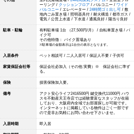
ーリング /
クッションフロア
/ バルコニー /
ワイド
バルコニー
/ エレベーター /
24時間ゴミ出し可
/ 敷
地内ごみ置き場 / 照明器具付 / 耐火構造 / 都市ガス /
電気 / 公営上水道 / 下水道 / 通風良好 / 陽当り良好
駐車・駐輪
有料駐車場 1台 （27,500円/月） / 自転車置き場 / バ
イク可
その他特徴： バイク置場あり
※駐車場の金額表示は1台分の表示となります。
入居条件
ペット相談可 / 二人入居可 / 保証人不要 / 子供可
家賃保証会社等
保証会社必加入（その他:実費）※ 保証会社に準ず
る。
保険
損害保険加入要。
備考
アクト安心ライフ2416500円 鍵交換代11000円 ハウ
スモ不動産天王寺店では経験豊富なスタッフが在籍
しており、大阪府内全域でお部屋探しが可能です。
インターネットに掲載している物件はごく一部です
ので是非お気軽にお問い合わせ下さいませ。
入居時期
即入居