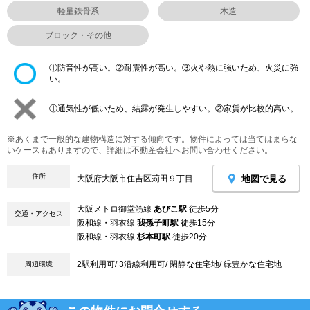
軽量鉄骨系
木造
ブロック・その他
①防音性が高い。②耐震性が高い。③火や熱に強いため、火災に強
い。
①通気性が低いため、結露が発生しやすい。②家賃が比較的高い。
※あくまで一般的な建物構造に対する傾向です。物件によっては当てはまらな
いケースもありますので、詳細は不動産会社へお問い合わせください。
住所
地図で見る
大阪府大阪市住吉区苅田９丁目
大阪メトロ御堂筋線
あびこ駅
徒歩5分
交通・アクセス
阪和線・羽衣線
我孫子町駅
徒歩15分
阪和線・羽衣線
杉本町駅
徒歩20分
2駅利用可/ 3沿線利用可/ 閑静な住宅地/ 緑豊かな住宅地
周辺環境