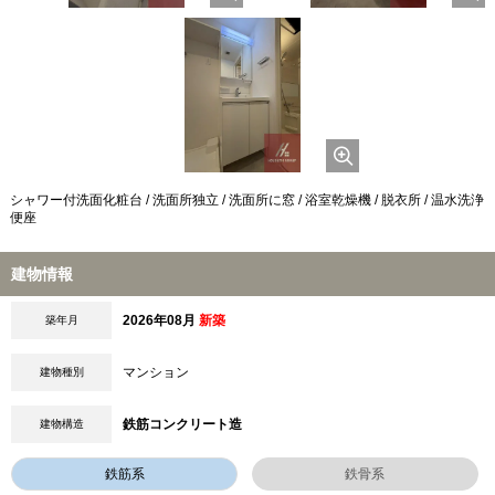
シャワー付洗面化粧台 / 洗面所独立 / 洗面所に窓 / 浴室乾燥機 / 脱衣所 / 温水洗浄
便座
建物情報
2026年08月
新築
築年月
マンション
建物種別
鉄筋コンクリート造
建物構造
鉄筋系
鉄骨系