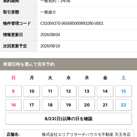
契約期間
一般契約：2年間
取引形態
一般媒介
物件管理コード
C01004370-065685000893280-0001
情報更新日
2026/08/04
次回更新予定
2026/08/18
希望日時を選んで見学予約
日
月
火
水
木
金
土
9
10
11
12
13
14
15
16
17
18
19
20
21
22
8/23(日)以降の日を確認
店舗名:
株式会社エリアリサーチハウスモ不動産 天王寺店