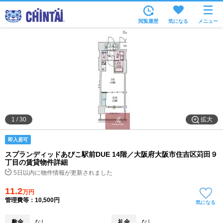
お部屋を探す
閲覧履歴
気になる
メニュー
沿線・駅から
住所から
家賃相場から
通勤通学時間から
物件特集から
拡大
1
/
30
不動産会社から
即入居可
TOP
スプランディッドあびこ駅前DUE 14階／大阪府大阪市住吉区苅田９
丁目の賃貸物件詳細
5日以内に物件情報が更新されました
11.2
万円
管理費等：10,500円
気になる
敷金
なし
礼金
なし