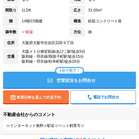
間取り
1LDK
広さ
31.05m²
階
14階/15階建
構造
鉄筋コンクリート造
築年数
新築
方位
南
住所
大阪府大阪市住吉区苅田９丁目
大阪メトロ御堂筋線/あびこ駅/徒歩5分
交通
阪和線・羽衣線/我孫子町駅/徒歩15分
阪和線・羽衣線/杉本町駅/徒歩20分
1分で完了！
空室状況をお問合せ
電話でお問合せ
希望日時を選んで内見予約
不動産会社からのコメント
☆インターネット無料☆駅近☆ペット飼育可☆