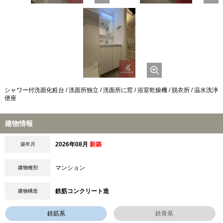
シャワー付洗面化粧台 / 洗面所独立 / 洗面所に窓 / 浴室乾燥機 / 脱衣所 / 温水洗浄
便座
建物情報
2026年08月
新築
築年月
マンション
建物種別
鉄筋コンクリート造
建物構造
鉄筋系
鉄骨系