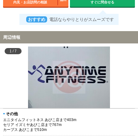
内見・お店訪問の相談
すぐに問合せる
おすすめ
電話ならやりとりがスムーズです
周辺情報
1
/
7
その他
エニタイムフィットネス あびこ店まで403m
セリア イズミヤあびこ店まで767m
カーブス あびこまで510m