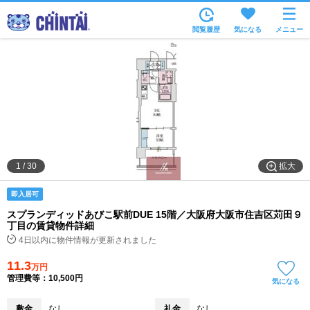
お部屋を探す
閲覧履歴
気になる
メニュー
沿線・駅から
住所から
家賃相場から
通勤通学時間から
物件特集から
拡大
1
/
30
不動産会社から
即入居可
TOP
スプランディッドあびこ駅前DUE 15階／大阪府大阪市住吉区苅田９
丁目の賃貸物件詳細
4日以内に物件情報が更新されました
11.3
万円
管理費等：10,500円
気になる
敷金
なし
礼金
なし