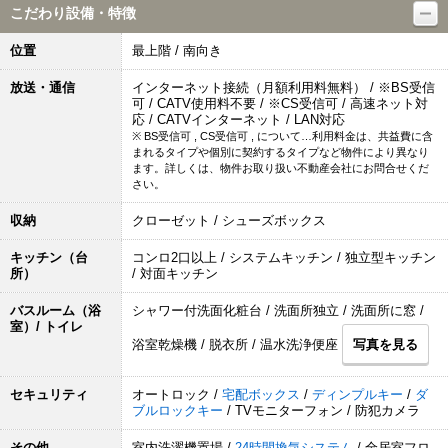
こだわり設備・特徴
位置
最上階 / 南向き
放送・通信
インターネット接続（月額利用料無料） / ※BS受信
可 / CATV使用料不要 / ※CS受信可 / 高速ネット対
応 / CATVインターネット / LAN対応
※ BS受信可 , CS受信可 , について…利用料金は、共益費に含
まれるタイプや個別に契約するタイプなど物件により異なり
ます。詳しくは、物件お取り扱い不動産会社にお問合せくだ
さい。
収納
クローゼット / シューズボックス
キッチン（台
コンロ2口以上 / システムキッチン / 独立型キッチン
所）
/ 対面キッチン
バスルーム（浴
シャワー付洗面化粧台 / 洗面所独立 / 洗面所に窓 /
室）/ トイレ
浴室乾燥機 / 脱衣所 / 温水洗浄便座
写真を見る
セキュリティ
オートロック /
宅配ボックス
/
ディンプルキー
/
ダ
ブルロックキー
/ TVモニターフォン / 防犯カメラ
その他
室内洗濯機置場 /
24時間換気システム
/ 全居室フロ