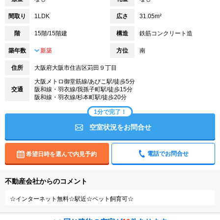
間取り
1LDK
広さ
31.05m²
階
15階/15階建
構造
鉄筋コンクリート造
築年数
新築
方位
南
住所
大阪府大阪市住吉区苅田９丁目
大阪メトロ御堂筋線/あびこ駅/徒歩5分
交通
阪和線・羽衣線/我孫子町駅/徒歩15分
阪和線・羽衣線/杉本町駅/徒歩20分
1分で完了！
空室状況をお問合せ
電話でお問合せ
希望日時を選んで内見予約
不動産会社からのコメント
☆インターネット無料☆駅近☆ペット飼育可☆