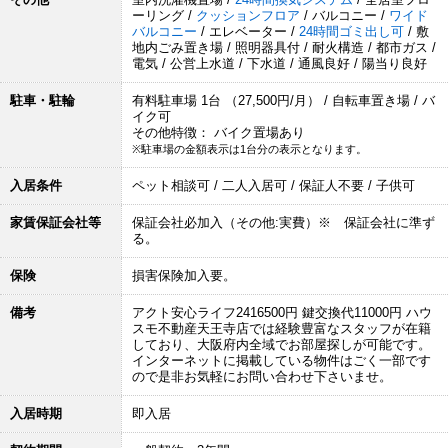
ーリング /
クッションフロア
/ バルコニー /
ワイド
バルコニー
/ エレベーター /
24時間ゴミ出し可
/ 敷
地内ごみ置き場 / 照明器具付 / 耐火構造 / 都市ガス /
電気 / 公営上水道 / 下水道 / 通風良好 / 陽当り良好
駐車・駐輪
有料駐車場 1台 （27,500円/月） / 自転車置き場 / バ
イク可
その他特徴： バイク置場あり
※駐車場の金額表示は1台分の表示となります。
入居条件
ペット相談可 / 二人入居可 / 保証人不要 / 子供可
家賃保証会社等
保証会社必加入（その他:実費）※ 保証会社に準ず
る。
保険
損害保険加入要。
備考
アクト安心ライフ2416500円 鍵交換代11000円 ハウ
スモ不動産天王寺店では経験豊富なスタッフが在籍
しており、大阪府内全域でお部屋探しが可能です。
インターネットに掲載している物件はごく一部です
ので是非お気軽にお問い合わせ下さいませ。
入居時期
即入居