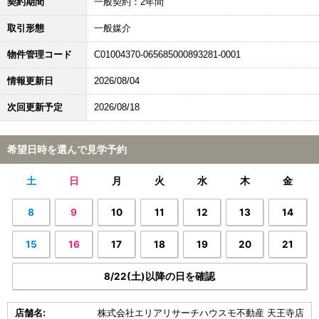
契約期間
一般契約：2年間
取引形態
一般媒介
物件管理コード
C01004370-065685000893281-0001
情報更新日
2026/08/04
次回更新予定
2026/08/18
希望日時を選んで見学予約
土
日
月
火
水
木
金
8
9
10
11
12
13
14
15
16
17
18
19
20
21
8/22(土)以降の日を確認
店舗名:
株式会社エリアリサーチハウスモ不動産 天王寺店