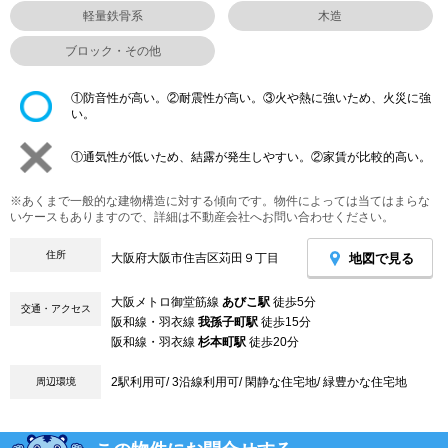
軽量鉄骨系
木造
ブロック・その他
①防音性が高い。②耐震性が高い。③火や熱に強いため、火災に強
い。
①通気性が低いため、結露が発生しやすい。②家賃が比較的高い。
※あくまで一般的な建物構造に対する傾向です。物件によっては当てはまらな
いケースもありますので、詳細は不動産会社へお問い合わせください。
住所
地図で見る
大阪府大阪市住吉区苅田９丁目
大阪メトロ御堂筋線
あびこ駅
徒歩5分
交通・アクセス
阪和線・羽衣線
我孫子町駅
徒歩15分
阪和線・羽衣線
杉本町駅
徒歩20分
2駅利用可/ 3沿線利用可/ 閑静な住宅地/ 緑豊かな住宅地
周辺環境