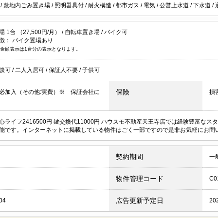
可
/
敷地内ごみ置き場
/
照明器具付
/
耐火構造
/
都市ガス
/
電気
/
公営上水道
/
下水道
/
1台 （27,500円/月） /
自転車置き場
/
バイク可
徴：
バイク置場あり
金額表示は1台分の表示となります。
談可
/
二人入居可
/
保証人不要
/
子供可
保険
必加入（その他:実費）※ 保証会社に
損
心ライフ2416500円 鍵交換代11000円 ハウスモ不動産天王寺店では経験豊富
能です。インターネットに掲載している物件はごく一部ですので是非お気軽にお問
契約期間
一
物件管理コード
C0
広告更新予定日
04
20