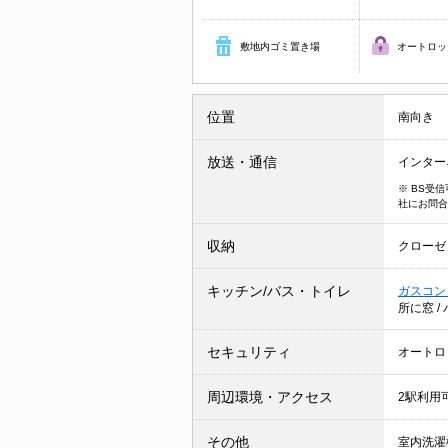
敷地内ゴミ置き場
オートロッ
位置
南向き
放送・通信
インター
※ BS受
社にお問合
収納
クローゼ
キッチン/バス・トイレ
ガスコン
所に窓
/
セキュリティ
オートロ
周辺環境・アクセス
2駅利用
その他
室内洗濯