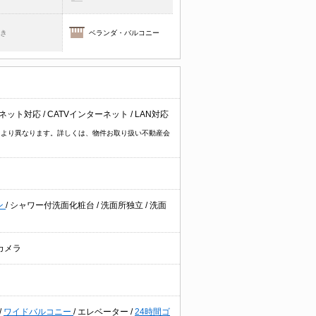
焚き
ベランダ・バルコニー
ネット対応
/
CATVインターネット
/
LAN対応
物件により異なります。詳しくは、物件お取り扱い不動産会
ン
/
シャワー付洗面化粧台
/
洗面所独立
/
洗面
カメラ
/
ワイドバルコニー
/
エレベーター
/
24時間ゴ