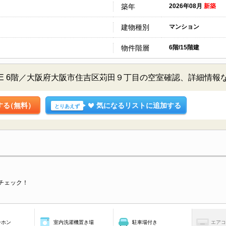
築年
2026年08月
新築
建物種別
マンション
物件階層
6階/15階建
E 6階／大阪府大阪市住吉区苅田９丁目の空室確認、詳細情報
する
（無料）
気になるリストに追加する
とりあえず
チェック！
ーホン
室内洗濯機置き場
駐車場付き
エア