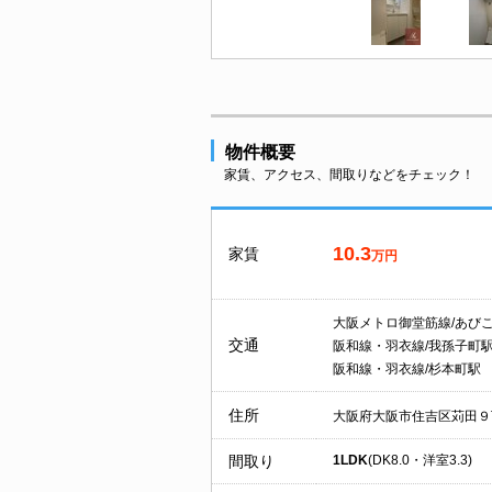
物件概要
家賃、アクセス、間取りなどをチェック！
10.3
家賃
万円
大阪メトロ御堂筋線/あび
交通
阪和線・羽衣線/我孫子町
阪和線・羽衣線/杉本町駅
住所
大阪府大阪市住吉区苅田９
間取り
1LDK
(DK8.0・洋室3.3)