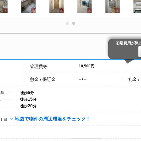
初期費用が気
管理費等
10,500円
敷金 / 保証金
礼金 /
-- / --
5
こ駅
徒歩
分
15
駅
徒歩
分
20
徒歩
分
地図で物件の周辺環境をチェック！
丁目