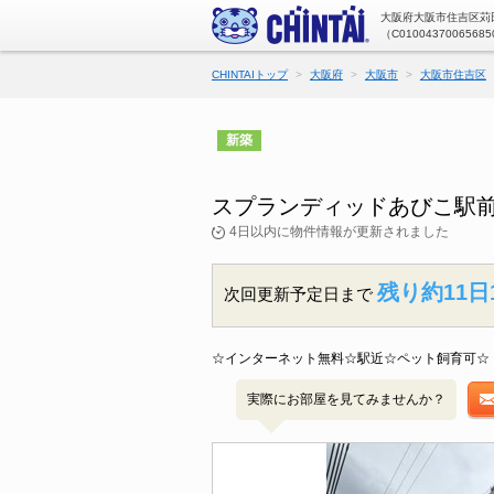
大阪府大阪市住吉区苅田
（C01004370065685
CHINTAIトップ
大阪府
大阪市
大阪市住吉区
新築
スプランディッドあびこ駅前
4日以内に物件情報が更新されました
残り約11日
次回更新予定日まで
☆インターネット無料☆駅近☆ペット飼育可☆
実際にお部屋を見てみませんか？