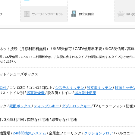
ク
ウォークインクローゼット
独立洗面台
追い
ネット接続（月額利用料無料）
/
※BS受信可
/
CATV使用料不要
/
※CS受信可
/
高速
信可 , CS受信可 , について…利用料金は、共益費に含まれるタイプや個別に契約するタイプなど
せください。
ット
/
シューズボックス
ロ付
/
コンロ3口
/
コンロ2口以上
/
システムキッチン
/
独立型キッチン
/
対面キッチ
バス・トイレ別
/
浴室乾燥機
/
脱衣所
/
トイレ
/
温水洗浄便座
ック
/
宅配ボックス
/
ディンプルキー
/
ダブルロックキー
/
TVモニターフォン
/
防犯
可
/
3沿線利用可
/
閑静な住宅地
/
緑豊かな住宅地
機置場
/
24時間換気システム
/
全居室フローリング
/
クッションフロア
/
バルコニー