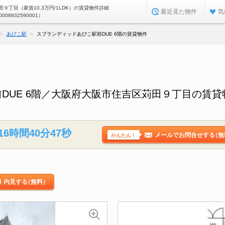
９丁目（家賃10.3万円/1LDK）の賃貸物件詳細
最近見た物件
気
0008932590001）
あびこ駅
スプランディッドあびこ駅前DUE 6階の賃貸物件
DUE 6階／大阪府大阪市住吉区苅田９丁目の賃貸
16時間40分46秒
メールでお問合せする
（無
かんたん！
内見する
（無料）