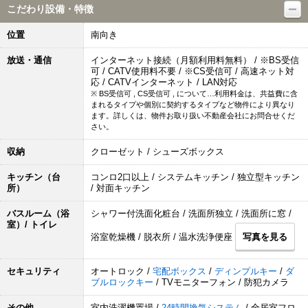
こだわり設備・特徴
位置
南向き
放送・通信
インターネット接続（月額利用料無料） / ※BS受信
可 / CATV使用料不要 / ※CS受信可 / 高速ネット対
応 / CATVインターネット / LAN対応
※ BS受信可 , CS受信可 , について…利用料金は、共益費に含
まれるタイプや個別に契約するタイプなど物件により異なり
ます。詳しくは、物件お取り扱い不動産会社にお問合せくだ
さい。
収納
クローゼット / シューズボックス
キッチン（台
コンロ2口以上 / システムキッチン / 独立型キッチン
所）
/ 対面キッチン
バスルーム（浴
シャワー付洗面化粧台 / 洗面所独立 / 洗面所に窓 /
室）/ トイレ
浴室乾燥機 / 脱衣所 / 温水洗浄便座
写真を見る
セキュリティ
オートロック /
宅配ボックス
/
ディンプルキー
/
ダ
ブルロックキー
/ TVモニターフォン / 防犯カメラ
その他
室内洗濯機置場 /
24時間換気システム
/ 全居室フロ