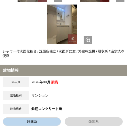
シャワー付洗面化粧台 / 洗面所独立 / 洗面所に窓 / 浴室乾燥機 / 脱衣所 / 温水洗浄
便座
建物情報
2026年08月
新築
築年月
マンション
建物種別
鉄筋コンクリート造
建物構造
鉄筋系
鉄骨系