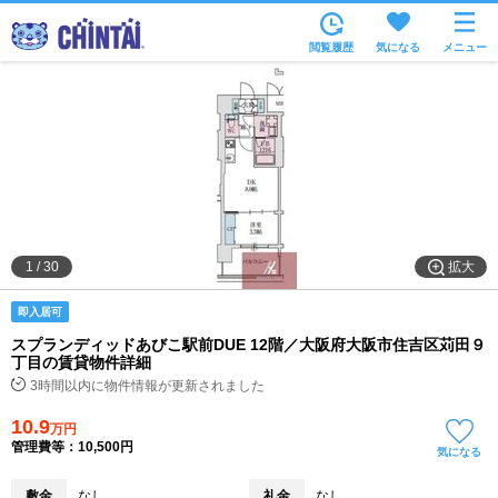
お部屋を探す
閲覧履歴
気になる
メニュー
沿線・駅から
住所から
家賃相場から
通勤通学時間から
物件特集から
拡大
1
/
30
不動産会社から
即入居可
TOP
スプランディッドあびこ駅前DUE 12階／大阪府大阪市住吉区苅田９
丁目の賃貸物件詳細
3時間以内に物件情報が更新されました
10.9
万円
管理費等：10,500円
気になる
敷金
なし
礼金
なし