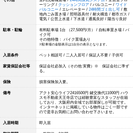
ーリング /
クッションフロア
/ バルコニー /
ワイド
バルコニー
/ エレベーター /
24時間ゴミ出し可
/ 敷
地内ごみ置き場 / 照明器具付 / 耐火構造 / 都市ガス /
電気 / 公営上水道 / 下水道 / 通風良好 / 陽当り良好
駐車・駐輪
有料駐車場 1台 （27,500円/月） / 自転車置き場 / バ
イク可
その他特徴： バイク置場あり
※駐車場の金額表示は1台分の表示となります。
入居条件
ペット相談可 / 二人入居可 / 保証人不要 / 子供可
家賃保証会社等
保証会社必加入（その他:実費）※ 保証会社に準ず
る。
保険
損害保険加入要。
備考
アクト安心ライフ2416500円 鍵交換代11000円 ハウ
スモ不動産天王寺店では経験豊富なスタッフが在籍
しており、大阪府内全域でお部屋探しが可能です。
インターネットに掲載している物件はごく一部です
ので是非お気軽にお問い合わせ下さいませ。
入居時期
即入居