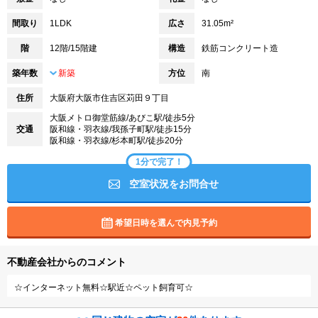
間取り
1LDK
広さ
31.05m²
階
12階/15階建
構造
鉄筋コンクリート造
築年数
新築
方位
南
住所
大阪府大阪市住吉区苅田９丁目
大阪メトロ御堂筋線/あびこ駅/徒歩5分
交通
阪和線・羽衣線/我孫子町駅/徒歩15分
阪和線・羽衣線/杉本町駅/徒歩20分
1分で完了！
空室状況をお問合せ
希望日時を選んで内見予約
不動産会社からのコメント
☆インターネット無料☆駅近☆ペット飼育可☆