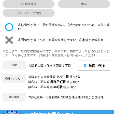
軽量鉄骨系
木造
ブロック・その他
①防音性が高い。②耐震性が高い。③火や熱に強いため、火災に強
い。
①通気性が低いため、結露が発生しやすい。②家賃が比較的高い。
※あくまで一般的な建物構造に対する傾向です。物件によっては当てはまらな
いケースもありますので、詳細は不動産会社へお問い合わせください。
住所
地図で見る
大阪府大阪市住吉区苅田９丁目
大阪メトロ御堂筋線
あびこ駅
徒歩5分
交通・アクセス
阪和線・羽衣線
我孫子町駅
徒歩15分
阪和線・羽衣線
杉本町駅
徒歩20分
2駅利用可/ 3沿線利用可/ 閑静な住宅地/ 緑豊かな住宅地
周辺環境