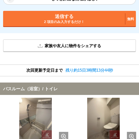
送信する
無料
2 項目のみ入力するだけ！
家族や友人に物件をシェアする
次回更新予定日まで
残り約15日3時間13分43秒
バスルーム（浴室）/ トイレ