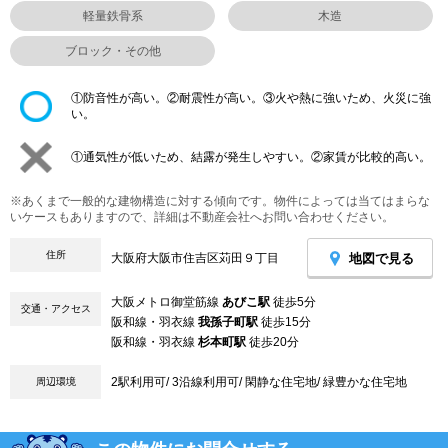
軽量鉄骨系
木造
ブロック・その他
①防音性が高い。②耐震性が高い。③火や熱に強いため、火災に強
い。
①通気性が低いため、結露が発生しやすい。②家賃が比較的高い。
※あくまで一般的な建物構造に対する傾向です。物件によっては当てはまらな
いケースもありますので、詳細は不動産会社へお問い合わせください。
住所
地図で見る
大阪府大阪市住吉区苅田９丁目
大阪メトロ御堂筋線
あびこ駅
徒歩5分
交通・アクセス
阪和線・羽衣線
我孫子町駅
徒歩15分
阪和線・羽衣線
杉本町駅
徒歩20分
2駅利用可/ 3沿線利用可/ 閑静な住宅地/ 緑豊かな住宅地
周辺環境