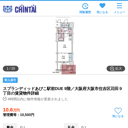
お部屋を探す
閲覧履歴
気になる
メニュー
沿線・駅から
住所から
家賃相場から
通勤通学時間から
物件特集から
拡大
1
/
30
不動産会社から
即入居可
TOP
スプランディッドあびこ駅前DUE 9階／大阪府大阪市住吉区苅田９
丁目の賃貸物件詳細
4時間以内に物件情報が更新されました
10.6
万円
管理費等：10,500円
気になる
敷金
なし
礼金
なし