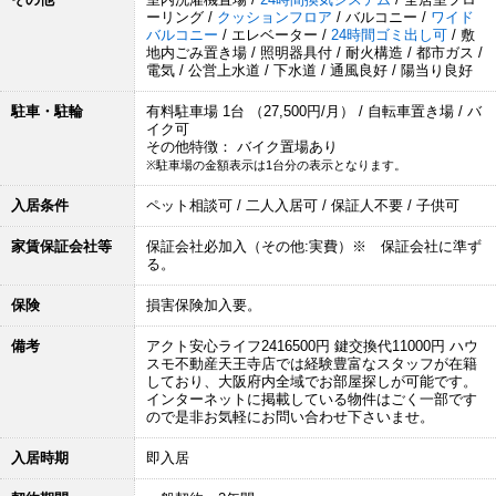
ーリング /
クッションフロア
/ バルコニー /
ワイド
バルコニー
/ エレベーター /
24時間ゴミ出し可
/ 敷
地内ごみ置き場 / 照明器具付 / 耐火構造 / 都市ガス /
電気 / 公営上水道 / 下水道 / 通風良好 / 陽当り良好
駐車・駐輪
有料駐車場 1台 （27,500円/月） / 自転車置き場 / バ
イク可
その他特徴： バイク置場あり
※駐車場の金額表示は1台分の表示となります。
入居条件
ペット相談可 / 二人入居可 / 保証人不要 / 子供可
家賃保証会社等
保証会社必加入（その他:実費）※ 保証会社に準ず
る。
保険
損害保険加入要。
備考
アクト安心ライフ2416500円 鍵交換代11000円 ハウ
スモ不動産天王寺店では経験豊富なスタッフが在籍
しており、大阪府内全域でお部屋探しが可能です。
インターネットに掲載している物件はごく一部です
ので是非お気軽にお問い合わせ下さいませ。
入居時期
即入居