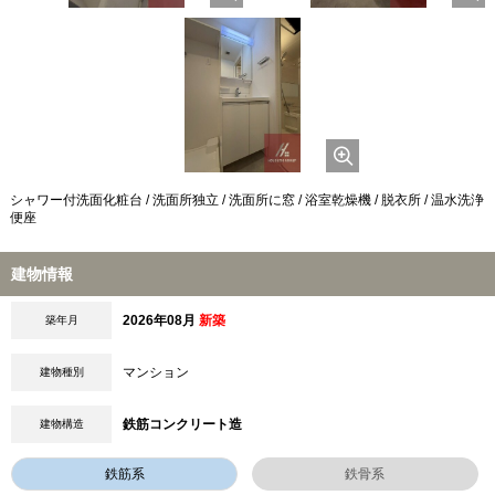
シャワー付洗面化粧台 / 洗面所独立 / 洗面所に窓 / 浴室乾燥機 / 脱衣所 / 温水洗浄
便座
建物情報
2026年08月
新築
築年月
マンション
建物種別
鉄筋コンクリート造
建物構造
鉄筋系
鉄骨系