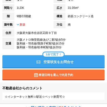
間取り
1LDK
広さ
31.05m²
階
9階/15階建
構造
鉄筋コンクリート造
築年数
新築
方位
南
住所
大阪府大阪市住吉区苅田９丁目
大阪メトロ御堂筋線/あびこ駅/徒歩5分
交通
阪和線・羽衣線/我孫子町駅/徒歩15分
阪和線・羽衣線/杉本町駅/徒歩20分
1分で完了！
空室状況をお問合せ
希望日時を選んで内見予約
不動産会社からのコメント
☆インターネット無料☆駅近☆ペット飼育可☆