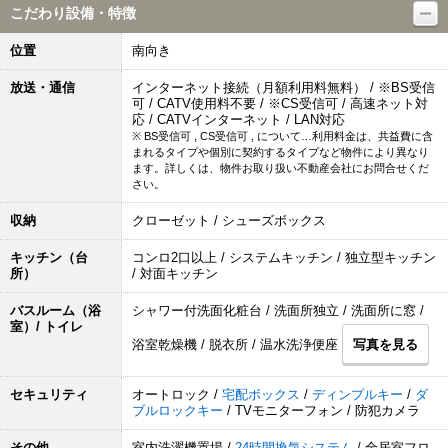
こだわり設備・特徴
位置
南向き
放送・通信
インターネット接続（月額利用料無料） / ※BS受信
可 / CATV使用料不要 / ※CS受信可 / 高速ネット対
応 / CATVインターネット / LAN対応
※ BS受信可 , CS受信可 , について…利用料金は、共益費に含
まれるタイプや個別に契約するタイプなど物件により異なり
ます。詳しくは、物件お取り扱い不動産会社にお問合せくだ
さい。
収納
クローゼット / シューズボックス
キッチン（台
コンロ2口以上 / システムキッチン / 独立型キッチン
所）
/ 対面キッチン
バスルーム（浴
シャワー付洗面化粧台 / 洗面所独立 / 洗面所に窓 /
室）/ トイレ
浴室乾燥機 / 脱衣所 / 温水洗浄便座
写真を見る
セキュリティ
オートロック /
宅配ボックス
/
ディンプルキー
/
ダ
ブルロックキー
/ TVモニターフォン / 防犯カメラ
その他
室内洗濯機置場 /
24時間換気システム
/ 全居室フロ