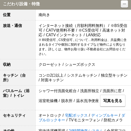
こだわり設備・特徴
位置
南向き
放送・通信
インターネット接続（月額利用料無料） / ※BS受信
可 / CATV使用料不要 / ※CS受信可 / 高速ネット対
応 / CATVインターネット / LAN対応
※ BS受信可 , CS受信可 , について…利用料金は、共益費に含
まれるタイプや個別に契約するタイプなど物件により異なり
ます。詳しくは、物件お取り扱い不動産会社にお問合せくだ
さい。
収納
クローゼット / シューズボックス
キッチン（台
コンロ2口以上 / システムキッチン / 独立型キッチン
所）
/ 対面キッチン
バスルーム（浴
シャワー付洗面化粧台 / 洗面所独立 / 洗面所に窓 /
室）/ トイレ
浴室乾燥機 / 脱衣所 / 温水洗浄便座
写真を見る
セキュリティ
オートロック /
宅配ボックス
/
ディンプルキー
/
ダ
ブルロックキー
/ TVモニターフォン / 防犯カメラ
その他
室内洗濯機置場 /
24時間換気システム
/ 全居室フロ