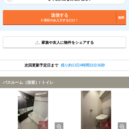
送信する
無料
2 項目のみ入力するだけ！
家族や友人に物件をシェアする
次回更新予定日まで
残り約13日4時間22分36秒
バスルーム（浴室）/ トイレ