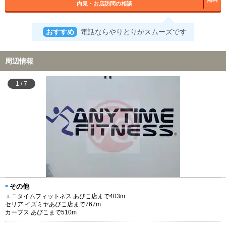
内見・お店訪問の相談
おすすめ
電話ならやりとりがスムーズです
周辺情報
1
/
7
その他
エニタイムフィットネス あびこ店まで403m
セリア イズミヤあびこ店まで767m
カーブス あびこまで510m