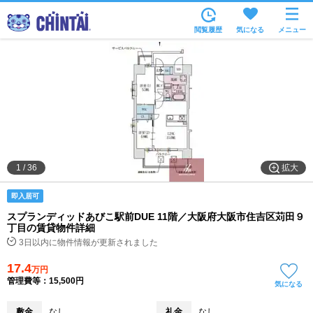
お部屋を探す
閲覧履歴
気になる
メニュー
沿線・駅から
住所から
家賃相場から
通勤通学時間から
物件特集から
拡大
1
/
36
不動産会社から
即入居可
TOP
スプランディッドあびこ駅前DUE 11階／大阪府大阪市住吉区苅田９
丁目の賃貸物件詳細
3日以内に物件情報が更新されました
17.4
万円
管理費等：15,500円
気になる
敷金
なし
礼金
なし