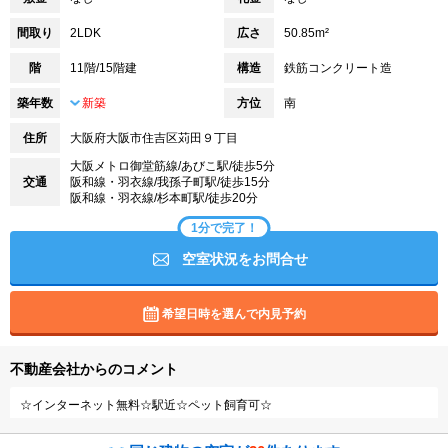
間取り
2LDK
広さ
50.85m²
階
11階/15階建
構造
鉄筋コンクリート造
築年数
新築
方位
南
住所
大阪府大阪市住吉区苅田９丁目
大阪メトロ御堂筋線/あびこ駅/徒歩5分
交通
阪和線・羽衣線/我孫子町駅/徒歩15分
阪和線・羽衣線/杉本町駅/徒歩20分
1分で完了！
空室状況をお問合せ
希望日時を選んで内見予約
不動産会社からのコメント
☆インターネット無料☆駅近☆ペット飼育可☆