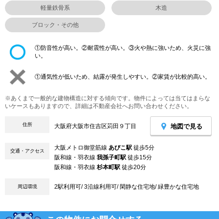
軽量鉄骨系
木造
ブロック・その他
①防音性が高い。②耐震性が高い。③火や熱に強いため、火災に強
い。
①通気性が低いため、結露が発生しやすい。②家賃が比較的高い。
※あくまで一般的な建物構造に対する傾向です。物件によっては当てはまらな
いケースもありますので、詳細は不動産会社へお問い合わせください。
住所
地図で見る
大阪府大阪市住吉区苅田９丁目
大阪メトロ御堂筋線
あびこ駅
徒歩5分
交通・アクセス
阪和線・羽衣線
我孫子町駅
徒歩15分
阪和線・羽衣線
杉本町駅
徒歩20分
2駅利用可/ 3沿線利用可/ 閑静な住宅地/ 緑豊かな住宅地
周辺環境