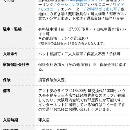
ーリング /
クッションフロア
/ バルコニー /
ワイド
バルコニー
/ エレベーター /
24時間ゴミ出し可
/ 敷
地内ごみ置き場 / 照明器具付 / 耐火構造 / 都市ガス /
電気 / 公営上水道 / 下水道 / 通風良好 / 陽当り良好
駐車・駐輪
有料駐車場 1台 （27,500円/月） / 自転車置き場 / バ
イク可
その他特徴： バイク置場あり
※駐車場の金額表示は1台分の表示となります。
入居条件
ペット相談可 / 二人入居可 / 保証人不要 / 子供可
家賃保証会社等
保証会社必加入（その他:実費）※ 保証会社に準ず
る。
保険
損害保険加入要。
備考
アクト安心ライフ2416500円 鍵交換代11000円 ハウ
スモ不動産天王寺店では経験豊富なスタッフが在籍
しており、大阪府内全域でお部屋探しが可能です。
インターネットに掲載している物件はごく一部です
ので是非お気軽にお問い合わせ下さいませ。
入居時期
即入居