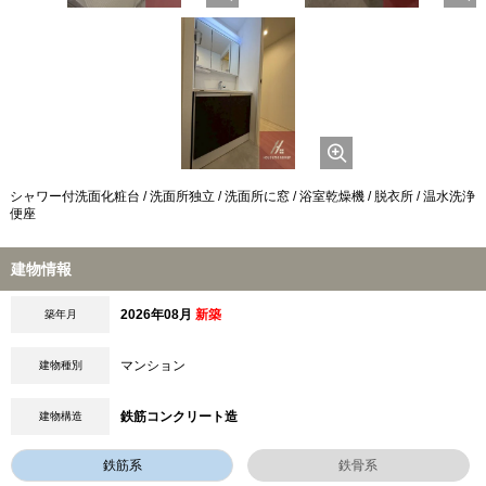
シャワー付洗面化粧台 / 洗面所独立 / 洗面所に窓 / 浴室乾燥機 / 脱衣所 / 温水洗浄
便座
建物情報
2026年08月
新築
築年月
マンション
建物種別
鉄筋コンクリート造
建物構造
鉄筋系
鉄骨系