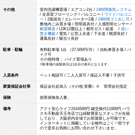
その他
室内洗濯機置場 / エアコン2台 /
24時間換気システム
/ 全居室フローリング / バルコニー /
ワイドバルコニ
ー
/ 2面採光 / エレベーター2基 /
24時間ゴミ出し可
/
敷地内ごみ置き場 / 照明器具付 / 人感照明センサー /
耐震構造
/ LDK12畳以上 / 都市ガス / 給湯 /
追い
焚き機能
/ 電気 / 公営上水道 / 下水道 / 眺望良好 /
通風良好 / 陽当り良好
駐車・駐輪
有料駐車場 1台 （27,500円/月） / 自転車置き場 / バ
イク可
その他特徴： バイク置場あり
※駐車場の金額表示は1台分の表示となります。
入居条件
ペット相談可 / 二人入居可 / 保証人不要 / 子供可
家賃保証会社等
保証会社必加入（その他:実費）※ 管理会社指定
保険
損害保険加入要。
備考
アクト安心ライフ2416500円 鍵交換代11000円 ハウ
スモ不動産天王寺店では経験豊富なスタッフが在籍
しており、大阪府内全域でお部屋探しが可能です。
インターネットに掲載している物件はごく一部です
ので是非お気軽にお問い合わせ下さいませ。