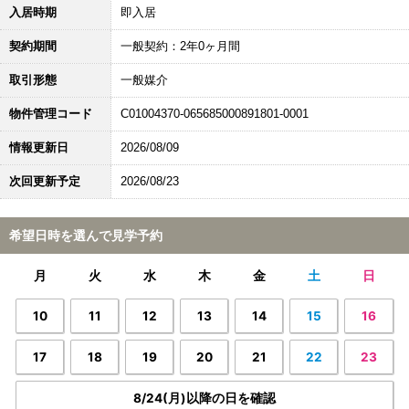
入居時期
即入居
契約期間
一般契約：2年0ヶ月間
取引形態
一般媒介
物件管理コード
C01004370-065685000891801-0001
情報更新日
2026/08/09
次回更新予定
2026/08/23
希望日時を選んで見学予約
月
火
水
木
金
土
日
10
11
12
13
14
15
16
17
18
19
20
21
22
23
8/24(月)以降の日を確認