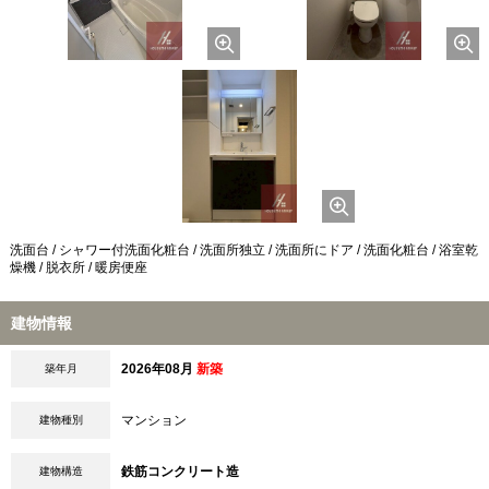
洗面台 / シャワー付洗面化粧台 / 洗面所独立 / 洗面所にドア / 洗面化粧台 / 浴室乾
燥機 / 脱衣所 / 暖房便座
建物情報
2026年08月
新築
築年月
マンション
建物種別
鉄筋コンクリート造
建物構造