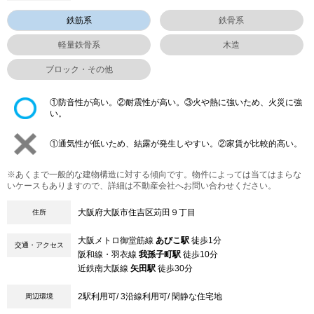
鉄筋系
鉄骨系
軽量鉄骨系
木造
ブロック・その他
①防音性が高い。②耐震性が高い。③火や熱に強いため、火災に強
い。
①通気性が低いため、結露が発生しやすい。②家賃が比較的高い。
※あくまで一般的な建物構造に対する傾向です。物件によっては当てはまらな
いケースもありますので、詳細は不動産会社へお問い合わせください。
大阪府大阪市住吉区苅田９丁目
住所
大阪メトロ御堂筋線
あびこ駅
徒歩1分
交通・アクセス
阪和線・羽衣線
我孫子町駅
徒歩10分
近鉄南大阪線
矢田駅
徒歩30分
2駅利用可/ 3沿線利用可/ 閑静な住宅地
周辺環境