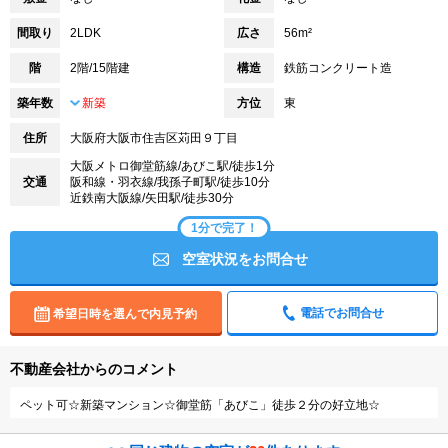
間取り
2LDK
広さ
56m²
階
2階/15階建
構造
鉄筋コンクリート造
築年数
新築
方位
東
住所
大阪府大阪市住吉区苅田９丁目
大阪メトロ御堂筋線/あびこ駅/徒歩1分
交通
阪和線・羽衣線/我孫子町駅/徒歩10分
近鉄南大阪線/矢田駅/徒歩30分
1分で完了！
空室状況をお問合せ
電話でお問合せ
希望日時を選んで内見予約
不動産会社からのコメント
ペット可☆新築マンション☆御堂筋「あびこ」徒歩２分の好立地☆