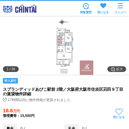
お部屋を探す
閲覧履歴
気になる
メニュー
沿線・駅から
住所から
家賃相場から
通勤通学時間から
物件特集から
拡大
1
/
36
不動産会社から
即入居可
TOP
スプランディッドあびこ駅前 2階／大阪府大阪市住吉区苅田９丁目
の賃貸物件詳細
17時間以内に物件情報が更新されました
18.6
万円
管理費等：15,500円
気になる
敷金
なし
礼金
なし