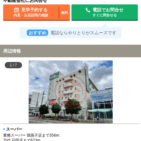
不動産会社にお問合せ
見学予約する
電話でお問合せ
無料
内見・お店訪問の相談
すぐに問合せる
おすすめ
電話ならやりとりがスムーズです
周辺情報
1
/
7
スーパー
業務スーパー 我孫子店まで356m
万代 苅田店まで673m