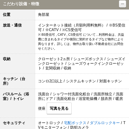
こだわり設備・特徴
位置
角部屋
放送・通信
インターネット接続（月額利用料無料） / ※BS受信
可 / ※CATV / ※CS受信可
※ BS受信可 , CATV , CS受信可 について…利用料金は、共益
費に含まれるタイプや個別に契約するタイプなど物件により
異なります。詳しくは、物件お取り扱い不動産会社にお問合
せください。
収納
クローゼット2ヵ所 / シューズボックス / シューズイ
ンクローゼット / シューズウォークインクローゼッ
ト / 玄関収納 / 収納
キッチン（台
コンロ2口以上 / システムキッチン / 対面キッチン
所）
バスルーム（浴
洗面台 / シャワー付洗面化粧台 / 洗面所独立 / 洗面
室）/ トイレ
所にドア / 洗面化粧台 / 浴室乾燥機 / 脱衣所 / 暖房
便座
写真を見る
セキュリティ
オートロック /
宅配ボックス
/
ダブルロックキー
/ T
Vモニターフォン / 防犯カメラ