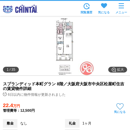
お部屋を探す
閲覧履歴
気になる
メニュー
沿線・駅から
住所から
家賃相場から
通勤通学時間から
物件特集から
拡大
1
/
35
不動産会社から
スプランディッド本町グラン 8階／大阪府大阪市中央区松屋町住吉
TOP
の賃貸物件詳細
6日以内に物件情報が更新されました
22.4
万円
管理費等：12,500円
気になる
敷金
なし
礼金
1ヶ月