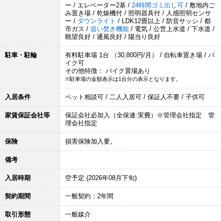
ー / エレベーター2基 /
24時間ゴミ出し可
/ 敷地内ご
み置き場 / 乾燥機付 / 照明器具付 / 人感照明センサ
ー /
ダウンライト
/ LDK12畳以上 / 防音サッシ / 都
市ガス /
追い焚き機能
/ 電気 / 公営上水道 / 下水道 /
眺望良好 / 通風良好 / 陽当り良好
駐車・駐輪
有料駐車場 1台 （30,800円/月） / 自転車置き場 / バ
イク可
その他特徴： バイク置場あり
※駐車場の金額表示は1台分の表示となります。
入居条件
ペット相談可 / 二人入居可 / 保証人不要 / 子供可
家賃保証会社等
保証会社必加入（全保連:実費）※管理会社指定 管
理会社指定
保険
損害保険加入要。
備考
入居時期
空予定 (2026年08月下旬)
契約期間
一般契約：2年間
取引形態
一般媒介