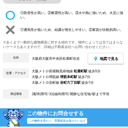
①防音性が高い。②耐震性が高い。③火や熱に強いため、火災に強
い。
①通気性が低いため、結露が発生しやすい。②家賃が比較的高い。
※あくまで一般的な建物構造に対する傾向です。物件によっては当てはまらな
いケースもありますので、詳細は不動産会社へお問い合わせください。
住所
地図で見る
大阪府大阪市中央区松屋町住吉
大阪メトロ長堀鶴見緑地線
松屋町駅
徒歩5分
交通・アクセス
大阪メトロ堺筋線
堺筋本町駅
徒歩7分
大阪メトロ谷町線
谷町六丁目駅
徒歩7分
2駅利用可/ 3沿線利用可/ 閑静な住宅地/ 駅まで平坦
周辺環境
この物件にお問合せする
この物件を見たい、空室状況を知りたいなど