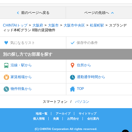
前のページへ戻る
ページの先頭へ
CHINTAIトップ
大阪府
大阪市
大阪市中央区
松屋町駅
スプランデ
ィッド本町グラン 8階の賃貸物件
気になるリスト
保存中の条件
別の探し方でお部屋を探す
沿線・駅から
住所から
家賃相場から
通勤通学時間から
物件特集から
TOP
スマートフォン
パソコン
地域一覧
アーカイブ
サイトマップ
個人情報
免責
お問合せ
会社案内
(C) CHINTAI Corporation All rights reserved.