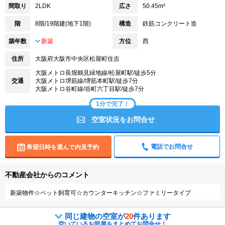
間取り
2LDK
広さ
50.45m²
階
8階/19階建(地下1階)
構造
鉄筋コンクリート造
築年数
新築
方位
西
住所
大阪府大阪市中央区松屋町住吉
大阪メトロ長堀鶴見緑地線/松屋町駅/徒歩5分
交通
大阪メトロ堺筋線/堺筋本町駅/徒歩7分
大阪メトロ谷町線/谷町六丁目駅/徒歩7分
1分で完了！
空室状況をお問合せ
電話でお問合せ
希望日時を選んで内見予約
不動産会社からのコメント
新築物件☆ペット飼育可☆カウンターキッチン☆ファミリータイプ
同じ建物の空室が
20
件あります
空いているお部屋をまとめてお問合せ！