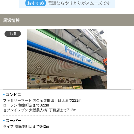
おすすめ
電話ならやりとりがスムーズです
周辺情報
1
/
5
コンビニ
ファミリーマート 内久宝寺町四丁目店まで221m
ローソン 和泉町店まで322m
セブンイレブン 大阪農人橋1丁目店まで712m
スーパー
ライフ 堺筋本町店まで642m