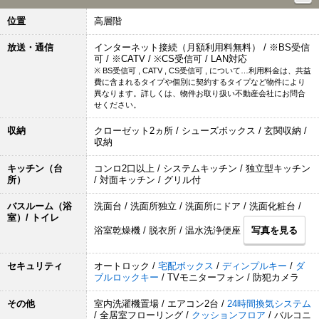
位置
高層階
放送・通信
インターネット接続（月額利用料無料） / ※BS受信
可 / ※CATV / ※CS受信可 / LAN対応
※ BS受信可 , CATV , CS受信可 , について…利用料金は、共益
費に含まれるタイプや個別に契約するタイプなど物件により
異なります。詳しくは、物件お取り扱い不動産会社にお問合
せください。
収納
クローゼット2ヵ所 / シューズボックス / 玄関収納 /
収納
キッチン（台
コンロ2口以上 / システムキッチン / 独立型キッチン
所）
/ 対面キッチン / グリル付
バスルーム（浴
洗面台 / 洗面所独立 / 洗面所にドア / 洗面化粧台 /
室）/ トイレ
浴室乾燥機 / 脱衣所 / 温水洗浄便座
写真を見る
セキュリティ
オートロック /
宅配ボックス
/
ディンプルキー
/
ダ
ブルロックキー
/ TVモニターフォン / 防犯カメラ
その他
室内洗濯機置場 / エアコン2台 /
24時間換気システム
/ 全居室フローリング /
クッションフロア
/ バルコニ