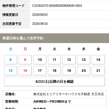
物件管理コード
C01004370-065685000800695-0001
情報更新日
2026/08/02
次回更新予定
2026/08/16
希望日時を選んで見学予約
土
日
月
火
水
木
金
8
9
10
11
12
13
14
15
16
17
18
19
20
21
8/22(土)以降の日を確認
店舗名:
株式会社エリアリサーチハウスモ不動産 天王寺店
営業時間:
AM9時30～PM19時00まで