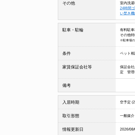
その他
室内洗濯
24時間
い焚き
駐車・駐輪
有料駐車場 
その他特
※駐車場の
条件
ペット相
家賃保証会社等
保証会社
定 管理
備考
入居時期
空予定 (
取引形態
一般媒介
情報更新日
2026/08/