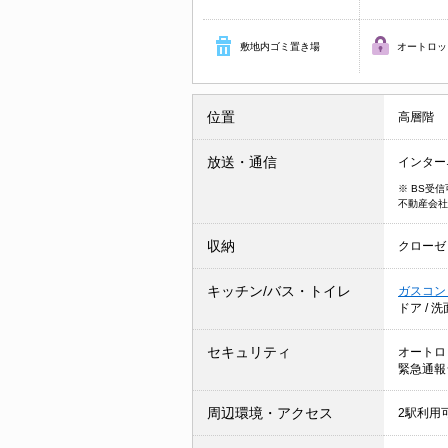
敷地内ゴミ置き場
オートロッ
位置
高層階
放送・通信
インター
※ BS受
不動産会社
収納
クローゼ
キッチン/バス・トイレ
ガスコン
ドア
/
洗
セキュリティ
オートロ
緊急通報
周辺環境・アクセス
2駅利用