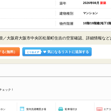
築年
2026年08月
新築
建物種別
マンション
物件階層
10階/19階建(地下1階
0階／大阪府大阪市中央区松屋町住吉の空室確認、詳細情報な
する
（無料）
気になるリストに追加する
とりあえず
チェック！
ーホン
室内洗濯機置き場
駐車場付き
エア