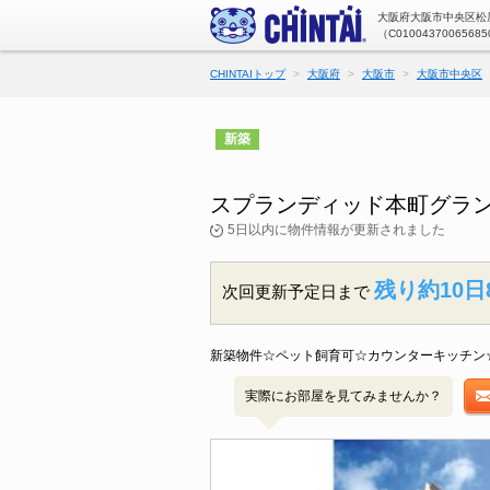
大阪府大阪市中央区松屋
（C01004370065685
CHINTAIトップ
大阪府
大阪市
大阪市中央区
新築
スプランディッド本町グラン
5日以内に物件情報が更新されました
残り約10日
次回更新予定日まで
新築物件☆ペット飼育可☆カウンターキッチン
実際にお部屋を見てみませんか？