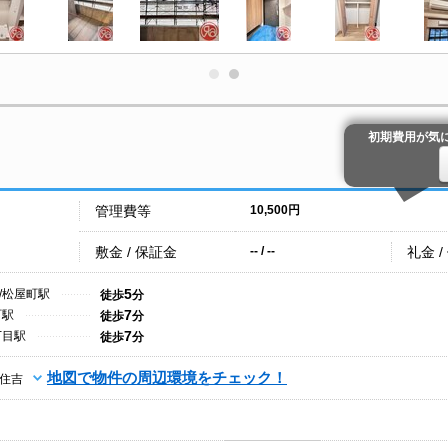
初期費用が気
管理費等
10,500円
敷金 / 保証金
礼金 /
-- / --
5
/松屋町駅
徒歩
分
7
町駅
徒歩
分
7
丁目駅
徒歩
分
地図で物件の周辺環境をチェック！
住吉