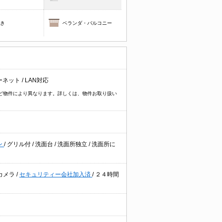
焚き
ベランダ・バルコニー
ターネット
/
LAN対応
イプなど物件により異なります。詳しくは、物件お取り扱い
ン
/
グリル付
/
洗面台
/
洗面所独立
/
洗面所に
カメラ
/
セキュリティー会社加入済
/
２４時間