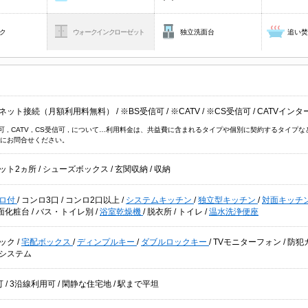
ク
ウォークインクローゼット
独立洗面台
追い
ネット接続（月額利用料無料）
/
※BS受信可
/
※CATV
/
※CS受信可
/
CATVイン
信可 , CATV , CS受信可 , について…利用料金は、共益費に含まれるタイプや個別に契約するタ
にお問合せください。
ット2ヵ所
/
シューズボックス
/
玄関収納
/
収納
ロ付
/
コンロ3口
/
コンロ2口以上
/
システムキッチン
/
独立型キッチン
/
対面キッチ
面化粧台
/
バス・トイレ別
/
浴室乾燥機
/
脱衣所
/
トイレ
/
温水洗浄便座
ック
/
宅配ボックス
/
ディンプルキー
/
ダブルロックキー
/
TVモニターフォン
/
防犯
システム
可
/
3沿線利用可
/
閑静な住宅地
/
駅まで平坦