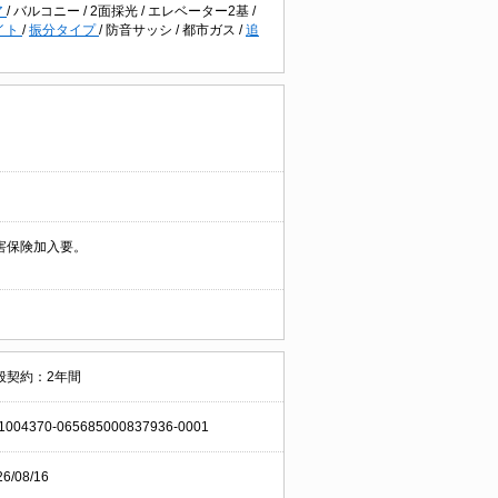
ア
/
バルコニー
/
2面採光
/
エレベーター2基
/
イト
/
振分タイプ
/
防音サッシ
/
都市ガス
/
追
害保険加入要。
般契約：2年間
1004370-065685000837936-0001
26/08/16