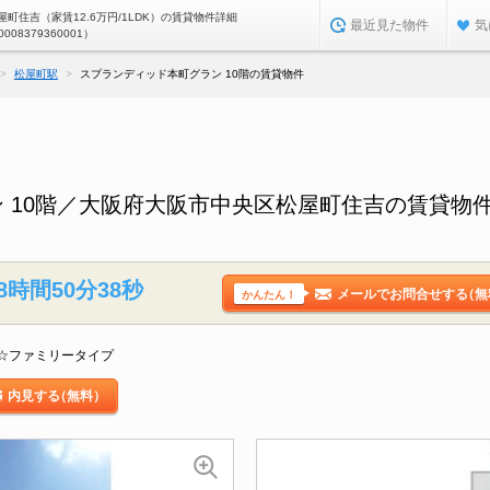
町住吉（家賃12.6万円/1LDK）の賃貸物件詳細
最近見た物件
気
0008379360001）
松屋町駅
スプランディッド本町グラン 10階の賃貸物件
 10階／大阪府大阪市中央区松屋町住吉の賃貸物
8時間50分37秒
メールでお問合せする
（無
かんたん！
☆ファミリータイプ
内見する
（無料）