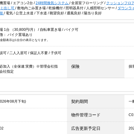
機置場
/
エアコン2台
/
24時間換気システム
/
全居室フローリング
/
クッションフロ
ゴミ出し可
/
敷地内ごみ置き場
/
乾燥機付
/
照明器具付
/
人感照明センサー
/
ダウンラ
機能
/
電気
/
公営上水道
/
下水道
/
眺望良好
/
通風良好
/
陽当り良好
1台 （30,800円/月） /
自転車置き場
/
バイク可
徴：
バイク置場あり
金額表示は1台分の表示となります。
談可
/
二人入居可
/
保証人不要
/
子供可
保険
必加入（全保連:実費）※管理会社指
損
会社指定
契約期間
2026年08月下旬)
一
物件管理コード
C0
広告更新予定日
02
20