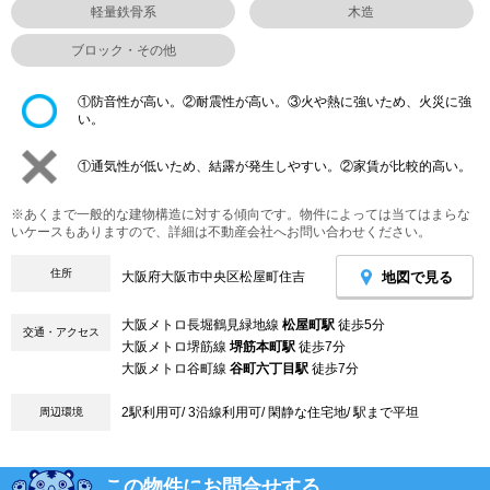
軽量鉄骨系
木造
ブロック・その他
①防音性が高い。②耐震性が高い。③火や熱に強いため、火災に強
い。
①通気性が低いため、結露が発生しやすい。②家賃が比較的高い。
※あくまで一般的な建物構造に対する傾向です。物件によっては当てはまらな
いケースもありますので、詳細は不動産会社へお問い合わせください。
住所
地図で見る
大阪府大阪市中央区松屋町住吉
大阪メトロ長堀鶴見緑地線
松屋町駅
徒歩5分
交通・アクセス
大阪メトロ堺筋線
堺筋本町駅
徒歩7分
大阪メトロ谷町線
谷町六丁目駅
徒歩7分
2駅利用可/ 3沿線利用可/ 閑静な住宅地/ 駅まで平坦
周辺環境
この物件にお問合せする