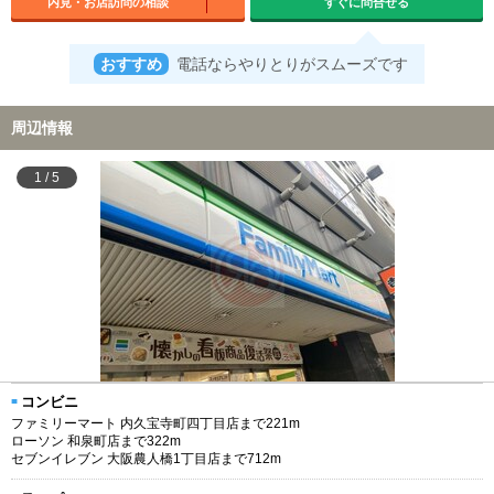
内見・お店訪問の相談
すぐに問合せる
おすすめ
電話ならやりとりがスムーズです
周辺情報
1
/
5
コンビニ
ファミリーマート 内久宝寺町四丁目店まで221m
ローソン 和泉町店まで322m
セブンイレブン 大阪農人橋1丁目店まで712m