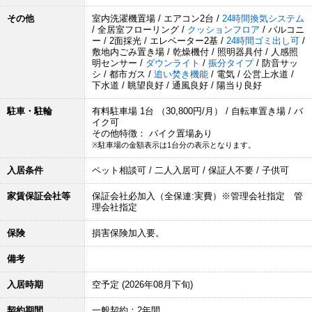
その他
室内洗濯機置場 / エアコン2台 /
24時間換気システム
/ 全居室フローリング /
クッションフロア
/ バルコニ
ー / 2面採光 / エレベーター2基 /
24時間ゴミ出し可
/
敷地内ごみ置き場 / 乾燥機付 / 照明器具付 / 人感照
明センサー /
ダウンライト
/
振分タイプ
/ 防音サッ
シ / 都市ガス /
追い焚き機能
/ 電気 / 公営上水道 /
下水道 / 眺望良好 / 通風良好 / 陽当り良好
駐車・駐輪
有料駐車場 1台 （30,800円/月） / 自転車置き場 / バ
イク可
その他特徴： バイク置場あり
※駐車場の金額表示は1台分の表示となります。
入居条件
ペット相談可 / 二人入居可 / 保証人不要 / 子供可
家賃保証会社等
保証会社必加入（全保連:実費）※管理会社指定 管
理会社指定
保険
損害保険加入要。
備考
入居時期
空予定 (2026年08月下旬)
契約期間
一般契約：2年間