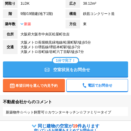
間取り
1LDK
広さ
38.12m²
階
9階/19階建(地下1階)
構造
鉄筋コンクリート造
築年数
新築
方位
東
住所
大阪府大阪市中央区松屋町住吉
大阪メトロ長堀鶴見緑地線/松屋町駅/徒歩5分
交通
大阪メトロ堺筋線/堺筋本町駅/徒歩7分
大阪メトロ谷町線/谷町六丁目駅/徒歩7分
1分で完了！
空室状況をお問合せ
電話でお問合せ
希望日時を選んで内見予約
不動産会社からのコメント
新築物件☆ペット飼育可☆カウンターキッチン☆ファミリータイプ
同じ建物の空室が
19
件あります
空いているお部屋をまとめてお問合せ！