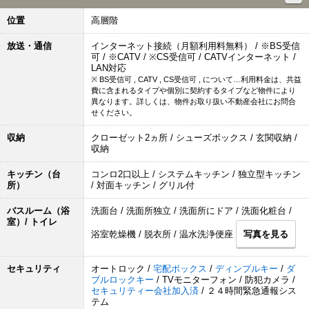
位置
高層階
放送・通信
インターネット接続（月額利用料無料） / ※BS受信
可 / ※CATV / ※CS受信可 / CATVインターネット /
LAN対応
※ BS受信可 , CATV , CS受信可 , について…利用料金は、共益
費に含まれるタイプや個別に契約するタイプなど物件により
異なります。詳しくは、物件お取り扱い不動産会社にお問合
せください。
収納
クローゼット2ヵ所 / シューズボックス / 玄関収納 /
収納
キッチン（台
コンロ2口以上 / システムキッチン / 独立型キッチン
所）
/ 対面キッチン / グリル付
バスルーム（浴
洗面台 / 洗面所独立 / 洗面所にドア / 洗面化粧台 /
室）/ トイレ
浴室乾燥機 / 脱衣所 / 温水洗浄便座
写真を見る
セキュリティ
オートロック /
宅配ボックス
/
ディンプルキー
/
ダ
ブルロックキー
/ TVモニターフォン / 防犯カメラ /
セキュリティー会社加入済
/ ２４時間緊急通報シス
テム