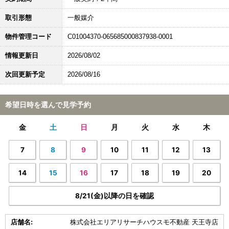
取引形態
一般媒介
物件管理コード
C01004370-065685000837938-0001
情報更新日
2026/08/02
次回更新予定
2026/08/16
希望日時を選んで見学予約
金
土
日
月
火
水
木
7
8
9
10
11
12
13
14
15
16
17
18
19
20
8/21(金)以降の日を確認
店舗名:
株式会社エリアリサーチハウスモ不動産 天王寺店