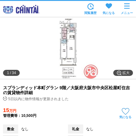
お部屋を探す
閲覧履歴
気になる
メニュー
沿線・駅から
住所から
家賃相場から
通勤通学時間から
物件特集から
拡大
1
/
34
不動産会社から
スプランディッド本町グラン 9階／大阪府大阪市中央区松屋町住吉
TOP
の賃貸物件詳細
5日以内に物件情報が更新されました
15
万円
管理費等：10,500円
気になる
敷金
なし
礼金
なし