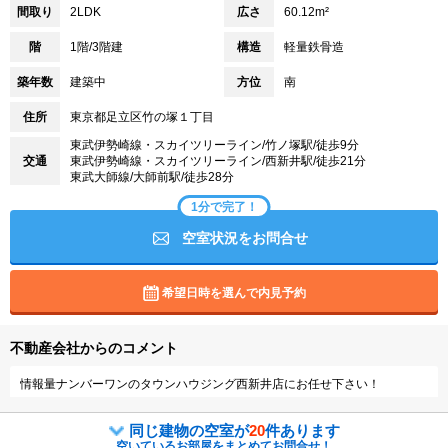
間取り
2LDK
広さ
60.12m²
階
1階/3階建
構造
軽量鉄骨造
築年数
建築中
方位
南
住所
東京都足立区竹の塚１丁目
東武伊勢崎線・スカイツリーライン/竹ノ塚駅/徒歩9分
交通
東武伊勢崎線・スカイツリーライン/西新井駅/徒歩21分
東武大師線/大師前駅/徒歩28分
1分で完了！
空室状況をお問合せ
希望日時を選んで内見予約
不動産会社からのコメント
情報量ナンバーワンのタウンハウジング西新井店にお任せ下さい！
同じ建物の空室が
20
件あります
空いているお部屋をまとめてお問合せ！