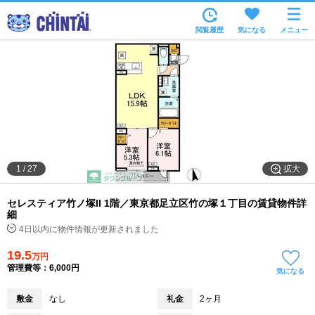
お部屋を探す
閲覧履歴
気になる
メニュー
沿線・駅から
住所から
家賃相場から
通勤通学時間から
物件特集から
拡大
1
/
27
不動産会社から
セレスティア竹ノ塚II 1階／東京都足立区竹の塚１丁目の賃貸物件詳
TOP
細
4日以内に物件情報が更新されました
19.5
万円
管理費等：6,000円
気になる
敷金
なし
礼金
2ヶ月