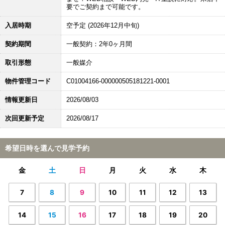
要でご契約まで可能です。
入居時期
空予定 (2026年12月中旬)
契約期間
一般契約：2年0ヶ月間
取引形態
一般媒介
物件管理コード
C01004166-000000505181221-0001
情報更新日
2026/08/03
次回更新予定
2026/08/17
希望日時を選んで見学予約
金
土
日
月
火
水
木
7
8
9
10
11
12
13
14
15
16
17
18
19
20