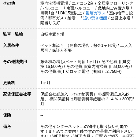
その他
室内洗濯機置場 / エアコン2台 / 全居室フローリング
/ バルコニー / 南面バルコニー / 敷地内ごみ置き場 /
照明1台 / LDK15畳以上 /
複層ガラス
/ 室内物干し設
備 / 都市ガス / 給湯 /
追い焚き機能
/ 公営上水道 /
陽当り良好
駐車・駐輪
自転車置き場
入居条件
ペット相談可 （飼育の場合：敷金1ヶ月増) / 二人入
居可 / 保証人不要
その他諸費用
敷金積み増し(ペット飼育:1ヶ月) / その他費用(鍵交
換:16,500円) / その他費用(室内清掃費用:88,000円) /
その他費用(ＩＣロック電池（初回）:2,750円)
更新料
1ヶ月
家賃保証会社等
保証会社必加入（その他:実費）※機関保証加入必
須。 機関保証料は月額賃料等総額の３.４％＋800円/
月
保険
--
備考
その他インターネット上の物件も取り扱い可能で
す！まとめてご案内可能ですので是非ご利用下さい
ませ！WEB相談・WEB内見・IT重説に対応。来店不