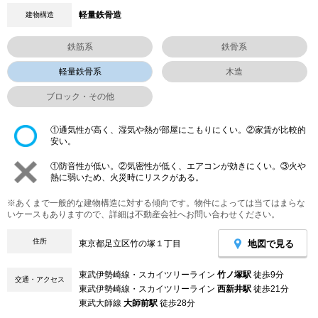
軽量鉄骨造
建物構造
鉄筋系
鉄骨系
軽量鉄骨系
木造
ブロック・その他
①通気性が高く、湿気や熱が部屋にこもりにくい。②家賃が比較的
安い。
①防音性が低い。②気密性が低く、エアコンが効きにくい。③火や
熱に弱いため、火災時にリスクがある。
※あくまで一般的な建物構造に対する傾向です。物件によっては当てはまらな
いケースもありますので、詳細は不動産会社へお問い合わせください。
住所
地図で見る
東京都足立区竹の塚１丁目
東武伊勢崎線・スカイツリーライン
竹ノ塚駅
徒歩9分
交通・アクセス
東武伊勢崎線・スカイツリーライン
西新井駅
徒歩21分
東武大師線
大師前駅
徒歩28分