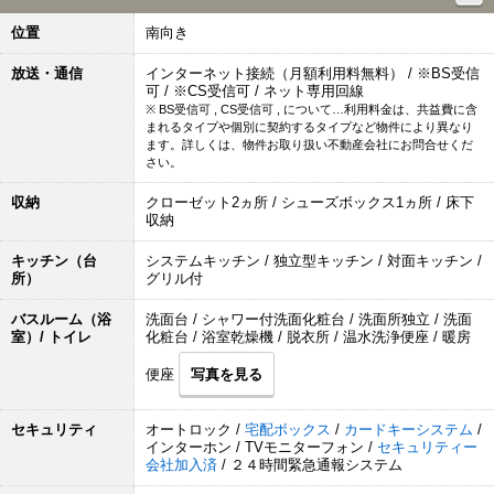
位置
南向き
放送・通信
インターネット接続（月額利用料無料） / ※BS受信
可 / ※CS受信可 / ネット専用回線
※ BS受信可 , CS受信可 , について…利用料金は、共益費に含
まれるタイプや個別に契約するタイプなど物件により異なり
ます。詳しくは、物件お取り扱い不動産会社にお問合せくだ
さい。
収納
クローゼット2ヵ所 / シューズボックス1ヵ所 / 床下
収納
キッチン（台
システムキッチン / 独立型キッチン / 対面キッチン /
所）
グリル付
バスルーム（浴
洗面台 / シャワー付洗面化粧台 / 洗面所独立 / 洗面
室）/ トイレ
化粧台 / 浴室乾燥機 / 脱衣所 / 温水洗浄便座 / 暖房
便座
写真を見る
セキュリティ
オートロック /
宅配ボックス
/
カードキーシステム
/
インターホン / TVモニターフォン /
セキュリティー
会社加入済
/ ２４時間緊急通報システム