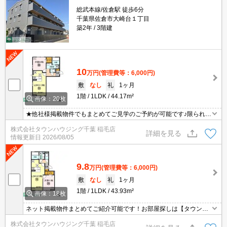
総武本線/佐倉駅 徒歩6分
千葉県佐倉市大崎台１丁目
築2年
3階建
10
万円
(管理費等：6,000円)
敷
なし
礼
1ヶ月
1階
1LDK
44.17m²
画像：20枚
★他社様掲載物件でもまとめてご見学のご予約が可能です♪限られた
お時間の中で効率よくお部屋探しができるようにお手伝いさせてい
株式会社タウンハウジング千葉 稲毛店
ただきます！お気軽にお問合せ下さい♪
詳細を見る
情報更新日
2026/08/05
9.8
万円
(管理費等：6,000円)
敷
なし
礼
1ヶ月
1階
1LDK
43.93m²
画像：18枚
ネット掲載物件まとめてご紹介可能です！お部屋探しは【タウンハ
ウジング】にお任せください！※オンライン内見・現地待ち合わせ
株式会社タウンハウジング千葉 稲毛店
は事前にご相談ください。