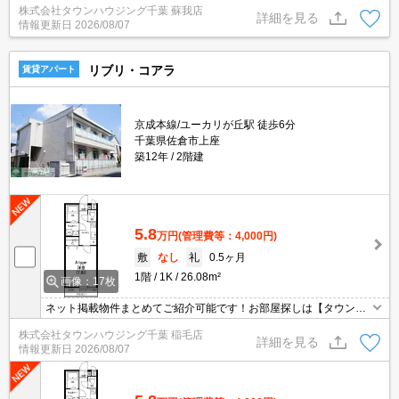
株式会社タウンハウジング千葉 蘇我店
わせは事前にご相談ください。
詳細を見る
情報更新日
2026/08/07
リブリ・コアラ
賃貸アパート
京成本線/ユーカリが丘駅 徒歩6分
千葉県佐倉市上座
築12年
2階建
5.8
万円
(管理費等：4,000円)
敷
なし
礼
0.5ヶ月
1階
1K
26.08m²
画像：17枚
ネット掲載物件まとめてご紹介可能です！お部屋探しは【タウンハ
ウジング】にお任せください！※オンライン内見・現地待ち合わせ
株式会社タウンハウジング千葉 稲毛店
は事前にご相談ください。
詳細を見る
情報更新日
2026/08/07