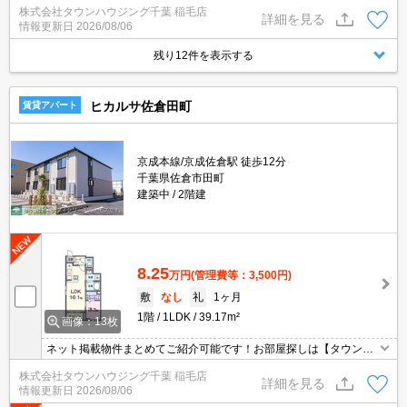
株式会社タウンハウジング千葉 稲毛店
は事前にご相談ください。
詳細を見る
情報更新日
2026/08/06
残り12件を表示する
ヒカルサ佐倉田町
賃貸アパート
京成本線/京成佐倉駅 徒歩12分
千葉県佐倉市田町
建築中
2階建
8.25
万円
(管理費等：3,500円)
敷
なし
礼
1ヶ月
1階
1LDK
39.17m²
画像：13枚
ネット掲載物件まとめてご紹介可能です！お部屋探しは【タウンハ
ウジング】にお任せください！※オンライン内見・現地待ち合わせ
株式会社タウンハウジング千葉 稲毛店
は事前にご相談ください。
詳細を見る
情報更新日
2026/08/06