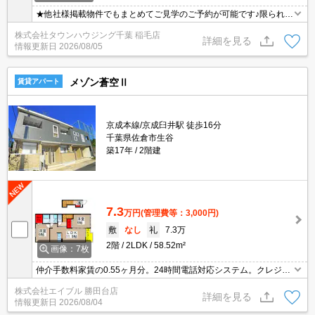
★他社様掲載物件でもまとめてご見学のご予約が可能です♪限られた
お時間の中で効率よくお部屋探しができるようにお手伝いさせてい
株式会社タウンハウジング千葉 稲毛店
ただきます！お気軽にお問合せ下さい♪
詳細を見る
情報更新日
2026/08/05
メゾン蒼空Ⅱ
賃貸アパート
京成本線/京成臼井駅 徒歩16分
千葉県佐倉市生谷
築17年
2階建
7.3
万円
(管理費等：3,000円)
敷
なし
礼
7.3万
2階
2LDK
58.52m²
画像：7枚
仲介手数料家賃の0.55ヶ月分。24時間電話対応システム。クレジッ
トカードで契約金払えます。NURO光インターネット無料。浴室乾
株式会社エイブル 勝田台店
燥機、室内物干し付きで雨の日も安心です。TVモニターホン有。
詳細を見る
情報更新日
2026/08/04