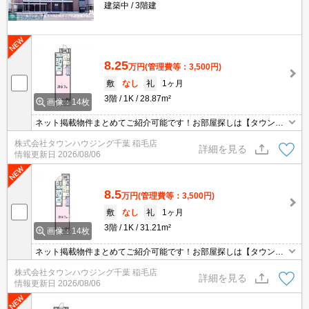
建築中
3階建
8.25
万円
(管理費等：3,500円)
敷
なし
礼
1ヶ月
3階
1K
28.87m²
画像：14枚
ネット掲載物件まとめてご紹介可能です！お部屋探しは【タウンハ
ウジング】にお任せください！※オンライン内見・現地待ち合わせ
株式会社タウンハウジング千葉 稲毛店
は事前にご相談ください。
詳細を見る
情報更新日
2026/08/06
8.5
万円
(管理費等：3,500円)
敷
なし
礼
1ヶ月
3階
1K
31.21m²
画像：14枚
ネット掲載物件まとめてご紹介可能です！お部屋探しは【タウンハ
ウジング】にお任せください！※オンライン内見・現地待ち合わせ
株式会社タウンハウジング千葉 稲毛店
は事前にご相談ください。
詳細を見る
情報更新日
2026/08/06