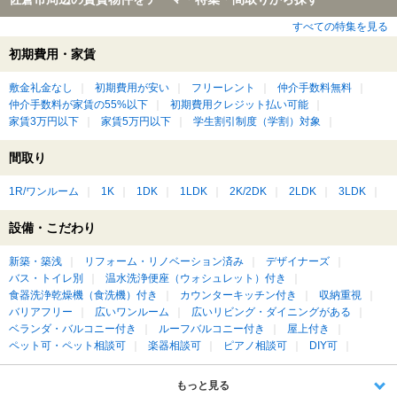
すべての特集を見る
初期費用・家賃
敷金礼金なし
初期費用が安い
フリーレント
仲介手数料無料
仲介手数料が家賃の55%以下
初期費用クレジット払い可能
家賃3万円以下
家賃5万円以下
学生割引制度（学割）対象
間取り
1R/ワンルーム
1K
1DK
1LDK
2K/2DK
2LDK
3LDK
設備・こだわり
新築・築浅
リフォーム・リノベーション済み
デザイナーズ
バス・トイレ別
温水洗浄便座（ウォシュレット）付き
食器洗浄乾燥機（食洗機）付き
カウンターキッチン付き
収納重視
バリアフリー
広いワンルーム
広いリビング・ダイニングがある
ベランダ・バルコニー付き
ルーフバルコニー付き
屋上付き
ペット可・ペット相談可
楽器相談可
ピアノ相談可
DIY可
もっと見る