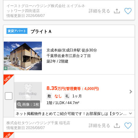
イーストグローハウジング株式会社 エイブルネ
詳細を見る
ットワーク四街道店
情報更新日
2026/08/07
ブライトＡ
賃貸アパート
京成本線/京成臼井駅 徒歩30分
千葉県佐倉市江原台２丁目
築2年
2階建
8.35
万円
(管理費等：4,000円)
敷
なし
礼
1ヶ月
1階
1LDK
44.7m²
画像：1枚
ネット掲載物件まとめてご紹介可能です！お部屋探しは【タウンハ
ウジング】にお任せください！※オンライン内見・現地待ち合わせ
株式会社タウンハウジング千葉 稲毛店
は事前にご相談ください。
詳細を見る
情報更新日
2026/08/07