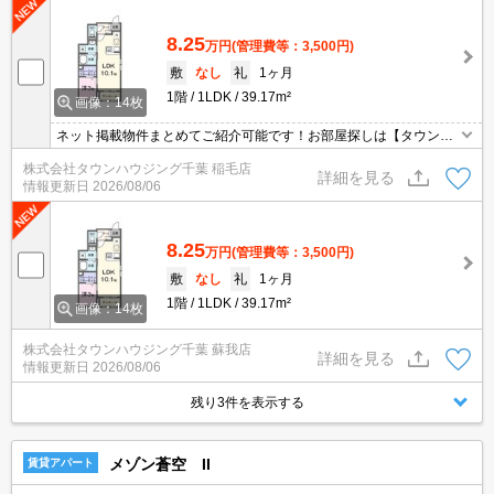
8.25
万円
(管理費等：3,500円)
敷
なし
礼
1ヶ月
1階
1LDK
39.17m²
画像：14枚
ネット掲載物件まとめてご紹介可能です！お部屋探しは【タウンハ
ウジング】にお任せください！※オンライン内見・現地待ち合わせ
株式会社タウンハウジング千葉 稲毛店
は事前にご相談ください。
詳細を見る
情報更新日
2026/08/06
8.25
万円
(管理費等：3,500円)
敷
なし
礼
1ヶ月
1階
1LDK
39.17m²
画像：14枚
株式会社タウンハウジング千葉 蘇我店
詳細を見る
情報更新日
2026/08/06
残り3件を表示する
メゾン蒼空 II
賃貸アパート