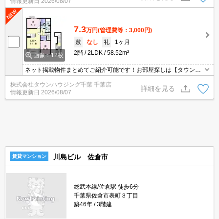
情報更新日
2026/08/07
7.3
万円
(管理費等：3,000円)
敷
なし
礼
1ヶ月
2階
2LDK
58.52m²
画像：12枚
ネット掲載物件まとめてご紹介可能です！お部屋探しは【タウンハ
ウジング】にお任せください！※オンライン内見・現地待ち合わせ
株式会社タウンハウジング千葉 千葉店
は事前にご相談ください。
詳細を見る
情報更新日
2026/08/07
川島ビル 佐倉市
賃貸マンション
総武本線/佐倉駅 徒歩6分
千葉県佐倉市表町３丁目
築46年
3階建