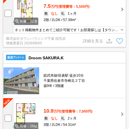
7.5
万円
(管理費等：5,500円)
敷
なし
礼
1ヶ月
2階
2LDK
57.39m²
画像：22枚
ネット掲載物件まとめてご紹介可能です！お部屋探しは【タウンハ
ウジング千葉店】にお任せください！※オンライン内見・現地待ち
株式会社タウンハウジング千葉 稲毛店
合わせは事前にご相談ください。
詳細を見る
情報更新日
2026/08/05
Droom SAKURA.K
賃貸アパート
総武本線/佐倉駅 徒歩10分
千葉県佐倉市寺崎北２丁目
築9年
3階建
10.9
万円
(管理費等：7,000円)
敷
なし
礼
2ヶ月
3階
2LDK
54.31m²
画像：26枚