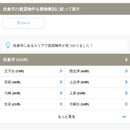
佐倉市の賃貸物件を建物種別に絞って探す
アパート
佐倉市にあるエリアで賃貸物件が見つかりました！
佐倉市
(410件)
王子台
西志津
(73件)
(44件)
宮前
上志津
(36件)
(35件)
六崎
上座
(26件)
(24件)
生谷
大崎台
(21件)
(18件)
もっと見る