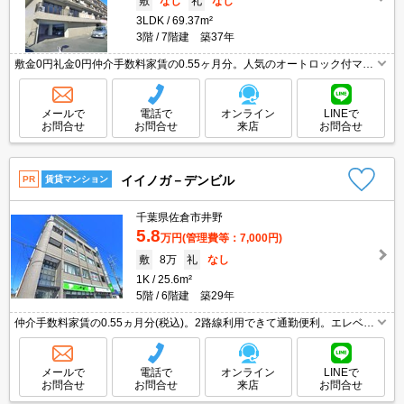
敷
なし
礼
なし
3LDK
69.37m²
3階
7階建 築37年
敷金0円礼金0円仲介手数料家賃の0.55ヶ月分。人気のオートロック付マン
ション。経済的な都市ガス使用。カウンター式システムキッチン。オール
洋室。浴室乾燥機付。エレベーターあり。トランクルームあり。
メールで
電話で
オンライン
LINEで
お問合せ
お問合せ
来店
お問合せ
イイノガ－デンビル
PR
賃貸マンション
千葉県佐倉市井野
5.8
万円
(管理費等：7,000円)
敷
8万
礼
なし
1K
25.6m²
5階
6階建 築29年
仲介手数料家賃の0.55ヵ月分(税込)。2路線利用できて通勤便利。エレベー
ターあり。清掃費実費。駅近。駅まで平坦。リブレ京成へ170m。ローソ
ンへ200m。ファミリーレストランへ350m。
メールで
電話で
オンライン
LINEで
お問合せ
お問合せ
来店
お問合せ