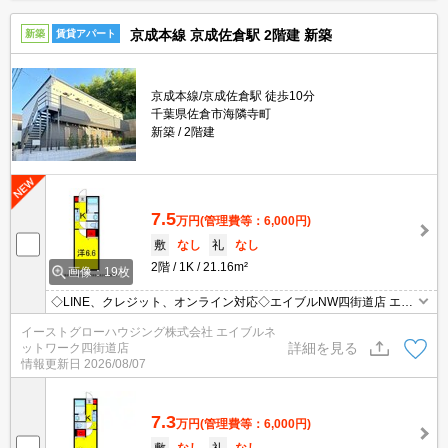
京成本線 京成佐倉駅 2階建 新築
新築
賃貸アパート
京成本線/京成佐倉駅 徒歩10分
千葉県佐倉市海隣寺町
新築
2階建
7.5
万円
(管理費等：6,000円)
敷
なし
礼
なし
2階
1K
21.16m²
画像：19枚
◇LINE、クレジット、オンライン対応◇エイブルNW四街道店 エア
コン付き。温水洗浄便座付き。浴室乾燥機付。
イーストグローハウジング株式会社 エイブルネ
詳細を見る
ットワーク四街道店
情報更新日
2026/08/07
7.3
万円
(管理費等：6,000円)
敷
なし
礼
なし