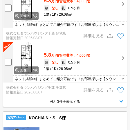
5.8
万円
(管理費等：4,000円)
敷
なし
礼
0.5ヶ月
1階
1K
26.08m²
画像：17枚
ネット掲載物件まとめてご紹介可能です！お部屋探しは【タウンハ
ウジング】にお任せください！※オンライン内見・現地待ち合わせ
株式会社タウンハウジング千葉 蘇我店
は事前にご相談ください。
詳細を見る
情報更新日
2026/08/07
5.8
万円
(管理費等：4,000円)
敷
なし
礼
0.5ヶ月
1階
1K
26.08m²
画像：17枚
ネット掲載物件まとめてご紹介可能です！お部屋探しは【タウンハ
ウジング】にお任せください！※オンライン内見・現地待ち合わせ
株式会社タウンハウジング千葉 千葉店
は事前にご相談ください。
詳細を見る
情報更新日
2026/08/07
残り3件を表示する
KOCHIA N・S S棟
賃貸アパート