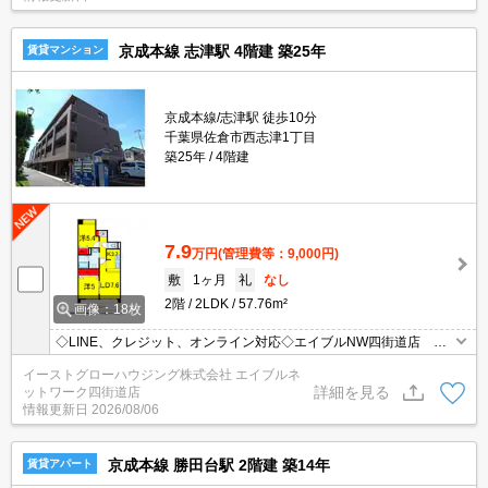
京成本線 志津駅 4階建 築25年
賃貸マンション
京成本線/志津駅 徒歩10分
千葉県佐倉市西志津1丁目
築25年
4階建
7.9
万円
(管理費等：9,000円)
敷
1ヶ月
礼
なし
2階
2LDK
57.76m²
画像：18枚
◇LINE、クレジット、オンライン対応◇エイブルNW四街道店 経
済的な都市ガス使用。エレベーター1基付き。買い物便利。宅配ボ
イーストグローハウジング株式会社 エイブルネ
ックス。TVインターフォン
詳細を見る
ットワーク四街道店
情報更新日
2026/08/06
京成本線 勝田台駅 2階建 築14年
賃貸アパート