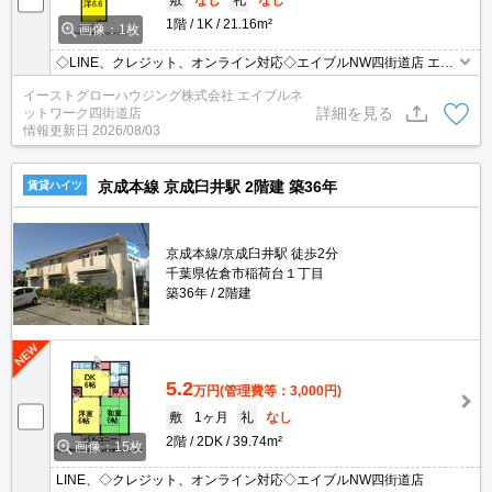
1階
1K
21.16m²
画像：1枚
◇LINE、クレジット、オンライン対応◇エイブルNW四街道店 エア
コン付き。温水洗浄便座付き。浴室乾燥機付。
イーストグローハウジング株式会社 エイブルネ
詳細を見る
ットワーク四街道店
情報更新日
2026/08/03
京成本線 京成臼井駅 2階建 築36年
賃貸ハイツ
京成本線/京成臼井駅 徒歩2分
千葉県佐倉市稲荷台１丁目
築36年
2階建
5.2
万円
(管理費等：3,000円)
敷
1ヶ月
礼
なし
2階
2DK
39.74m²
画像：15枚
LINE、◇クレジット、オンライン対応◇エイブルNW四街道店