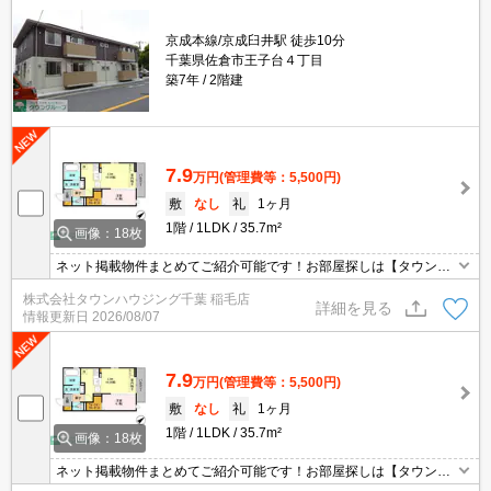
京成本線/京成臼井駅 徒歩10分
千葉県佐倉市王子台４丁目
築7年
2階建
7.9
万円
(管理費等：5,500円)
敷
なし
礼
1ヶ月
1階
1LDK
35.7m²
画像：18枚
ネット掲載物件まとめてご紹介可能です！お部屋探しは【タウンハ
ウジング千葉】にお任せください！※オンライン内見・現地待ち合
株式会社タウンハウジング千葉 稲毛店
わせは事前にご相談ください。
詳細を見る
情報更新日
2026/08/07
7.9
万円
(管理費等：5,500円)
敷
なし
礼
1ヶ月
1階
1LDK
35.7m²
画像：18枚
ネット掲載物件まとめてご紹介可能です！お部屋探しは【タウンハ
ウジング千葉】にお任せください！※オンライン内見・現地待ち合