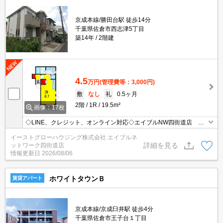
京成本線/勝田台駅 徒歩14分
千葉県佐倉市西志津5丁目
築14年
2階建
4.5
万円
(管理費等：3,000円)
敷
なし
礼
0.5ヶ月
2階
1R
19.5m²
画像：17枚
◇LINE、クレジット、オンライン対応◇エイブルNW四街道店 全
室角部屋。追焚給湯。浴室乾燥機付。洗髪洗面化粧台付き。TVイン
イーストグローハウジング株式会社 エイブルネ
ターホン付き。
詳細を見る
ットワーク四街道店
情報更新日
2026/08/06
ホワイトタウンＢ
賃貸アパート
京成本線/京成臼井駅 徒歩4分
千葉県佐倉市王子台１丁目