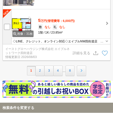
5
万円
(管理費等：6,000円)
敷
なし
礼
なし
1階
1K
23.85m²
画像：31枚
◇LINE、クレジット、オンライン対応◇エイブルNW四街道店 イ
ンターネットWi-Fi無料。オートロック。駅近。日当たり良好！
イーストグローハウジング株式会社 エイブルネ
詳細を見る
ットワーク四街道店
情報更新日
2026/08/03
1
2
3
4
8
…
検索条件を変更する