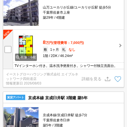
山万ユーカリが丘線/ユーカリが丘駅 徒歩5分
千葉県佐倉市上座
築29年
4階建
8
万円
(管理費等：7,000円)
敷
1ヶ月
礼
なし
1階
2DK
46.24m²
画像：6枚
TVインターホン付き。温水洗浄便座付き。シャワー付独立洗面台。
イーストグローハウジング株式会社 エイブルネ
詳細を見る
ットワーク四街道店
情報更新日
2026/08/03
京成本線 京成臼井駅 3階建 築5年
賃貸アパート
京成本線/京成臼井駅 徒歩7分
千葉県佐倉市臼井
築5年
3階建