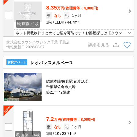
8.35
万円
(管理費等：4,000円)
敷
なし
礼
1ヶ月
1階
1LDK
44.7m²
画像：1枚
ネット掲載物件まとめてご紹介可能です！お部屋探しは【タウンハ
ウジング】にお任せください！※オンライン内見・現地待ち合わせ
株式会社タウンハウジング千葉 千葉店
は事前にご相談ください。
詳細を見る
情報更新日
2026/08/07
レオパレスメルベーユ
賃貸アパート
総武本線/佐倉駅 徒歩16分
千葉県佐倉市六崎
築21年
2階建
7.2
万円
(管理費等：8,000円)
敷
なし
礼
1ヶ月
1階
1K
23.71m²
画像：16枚