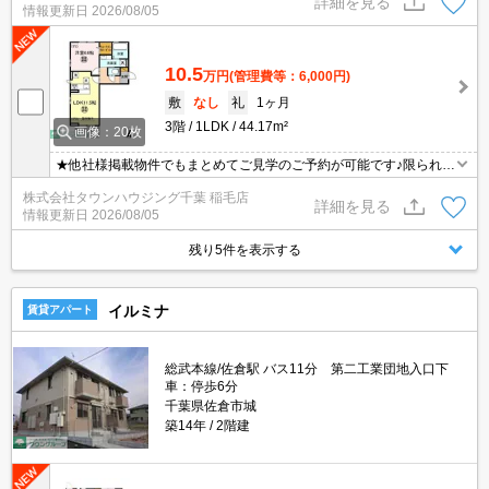
詳細を見る
情報更新日
2026/08/05
10.5
万円
(管理費等：6,000円)
敷
なし
礼
1ヶ月
3階
1LDK
44.17m²
画像：20枚
★他社様掲載物件でもまとめてご見学のご予約が可能です♪限られた
お時間の中で効率よくお部屋探しができるようにお手伝いさせてい
株式会社タウンハウジング千葉 稲毛店
ただきます！お気軽にお問合せ下さい♪
詳細を見る
情報更新日
2026/08/05
残り5件を表示する
イルミナ
賃貸アパート
総武本線/佐倉駅 バス11分 第二工業団地入口下
車：停歩6分
千葉県佐倉市城
築14年
2階建