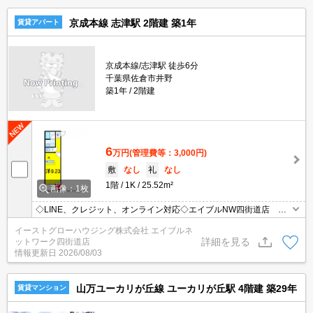
京成本線 志津駅 2階建 築1年
賃貸アパート
京成本線/志津駅 徒歩6分
千葉県佐倉市井野
築1年
2階建
6
万円
(管理費等：3,000円)
敷
なし
礼
なし
1階
1K
25.52m²
画像：1枚
◇LINE、クレジット、オンライン対応◇エイブルNW四街道店 人
気の新築。インターネット無料。宅配ボックスあり。
イーストグローハウジング株式会社 エイブルネ
詳細を見る
ットワーク四街道店
情報更新日
2026/08/03
山万ユーカリが丘線 ユーカリが丘駅 4階建 築29年
賃貸マンション