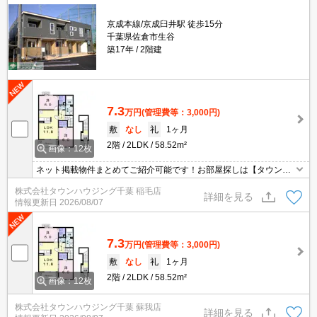
京成本線/京成臼井駅 徒歩15分
千葉県佐倉市生谷
築17年
2階建
7.3
万円
(管理費等：3,000円)
敷
なし
礼
1ヶ月
2階
2LDK
58.52m²
画像：12枚
ネット掲載物件まとめてご紹介可能です！お部屋探しは【タウンハ
ウジング】にお任せください！※オンライン内見・現地待ち合わせ
株式会社タウンハウジング千葉 稲毛店
は事前にご相談ください。
詳細を見る
情報更新日
2026/08/07
7.3
万円
(管理費等：3,000円)
敷
なし
礼
1ヶ月
2階
2LDK
58.52m²
画像：12枚
株式会社タウンハウジング千葉 蘇我店
詳細を見る