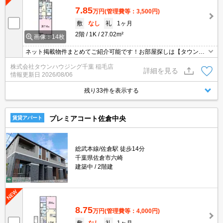
7.85
万円
(管理費等：3,500円)
敷
なし
礼
1ヶ月
2階
1K
27.02m²
画像：14枚
ネット掲載物件まとめてご紹介可能です！お部屋探しは【タウンハ
ウジング】にお任せください！※オンライン内見・現地待ち合わせ
株式会社タウンハウジング千葉 稲毛店
は事前にご相談ください。
詳細を見る
情報更新日
2026/08/06
残り33件を表示する
プレミアコート佐倉中央
賃貸アパート
総武本線/佐倉駅 徒歩14分
千葉県佐倉市六崎
建築中
2階建
8.75
万円
(管理費等：4,000円)
敷
なし
礼
1ヶ月