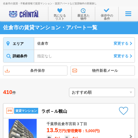
佐倉市の賃貸・不動産情報で賃貸マンション・賃貸アパートなど賃貸物件の部屋探し
お部屋を探す
気になる
最近見た
保存中の
リスト
物件
条件
沿線・駅から
佐倉市の賃貸マンション・アパート一覧
住所から
家賃相場から
佐倉市
変更する
エリア
通勤通学時間から
詳細条件
指定なし
変更する
物件特集から
条件保存
物件新着メール
不動産会社から
TOP
410
件
ラポ－ル観山
PR
賃貸マンション
千葉県佐倉市宮前３丁目
13.5
万円
(管理費等：5,000円)