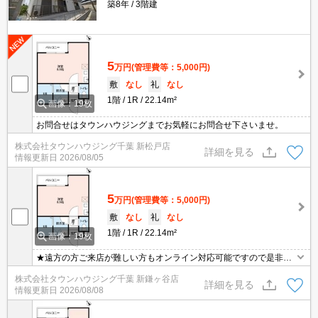
築8年
3階建
5
万円
(管理費等：5,000円)
敷
なし
礼
なし
1階
1R
22.14m²
画像：19枚
お問合せはタウンハウジングまでお気軽にお問合せ下さいませ。
株式会社タウンハウジング千葉 新松戸店
詳細を見る
情報更新日
2026/08/05
5
万円
(管理費等：5,000円)
敷
なし
礼
なし
1階
1R
22.14m²
画像：19枚
★遠方の方ご来店が難しい方もオンライン対応可能ですので是非一
度ご相談くださいませ！お部屋探しはタウンハウジングにお任せ下
株式会社タウンハウジング千葉 新鎌ヶ谷店
さい★
詳細を見る
情報更新日
2026/08/08