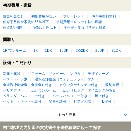
初期費用・家賃
敷金礼金なし
初期費用が安い
フリーレント
仲介手数料無料
仲介手数料が家賃の55%以下
初期費用クレジット払い可能
家賃3万円以下
家賃5万円以下
学生割引制度（学割）対象
間取り
1R/ワンルーム
1K
1DK
1LDK
2K/2DK
2LDK
3LDK
設備・こだわり
新築・築浅
リフォーム・リノベーション済み
デザイナーズ
バス・トイレ別
温水洗浄便座（ウォシュレット）付き
食器洗浄乾燥機（食洗機）付き
カウンターキッチン付き
収納重視
バリアフリー
広いワンルーム
広いリビング・ダイニングがある
ベランダ・バルコニー付き
ルーフバルコニー付き
屋上付き
ペット可・ペット相談可
楽器相談可
ピアノ相談可
DIY可
もっと見る
柏市柏堀之内新田の賃貸物件を建物種別に絞って探す