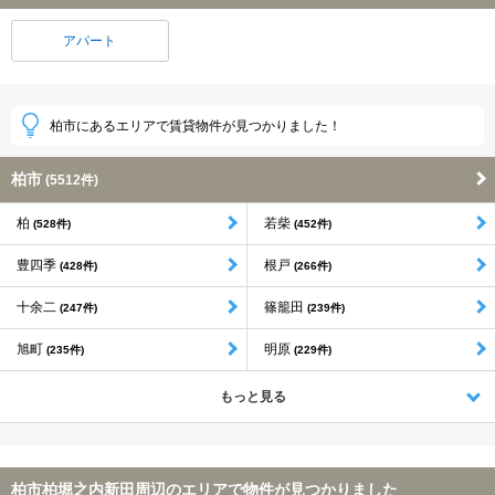
アパート
柏市にあるエリアで賃貸物件が見つかりました！
柏市
(5512件)
柏
若柴
(528件)
(452件)
豊四季
根戸
(428件)
(266件)
十余二
篠籠田
(247件)
(239件)
旭町
明原
(235件)
(229件)
もっと見る
柏市柏堀之内新田周辺のエリアで物件が見つかりました