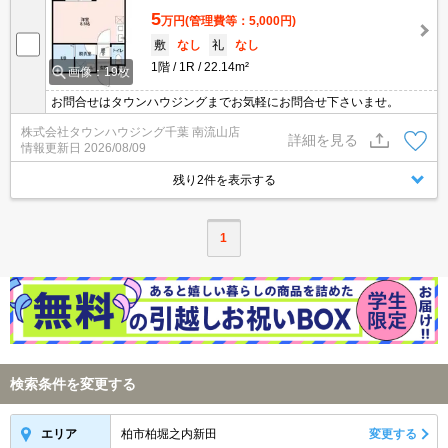
5
万円
(管理費等：5,000円)
敷
なし
礼
なし
1階
1R
22.14m²
画像：19枚
お問合せはタウンハウジングまでお気軽にお問合せ下さいませ。
株式会社タウンハウジング千葉 南流山店
詳細を見る
情報更新日
2026/08/09
残り2件を表示する
1
検索条件を変更する
柏市柏堀之内新田
変更する
エリア