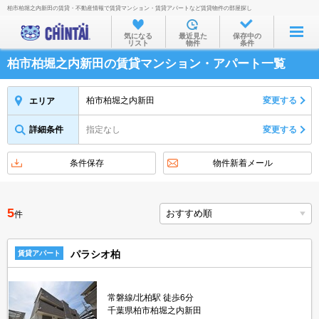
柏市柏堀之内新田の賃貸・不動産情報で賃貸マンション・賃貸アパートなど賃貸物件の部屋探し
お部屋を探す
気になる
最近見た
保存中の
リスト
物件
条件
沿線・駅から
柏市柏堀之内新田の賃貸マンション・アパート一覧
住所から
家賃相場から
柏市柏堀之内新田
変更する
エリア
通勤通学時間から
詳細条件
指定なし
変更する
物件特集から
条件保存
物件新着メール
不動産会社から
TOP
5
件
パラシオ柏
賃貸アパート
常磐線/北柏駅 徒歩6分
千葉県柏市柏堀之内新田