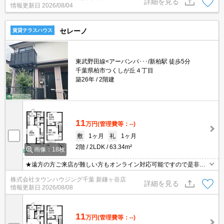
詳細を見る
情報更新日
2026/08/04
セレーノ
賃貸テラスハウス
東武野田線<アーバンパ･･･/新柏駅 徒歩5分
千葉県柏市つくしが丘４丁目
築26年
2階建
11
万円
(管理費等：--)
敷
1ヶ月
礼
1ヶ月
2階
2LDK
63.34m²
画像：18枚
★遠方の方ご来店が難しい方もオンライン対応可能ですので是非一
度ご相談くださいませ！お部屋探しはタウンハウジングにお任せ下
株式会社タウンハウジング千葉 新鎌ヶ谷店
さい★
詳細を見る
情報更新日
2026/08/08
11
万円
(管理費等：--)