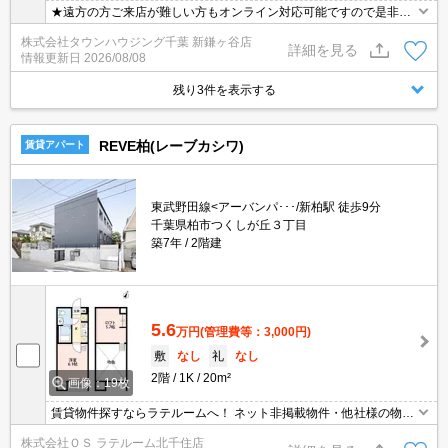
★遠方の方ご来店が難しい方もオンライン対応可能ですので是非一
度ご相談くださいませ！お部屋探しはタウンハウジングにお任せ下
株式会社タウンハウジング千葉 新鎌ヶ谷店
さい★
詳細を見る
情報更新日
2026/08/08
残り3件を表示する
REVE柏(レーブカシワ)
賃貸アパート
東武野田線<アーバンパ･･･/新柏駅 徒歩9分
千葉県柏市つくしが丘３丁目
築7年
2階建
5.6
万円
(管理費等：3,000円)
敷
なし
礼
なし
2階
1K
20m²
画像：19枚
賃貸物件探すならラテルームへ！ ネット非掲載物件・他社様の物件
もまとめてご案内いたします！！
株式会社ＯＳ ラテルーム北千住店