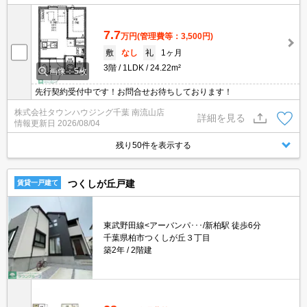
7.7
万円
(管理費等：3,500円)
敷
なし
礼
1ヶ月
3階
1LDK
24.22m²
画像：5枚
先行契約受付中です！お問合せお待ちしております！
株式会社タウンハウジング千葉 南流山店
詳細を見る
情報更新日
2026/08/04
残り50件を表示する
つくしが丘戸建
賃貸一戸建て
東武野田線<アーバンパ･･･/新柏駅 徒歩6分
千葉県柏市つくしが丘３丁目
築2年
2階建