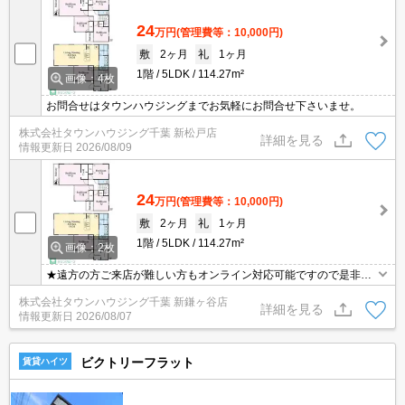
24
万円
(管理費等：10,000円)
敷
2ヶ月
礼
1ヶ月
1階
5LDK
114.27m²
画像：4枚
お問合せはタウンハウジングまでお気軽にお問合せ下さいませ。
株式会社タウンハウジング千葉 新松戸店
詳細を見る
情報更新日
2026/08/09
24
万円
(管理費等：10,000円)
敷
2ヶ月
礼
1ヶ月
1階
5LDK
114.27m²
画像：2枚
★遠方の方ご来店が難しい方もオンライン対応可能ですので是非一
度ご相談くださいませ！お部屋探しはタウンハウジングにお任せ下
株式会社タウンハウジング千葉 新鎌ヶ谷店
さい★
詳細を見る
情報更新日
2026/08/07
ビクトリーフラット
賃貸ハイツ