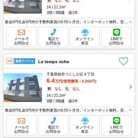
敷
なし
礼
なし
1K
21.1m²
3階
3階建 築1年
敷金0円礼金0円仲介手数料家賃の0.55ヶ月分。インターネット無料。安心
のオートロック。便利な宅配BOX。独立洗面台。日当たり良好。築浅。ス
ーパーが近く(318m)買物便利。東武野田線新柏駅へ歩5分。
メールで
電話で
オンライン
LINEで
お問合せ
お問合せ
来店
お問合せ
Le temps riche
PR
賃貸アパート
千葉県柏市つくしが丘４丁目
6.4
万円
(管理費等：6,000円)
敷
なし
礼
なし
1K
21.1m²
3階
3階建 築1年
敷金0円礼金0円仲介手数料家賃の0.55ヶ月分。インターネット無料。安心
のオートロック。便利な宅配BOX。独立洗面台。日当たり良好。築浅。ス
ーパーが近く(318m)買物便利。東武野田線新柏駅へ歩5分。
メールで
電話で
オンライン
LINEで
お問合せ
お問合せ
来店
お問合せ