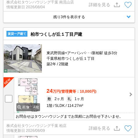
株式会社タウンハウジング千葉 南流山店
でございます！
詳細を見る
情報更新日
2026/08/04
残り3件を表示する
柏市つくしが丘１丁目戸建
賃貸一戸建て
東武野田線<アーバンパ･･･/新柏駅 徒歩3分
千葉県柏市つくしが丘１丁目
築2年
2階建
24
万円
(管理費等：10,000円)
敷
2ヶ月
礼
1ヶ月
1階
5LDK
114.27m²
画像：4枚
お問合せはタウンハウジングまでお気軽にお問合せ下さいませ。
株式会社タウンハウジング千葉 柏店
詳細を見る
情報更新日
2026/08/09