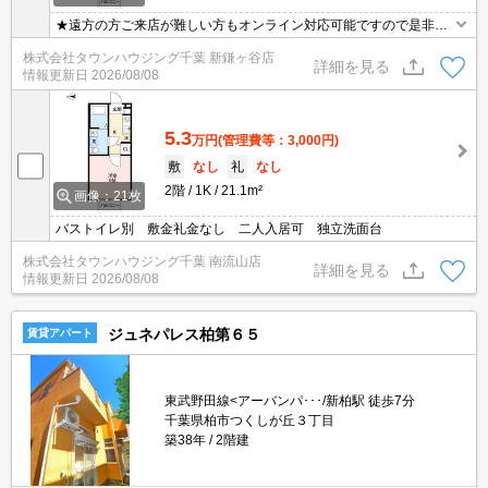
★遠方の方ご来店が難しい方もオンライン対応可能ですので是非一
度ご相談くださいませ！お部屋探しはタウンハウジングにお任せ下
株式会社タウンハウジング千葉 新鎌ヶ谷店
さい★
詳細を見る
情報更新日
2026/08/08
5.3
万円
(管理費等：3,000円)
敷
なし
礼
なし
2階
1K
21.1m²
画像：21枚
バストイレ別 敷金礼金なし 二人入居可 独立洗面台
株式会社タウンハウジング千葉 南流山店
詳細を見る
情報更新日
2026/08/08
ジュネパレス柏第６５
賃貸アパート
東武野田線<アーバンパ･･･/新柏駅 徒歩7分
千葉県柏市つくしが丘３丁目
築38年
2階建