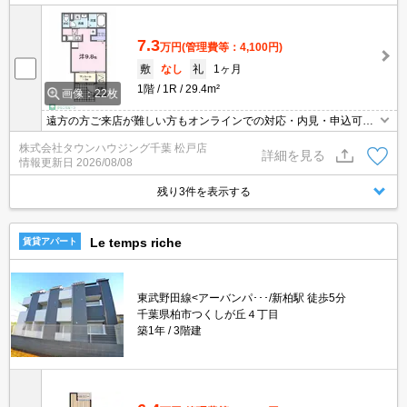
7.3
万円
(管理費等：4,100円)
敷
なし
礼
1ヶ月
1階
1R
29.4m²
画像：22枚
遠方の方ご来店が難しい方もオンラインでの対応・内見・申込可能
です。お部屋探しは、【タウンハウジング千葉 新松戸店】へお任
株式会社タウンハウジング千葉 松戸店
せください！
詳細を見る
情報更新日
2026/08/08
残り3件を表示する
Le temps riche
賃貸アパート
東武野田線<アーバンパ･･･/新柏駅 徒歩5分
千葉県柏市つくしが丘４丁目
築1年
3階建