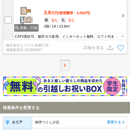
3.6
万円
(管理費等：4,000円)
敷
なし
礼
なし
2階
1K
13.8m²
画像：23枚
CATV受信可。都市ガス使用。インターネット無料。ロフト付き。
仲介手数料家賃の55%。敷金・礼金なし。オンライン対応可。引越
株式会社エイブル 柏東口店
指定業者あり。契約金・家賃クレジットカード払い可（ポイント還
詳細を見る
情報更新日
2026/08/07
元あり）。
1
検索条件を変更する
柏市つくしが丘
変更する
エリア