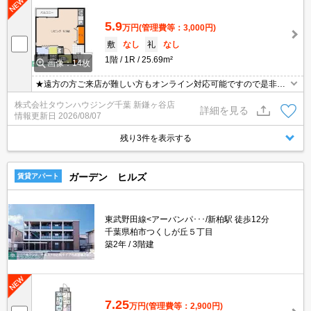
5.9
万円
(管理費等：3,000円)
敷
なし
礼
なし
1階
1R
25.69m²
画像：14枚
★遠方の方ご来店が難しい方もオンライン対応可能ですので是非一
度ご相談くださいませ！お部屋探しはタウンハウジングにお任せ下
株式会社タウンハウジング千葉 新鎌ヶ谷店
さい★
詳細を見る
情報更新日
2026/08/07
残り3件を表示する
ガーデン ヒルズ
賃貸アパート
東武野田線<アーバンパ･･･/新柏駅 徒歩12分
千葉県柏市つくしが丘５丁目
築2年
3階建
7.25
万円
(管理費等：2,900円)