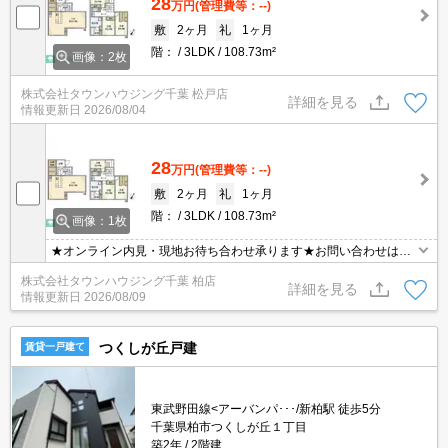
28
万円
(管理費等：--)
敷
2ヶ月
礼
1ヶ月
階：
3LDK
108.73m²
画像：2枚
株式会社タウンハウジング千葉 松戸店
詳細を見る
情報更新日
2026/08/04
28
万円
(管理費等：--)
敷
2ヶ月
礼
1ヶ月
階：
3LDK
108.73m²
画像：1枚
★オンライン内見・現地お待ち合わせ承ります★お問い合わせはタ
ウンハウジングまでお気軽にご連絡下さいLINE等のやり取りも可能
株式会社タウンハウジング千葉 柏店
でございます！
詳細を見る
情報更新日
2026/08/09
つくしが丘戸建
賃貸一戸建て
東武野田線<アーバンパ･･･/新柏駅 徒歩5分
千葉県柏市つくしが丘１丁目
築2年
2階建