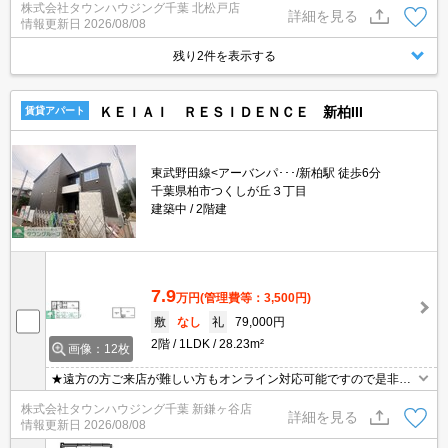
株式会社タウンハウジング千葉 北松戸店
さい★
詳細を見る
情報更新日
2026/08/08
残り2件を表示する
ＫＥＩＡＩ ＲＥＳＩＤＥＮＣＥ 新柏III
賃貸アパート
東武野田線<アーバンパ･･･/新柏駅 徒歩6分
千葉県柏市つくしが丘３丁目
建築中
2階建
7.9
万円
(管理費等：3,500円)
敷
なし
礼
79,000円
2階
1LDK
28.23m²
画像：12枚
★遠方の方ご来店が難しい方もオンライン対応可能ですので是非一
度ご相談くださいませ！お部屋探しはタウンハウジングにお任せ下
株式会社タウンハウジング千葉 新鎌ヶ谷店
さい★
詳細を見る
情報更新日
2026/08/08