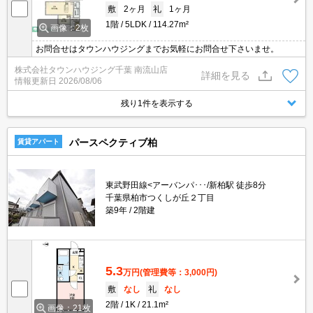
敷
2ヶ月
礼
1ヶ月
1階
5LDK
114.27m²
画像：2枚
お問合せはタウンハウジングまでお気軽にお問合せ下さいませ。
株式会社タウンハウジング千葉 南流山店
詳細を見る
情報更新日
2026/08/06
残り1件を表示する
パースペクティブ柏
賃貸アパート
東武野田線<アーバンパ･･･/新柏駅 徒歩8分
千葉県柏市つくしが丘２丁目
築9年
2階建
5.3
万円
(管理費等：3,000円)
敷
なし
礼
なし
2階
1K
21.1m²
画像：21枚