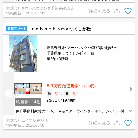
株式会社タウンハウジング千葉 南流山店
詳細を見る
情報更新日
2026/08/04
ｒｏｂｏｔｈｏｍｅつくしが丘
賃貸アパート
東武野田線<アーバンパ･･･/新柏駅 徒歩3分
千葉県柏市つくしが丘４丁目
築2年
3階建
6.1
万円
(管理費等：3,000円)
敷
なし
礼
なし
2階
1K
19.48m²
画像：14枚
仲介手数料家賃の55%。TVモニター付インターホン。シャワー付独
立洗面台。インターネット無料。便利な宅配BOX。安心のオートロ
株式会社エイブル 南柏店
ック。1月完成予定新築。浴室乾燥機付。新生活のスタートはここ
詳細を見る
情報更新日
2026/08/07
から。