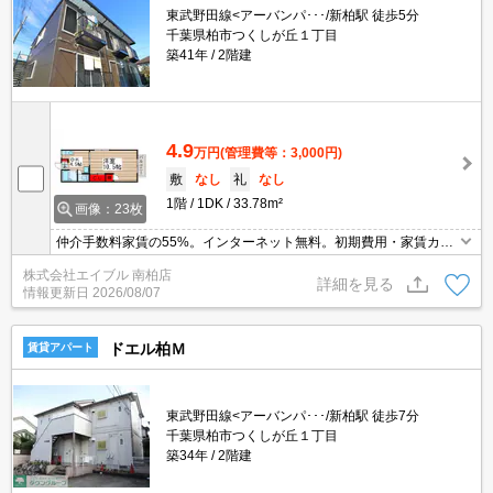
東武野田線<アーバンパ･･･/新柏駅 徒歩5分
千葉県柏市つくしが丘１丁目
築41年
2階建
4.9
万円
(管理費等：3,000円)
敷
なし
礼
なし
1階
1DK
33.78m²
画像：23枚
仲介手数料家賃の55%。インターネット無料。初期費用・家賃カー
ド払い可。角部屋。駅まで平坦。清掃費実費。インターホン付き。
株式会社エイブル 南柏店
オンライン内見対応可。
詳細を見る
情報更新日
2026/08/07
ドエル柏Ｍ
賃貸アパート
東武野田線<アーバンパ･･･/新柏駅 徒歩7分
千葉県柏市つくしが丘１丁目
築34年
2階建