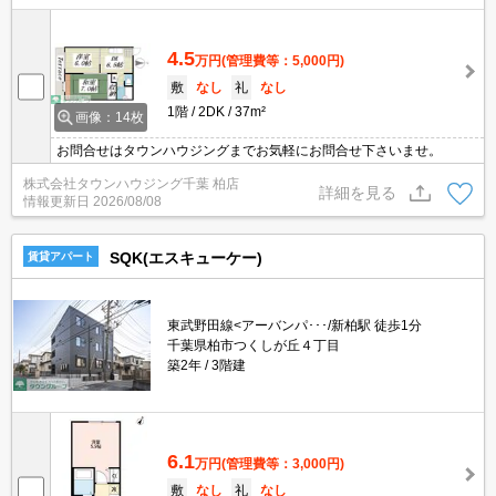
4.5
万円
(管理費等：5,000円)
敷
なし
礼
なし
1階
2DK
37m²
画像：14枚
お問合せはタウンハウジングまでお気軽にお問合せ下さいませ。
株式会社タウンハウジング千葉 柏店
詳細を見る
情報更新日
2026/08/08
SQK(エスキューケー)
賃貸アパート
東武野田線<アーバンパ･･･/新柏駅 徒歩1分
千葉県柏市つくしが丘４丁目
築2年
3階建
6.1
万円
(管理費等：3,000円)
敷
なし
礼
なし