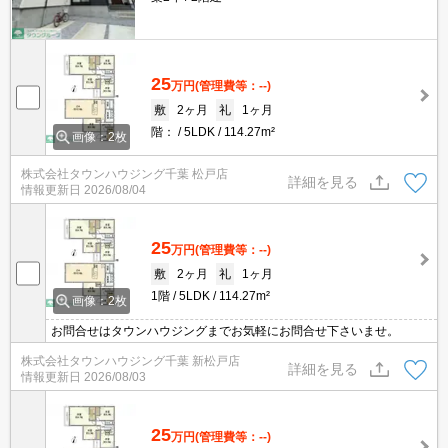
25
万円
(管理費等：--)
敷
2ヶ月
礼
1ヶ月
階：
5LDK
114.27m²
画像：2枚
株式会社タウンハウジング千葉 松戸店
詳細を見る
情報更新日
2026/08/04
25
万円
(管理費等：--)
敷
2ヶ月
礼
1ヶ月
1階
5LDK
114.27m²
画像：2枚
お問合せはタウンハウジングまでお気軽にお問合せ下さいませ。
株式会社タウンハウジング千葉 新松戸店
詳細を見る
情報更新日
2026/08/03
25
万円
(管理費等：--)