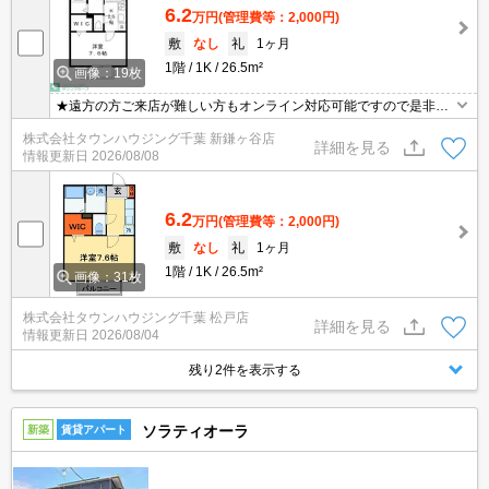
6.2
万円
(管理費等：2,000円)
敷
なし
礼
1ヶ月
1階
1K
26.5m²
画像：19枚
★遠方の方ご来店が難しい方もオンライン対応可能ですので是非一
度ご相談くださいませ！お部屋探しはタウンハウジングにお任せ下
株式会社タウンハウジング千葉 新鎌ヶ谷店
さい★
詳細を見る
情報更新日
2026/08/08
6.2
万円
(管理費等：2,000円)
敷
なし
礼
1ヶ月
1階
1K
26.5m²
画像：31枚
株式会社タウンハウジング千葉 松戸店
詳細を見る
情報更新日
2026/08/04
残り2件を表示する
ソラティオーラ
新築
賃貸アパート