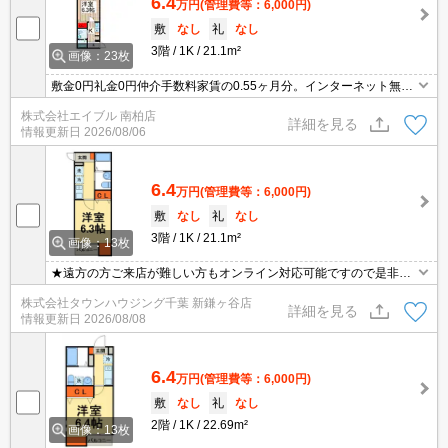
6.4
万円
(管理費等：6,000円)
敷
なし
礼
なし
3階
1K
21.1m²
画像：23枚
敷金0円礼金0円仲介手数料家賃の0.55ヶ月分。インターネット無
料。安心のオートロック。便利な宅配BOX。独立洗面台。日当たり
株式会社エイブル 南柏店
良好。築浅。スーパーが近く(318m)買物便利。東武野田線新柏駅へ
詳細を見る
情報更新日
2026/08/06
歩5分。
6.4
万円
(管理費等：6,000円)
敷
なし
礼
なし
3階
1K
21.1m²
画像：13枚
★遠方の方ご来店が難しい方もオンライン対応可能ですので是非一
度ご相談くださいませ！お部屋探しはタウンハウジングにお任せ下
株式会社タウンハウジング千葉 新鎌ヶ谷店
さい★
詳細を見る
情報更新日
2026/08/08
6.4
万円
(管理費等：6,000円)
敷
なし
礼
なし
2階
1K
22.69m²
画像：13枚