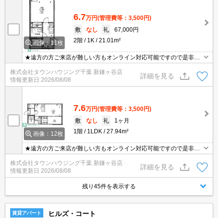
6.7
万円
(管理費等：3,500円)
敷
なし
礼
67,000円
2階
1K
21.01m²
画像：11枚
★遠方の方ご来店が難しい方もオンライン対応可能ですので是非一
度ご相談くださいませ！お部屋探しはタウンハウジングにお任せ下
株式会社タウンハウジング千葉 新鎌ヶ谷店
さい★
詳細を見る
情報更新日
2026/08/08
7.6
万円
(管理費等：3,500円)
敷
なし
礼
1ヶ月
1階
1LDK
27.94m²
画像：12枚
★遠方の方ご来店が難しい方もオンライン対応可能ですので是非一
度ご相談くださいませ！お部屋探しはタウンハウジングにお任せ下
株式会社タウンハウジング千葉 新鎌ヶ谷店
さい★
詳細を見る
情報更新日
2026/08/08
残り45件を表示する
ヒルズ・コート
賃貸アパート