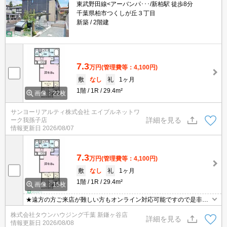
東武野田線<アーバンパ･･･/新柏駅 徒歩8分
千葉県柏市つくしが丘３丁目
新築
2階建
7.3
万円
(管理費等：4,100円)
敷
なし
礼
1ヶ月
1階
1R
29.4m²
画像：22枚
サンヨーリアルティ株式会社 エイブルネットワ
詳細を見る
ーク我孫子店
情報更新日
2026/08/07
7.3
万円
(管理費等：4,100円)
敷
なし
礼
1ヶ月
1階
1R
29.4m²
画像：15枚
★遠方の方ご来店が難しい方もオンライン対応可能ですので是非一
度ご相談くださいませ！お部屋探しはタウンハウジングにお任せ下
株式会社タウンハウジング千葉 新鎌ヶ谷店
さい★
詳細を見る
情報更新日
2026/08/08