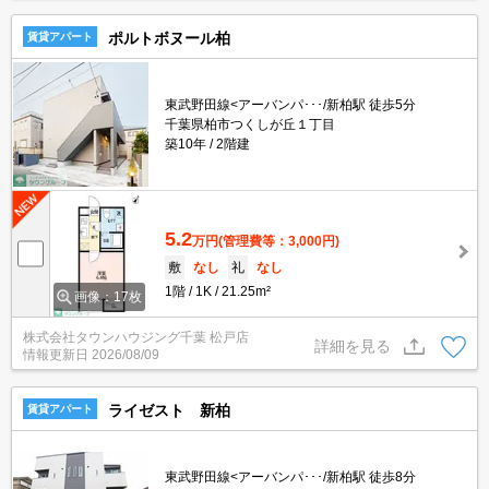
ポルトボヌール柏
賃貸アパート
東武野田線<アーバンパ･･･/新柏駅 徒歩5分
千葉県柏市つくしが丘１丁目
築10年
2階建
5.2
万円
(管理費等：3,000円)
敷
なし
礼
なし
1階
1K
21.25m²
画像：17枚
株式会社タウンハウジング千葉 松戸店
詳細を見る
情報更新日
2026/08/09
ライゼスト 新柏
賃貸アパート
東武野田線<アーバンパ･･･/新柏駅 徒歩8分