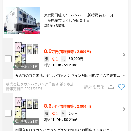
東武野田線<アーバンパ･･･/新柏駅 徒歩11分
千葉県柏市つくしが丘５丁目
築6年
3階建
8.6
万円
(管理費等：2,900円)
敷
なし
礼
86,000円
3階
1LDK
59.21m²
画像：21枚
★遠方の方ご来店が難しい方もオンライン対応可能ですので是非一
度ご相談くださいませ！お部屋探しはタウンハウジングにお任せ下
株式会社タウンハウジング千葉 新鎌ヶ谷店
さい★
詳細を見る
情報更新日
2026/08/06
8.6
万円
(管理費等：2,900円)
敷
なし
礼
1ヶ月
3階
1LDK
59.21m²
画像：21枚
お問合せはタウンハウジングまでお気軽にお問合せ下さいませ。