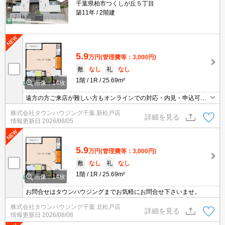
千葉県柏市つくしが丘５丁目
築11年
2階建
5.9
万円
(管理費等：3,000円)
敷
なし
礼
なし
1階
1R
25.69m²
画像：14枚
遠方の方ご来店が難しい方もオンラインでの対応・内見・申込可能
です！
株式会社タウンハウジング千葉 新松戸店
詳細を見る
情報更新日
2026/08/05
5.9
万円
(管理費等：3,000円)
敷
なし
礼
なし
1階
1R
25.69m²
画像：14枚
お問合せはタウンハウジングまでお気軽にお問合せ下さいませ。
株式会社タウンハウジング千葉 北松戸店
詳細を見る
情報更新日
2026/08/08