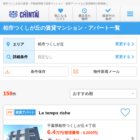
柏市つくしが丘の賃貸・不動産情報で賃貸マンション・賃貸アパートなど賃貸物件の部屋探し
お部屋を探す
気になる
最近見た
保存中の
リスト
物件
条件
沿線・駅から
柏市つくしが丘の賃貸マンション・アパート一覧
住所から
家賃相場から
柏市つくしが丘
変更する
エリア
通勤通学時間から
詳細条件
指定なし
変更する
物件特集から
条件保存
物件新着メール
不動産会社から
TOP
159
件
Le temps riche
PR
賃貸アパート
千葉県柏市つくしが丘４丁目
6.4
万円
(管理費等：6,000円)