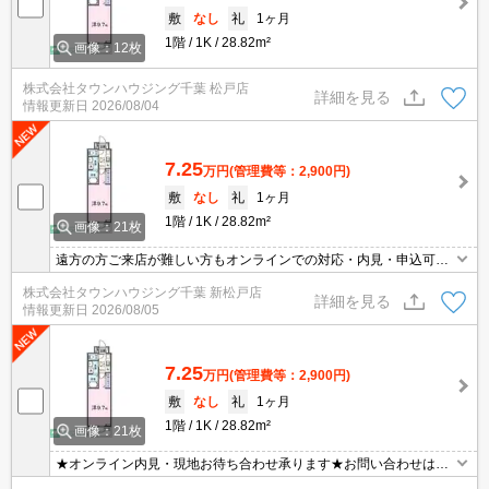
敷
なし
礼
1ヶ月
1階
1K
28.82m²
画像：12枚
株式会社タウンハウジング千葉 松戸店
詳細を見る
情報更新日
2026/08/04
7.25
万円
(管理費等：2,900円)
敷
なし
礼
1ヶ月
1階
1K
28.82m²
画像：21枚
遠方の方ご来店が難しい方もオンラインでの対応・内見・申込可能
です。お部屋探しは、【タウンハウジング千葉 新松戸店】へお任
株式会社タウンハウジング千葉 新松戸店
せください！
詳細を見る
情報更新日
2026/08/05
7.25
万円
(管理費等：2,900円)
敷
なし
礼
1ヶ月
1階
1K
28.82m²
画像：21枚
★オンライン内見・現地お待ち合わせ承ります★お問い合わせはタ
ウンハウジングまでお気軽にご連絡下さいLINE等のやり取りも可能