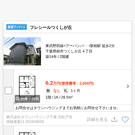
フレシールつくしが丘
賃貸アパート
東武野田線<アーバンパ･･･/新柏駅 徒歩2分
千葉県柏市つくしが丘４丁目
築14年
2階建
6.2
万円
(管理費等：2,000円)
敷
なし
礼
1ヶ月
1階
1K
26.5m²
画像：19枚
お問合せはタウンハウジングまでお気軽にお問合せ下さいませ。
株式会社タウンハウジング千葉 北松戸店
詳細を見る
情報更新日
2026/08/06