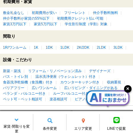
初期費用・家賃
敷金礼金なし
初期費用が安い
フリーレント
仲介手数料無料
仲介手数料が家賃の55%以下
初期費用クレジット払い可能
家賃3万円以下
家賃5万円以下
学生割引制度（学割）対象
間取り
1R/ワンルーム
1K
1DK
1LDK
2K/2DK
2LDK
3LDK
設備・こだわり
新築・築浅
リフォーム・リノベーション済み
デザイナーズ
バス・トイレ別
温水洗浄便座（ウォシュレット）付き
食器洗浄乾燥機（食洗機）付き
カウンターキッチン付き
収納重視
バリアフリー
広いワンルーム
広いリビング・ダイニングがある
ベランダ・バルコニー付き
ルーフバルコニー付き
屋上付き
ペット可・ペット相談可
楽器相談可
ピアノ相談可
DIY可
もっと見る
柏市つくしが丘の賃貸物件を建物種別に絞って探す
家賃·間取りを変
条件変更
エリア変更
LINEで提案
更