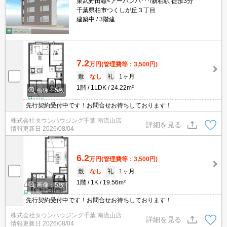
東武野田線<アーバンパ･･･/新柏駅 徒歩3分
千葉県柏市つくしが丘３丁目
建築中
3階建
7.2
万円
(管理費等：3,500円)
敷
なし
礼
1ヶ月
1階
1LDK
24.22m²
画像：5枚
先行契約受付中です！お問合せお待ちしております！
株式会社タウンハウジング千葉 南流山店
詳細を見る
情報更新日
2026/08/04
6.2
万円
(管理費等：3,500円)
敷
なし
礼
1ヶ月
1階
1K
19.56m²
画像：5枚
先行契約受付中です！お問合せお待ちしております！
株式会社タウンハウジング千葉 南流山店
詳細を見る
情報更新日
2026/08/04