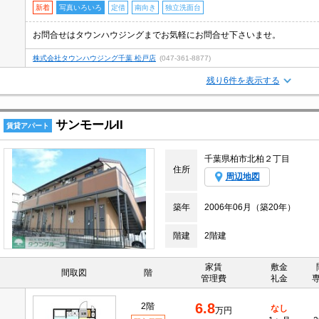
新着
写真いろいろ
定借
南向き
独立洗面台
お問合せはタウンハウジングまでお気軽にお問合せ下さいませ。
株式会社タウンハウジング千葉 松戸店
(047-361-8877)
残り6件を表示する
サンモールII
賃貸アパート
千葉県柏市北柏２丁目
住所
周辺地図
築年
2006年06月（築20年）
階建
2階建
家賃
敷金
間取図
階
管理費
礼金
6.8
2階
なし
万円