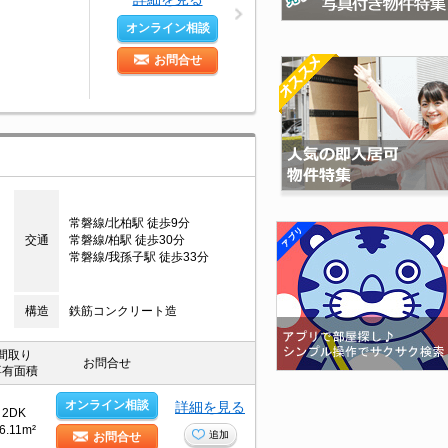
オンライン相談
お問合せ
常磐線/北柏駅 徒歩9分
交通
常磐線/柏駅 徒歩30分
常磐線/我孫子駅 徒歩33分
構造
鉄筋コンクリート造
間取り
お問合せ
専有面積
オンライン相談
詳細を見る
2DK
6.11m²
追加
お問合せ