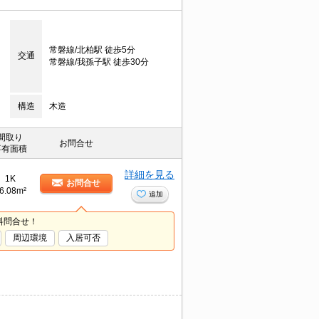
常磐線/北柏駅 徒歩5分
交通
常磐線/我孫子駅 徒歩30分
構造
木造
間取り
お問合せ
専有面積
詳細を見る
1K
お問合せ
6.08m²
追加
料問合せ！
周辺環境
入居可否