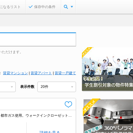
になるリスト
保存中の条件
いただけます。
賃貸マンション
|
賃貸アパート
|
賃貸一戸建て
表示件数
オートロック。仲介手数料家賃の55%。初期費用・家賃カード払い可。分譲賃貸。都市ガス使用。ウォークインクローゼット付き。非喫煙者限定。オンライン対応可。最上階。角部屋。オススメ物件。清掃費実費。
詳細を見る