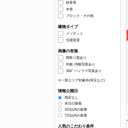
鉄骨系
木造
ブロック・その他
建物タイプ
メゾネット
分譲賃貸
画像の有無
間取り図あり
外観･内観写真あり
360° パノラマ写真あり
※一部エリア対象外(埼玉など)
情報公開日
指定なし
本日の新着
3日以内の新着
7日以内の新着
人気のこだわり条件