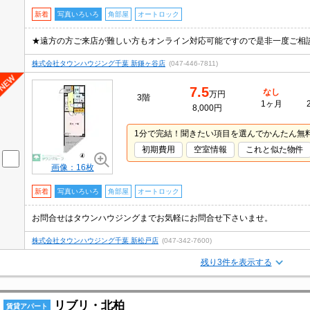
新着
写真いろいろ
角部屋
オートロック
株式会社タウンハウジング千葉 新鎌ヶ谷店
(047-446-7811)
7.5
なし
万円
3階
1ヶ月
8,000円
1分で完結！聞きたい項目を選んでかんたん無
初期費用
空室情報
これと似た物件
画像：16枚
新着
写真いろいろ
角部屋
オートロック
お問合せはタウンハウジングまでお気軽にお問合せ下さいませ。
株式会社タウンハウジング千葉 新松戸店
(047-342-7600)
残り3件を表示する
リブリ・北柏
賃貸アパート