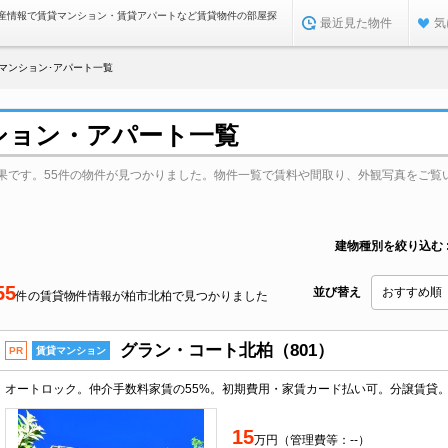
産情報で賃貸マンション・賃貸アパートなど賃貸物件の部屋探
最近見た物件
気
マンション･アパート一覧
ション・アパート一覧
果です。55件の物件が見つかりました。物件一覧で賃料や間取り、外観写真をご覧
建物種別を絞り込む
55
並び替え
件の賃貸物件情報が柏市北柏で見つかりました
グラン・コート北柏（801）
PR
賃貸マンション
15
万円（管理費等：--）