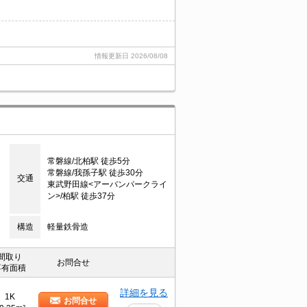
情報更新日
2026/08/08
常磐線/北柏駅 徒歩5分
常磐線/我孫子駅 徒歩30分
交通
東武野田線<アーバンパークライ
ン>/柏駅 徒歩37分
構造
軽量鉄骨造
間取り
お問合せ
専有面積
詳細を見る
1K
お問合せ