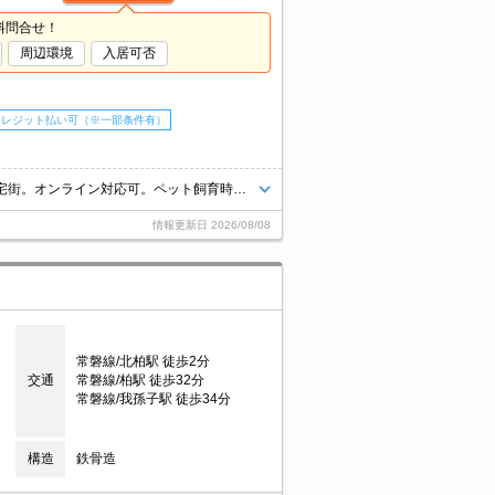
料問合せ！
周辺環境
入居可否
クレジット払い可（※一部条件有）
仲介手数料家賃の55%。ペット応相談。経済的な都市ガス使用。閑静な住宅街。オンライン対応可。ペット飼育時敷金2ヶ月(償却2ヶ月)。J:COM320M Wi-Fi無料。初期費用・家賃カード払い可。
情報更新日
2026/08/08
常磐線/北柏駅 徒歩2分
交通
常磐線/柏駅 徒歩32分
常磐線/我孫子駅 徒歩34分
構造
鉄骨造