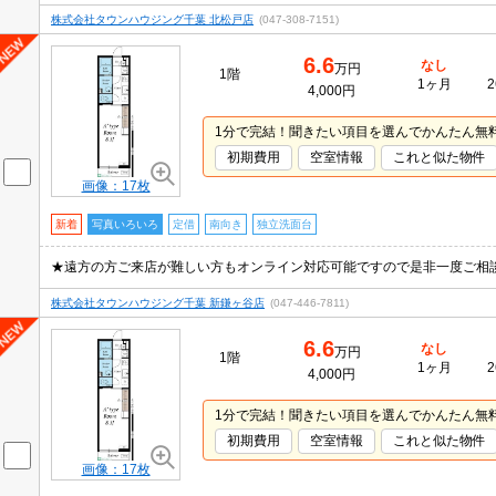
株式会社タウンハウジング千葉 北松戸店
(047-308-7151)
6.6
なし
万円
1階
1ヶ月
2
4,000円
1分で完結！聞きたい項目を選んでかんたん無
初期費用
空室情報
これと似た物件
画像：17枚
新着
写真いろいろ
定借
南向き
独立洗面台
株式会社タウンハウジング千葉 新鎌ヶ谷店
(047-446-7811)
6.6
なし
万円
1階
1ヶ月
2
4,000円
1分で完結！聞きたい項目を選んでかんたん無
初期費用
空室情報
これと似た物件
画像：17枚