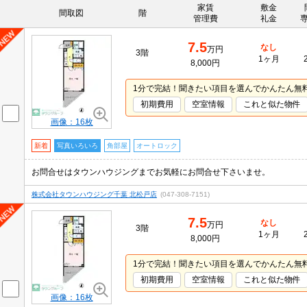
家賃
敷金
間取図
階
管理費
礼金
7.5
なし
万円
3階
1ヶ月
8,000円
1分で完結！聞きたい項目を選んでかんたん無
初期費用
空室情報
これと似た物件
画像：16枚
新着
写真いろいろ
角部屋
オートロック
お問合せはタウンハウジングまでお気軽にお問合せ下さいませ。
株式会社タウンハウジング千葉 北松戸店
(047-308-7151)
7.5
なし
万円
3階
1ヶ月
8,000円
1分で完結！聞きたい項目を選んでかんたん無
初期費用
空室情報
これと似た物件
画像：16枚