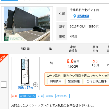
千葉県柏市北柏２丁目
住所
周辺地図
築年
2016年08月（築10年）
階建
2階建
家賃
敷金
間取図
階
管理費
礼金
6.6
なし
万円
1階
1ヶ月
2
4,000円
1分で完結！聞きたい項目を選んでかんたん無
初期費用
空室情報
これと似た物件
画像：17枚
新着
写真いろいろ
定借
南向き
独立洗面台
お問合せはタウンハウジングまでお気軽にお問合せ下さいませ。