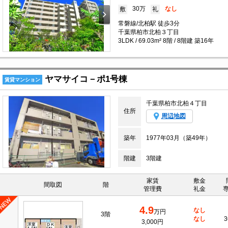
30万
なし
敷
礼
常磐線/北柏駅 徒歩3分
千葉県柏市北柏３丁目
3LDK / 69.03m² 8階 / 8階建 築16年
ヤマサイコ－ポ1号棟
賃貸マンション
千葉県柏市北柏４丁目
住所
周辺地図
築年
1977年03月（築49年）
階建
3階建
家賃
敷金
間取図
階
管理費
礼金
4.9
なし
万円
3階
なし
3
3,000円