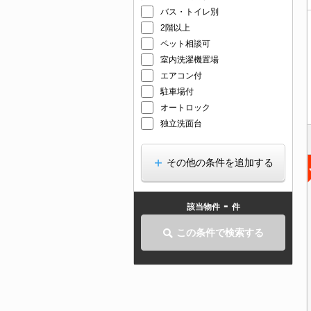
バス・トイレ別
2階以上
ペット相談可
室内洗濯機置場
エアコン付
駐車場付
オートロック
独立洗面台
その他の条件を追加する
-
該当物件
件
この条件で検索する