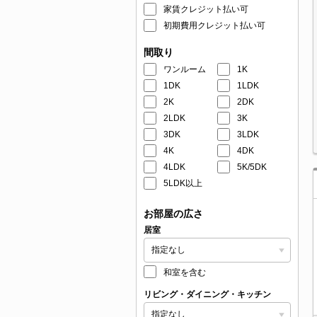
家賃クレジット払い可
初期費用クレジット払い可
間取り
ワンルーム
1K
1DK
1LDK
2K
2DK
2LDK
3K
3DK
3LDK
4K
4DK
4LDK
5K/5DK
5LDK以上
お部屋の広さ
居室
和室を含む
リビング・ダイニング・キッチン