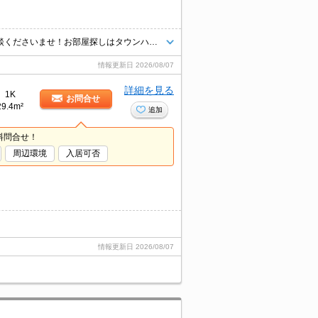
★遠方の方ご来店が難しい方もオンライン対応可能ですので是非一度ご相談くださいませ！お部屋探しはタウンハウジングにお任せ下さい★
情報更新日
2026/08/07
詳細を見る
1K
お問合せ
29.4m²
追加
料問合せ！
周辺環境
入居可否
情報更新日
2026/08/07