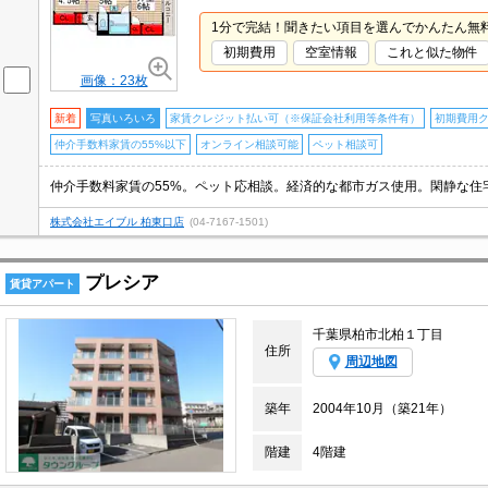
1分で完結！聞きたい項目を選んでかんたん無
初期費用
空室情報
これと似た物件
画像：23枚
新着
写真いろいろ
家賃クレジット払い可（※保証会社利用等条件有）
初期費用
仲介手数料家賃の55%以下
オンライン相談可能
ペット相談可
株式会社エイブル 柏東口店
(04-7167-1501)
プレシア
賃貸アパート
千葉県柏市北柏１丁目
住所
周辺地図
築年
2004年10月（築21年）
階建
4階建