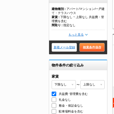
建物種別
アパート/マンション/一戸建
て・テラスハウス
家賃
下限なし ~ 上限なし 共益費・管
理費を含む
間取り
指定なし
もっと見る
新着メール登録
検索条件保存
物件条件の絞り込み
家賃
〜
共益費･管理費を含む
礼金なし
敷金・保証金なし
駐車場料金を含む