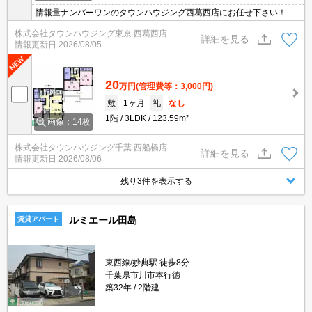
情報量ナンバーワンのタウンハウジング西葛西店にお任せ下さい！
株式会社タウンハウジング東京 西葛西店
詳細を見る
情報更新日
2026/08/05
20
万円
(管理費等：3,000円)
敷
1ヶ月
礼
なし
1階
3LDK
123.59m²
画像：14枚
株式会社タウンハウジング千葉 西船橋店
詳細を見る
情報更新日
2026/08/06
残り3件を表示する
ルミエール田島
賃貸アパート
東西線/妙典駅 徒歩8分
千葉県市川市本行徳
築32年
2階建