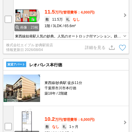
11.5
万円
(管理費等：4,000円)
敷
11.5万
礼
なし
1階
3LDK
65.6m²
画像：23枚
東西線始発駅人気の妙典。人気のオートロック付マンション。鉄筋
コンクリート造。仲介手数料家賃の55%。独立キッチン。引越指定
株式会社エイブル 妙典駅前店
業者あり。当店の専属募集物件。
詳細を見る
情報更新日
2026/08/04
レオパレス本行徳
賃貸アパート
東西線/妙典駅 徒歩11分
千葉県市川市本行徳
築18年
2階建
10.2
万円
(管理費等：6,000円)
敷
なし
礼
1ヶ月