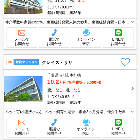
敷
21.5万
礼
なし
3LDK
70.61m²
4階
5階建 築36年
仲介手数料家賃の55%。東西線始発駅人気の妙典。東西線妙典駅～日本橋
駅まで各駅で25分。駐輪場登録料3,300円要。2023年11月内外装リノベー
ション済。ペット可(犬・猫)。ペット1匹飼育可。
メールで
電話で
オンライン
LINEで
お問合せ
お問合せ
来店
お問合せ
グレイス・ササ
PR
賃貸マンション
千葉県市川市本行徳
10.2
万円
(管理費等：5,000円)
敷
なし
礼
なし
1LDK
40.82m²
1階
3階建 築18年
ペット可(小型犬のみ)。ペット飼育の場合、敷金3ヵ月分増。仲介手数料家
賃の55%。東西線始発駅人気の妙典。東西線妙典駅～日本橋駅まで各駅で
25分。TVモニター付インターホン。礼金0・敷金0。
メールで
電話で
オンライン
LINEで
お問合せ
お問合せ
来店
お問合せ