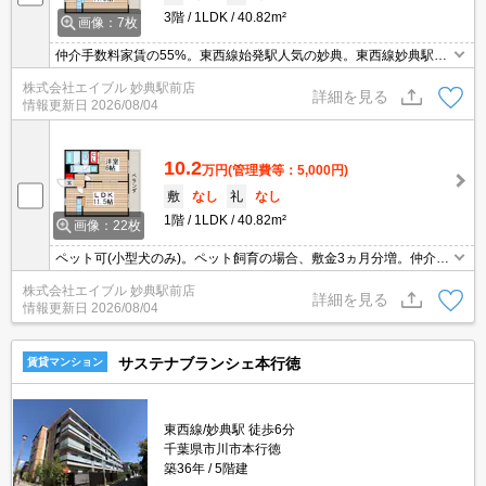
3階
1LDK
40.82m²
画像：7枚
仲介手数料家賃の55%。東西線始発駅人気の妙典。東西線妙典駅～
日本橋駅まで各駅で25分。ペット可(小型犬のみ)。ペット飼育の場
株式会社エイブル 妙典駅前店
合、敷金3ヶ月。TVモニターホン有。敷金・礼金なし。
詳細を見る
情報更新日
2026/08/04
10.2
万円
(管理費等：5,000円)
敷
なし
礼
なし
1階
1LDK
40.82m²
画像：22枚
ペット可(小型犬のみ)。ペット飼育の場合、敷金3ヵ月分増。仲介手
数料家賃の55%。東西線始発駅人気の妙典。東西線妙典駅～日本橋
株式会社エイブル 妙典駅前店
駅まで各駅で25分。TVモニター付インターホン。礼金0・敷金0。
詳細を見る
情報更新日
2026/08/04
サステナブランシェ本行徳
賃貸マンション
東西線/妙典駅 徒歩6分
千葉県市川市本行徳
築36年
5階建