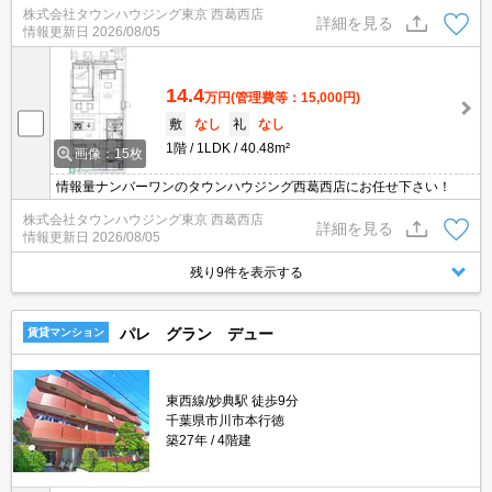
株式会社タウンハウジング東京 西葛西店
詳細を見る
情報更新日
2026/08/05
14.4
万円
(管理費等：15,000円)
敷
なし
礼
なし
1階
1LDK
40.48m²
画像：15枚
情報量ナンバーワンのタウンハウジング西葛西店にお任せ下さい！
株式会社タウンハウジング東京 西葛西店
詳細を見る
情報更新日
2026/08/05
残り9件を表示する
パレ グラン デュー
賃貸マンション
東西線/妙典駅 徒歩9分
千葉県市川市本行徳
築27年
4階建