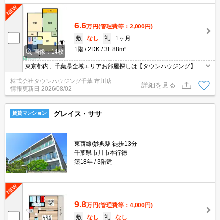
6.6
万円
(管理費等：2,000円)
敷
なし
礼
1ヶ月
1階
2DK
38.88m²
画像：14枚
東京都内、千葉県全域エリアお部屋探しは【タウンハウジング】に
お任せください！オンラインでご相談・ご見学・ご契約お手続きも
株式会社タウンハウジング千葉 市川店
ご対応可能です。
詳細を見る
情報更新日
2026/08/02
グレイス・ササ
賃貸マンション
東西線/妙典駅 徒歩13分
千葉県市川市本行徳
築18年
3階建
9.8
万円
(管理費等：4,000円)
敷
なし
礼
なし