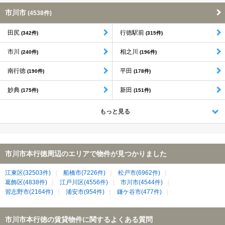
市川市
(4538件)
田尻
行徳駅前
(342件)
(315件)
市川
相之川
(240件)
(196件)
南行徳
平田
(190件)
(178件)
妙典
新田
(175件)
(151件)
もっと見る
市川市本行徳周辺のエリアで物件が見つかりました
江東区(32503件)
船橋市(7226件)
松戸市(6962件)
葛飾区(4838件)
江戸川区(4556件)
市川市(4544件)
習志野市(2164件)
浦安市(954件)
鎌ケ谷市(477件)
市川市本行徳の賃貸物件に関するよくある質問