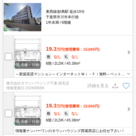
東西線/妙典駅 徒歩10分
千葉県市川市本行徳
1年未満
6階建
19.3
万円
(管理費等：15,000円)
敷
なし
礼
なし
6階
2LDK
45.38m²
画像：15枚
～新築賃貸マンション～インターネットＷｉ－Ｆｉ無料～ペット飼
育可（大型犬・猫・多頭飼い可）～２人入居
株式会社タウンハウジング千葉 稲毛店
詳細を見る
情報更新日
2026/08/06
19.3
万円
(管理費等：15,000円)
敷
なし
礼
なし
6階
2LDK
45.38m²
画像：11枚
情報量ナンバーワンのタウンハウジング西葛西店にお任せ下さい！