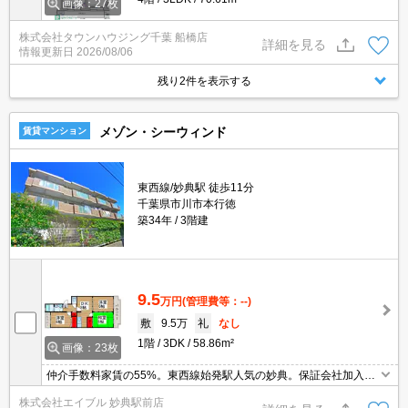
画像：27枚
株式会社タウンハウジング千葉 船橋店
詳細を見る
情報更新日
2026/08/06
残り2件を表示する
メゾン・シーウィンド
賃貸マンション
東西線/妙典駅 徒歩11分
千葉県市川市本行徳
築34年
3階建
9.5
万円
(管理費等：--)
敷
9.5万
礼
なし
1階
3DK
58.86m²
画像：23枚
仲介手数料家賃の55%。東西線始発駅人気の妙典。保証会社加入要
(初回月額総額50%、月次月額総額1%)。経済的な都市ガス使用。う
株式会社エイブル 妙典駅前店
れしい礼金0!。