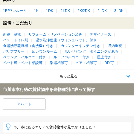
1R/ワンルーム
1K
1DK
1LDK
2K/2DK
2LDK
3LDK
設備・こだわり
新築・築浅
リフォーム・リノベーション済み
デザイナーズ
バス・トイレ別
温水洗浄便座（ウォシュレット）付き
食器洗浄乾燥機（食洗機）付き
カウンターキッチン付き
収納重視
バリアフリー
広いワンルーム
広いリビング・ダイニングがある
ベランダ・バルコニー付き
ルーフバルコニー付き
屋上付き
ペット可・ペット相談可
楽器相談可
ピアノ相談可
DIY可
もっと見る
市川市本行徳の賃貸物件を建物種別に絞って探す
アパート
市川市にあるエリアで賃貸物件が見つかりました！