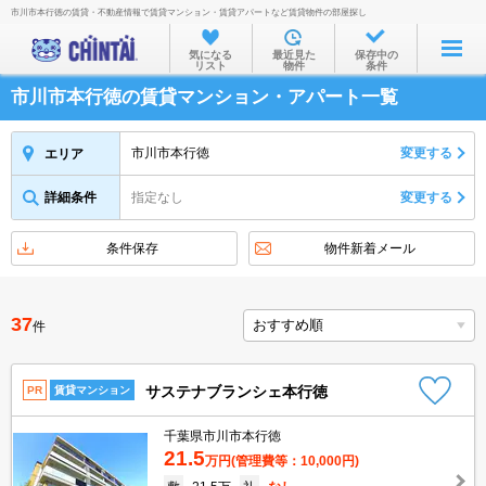
市川市本行徳の賃貸・不動産情報で賃貸マンション・賃貸アパートなど賃貸物件の部屋探し
お部屋を探す
気になる
最近見た
保存中の
リスト
物件
条件
沿線・駅から
市川市本行徳の賃貸マンション・アパート一覧
住所から
家賃相場から
市川市本行徳
変更する
エリア
通勤通学時間から
詳細条件
指定なし
変更する
物件特集から
条件保存
物件新着メール
不動産会社から
TOP
37
件
サステナブランシェ本行徳
PR
賃貸マンション
千葉県市川市本行徳
21.5
万円
(管理費等：10,000円)