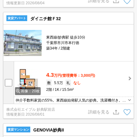
詳細を見る
情報更新日
2026/08/04
ダイニチ館Ｆ32
賃貸アパート
東西線/妙典駅 徒歩10分
千葉県市川市本行徳
築34年
2階建
4.3
万円
(管理費等：3,000円)
敷
5.5万
礼
なし
2階
1K
15.5m²
画像：20枚
仲介手数料家賃の55%。東西線始発駅人気の妙典。洗濯機付き。エ
イブル女子割で仲介手数料家賃の0.55ヶ月分より10％ＯＦＦ。退去
株式会社エイブル 妙典駅前店
時、清掃費50,600円(エアコン洗浄代含む)。
詳細を見る
情報更新日
2026/08/01
GENOVIA妙典II
賃貸マンション