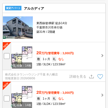
アルカディア
賃貸アパート
東西線/妙典駅 徒歩14分
千葉県市川市本行徳
築31年
2階建
20
万円
(管理費等：3,000円)
敷
1ヶ月
礼
なし
1階
3LDK
123.59m²
画像：14枚
株式会社タウンハウジング千葉 本八幡店
詳細を見る
情報更新日
2026/08/06
20
万円
(管理費等：3,000円)
敷
1ヶ月
礼
なし
1階
3LDK
123.59m²
画像：14枚