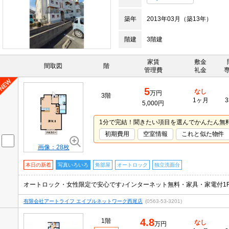
築年
2013年03月（築13年）
階建
3階建
家賃
敷金
間取図
階
管理費
礼金
5
なし
万円
3階
1ヶ月
3
5,000円
1分で完結！聞きたい項目を選んでかんたん無
初期費用
空室情報
これと似た物件
画像：28枚
本日の新着
写真いろいろ
角部屋
オートロック
独立洗面台
有限会社アートライフ エイブルネットワーク西尾店
(0563-53-3201)
4.8
1階
なし
万円