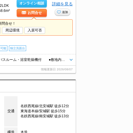
オンライン相談
詳細を見る
2LDK
58.6m²
追加
お問合せ
料問合せ！
周辺環境
入居可否
談可能
独立洗面台
エアコン２基・全室照明付き！ ●ネット無料 ●ゆったり広めの一坪バスルーム・浴室乾燥機付 ●敷地内ごみ置き場あり ●ご見学可能
情報更新日
2026/08/07
名鉄西尾線/北安城駅 徒歩12分
交通
東海道本線/安城駅 徒歩15分
名鉄西尾線/南安城駅 徒歩13分
構造
木造