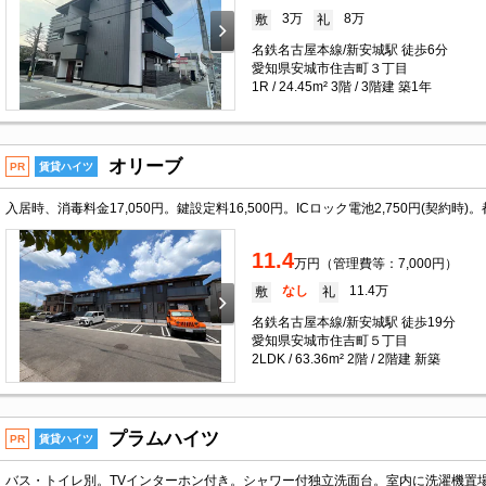
3万
8万
敷
礼
名鉄名古屋本線/新安城駅 徒歩6分
愛知県安城市住吉町３丁目
1R / 24.45m² 3階 / 3階建 築1年
オリーブ
PR
賃貸ハイツ
入居時、消毒料金17,050円。鍵設定料16,500円。ICロック電池2,750円(契約時)
11.4
万円（管理費等：7,000円）
なし
11.4万
敷
礼
名鉄名古屋本線/新安城駅 徒歩19分
愛知県安城市住吉町５丁目
2LDK / 63.36m² 2階 / 2階建 新築
プラムハイツ
PR
賃貸ハイツ
バス・トイレ別。TVインターホン付き。シャワー付独立洗面台。室内に洗濯機置場