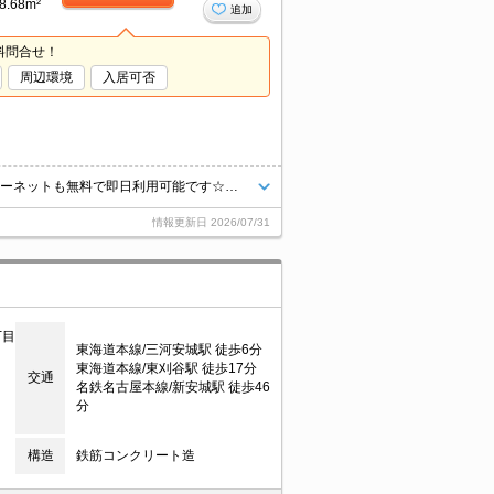
8.68m²
追加
料問合せ！
周辺環境
入居可否
オートロック・女性限定物件です！！家具・家電付で引越しも楽々♪インターネットも無料で即日利用可能です☆中心部で便利な立地☆
情報更新日
2026/07/31
丁目
東海道本線/三河安城駅 徒歩6分
東海道本線/東刈谷駅 徒歩17分
交通
名鉄名古屋本線/新安城駅 徒歩46
分
構造
鉄筋コンクリート造