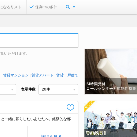
になるリスト
保存中の条件
ご覧いただけます。
賃貸マンション
|
賃貸アパート
|
賃貸一戸建て
表示件数
退去時、ルームクリーニング料金22,000円。快適な一人暮らしを満喫。室内ペットと一緒に暮らしたいあなたへ。経済的な都市ガス使用。
詳細を見る