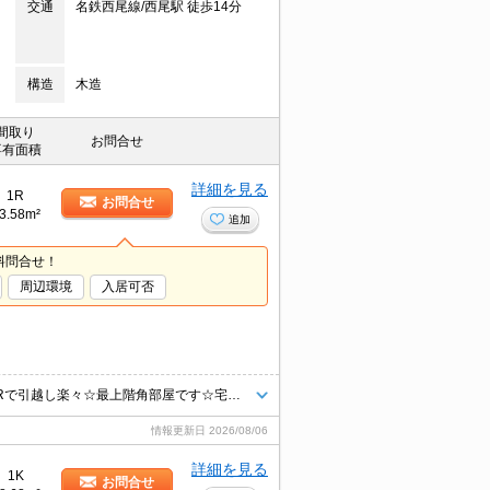
交通
名鉄西尾線/西尾駅 徒歩14分
構造
木造
間取り
お問合せ
専有面積
詳細を見る
1R
お問合せ
3.58m²
追加
料問合せ！
周辺環境
入居可否
オートロック・女性限定で安心です♪インターネット無料・家具・家電付1Rで引越し楽々☆最上階角部屋です☆宅配ボックス付で不在時も便利！
情報更新日
2026/08/06
詳細を見る
1K
お問合せ