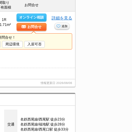
間取り
お問合せ
専有面積
オンライン相談
詳細を見る
1R
1.71m²
追加
お問合せ
料問合せ！
周辺環境
入居可否
情報更新日
2026/08/06
名鉄西尾線/西尾駅 徒歩23分
交通
名鉄西尾線/福地駅 徒歩28分
名鉄西尾線/西尾口駅 徒歩33分