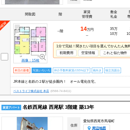
家賃
敷金
間取図
階
管理費
礼金
14
35万
万円
--階
10万
1
--
1分で完結！聞きたい項目を選んでかんたん無
初期費用
空室情報
これと似た物件
画像：15枚
本日の新着
写真いろいろ
仲介手数料家賃の55%以下
南向き
独立洗面台
JR本線と名鉄の２駅が徒歩圏内！ オール電化住宅。
ベストライフ株式会社 本店
(0566-74-8411)
名鉄西尾線 西尾駅 3階建 築13年
賃貸アパート
愛知県西尾市馬場町
住所
周辺地図