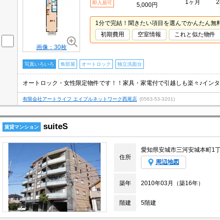
1ヶ月
2
即入居可
5,000円
1分で完結！聞きたい項目を選んでかんたん無
初期費用
空室情報
これと似た物件
画像：30枚
写真いろいろ
角部屋
オートロック
独立洗面台
有限会社アートライフ エイブルネットワーク西尾店
(0563-53-3201)
suiteS
賃貸マンション
愛知県安城市三河安城本町1
住所
周辺地図
築年
2010年03月（築16年）
階建
5階建