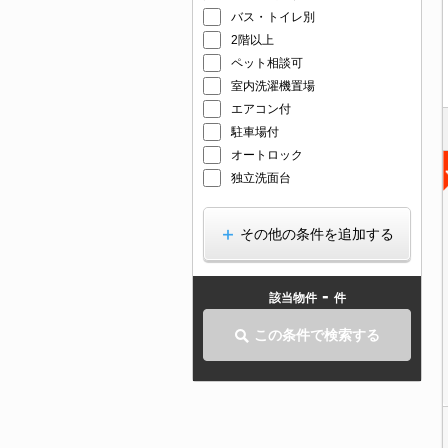
バス・トイレ別
2階以上
ペット相談可
室内洗濯機置場
エアコン付
駐車場付
オートロック
独立洗面台
その他の条件を追加する
-
該当物件
件
この条件で検索する