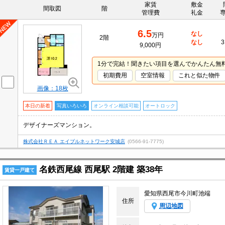
家賃
敷金
間取図
階
管理費
礼金
6.5
なし
万円
2階
なし
3
9,000円
1分で完結！聞きたい項目を選んでかんたん無
初期費用
空室情報
これと似た物件
画像：18枚
本日の新着
写真いろいろ
オンライン相談可能
オートロック
デザイナーズマンション。
株式会社ＲＥＡ エイブルネットワーク安城店
(0566-91-7775)
名鉄西尾線 西尾駅 2階建 築38年
賃貸一戸建て
愛知県西尾市今川町池端
住所
周辺地図