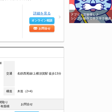
詳細を見る
オンライン相談
お問合せ
加
交通
名鉄西尾線/上横須賀駅 徒歩13分
構造
木造（2×4)
間取り
お問合せ
専有面積