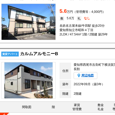
5.6
万円（管理費等：4,000円）
5.6万
なし
敷
礼
名鉄名古屋本線/牛田駅 徒歩20分
愛知県知立市昭和４丁目
2LDK / 47.54m² 1階 / 2階建 築29年
カルムアルモニーB
賃貸アパート
愛知県西尾市吉良町下横須賀
長割
住所
周辺地図
築年
2022年09月（築3年）
階建
2階建
家賃
敷金
間取図
階
管理費
礼金