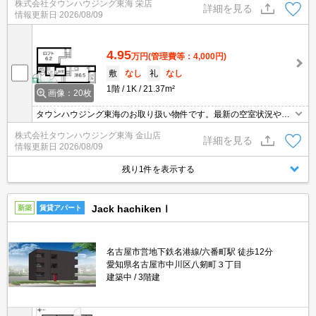
株式会社タウンハウジング東海 栄店
詳細を見る
情報更新日
2026/08/09
4.95
万円
(管理費等：4,000円)
敷
なし
礼
なし
1階
1K
21.37m²
画像：20枚
タウンハウジング東海のお取り扱い物件です。最新の空室状況やの
詳細などお気軽にお問い合わせ下さい。
株式会社タウンハウジング東海 金山店
詳細を見る
情報更新日
2026/08/09
残り1件を表示する
Jack hachikenⅠ
新築
賃貸アパート
名古屋市営地下鉄名港線/六番町駅 徒歩12分
愛知県名古屋市中川区八剱町３丁目
建築中
3階建