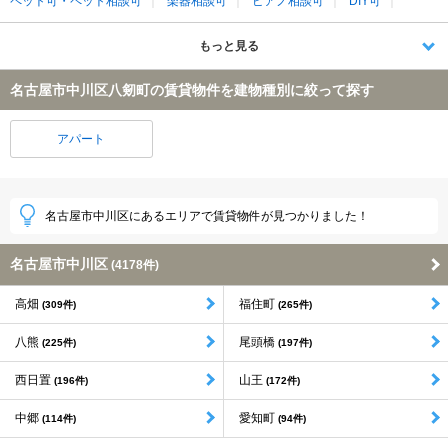
ペット可・ペット相談可
楽器相談可
ピアノ相談可
DIY可
もっと見る
名古屋市中川区八剱町の賃貸物件を建物種別に絞って探す
アパート
名古屋市中川区にあるエリアで賃貸物件が見つかりました！
名古屋市中川区
(4178件)
高畑
福住町
(309件)
(265件)
八熊
尾頭橋
(225件)
(197件)
西日置
山王
(196件)
(172件)
中郷
愛知町
(114件)
(94件)