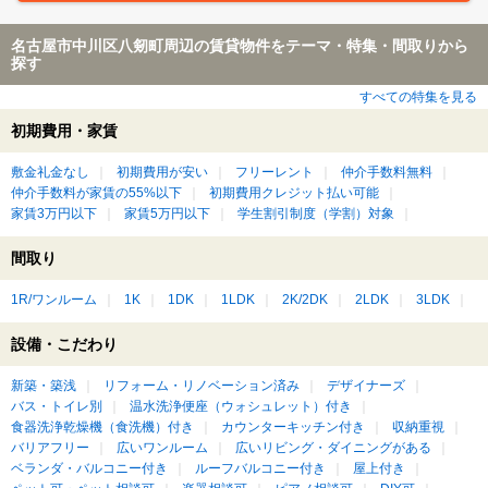
名古屋市中川区八剱町周辺の賃貸物件をテーマ・特集・間取りから
探す
すべての特集を見る
初期費用・家賃
敷金礼金なし
初期費用が安い
フリーレント
仲介手数料無料
仲介手数料が家賃の55%以下
初期費用クレジット払い可能
家賃3万円以下
家賃5万円以下
学生割引制度（学割）対象
間取り
1R/ワンルーム
1K
1DK
1LDK
2K/2DK
2LDK
3LDK
設備・こだわり
新築・築浅
リフォーム・リノベーション済み
デザイナーズ
バス・トイレ別
温水洗浄便座（ウォシュレット）付き
食器洗浄乾燥機（食洗機）付き
カウンターキッチン付き
収納重視
バリアフリー
広いワンルーム
広いリビング・ダイニングがある
ベランダ・バルコニー付き
ルーフバルコニー付き
屋上付き