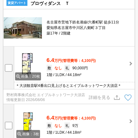
プロヴィダンス Ｔ
賃貸アパート
名古屋市営地下鉄名港線/六番町駅 徒歩11分
愛知県名古屋市中川区八剱町３丁目
築17年
2階建
6.4
万円
(管理費等：4,100円)
敷
なし
礼
90,000円
1階
1LDK
44.18m²
画像：20枚
＊大須観音駅4番出口見上げるとエイブルネットワーク大須店＊
野村商事株式会社 エイブルネットワーク大須店
詳細を見る
情報更新日
2026/08/06
6.4
万円
(管理費等：4,100円)
敷
なし
礼
9万
1階
1LDK
44.18m²
画像：3枚