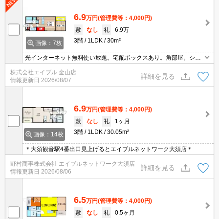
6.9
万円
(管理費等：4,000円)
敷
なし
礼
6.9万
3階
1LDK
30m²
画像：7枚
光インターネット無料使い放題。宅配ボックスあり。角部屋。シス
テムキッチン。浴室換気乾燥式。温水洗浄便座付き。エアコン1基
株式会社エイブル 金山店
付き。オートロック。室内物干しあり。TVインターホン付き。ペッ
詳細を見る
情報更新日
2026/08/07
ト可。
6.9
万円
(管理費等：4,000円)
敷
なし
礼
1ヶ月
3階
1LDK
30.05m²
画像：14枚
＊大須観音駅4番出口見上げるとエイブルネットワーク大須店＊
野村商事株式会社 エイブルネットワーク大須店
詳細を見る
情報更新日
2026/08/06
6.5
万円
(管理費等：4,000円)
敷
なし
礼
0.5ヶ月