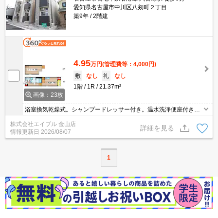
愛知県名古屋市中川区八剱町２丁目
築9年
2階建
4.95
万円
(管理費等：4,000円)
敷
なし
礼
なし
1階
1R
21.37m²
画像：23枚
浴室換気乾燥式。シャンプードレッサー付き。温水洗浄便座付き。
照明器具付き。2口ガスコンロ付。システムキッチン。暖房便座付
株式会社エイブル 金山店
き。エアコン付き。人気のロフト付き。インターネット無料。オー
詳細を見る
情報更新日
2026/08/07
トロック。
1