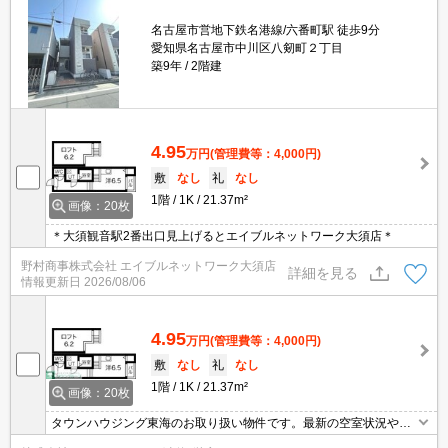
名古屋市営地下鉄名港線/六番町駅 徒歩9分
愛知県名古屋市中川区八剱町２丁目
築9年
2階建
4.95
万円
(管理費等：4,000円)
敷
なし
礼
なし
1階
1K
21.37m²
画像：20枚
＊大須観音駅2番出口見上げるとエイブルネットワーク大須店＊
野村商事株式会社 エイブルネットワーク大須店
詳細を見る
情報更新日
2026/08/06
4.95
万円
(管理費等：4,000円)
敷
なし
礼
なし
1階
1K
21.37m²
画像：20枚
タウンハウジング東海のお取り扱い物件です。最新の空室状況やの
詳細などお気軽にお問い合わせ下さい。