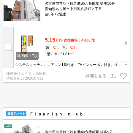
名古屋市営地下鉄名港線/六番町駅 徒歩10分
愛知県名古屋市中川区八剱町２丁目
築8年
2階建
5.15
万円
(管理費等：4,000円)
敷
なし
礼
なし
1階
1K
21.81m²
画像：7枚
システムキッチン。エアコン1基付き。TVインターホン付き。オー
トロック。温水洗浄便座付き。暖房便座付き。室内に洗濯機置場あ
株式会社エイブル 熱田店
り。クローゼット付。インターネット無料。シャワー付独立洗面
詳細を見る
情報更新日
2026/07/31
台。
Ｆｌｏｕｒｉｓｈ ｃｌｕｂ
賃貸アパート
名古屋市営地下鉄名港線/六番町駅 徒歩9分