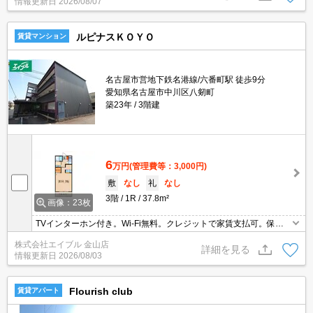
情報更新日
2026/08/07
ルピナスＫＯＹＯ
賃貸マンション
名古屋市営地下鉄名港線/六番町駅 徒歩9分
愛知県名古屋市中川区八剱町
築23年
3階建
6
万円
(管理費等：3,000円)
敷
なし
礼
なし
3階
1R
37.8m²
画像：23枚
TVインターホン付き。Wi-Fi無料。クレジットで家賃支払可。保証
会社加入要(初回月額総額50%、月次月額総額2%)。
株式会社エイブル 金山店
詳細を見る
情報更新日
2026/08/03
Flourish club
賃貸アパート