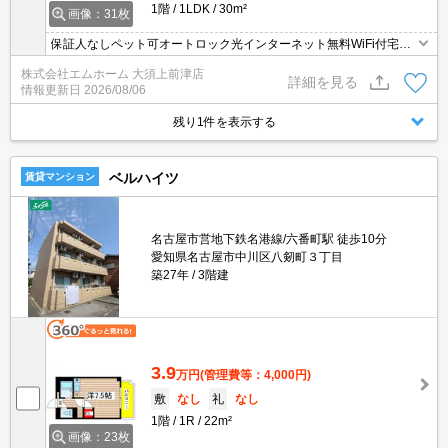
1階
1LDK
30m²
画像：31枚
保証人なしペット可オートロック光インターネット無料WiFi付宅配
ボックス完備
株式会社エムホーム 大須上前津店
詳細を見る
情報更新日
2026/08/06
残り1件を表示する
ベルハイツ
賃貸マンション
名古屋市営地下鉄名港線/六番町駅 徒歩10分
愛知県名古屋市中川区八剱町３丁目
築27年
3階建
3.9
万円
(管理費等：4,000円)
敷
なし
礼
なし
1階
1R
22m²
画像：23枚