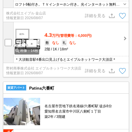
ロフト6帖付き。ＴＶインターホン付き。光インターネット無料使
い放題。保証人要･保証会社加入要(初回、家賃の30%)。
株式会社エイブル 金山店
詳細を見る
情報更新日
2026/08/07
4.3
万円
(管理費等：4,000円)
敷
なし
礼
なし
2階
1K
18m²
画像：14枚
＊大須観音駅4番出口見上げるとエイブルネットワーク大須店＊
野村商事株式会社 エイブルネットワーク大須店
詳細を見る
情報更新日
2026/08/07
Patina六番町
賃貸アパート
名古屋市営地下鉄名港線/六番町駅 徒歩8分
愛知県名古屋市中川区八剱町１丁目
築2年
3階建