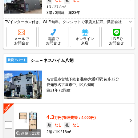
敷
なし
礼
なし
1R
37.8m²
3階
3階建 築23年
TVインターホン付き。Wi-Fi無料。クレジットで家賃支払可。保証会社加
入要(初回月額総額50%、月次月額総額2%)。
メールで
電話で
オンライン
LINEで
お問合せ
お問合せ
来店
お問合せ
シェ－ネスハイム八剱
賃貸アパート
名古屋市営地下鉄名港線/六番町駅 徒歩12分
愛知県名古屋市中川区八剱町
築21年
2階建
4.3
万円
(管理費等：4,000円)
敷
なし
礼
なし
2階
1K
18m²
画像：23枚