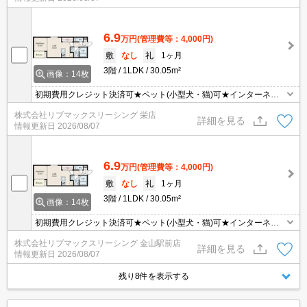
6.9
万円
(管理費等：4,000円)
敷
なし
礼
1ヶ月
3階
1LDK
30.05m²
画像：14枚
初期費用クレジット決済可★ペット(小型犬・猫)可★インターネッ
トWiFi無料★設備充実の1LDK♪スーパーが徒歩圏内にあって便利な
株式会社リブマックスリーシング 栄店
立地です！
詳細を見る
情報更新日
2026/08/07
6.9
万円
(管理費等：4,000円)
敷
なし
礼
1ヶ月
3階
1LDK
30.05m²
画像：14枚
初期費用クレジット決済可★ペット(小型犬・猫)可★インターネッ
トWiFi無料★設備充実の1LDK♪スーパーが徒歩圏内にあって便利な
株式会社リブマックスリーシング 金山駅前店
立地です！
詳細を見る
情報更新日
2026/08/07
残り8件を表示する