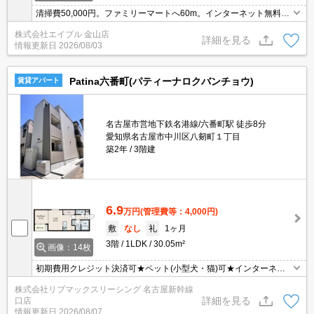
清掃費50,000円。ファミリーマートへ60m。インターネット無料。
引越指定業者あり。保証会社加入要(初回月額総額50%、月次月額総
株式会社エイブル 金山店
額2%)。この家賃はなかなか無いです。学生さんにオススメ。
詳細を見る
情報更新日
2026/08/03
Patina六番町(パティーナロクバンチョウ)
賃貸アパート
名古屋市営地下鉄名港線/六番町駅 徒歩8分
愛知県名古屋市中川区八剱町１丁目
築2年
3階建
6.9
万円
(管理費等：4,000円)
敷
なし
礼
1ヶ月
3階
1LDK
30.05m²
画像：14枚
初期費用クレジット決済可★ペット(小型犬・猫)可★インターネッ
トWiFi無料★設備充実の1LDK♪スーパーが徒歩圏内にあって便利な
株式会社リブマックスリーシング 名古屋新幹線
立地です！
詳細を見る
口店
情報更新日
2026/08/07