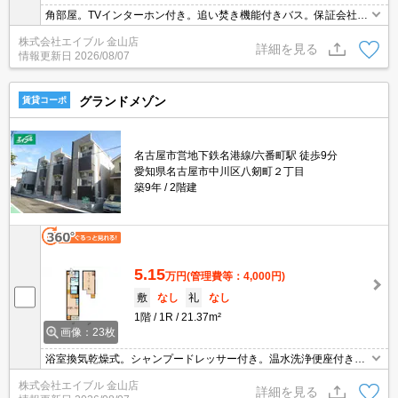
角部屋。TVインターホン付き。追い焚き機能付きバス。保証会社加
入要(初回22,000円、月次保証料2.2%)。
株式会社エイブル 金山店
詳細を見る
情報更新日
2026/08/07
グランドメゾン
賃貸コーポ
名古屋市営地下鉄名港線/六番町駅 徒歩9分
愛知県名古屋市中川区八剱町２丁目
築9年
2階建
5.15
万円
(管理費等：4,000円)
敷
なし
礼
なし
1階
1R
21.37m²
画像：23枚
浴室換気乾燥式。シャンプードレッサー付き。温水洗浄便座付き。
2口ガスコンロ付。
株式会社エイブル 金山店
詳細を見る