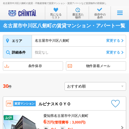
名古屋市中川区八剱町の賃貸・不動産情報で賃貸マンション・賃貸アパートなど賃貸物件の部屋探し
お部屋を探す
気になる
最近見た
保存中の
リスト
物件
条件
沿線・駅から
名古屋市中川区八剱町の賃貸マンション・アパート一覧
住所から
家賃相場から
名古屋市中川区八剱町
変更する
エリア
通勤通学時間から
詳細条件
指定なし
変更する
物件特集から
条件保存
物件新着メール
不動産会社から
TOP
30
件
ルピナスＫＯＹＯ
PR
賃貸マンション
愛知県名古屋市中川区八剱町
6
万円
(管理費等：3,000円)