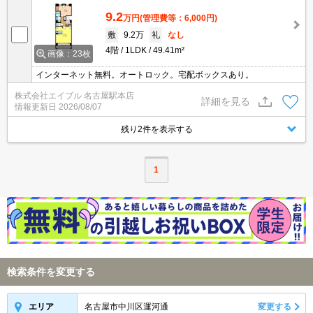
9.2
万円
(管理費等：6,000円)
敷
9.2万
礼
なし
4階
1LDK
49.41m²
画像：23枚
インターネット無料。オートロック。宅配ボックスあり。
株式会社エイブル 名古屋駅本店
詳細を見る
情報更新日
2026/08/07
残り2件を表示する
1
検索条件を変更する
名古屋市中川区運河通
変更する
エリア