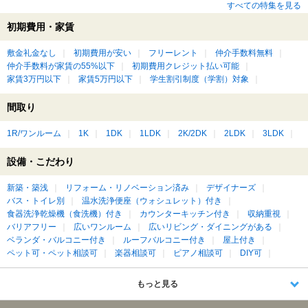
すべての特集を見る
初期費用・家賃
敷金礼金なし
初期費用が安い
フリーレント
仲介手数料無料
仲介手数料が家賃の55%以下
初期費用クレジット払い可能
家賃3万円以下
家賃5万円以下
学生割引制度（学割）対象
間取り
1R/ワンルーム
1K
1DK
1LDK
2K/2DK
2LDK
3LDK
設備・こだわり
新築・築浅
リフォーム・リノベーション済み
デザイナーズ
バス・トイレ別
温水洗浄便座（ウォシュレット）付き
食器洗浄乾燥機（食洗機）付き
カウンターキッチン付き
収納重視
バリアフリー
広いワンルーム
広いリビング・ダイニングがある
ベランダ・バルコニー付き
ルーフバルコニー付き
屋上付き
ペット可・ペット相談可
楽器相談可
ピアノ相談可
DIY可
もっと見る