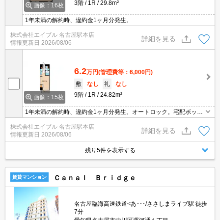
3階
1R
29.8m²
画像：16枚
1年未満の解約時、違約金1ヶ月分発生。
株式会社エイブル 名古屋駅本店
詳細を見る
情報更新日
2026/08/06
6.2
万円
(管理費等：6,000円)
敷
なし
礼
なし
9階
1R
24.82m²
画像：15枚
1年未満の解約時、違約金1ヶ月分発生。オートロック。宅配ボック
スあり。角部屋。
株式会社エイブル 名古屋駅本店
詳細を見る
情報更新日
2026/08/06
残り5件を表示する
Ｃａｎａｌ Ｂｒｉｄｇｅ
賃貸マンション
名古屋臨海高速鉄道<あ･･･/ささしまライブ駅 徒歩
7分