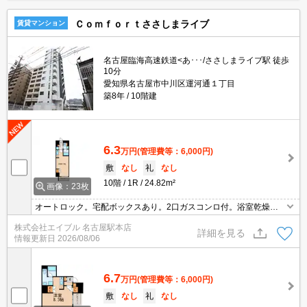
Ｃｏｍｆｏｒｔささしまライブ
賃貸マンション
名古屋臨海高速鉄道<あ･･･/ささしまライブ駅 徒歩
10分
愛知県名古屋市中川区運河通１丁目
築8年
10階建
6.3
万円
(管理費等：6,000円)
敷
なし
礼
なし
10階
1R
24.82m²
画像：23枚
オートロック。宅配ボックスあり。2口ガスコンロ付。浴室乾燥機
付。
株式会社エイブル 名古屋駅本店
詳細を見る
情報更新日
2026/08/06
6.7
万円
(管理費等：6,000円)
敷
なし
礼
なし