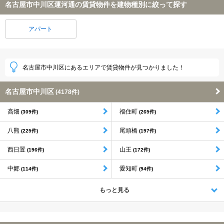
名古屋市中川区運河通の賃貸物件を建物種別に絞って探す
アパート
名古屋市中川区にあるエリアで賃貸物件が見つかりました！
名古屋市中川区
(4178件)
高畑
福住町
(309件)
(265件)
八熊
尾頭橋
(225件)
(197件)
西日置
山王
(196件)
(172件)
中郷
愛知町
(114件)
(94件)
もっと見る