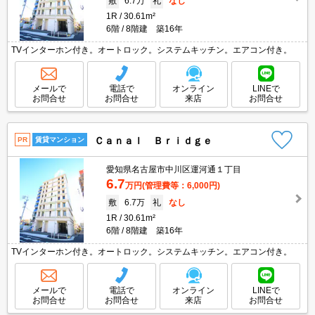
敷
6.7万
礼
なし
1R
30.61m²
6階
8階建 築16年
TVインターホン付き。オートロック。システムキッチン。エアコン付き。
メールで
電話で
オンライン
LINEで
お問合せ
お問合せ
来店
お問合せ
Ｃａｎａｌ Ｂｒｉｄｇｅ
PR
賃貸マンション
愛知県名古屋市中川区運河通１丁目
6.7
万円
(管理費等：6,000円)
敷
6.7万
礼
なし
1R
30.61m²
6階
8階建 築16年
TVインターホン付き。オートロック。システムキッチン。エアコン付き。
メールで
電話で
オンライン
LINEで
お問合せ
お問合せ
来店
お問合せ