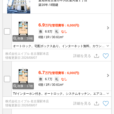
愛知県名古屋市中川区運河通１丁目
築16年
8階建
6.9
万円
(管理費等：6,000円)
敷
6.9万
礼
なし
8階
1R
30.61m²
画像：18枚
オートロック。宅配ボックスあり。インターネット無料。カウンタ
ー式システムキッチン。画像の家具はCGであり付いていません。
株式会社エイブル 名古屋駅本店
詳細を見る
情報更新日
2026/08/07
6.7
万円
(管理費等：6,000円)
敷
6.7万
礼
なし
6階
1R
30.61m²
画像：17枚
TVインターホン付き。オートロック。システムキッチン。エアコン
付き。
株式会社エイブル 名古屋駅本店
詳細を見る
情報更新日
2026/08/07