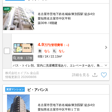
名古屋市営地下鉄名城線/東別院駅 徒歩4分
愛知県名古屋市中区平和
築30年
8階建
4.9
万円
(管理費等：--)
敷
なし
礼
なし
8階
1K
22.13m²
画像：17枚
バス・トイレ別。室内に洗濯機置場あり。エレベーターあり。角部
屋。ガスコンロ付き。
株式会社エイブル 金山店
詳細を見る
情報更新日
2026/08/06
ビ・アバンス
賃貸マンション
名古屋市営地下鉄名城線/東別院駅 徒歩4分
愛知県名古屋市中区平和１丁目