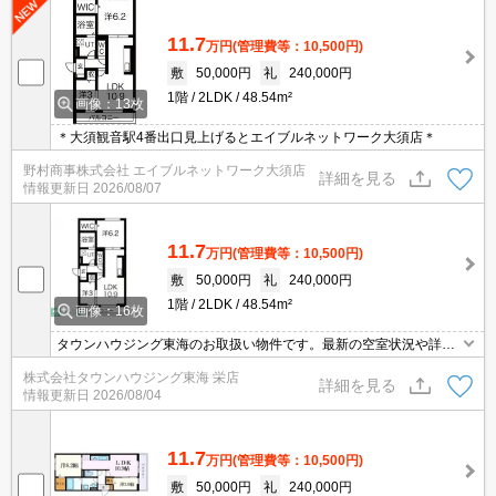
11.7
万円
(管理費等：10,500円)
敷
50,000円
礼
240,000円
1階
2LDK
48.54m²
画像：13枚
＊大須観音駅4番出口見上げるとエイブルネットワーク大須店＊
野村商事株式会社 エイブルネットワーク大須店
詳細を見る
情報更新日
2026/08/07
11.7
万円
(管理費等：10,500円)
敷
50,000円
礼
240,000円
1階
2LDK
48.54m²
画像：16枚
タウンハウジング東海のお取扱い物件です。最新の空室状況や詳細
などお気軽にお問い合わせください。
株式会社タウンハウジング東海 栄店
詳細を見る
情報更新日
2026/08/04
11.7
万円
(管理費等：10,500円)
敷
50,000円
礼
240,000円