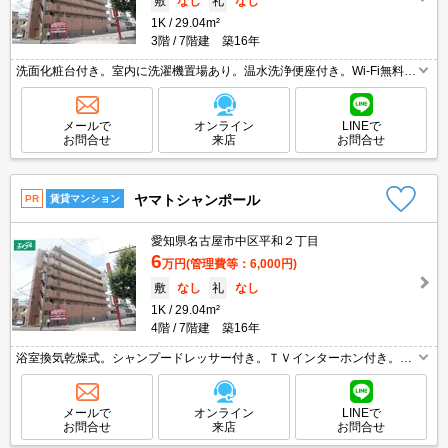
敷
なし
礼
なし
1K
29.04m²
3階
7階建 築16年
洗面化粧台付き。室内に洗濯機置場あり。温水洗浄便座付き。Wi-Fi無料。
保証委託料（賃料総額に対し、初回額50％、月額2％）。退去時、ルーム
クリーニング料金55,000円。
メールで
オンライン
LINEで
お問合せ
来店
お問合せ
ヤマトシャンポール
PR
賃貸マンション
愛知県名古屋市中区平和２丁目
6
万円
(管理費等：6,000円)
敷
なし
礼
なし
1K
29.04m²
4階
7階建 築16年
浴室換気乾燥式。シャンプードレッサー付き。ＴＶインターホン付き。ク
ローゼット付。保証委託料（賃料総額に対し、初回額50％、月額2％）。
退去時、ルームクリーニング料金44,000円。
メールで
オンライン
LINEで
お問合せ
来店
お問合せ