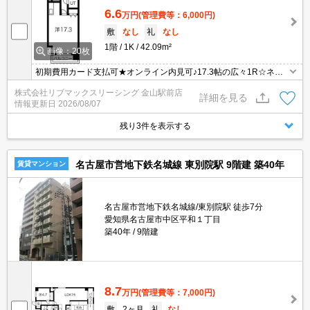
6.6
万円
(管理費等：6,000円)
敷
なし
礼
なし
1階
1K
42.09m²
画像：20枚
初期費用カード支払可★オンライン内見可♪17.3帖の広々1R☆ネッ
ト無料です
株式会社リブマックスリーシング 金山駅前店
詳細を見る
情報更新日
2026/08/07
残り3件を表示する
名古屋市営地下鉄名城線 東別院駅 9階建 築40年
賃貸マンション
名古屋市営地下鉄名城線/東別院駅 徒歩7分
愛知県名古屋市中区平和１丁目
築40年
9階建
8.7
万円
(管理費等：7,000円)
敷
2ヶ月
礼
なし