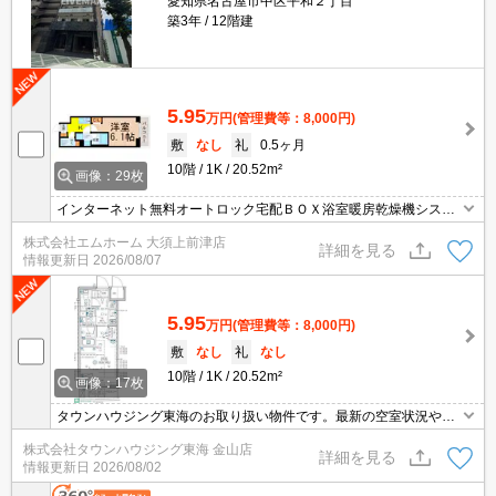
愛知県名古屋市中区平和２丁目
築3年
12階建
5.95
万円
(管理費等：8,000円)
敷
なし
礼
0.5ヶ月
10階
1K
20.52m²
画像：29枚
インターネット無料オートロック宅配ＢＯＸ浴室暖房乾燥機システ
ムキッチンガス2口
株式会社エムホーム 大須上前津店
詳細を見る
情報更新日
2026/08/07
5.95
万円
(管理費等：8,000円)
敷
なし
礼
なし
10階
1K
20.52m²
画像：17枚
タウンハウジング東海のお取り扱い物件です。最新の空室状況やの
詳細などお気軽にお問い合わせ下さい。
株式会社タウンハウジング東海 金山店
詳細を見る
情報更新日
2026/08/02