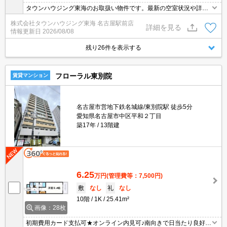
タウンハウジング東海のお取扱い物件です。最新の空室状況や詳細
などお気軽にお問い合わせください。
株式会社タウンハウジング東海 名古屋駅前店
詳細を見る
情報更新日
2026/08/08
残り26件を表示する
フローラル東別院
賃貸マンション
名古屋市営地下鉄名城線/東別院駅 徒歩5分
愛知県名古屋市中区平和２丁目
築17年
13階建
6.25
万円
(管理費等：7,500円)
敷
なし
礼
なし
10階
1K
25.41m²
画像：28枚
初期費用カード支払可★オンライン内見可♪南向きで日当たり良好★