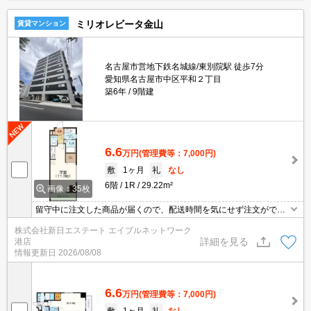
ミリオレビータ金山
賃貸マンション
名古屋市営地下鉄名城線/東別院駅 徒歩7分
愛知県名古屋市中区平和２丁目
築6年
9階建
6.6
万円
(管理費等：7,000円)
敷
1ヶ月
礼
なし
6階
1R
29.22m²
画像：35枚
留守中に注文した商品が届くので、配送時間を気にせず注文ができ
る宅配ボックスが共用部に付いています。セキュリティ面は、TVイ
株式会社新日エステート エイブルネットワーク
ンターホン・オートロックなど充実しているので安心して生活でき
詳細を見る
港店
ます。室内設備は浴室乾燥機・洗面化粧台など充実した設備を備え
情報更新日
2026/08/08
付けています。
6.6
万円
(管理費等：7,000円)
敷
1ヶ月
礼
なし