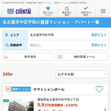
名古屋市中区平和の賃貸・不動産情報で賃貸マンション・賃貸アパートなど賃貸物件の部屋探し
お部屋を探す
気になる
最近見た
保存中の
リスト
物件
条件
沿線・駅から
名古屋市中区平和の賃貸マンション・アパート一覧
住所から
家賃相場から
名古屋市中区平和
変更する
エリア
通勤通学時間から
詳細条件
指定なし
変更する
物件特集から
条件保存
物件新着メール
不動産会社から
TOP
345
件
ヤマトシャンポール
PR
賃貸マンション
愛知県名古屋市中区平和２丁目
5.9
万円
(管理費等：6,000円)