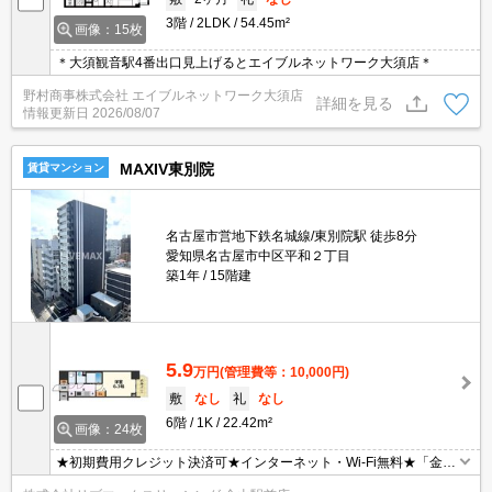
3階
2LDK
54.45m²
画像：15枚
＊大須観音駅4番出口見上げるとエイブルネットワーク大須店＊
野村商事株式会社 エイブルネットワーク大須店
詳細を見る
情報更新日
2026/08/07
MAXIV東別院
賃貸マンション
名古屋市営地下鉄名城線/東別院駅 徒歩8分
愛知県名古屋市中区平和２丁目
築1年
15階建
5.9
万円
(管理費等：10,000円)
敷
なし
礼
なし
6階
1K
22.42m²
画像：24枚
★初期費用クレジット決済可★インターネット・Wi-Fi無料★「金
山」駅徒歩圏内☆ペット飼育時共益費2000円追加（犬・猫いずれか