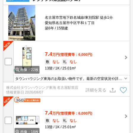
名古屋市営地下鉄名城線/東別院駅 徒歩1分
愛知県名古屋市中区平和１丁目
築6年
15階建
7.4
万円
(管理費等：6,000円)
敷
なし
礼
なし
13階
1K
25.01m²
画像：22枚
タウンハウジング東海のお取扱い物件です。最新の空室状況や詳細
などお気軽にお問い合わせください。
株式会社タウンハウジング東海 名古屋駅前店
詳細を見る
情報更新日
2026/08/07
7.4
万円
(管理費等：6,000円)
敷
なし
礼
なし
13階
1K
25.01m²
画像：18枚