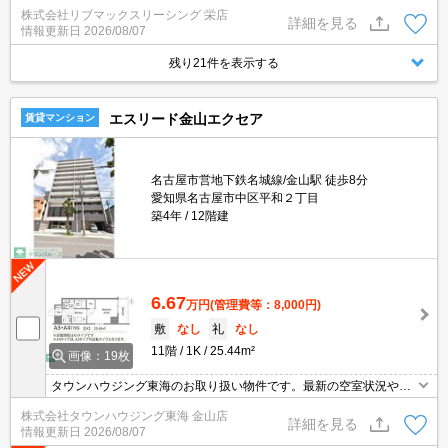
トWiFi無料★スーパーが徒歩圏内にあって便利な立地です！
株式会社リブマックスリーシング 栄店
詳細を見る
情報更新日
2026/08/07
残り21件を表示する
エスリード金山エクセア
賃貸マンション
名古屋市営地下鉄名城線/金山駅 徒歩8分
愛知県名古屋市中区平和２丁目
築4年
12階建
6.67
万円
(管理費等：8,000円)
敷
なし
礼
なし
11階
1K
25.44m²
画像：19枚
タウンハウジング東海のお取り扱い物件です。最新の空室状況やの
詳細などお気軽にお問い合わせ下さい。
株式会社タウンハウジング東海 金山店
詳細を見る
情報更新日
2026/08/07