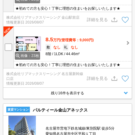
★初めての方も安心！丁寧に理想の住まいをお探しいたします★
株式会社リブマックスリーシング 金山駅前店
詳細を見る
情報更新日
2026/08/07
8.5
万円
(管理費等：9,000円)
敷
なし
礼
なし
8階
1LDK
44.46m²
画像：23枚
★初めての方も安心！丁寧に理想の住まいをお探しいたします★
株式会社リブマックスリーシング 名古屋新幹線
詳細を見る
口店
情報更新日
2026/08/07
残り16件を表示する
パルティール金山アネックス
賃貸マンション
名古屋市営地下鉄名城線/東別院駅 徒歩5分
愛知県名古屋市中区平和１丁目