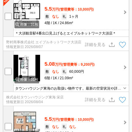
5.5
万円
(管理費等：10,000円)
敷
なし
礼
1ヶ月
4階
1K
24.86m²
画像：31枚
＊大須観音駅4番出口見上げるとエイブルネットワーク大須店＊
野村商事株式会社 エイブルネットワーク大須店
詳細を見る
情報更新日
2026/08/07
5.08
万円
(管理費等：9,200円)
敷
なし
礼
60,000円
6階
1K
21.09m²
画像：31枚
タウンハウジング東海のお取扱い物件です。最新の空室状況や詳細
などお気軽にお問い合わせください。
株式会社タウンハウジング東海 栄店
詳細を見る
情報更新日
2026/08/04
5.5
万円
(管理費等：10,000円)
敷
なし
礼
なし