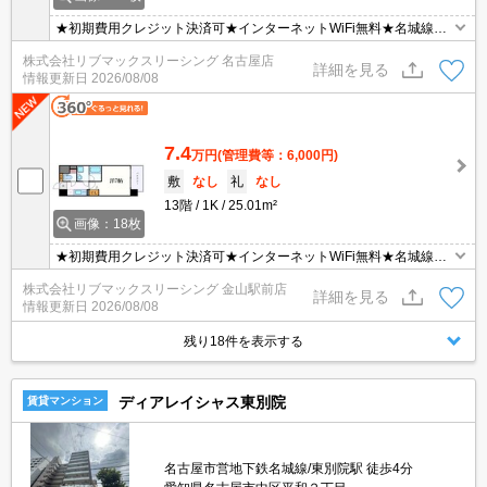
★初期費用クレジット決済可★インターネットWiFi無料★名城線
「東別院」駅より徒歩1分、スーパーも近くにあって便利な立地で
株式会社リブマックスリーシング 名古屋店
す♪
詳細を見る
情報更新日
2026/08/08
7.4
万円
(管理費等：6,000円)
敷
なし
礼
なし
13階
1K
25.01m²
画像：18枚
★初期費用クレジット決済可★インターネットWiFi無料★名城線
「東別院」駅より徒歩1分、スーパーも近くにあって便利な立地で
株式会社リブマックスリーシング 金山駅前店
す♪
詳細を見る
情報更新日
2026/08/08
残り18件を表示する
ディアレイシャス東別院
賃貸マンション
名古屋市営地下鉄名城線/東別院駅 徒歩4分