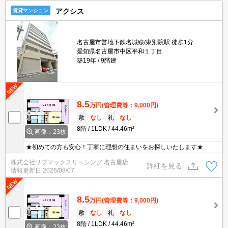
アクシス
賃貸マンション
名古屋市営地下鉄名城線/東別院駅 徒歩1分
愛知県名古屋市中区平和１丁目
築19年
9階建
8.5
万円
(管理費等：9,000円)
敷
なし
礼
なし
8階
1LDK
44.46m²
画像：23枚
★初めての方も安心！丁寧に理想の住まいをお探しいたします★
株式会社リブマックスリーシング 名古屋店
詳細を見る
情報更新日
2026/08/07
8.5
万円
(管理費等：9,000円)
敷
なし
礼
なし
8階
1LDK
44.46m²
画像：23枚