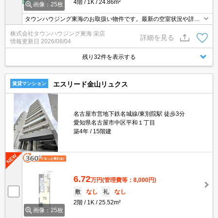
4階
1K
24.86m²
画像：25枚
タウンハウジング東海のお取扱い物件です。最新の空室状況や詳細
などお気軽にお問い合わせください。
株式会社タウンハウジング東海 栄店
詳細を見る
情報更新日
2026/08/04
残り32件を表示する
エスリード金山リュクス
賃貸マンション
名古屋市営地下鉄名城線/東別院駅 徒歩3分
愛知県名古屋市中区平和１丁目
築4年
15階建
6.72
万円
(管理費等：8,000円)
敷
なし
礼
なし
2階
1K
25.52m²
画像：25枚