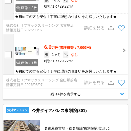
6階
1R
29.22m²
画像：3枚
★初めての方も安心！丁寧に理想の住まいをお探しいたします★
株式会社リブマックスリーシング 名古屋店
詳細を見る
情報更新日
2026/08/07
6.6
万円
(管理費等：7,000円)
敷
1ヶ月
礼
なし
6階
1R
29.22m²
画像：3枚
★初めての方も安心！丁寧に理想の住まいをお探しいたします★
株式会社リブマックスリーシング 金山駅前店
詳細を見る
情報更新日
2026/08/07
残り4件を表示する
今井ダイアパレス東別院(801)
賃貸マンション
名古屋市営地下鉄名城線/東別院駅 徒歩3分