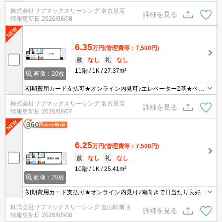
8.4帖の1K★ペット相談（犬か猫1匹のみ）
株式会社リブマックスリーシング 名古屋店
詳細を見る
情報更新日
2026/08/08
6.35
万円
(管理費等：7,500円)
敷
なし
礼
なし
11階
1K
27.37m²
画像：20枚
初期費用カード支払可★オンライン内見可♪エレベーター2基★ペッ
ト可（犬か猫1匹のみ）
株式会社リブマックスリーシング 名古屋店
詳細を見る
情報更新日
2026/08/07
6.25
万円
(管理費等：7,500円)
敷
なし
礼
なし
10階
1K
25.41m²
画像：28枚
初期費用カード支払可★オンライン内見可♪南向きで日当たり良好★
8.4帖の1K★ペット相談（犬か猫1匹のみ）
株式会社リブマックスリーシング 金山駅前店
詳細を見る
情報更新日
2026/08/08