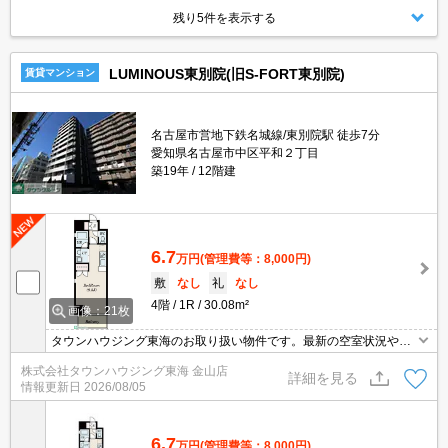
残り5件を表示する
LUMINOUS東別院(旧S-FORT東別院)
賃貸マンション
名古屋市営地下鉄名城線/東別院駅 徒歩7分
愛知県名古屋市中区平和２丁目
築19年
12階建
6.7
万円
(管理費等：8,000円)
敷
なし
礼
なし
4階
1R
30.08m²
画像：21枚
タウンハウジング東海のお取り扱い物件です。最新の空室状況やの
詳細などお気軽にお問い合わせ下さい。
株式会社タウンハウジング東海 金山店
詳細を見る
情報更新日
2026/08/05
6.7
万円
(管理費等：8,000円)