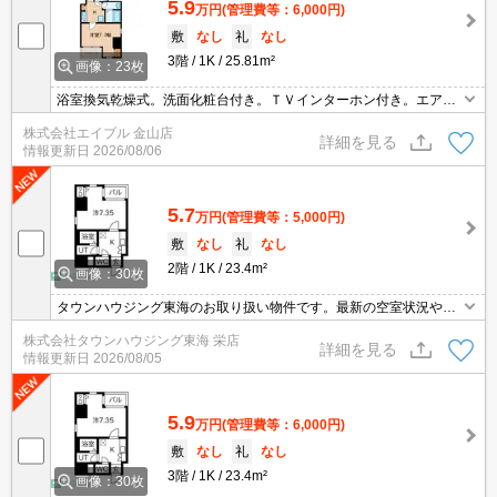
5.9
万円
(管理費等：6,000円)
敷
なし
礼
なし
3階
1K
25.81m²
画像：23枚
浴室換気乾燥式。洗面化粧台付き。ＴＶインターホン付き。エアコ
ン付き。バルコニー。保証会社加入要(月額総支払額の50%、10,00
株式会社エイブル 金山店
0円/年)。インターネットWi-Fi接続無料。
詳細を見る
情報更新日
2026/08/06
5.7
万円
(管理費等：5,000円)
敷
なし
礼
なし
2階
1K
23.4m²
画像：30枚
タウンハウジング東海のお取り扱い物件です。最新の空室状況やの
詳細などお気軽にお問い合わせ下さい。
株式会社タウンハウジング東海 栄店
詳細を見る
情報更新日
2026/08/05
5.9
万円
(管理費等：6,000円)
敷
なし
礼
なし
3階
1K
23.4m²
画像：30枚