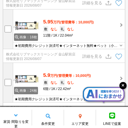
株式会社リブマックスリーシング 金山駅前店
１匹：成長時体長50センチ以下、体高30センチ以下）。
詳細を見る
情報更新日
2026/08/07
5.95
万円
(管理費等：10,000円)
敷
なし
礼
なし
11階
1K
22.04m²
画像：18枚
★初期費用クレジット決済可★インターネット無料★ペット（小型
犬・猫）可★設備充実！人気の1K♪ドラックストアやコンビニが徒
株式会社リブマックスリーシング 金山駅前店
歩圏内にあり便利な立地です♪
詳細を見る
情報更新日
2026/08/07
5.9
万円
(管理費等：10,000円)
敷
なし
礼
なし
6階
1K
22.42m²
画像：24枚
★初期費用クレジット決済可★インターネット・Wi-Fi無料★「金
山」駅徒歩圏内☆ペット飼育時共益費2000円追加（犬・猫いずれか
株式会社リブマックスリーシング 名古屋店
１匹：成長時体長50センチ以下、体高30センチ以下）。
詳細を見る
情報更新日
2026/08/07
残り11件を表示する
家賃·間取りを変
条件変更
エリア変更
LINEで提案
更