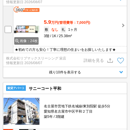
情報更新日
2026/08/07
5.9
万円
(管理費等：7,000円)
敷
なし
礼
1ヶ月
3階
1K
25.38m²
画像：24枚
★初めての方も安心！丁寧に理想の住まいをお探しいたします★
株式会社リブマックスリーシング 栄店
詳細を見る
情報更新日
2026/08/07
残り10件を表示する
サニーコート平和
賃貸アパート
名古屋市営地下鉄名城線/東別院駅 徒歩5分
愛知県名古屋市中区平和２丁目
築5年
3階建