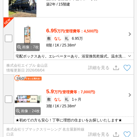
築2年
15階建
6.95
万円
(管理費等：4,500円)
敷
なし
礼
6.95万
8階
1K
25.38m²
画像：7枚
宅配ボックスあり。エレベーターあり。浴室換気乾燥式。温水洗浄
便座付き。追い焚き機能付きバス。エントランスオートロック。保
株式会社エイブル 金山店
証会社加入要(初回、月額総支払額の60%、更新料10,000円/年)。
詳細を見る
情報更新日
2026/08/04
5.9
万円
(管理費等：7,000円)
敷
なし
礼
1ヶ月
3階
1K
25.38m²
画像：24枚
★初めての方も安心！丁寧に理想の住まいをお探しいたします★
株式会社リブマックスリーシング 名古屋新幹線
詳細を見る
口店