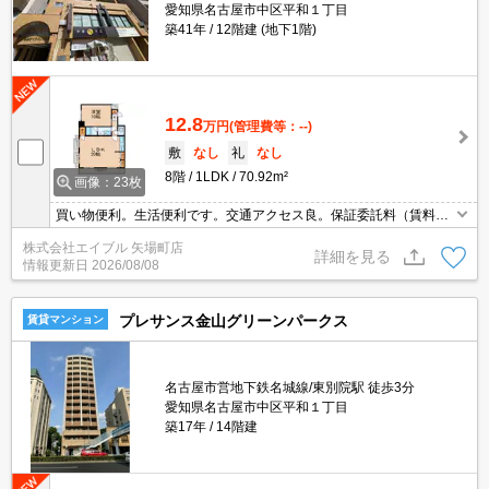
愛知県名古屋市中区平和１丁目
築41年
12階建 (地下1階)
12.8
万円
(管理費等：--)
敷
なし
礼
なし
8階
1LDK
70.92m²
画像：23枚
買い物便利。生活便利です。交通アクセス良。保証委託料（賃料総
額に対し、初回額50％、月額2％）。オートロック。エレベーター
株式会社エイブル 矢場町店
あり。宅配ボックスあり。事務所使用可。
詳細を見る
情報更新日
2026/08/08
プレサンス金山グリーンパークス
賃貸マンション
名古屋市営地下鉄名城線/東別院駅 徒歩3分
愛知県名古屋市中区平和１丁目
築17年
14階建