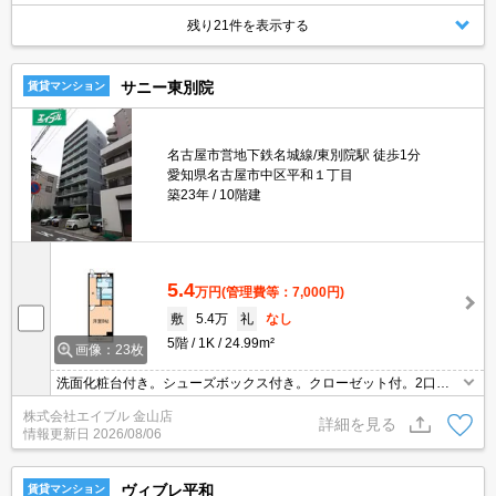
残り21件を表示する
サニー東別院
賃貸マンション
名古屋市営地下鉄名城線/東別院駅 徒歩1分
愛知県名古屋市中区平和１丁目
築23年
10階建
5.4
万円
(管理費等：7,000円)
敷
5.4万
礼
なし
5階
1K
24.99m²
画像：23枚
洗面化粧台付き。シューズボックス付き。クローゼット付。2口ガ
スコンロ付。保証会社加入要(初回月額総額50%、月次月額総額
株式会社エイブル 金山店
1%)。
詳細を見る
情報更新日
2026/08/06
ヴィブレ平和
賃貸マンション