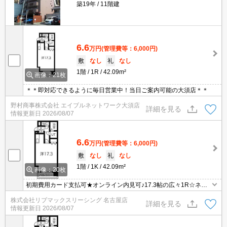
築19年
11階建
6.6
万円
(管理費等：6,000円)
敷
なし
礼
なし
1階
1R
42.09m²
画像：21枚
＊＊即対応できるように毎日営業中！当日ご案内可能の大須店＊＊
野村商事株式会社 エイブルネットワーク大須店
詳細を見る
情報更新日
2026/08/07
6.6
万円
(管理費等：6,000円)
敷
なし
礼
なし
1階
1K
42.09m²
画像：20枚
初期費用カード支払可★オンライン内見可♪17.3帖の広々1R☆ネッ
ト無料です
株式会社リブマックスリーシング 名古屋店
詳細を見る
情報更新日
2026/08/07