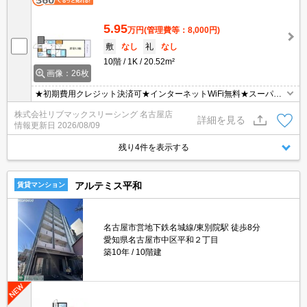
5.95
万円
(管理費等：8,000円)
敷
なし
礼
なし
10階
1K
20.52m²
画像：26枚
★初期費用クレジット決済可★インターネットWiFi無料★スーパー
が徒歩圏内にあって便利な立地です♪
株式会社リブマックスリーシング 名古屋店
詳細を見る
情報更新日
2026/08/09
残り4件を表示する
アルテミス平和
賃貸マンション
名古屋市営地下鉄名城線/東別院駅 徒歩8分
愛知県名古屋市中区平和２丁目
築10年
10階建