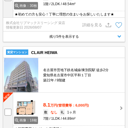
1階
2LDK
48.54m²
画像：30枚
★初めての方も安心！丁寧に理想の住まいをお探しいたします★
株式会社リブマックスリーシング 栄店
詳細を見る
情報更新日
2026/08/07
残り5件を表示する
CLAIR HEIWA
賃貸マンション
名古屋市営地下鉄名城線/東別院駅 徒歩2分
愛知県名古屋市中区平和１丁目
築22年
9階建
8.1
万円
(管理費等：6,000円)
敷
なし
礼
1ヶ月
7階
1LDK
44.89m²
画像：18枚