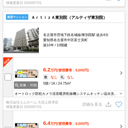
情報更新日
2026/07/31
ける宅配ボックスが付いています。ぜひご覧いただきたい賃貸物件
です。
ＡｒｔｉｚＡ東別院（アルティザ東別院）
賃貸マンション
名古屋市営地下鉄名城線/東別院駅 徒歩4分
愛知県名古屋市中区富士見町
築10年
10階建
6.2
万円
(管理費等：6,000円)
敷
なし
礼
なし
5階
1K
24.75m²
画像：30枚
オートロック防犯カメラ浴室暖房乾燥機システムキッチン温水洗浄
暖房便座ＴＶドアホン
株式会社エムホーム 大須上前津店
詳細を見る
情報更新日
2026/07/31
6.4
万円
(管理費等：6,000円)