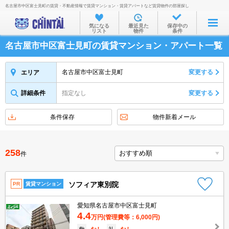
名古屋市中区富士見町の賃貸・不動産情報で賃貸マンション・賃貸アパートなど賃貸物件の部屋探し
お部屋を探す
気になる
最近見た
保存中の
リスト
物件
条件
沿線・駅から
名古屋市中区富士見町の賃貸マンション・アパート一覧
住所から
家賃相場から
名古屋市中区富士見町
変更する
エリア
通勤通学時間から
詳細条件
指定なし
変更する
物件特集から
条件保存
物件新着メール
不動産会社から
TOP
258
件
ソフィア東別院
PR
賃貸マンション
愛知県名古屋市中区富士見町
4.4
万円
(管理費等：6,000円)