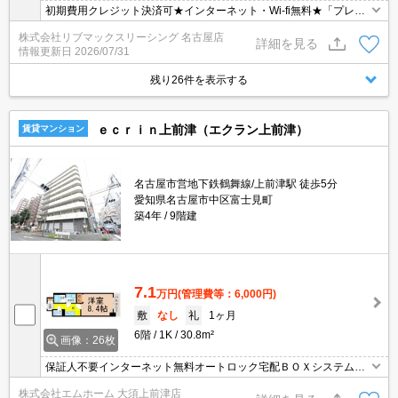
初期費用クレジット決済可★インターネット・Wi-fi無料★「プレサ
ンス」シリーズ分譲賃貸マンションです♪浴室乾燥や宅配BOX等の
株式会社リブマックスリーシング 名古屋店
設備が充実しています♪
詳細を見る
情報更新日
2026/07/31
残り26件を表示する
ｅｃｒｉｎ上前津（エクラン上前津）
賃貸マンション
名古屋市営地下鉄鶴舞線/上前津駅 徒歩5分
愛知県名古屋市中区富士見町
築4年
9階建
7.1
万円
(管理費等：6,000円)
敷
なし
礼
1ヶ月
6階
1K
30.8m²
画像：26枚
保証人不要インターネット無料オートロック宅配ＢＯＸシステムキ
ッチン浴室暖房乾燥機
株式会社エムホーム 大須上前津店