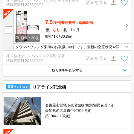
株式会社タウンハウジング東海 名古屋駅前店
詳細を見る
情報更新日
2026/08/02
7.5
万円
(管理費等：6,000円)
敷
なし
礼
1ヶ月
9階
1K
30.8m²
画像：20枚
タウンハウジング東海のお取扱い物件です。最新の空室状況や詳細
などお気軽にお問い合わせください。
株式会社タウンハウジング東海 栄店
詳細を見る
情報更新日
2026/08/05
残り9件を表示する
リアライズ記念橋
賃貸マンション
名古屋市営地下鉄名城線/東別院駅 徒歩7分
愛知県名古屋市中区富士見町
築19年
12階建