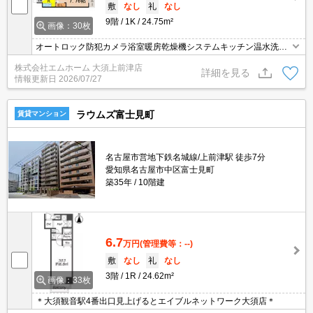
敷
なし
礼
なし
9階
1K
24.75m²
画像：30枚
オートロック防犯カメラ浴室暖房乾燥機システムキッチン温水洗浄
暖房便座ＴＶドアホン
株式会社エムホーム 大須上前津店
詳細を見る
情報更新日
2026/07/27
ラウムズ富士見町
賃貸マンション
名古屋市営地下鉄名城線/上前津駅 徒歩7分
愛知県名古屋市中区富士見町
築35年
10階建
6.7
万円
(管理費等：--)
敷
なし
礼
なし
3階
1R
24.62m²
画像：33枚
＊大須観音駅4番出口見上げるとエイブルネットワーク大須店＊