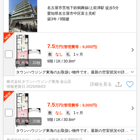
名古屋市営地下鉄鶴舞線/上前津駅 徒歩5分
愛知県名古屋市中区富士見町
築3年
9階建
7.5
万円
(管理費等：6,000円)
敷
なし
礼
1ヶ月
9階
1K
30.8m²
画像：20枚
タウンハウジング東海のお取扱い物件です。最新の空室状況や詳細
などお気軽にお問い合わせください。
株式会社タウンハウジング東海 金山店
詳細を見る
情報更新日
2026/08/03
7.5
万円
(管理費等：6,000円)
敷
なし
礼
1ヶ月
9階
1K
30.8m²
画像：20枚
タウンハウジング東海のお取扱い物件です。最新の空室状況や詳細
などお気軽にお問い合わせください。