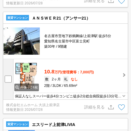
詳細を見る
情報更新日
2026/07/28
ＡＮＳＷＥＲ21（アンサー21）
賃貸マンション
名古屋市営地下鉄鶴舞線/上前津駅 徒歩5分
愛知県名古屋市中区富士見町
築30年
9階建
10.8
万円
(管理費等：7,000円)
敷
2ヶ月
礼
なし
2階
3LDK
65.69m²
画像：24枚
保証人なしスーパー徒歩4分コンビニ徒歩2分総合病院徒歩13分宅配
ＢＯＸ付
株式会社エムホーム 大須上前津店
詳細を見る
情報更新日
2026/07/28
エスリード上前津LIVIA
賃貸マンション