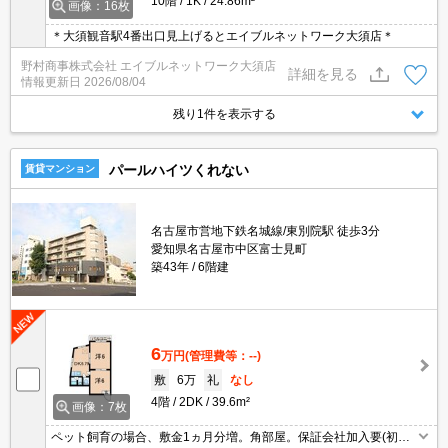
10階
1K
24.86m²
画像：16枚
＊大須観音駅4番出口見上げるとエイブルネットワーク大須店＊
野村商事株式会社 エイブルネットワーク大須店
詳細を見る
情報更新日
2026/08/04
残り1件を表示する
パールハイツくれない
賃貸マンション
名古屋市営地下鉄名城線/東別院駅 徒歩3分
愛知県名古屋市中区富士見町
築43年
6階建
6
万円
(管理費等：--)
敷
6万
礼
なし
4階
2DK
39.6m²
画像：7枚
ペット飼育の場合、敷金1ヵ月分増。角部屋。保証会社加入要(初