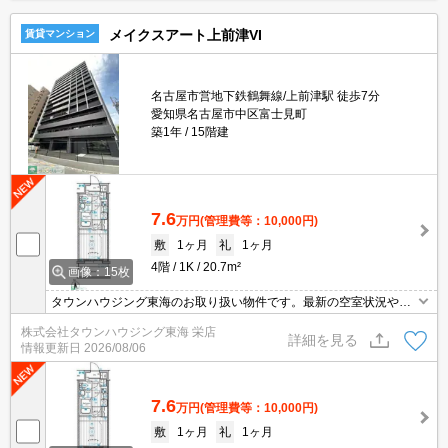
メイクスアート上前津VI
賃貸マンション
名古屋市営地下鉄鶴舞線/上前津駅 徒歩7分
愛知県名古屋市中区富士見町
築1年
15階建
7.6
万円
(管理費等：10,000円)
敷
1ヶ月
礼
1ヶ月
4階
1K
20.7m²
画像：15枚
タウンハウジング東海のお取り扱い物件です。最新の空室状況やの
詳細などお気軽にお問い合わせ下さい。
株式会社タウンハウジング東海 栄店
詳細を見る
情報更新日
2026/08/06
7.6
万円
(管理費等：10,000円)
敷
1ヶ月
礼
1ヶ月