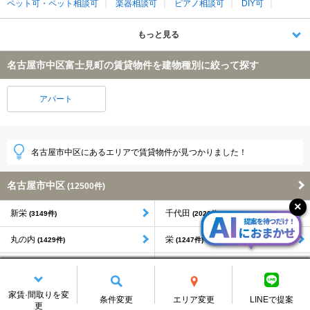
ペット可・ペット相談可
楽器相談可
ピアノ相談可
DIY可
もっと見る
名古屋市中区富士見町の賃貸物件を建物種別に絞って探す
アパート
名古屋市中区にあるエリアで賃貸物件が見つかりました！
名古屋市中区
(12500件)
新栄
千代田
(3149件)
(2020件)
丸の内
栄
(1429件)
(1247件)
大須
橘
(1006件)
(507件)
松原
上前津
(484件)
(408件)
家賃·間取りを変
条件変更
エリア変更
LINEで提案
更