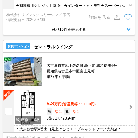
★初期費用クレジット決済可★インターネット無料★スーパーや商
店街が徒歩圏内にあって便利な立地です♪
株式会社リブマックスリーシング 栄店
詳細を見る
情報更新日
2026/08/06
残り10件を表示する
セントラルウイング
賃貸マンション
名古屋市営地下鉄名城線/上前津駅 徒歩6分
愛知県名古屋市中区富士見町
築27年
7階建
5.3
万円
(管理費等：5,000円)
敷
なし
礼
なし
5階
1K
23.94m²
画像：19枚
＊大須観音駅4番出口見上げるとエイブルネットワーク大須店＊