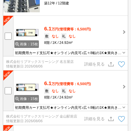
築12年
12階建
6.1
万円
(管理費等：6,500円)
敷
なし
礼
なし
8階
1K
24.92m²
画像：15枚
初期費用カード支払可★オンライン内見可♪広々8帖の1K★東向き★
ネット無料です
株式会社リブマックスリーシング 名古屋店
詳細を見る
情報更新日
2026/08/06
6.1
万円
(管理費等：6,500円)
敷
なし
礼
なし
8階
1K
24.92m²
画像：15枚
初期費用カード支払可★オンライン内見可♪広々8帖の1K★東向き★
ネット無料です
株式会社リブマックスリーシング 金山駅前店
詳細を見る
情報更新日
2026/08/06