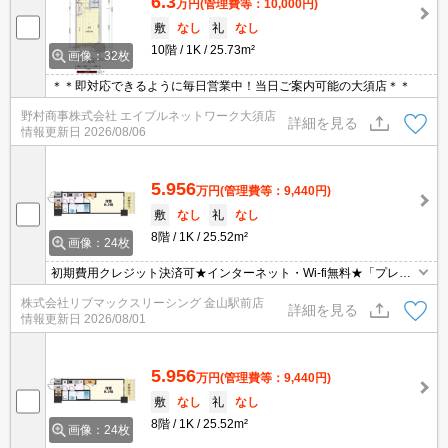
6.3
万円
(管理費等：10,000円)
敷
なし
礼
なし
10階
1K
25.73m²
画像：32枚
＊＊即対応できるように毎日営業中！当日ご案内可能の大須店＊＊
野村商事株式会社 エイブルネットワーク大須店
詳細を見る
情報更新日
2026/08/06
5.956
万円
(管理費等：9,440円)
敷
なし
礼
なし
8階
1K
25.52m²
画像：24枚
初期費用クレジット決済可★インターネット・Wi-fi無料★「プレサ
ンス」シリーズ分譲賃貸マンションです♪浴室乾燥や宅配BOX等の
株式会社リブマックスリーシング 金山駅前店
設備が充実しています♪
詳細を見る
情報更新日
2026/08/01
5.956
万円
(管理費等：9,440円)
敷
なし
礼
なし
8階
1K
25.52m²
画像：24枚