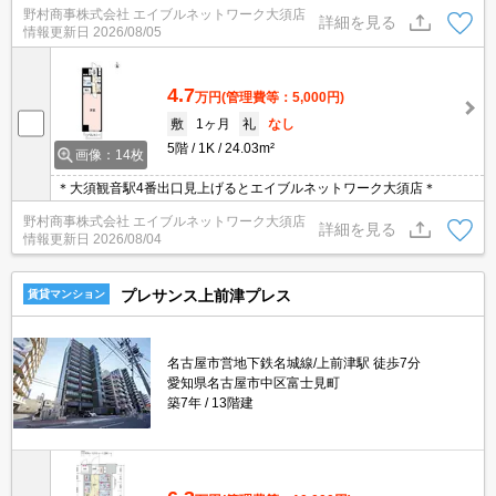
野村商事株式会社 エイブルネットワーク大須店
詳細を見る
情報更新日
2026/08/05
4.7
万円
(管理費等：5,000円)
敷
1ヶ月
礼
なし
5階
1K
24.03m²
画像：14枚
＊大須観音駅4番出口見上げるとエイブルネットワーク大須店＊
野村商事株式会社 エイブルネットワーク大須店
詳細を見る
情報更新日
2026/08/04
プレサンス上前津プレス
賃貸マンション
名古屋市営地下鉄名城線/上前津駅 徒歩7分
愛知県名古屋市中区富士見町
築7年
13階建