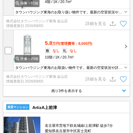
4階
1K
20.7m²
画像：15枚
タウンハウジング東海のお取り扱い物件です。最新の空室状況やの
詳細などお気軽にお問い合わせ下さい。
株式会社タウンハウジング東海 金山店
詳細を見る
情報更新日
2026/08/05
5.8
万円
(管理費等：8,000円)
敷
なし
礼
なし
10階
1K
20.7m²
画像：29枚
タウンハウジング東海のお取扱い物件です。最新の空室状況や詳細
などお気軽にお問い合わせください。
株式会社タウンハウジング東海 金山店
詳細を見る
情報更新日
2026/08/05
残り3件を表示する
ArtizA上前津
賃貸マンション
名古屋市営地下鉄名城線/上前津駅 徒歩7分
愛知県名古屋市中区富士見町