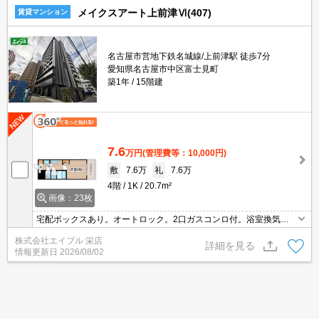
メイクスアート上前津Ⅵ(407)
賃貸マンション
名古屋市営地下鉄名城線/上前津駅 徒歩7分
愛知県名古屋市中区富士見町
築1年
15階建
7.6
万円
(管理費等：10,000円)
敷
7.6万
礼
7.6万
4階
1K
20.7m²
画像：23枚
宅配ボックスあり。オートロック。2口ガスコンロ付。浴室換気乾
燥式。温水洗浄便座付き。インターネット無料。
株式会社エイブル 栄店
詳細を見る
情報更新日
2026/08/02