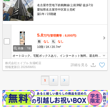
名古屋市営地下鉄鶴舞線/上前津駅 徒歩7分
愛知県名古屋市中区富士見町
築1年
15階建
5.8
万円
(管理費等：8,000円)
敷
なし
礼
なし
10階
1K
20.7m²
画像：7枚
オートロック。宅配ボックスあり。インターネット無料。退去時、
ルームクリーニング料金44,000円。退去時、エアコン洗浄代16,500
株式会社エイブル 矢場町店
円。
詳細を見る
情報更新日
2026/08/01
1
2