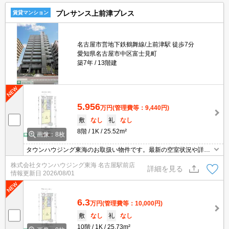
プレサンス上前津プレス
賃貸マンション
名古屋市営地下鉄鶴舞線/上前津駅 徒歩7分
愛知県名古屋市中区富士見町
築7年
13階建
5.956
万円
(管理費等：9,440円)
敷
なし
礼
なし
8階
1K
25.52m²
画像：8枚
タウンハウジング東海のお取扱い物件です。最新の空室状況や詳細
などお気軽にお問い合わせください。
株式会社タウンハウジング東海 名古屋駅前店
詳細を見る
情報更新日
2026/08/01
6.3
万円
(管理費等：10,000円)
敷
なし
礼
なし
10階
1K
25.73m²