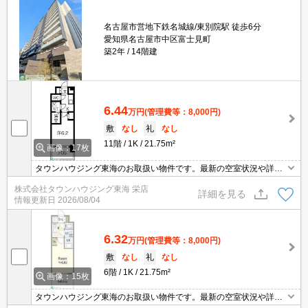
名古屋市営地下鉄名城線/東別院駅 徒歩6分
愛知県名古屋市中区富士見町
築2年
14階建
6.44
万円
(管理費等：8,000円)
敷
なし
礼
なし
11階
1K
21.75m²
画像：17枚
タウンハウジング東海のお取扱い物件です。最新の空室状況や詳細
などお気軽にお問い合わせください。
株式会社タウンハウジング東海 栄店
詳細を見る
情報更新日
2026/08/04
6.32
万円
(管理費等：8,000円)
敷
なし
礼
なし
6階
1K
21.75m²
画像：15枚
タウンハウジング東海のお取扱い物件です。最新の空室状況や詳細
などお気軽にお問い合わせください。