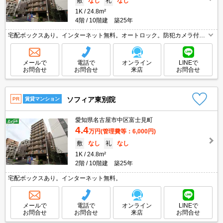
敷
なし
礼
なし
1K
24.8m²
4階
10階建 築25年
宅配ボックスあり。インターネット無料。オートロック。防犯カメラ付
き。1口ガスコンロ付。
メールで
電話で
オンライン
LINEで
お問合せ
お問合せ
来店
お問合せ
ソフィア東別院
PR
賃貸マンション
愛知県名古屋市中区富士見町
4.4
万円
(管理費等：6,000円)
敷
なし
礼
なし
1K
24.8m²
2階
10階建 築25年
宅配ボックスあり。インターネット無料。
メールで
電話で
オンライン
LINEで
お問合せ
お問合せ
来店
お問合せ