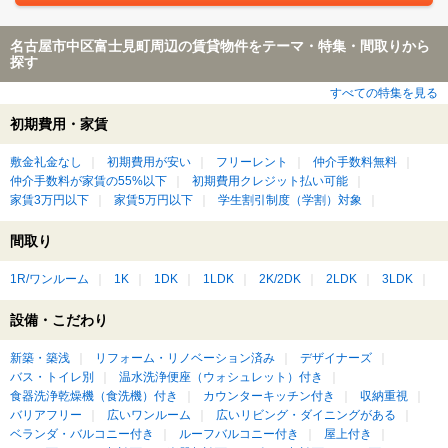
名古屋市中区富士見町周辺の賃貸物件をテーマ・特集・間取りから
探す
すべての特集を見る
初期費用・家賃
敷金礼金なし
初期費用が安い
フリーレント
仲介手数料無料
仲介手数料が家賃の55%以下
初期費用クレジット払い可能
家賃3万円以下
家賃5万円以下
学生割引制度（学割）対象
間取り
1R/ワンルーム
1K
1DK
1LDK
2K/2DK
2LDK
3LDK
設備・こだわり
新築・築浅
リフォーム・リノベーション済み
デザイナーズ
バス・トイレ別
温水洗浄便座（ウォシュレット）付き
食器洗浄乾燥機（食洗機）付き
カウンターキッチン付き
収納重視
バリアフリー
広いワンルーム
広いリビング・ダイニングがある
ベランダ・バルコニー付き
ルーフバルコニー付き
屋上付き