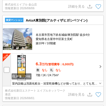
回、月額総支払額の50%)。
株式会社エイブル 金山店
詳細を見る
情報更新日
2026/08/06
ArtizA東別院(アルティザヒガシベツイン)
賃貸マンション
名古屋市営地下鉄名城線/東別院駅 徒歩4分
愛知県名古屋市中区富士見町
築10年
10階建
6.3
万円
(管理費等：6,000円)
敷
なし
礼
なし
7階
1K
24.75m²
画像：24枚
室内設備は洗面化粧台・浴室乾燥機などが揃っており、とても充実
しています。収納はシューズボックス・クロゼットなど豊富なの
株式会社新日エステート エイブルネットワーク
で、広々と空間を利用することも可能です。セキュリティ面は、オ
詳細を見る
港店
ートロック・TVインターホンなどを設置しているので安全面でも優
情報更新日
2026/08/01
れております。共用部にはエレベータ・敷地内ごみ置き場などが揃
っております。