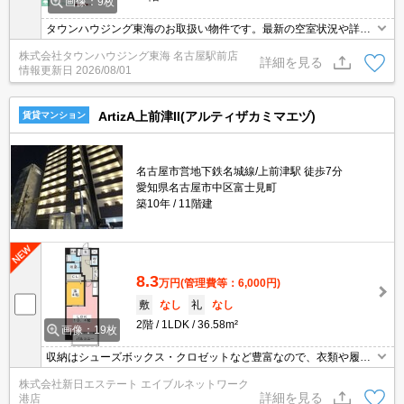
画像：9枚
タウンハウジング東海のお取扱い物件です。最新の空室状況や詳細
などお気軽にお問い合わせください。
株式会社タウンハウジング東海 名古屋駅前店
詳細を見る
情報更新日
2026/08/01
ArtizA上前津II(アルティザカミマエヅ)
賃貸マンション
名古屋市営地下鉄名城線/上前津駅 徒歩7分
愛知県名古屋市中区富士見町
築10年
11階建
8.3
万円
(管理費等：6,000円)
敷
なし
礼
なし
2階
1LDK
36.58m²
画像：19枚
収納はシューズボックス・クロゼットなど豊富なので、衣類や履き
物の整理がしやすく便利です。お手入れしやすいように工夫されて
株式会社新日エステート エイブルネットワーク
いるので綺麗な状態を保ちやすい洗面化粧台を採用しております。
詳細を見る
港店
不在時でも荷物を受け取ることができるため、時間調整の手間が省