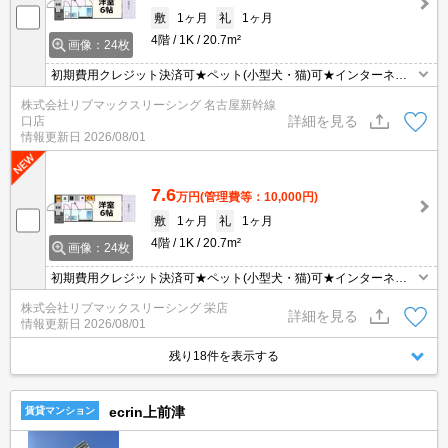
敷
1ヶ月
礼
1ヶ月
4階
1K
20.7m²
画像：24枚
初期費用クレジット決済可★ペット(小型犬・猫)可★インターネッ
トWiFi無料★スーパーや商店街が徒歩圏内にあって便利な立地です♪
株式会社リブマックスリーシング 名古屋新幹線
詳細を見る
口店
情報更新日
2026/08/01
7.6
万円
(管理費等：10,000円)
敷
1ヶ月
礼
1ヶ月
4階
1K
20.7m²
画像：24枚
初期費用クレジット決済可★ペット(小型犬・猫)可★インターネッ
トWiFi無料★スーパーや商店街が徒歩圏内にあって便利な立地です♪
株式会社リブマックスリーシング 栄店
詳細を見る
情報更新日
2026/08/01
残り18件を表示する
ecrin上前津
賃貸マンション