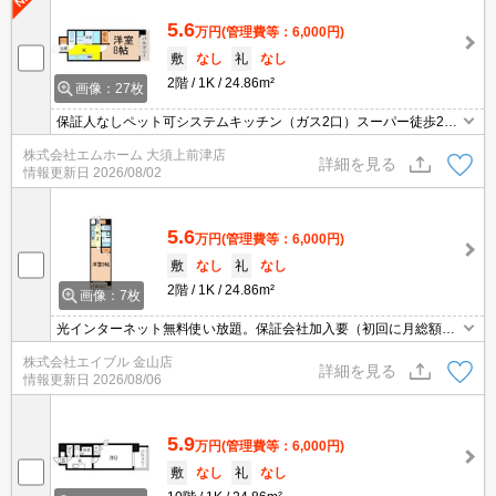
5.6
万円
(管理費等：6,000円)
敷
なし
礼
なし
2階
1K
24.86m²
画像：27枚
保証人なしペット可システムキッチン（ガス2口）スーパー徒歩2分
コンビニ徒歩1分
株式会社エムホーム 大須上前津店
詳細を見る
情報更新日
2026/08/02
5.6
万円
(管理費等：6,000円)
敷
なし
礼
なし
2階
1K
24.86m²
画像：7枚
光インターネット無料使い放題。保証会社加入要（初回に月総額5
0%、更新料1万円/年）。防犯カメラ設置済みなので、一人暮らしの
株式会社エイブル 金山店
方でも安心です。宅配ボックスあり。初めての一人暮らしの方向
詳細を見る
情報更新日
2026/08/06
き。
5.9
万円
(管理費等：6,000円)
敷
なし
礼
なし