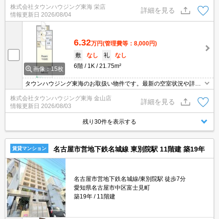
株式会社タウンハウジング東海 栄店
詳細を見る
情報更新日
2026/08/04
6.32
万円
(管理費等：8,000円)
敷
なし
礼
なし
6階
1K
21.75m²
画像：15枚
タウンハウジング東海のお取扱い物件です。最新の空室状況や詳細
などお気軽にお問い合わせください。
株式会社タウンハウジング東海 金山店
詳細を見る
情報更新日
2026/08/03
残り30件を表示する
名古屋市営地下鉄名城線 東別院駅 11階建 築19年
賃貸マンション
名古屋市営地下鉄名城線/東別院駅 徒歩7分
愛知県名古屋市中区富士見町
築19年
11階建