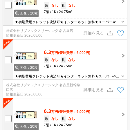
敷
なし
礼
なし
7階
1K
24.75m²
画像：20枚
★初期費用クレジット決済可★インターネット無料★スーパーや商
店街が徒歩圏内にあって便利な立地です♪
株式会社リブマックスリーシング 名古屋店
詳細を見る
情報更新日
2026/08/06
6.3
万円
(管理費等：6,000円)
敷
なし
礼
なし
7階
1K
24.75m²
画像：20枚
★初期費用クレジット決済可★インターネット無料★スーパーや商
店街が徒歩圏内にあって便利な立地です♪
株式会社リブマックスリーシング 名古屋新幹線
詳細を見る
口店
情報更新日
2026/08/06
6.3
万円
(管理費等：6,000円)
敷
なし
礼
なし
7階
1K
24.75m²
画像：20枚