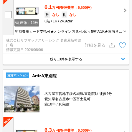
6.1
万円
(管理費等：6,500円)
敷
なし
礼
なし
8階
1K
24.92m²
画像：15枚
初期費用カード支払可★オンライン内見可♪広々8帖の1K★東向き★
ネット無料です
株式会社リブマックスリーシング 名古屋新幹線
詳細を見る
口店
情報更新日
2026/08/06
残り13件を表示する
ArtizA東別院
賃貸マンション
名古屋市営地下鉄名城線/東別院駅 徒歩4分
愛知県名古屋市中区富士見町
築10年
10階建
6.3
万円
(管理費等：6,000円)