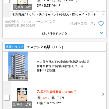
敷
50,000円
礼
250,000円
2階
2LDK
64m²
画像：6枚
初期費用クレジット決済可★ペット(小型犬・猫)可★インターネッ
トWiFi無料★追い炊き機能など設備充実の2LDK♪スーパーが徒歩圏
株式会社リブマックスリーシング 栄店
内にあって便利な立地です！
詳細を見る
情報更新日
2026/08/07
残り9件を表示する
エステシア名駅（1102）
賃貸マンション
名古屋市営地下鉄東山線/亀島駅 徒歩3分
愛知県名古屋市西区則武新町３丁目
築1年
13階建
7.2
万円
(管理費等：10,000円)
敷
なし
礼
7.2万
11階
1R
25.22m²
画像：17枚