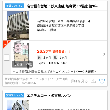
名古屋市営地下鉄東山線 亀島駅 19階建 築3年
賃貸マンション
名古屋市営地下鉄東山線/亀島駅 徒歩8分
愛知県名古屋市西区則武新町３丁目
築3年
19階建
26.3
万円
(管理費等：--)
敷
2ヶ月
礼
1ヶ月
12階
3LDK
86.35m²
画像：23枚
＊大須観音駅4番出口見上げるとエイブルネットワーク大須店＊
野村商事株式会社 エイブルネットワーク大須店
詳細を見る
情報更新日
2026/08/06
エステムコート名古屋ルノン
賃貸マンション