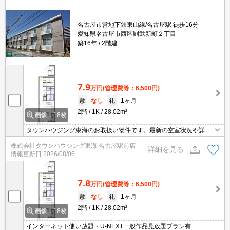
名古屋市営地下鉄東山線/名古屋駅 徒歩16分
愛知県名古屋市西区則武新町２丁目
築16年
2階建
7.9
万円
(管理費等：6,500円)
敷
なし
礼
1ヶ月
2階
1K
28.02m²
画像：18枚
タウンハウジング東海のお取扱い物件です。最新の空室状況や詳細
などお気軽にお問い合わせください。
株式会社タウンハウジング東海 名古屋駅前店
詳細を見る
情報更新日
2026/08/06
7.8
万円
(管理費等：6,500円)
敷
なし
礼
1ヶ月
2階
1K
28.02m²
画像：18枚
インターネット使い放題・U-NEXT一般作品見放題プラン有