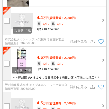
4.4
万円
(管理費等：2,000円)
敷
なし
礼
なし
4階
1K
24.3m²
画像：1枚
株式会社タウンハウジング東海 名古屋駅前店
詳細を見る
情報更新日
2026/08/08
4.5
万円
(管理費等：2,000円)
敷
なし
礼
なし
3階
1K
24.3m²
画像：23枚
＊＊即対応できるように毎日営業中！当日ご案内可能の大須店＊＊
野村商事株式会社 エイブルネットワーク大須店
詳細を見る
情報更新日
2026/08/09
4.5
万円
(管理費等：2,000円)