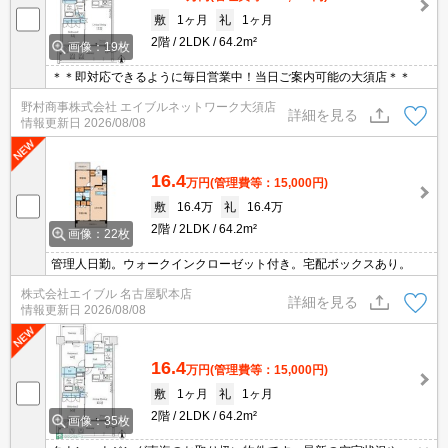
敷
1ヶ月
礼
1ヶ月
2階
2LDK
64.2m²
画像：19枚
＊＊即対応できるように毎日営業中！当日ご案内可能の大須店＊＊
野村商事株式会社 エイブルネットワーク大須店
詳細を見る
情報更新日
2026/08/08
16.4
万円
(管理費等：15,000円)
敷
16.4万
礼
16.4万
2階
2LDK
64.2m²
画像：22枚
管理人日勤。ウォークインクローゼット付き。宅配ボックスあり。
株式会社エイブル 名古屋駅本店
詳細を見る
情報更新日
2026/08/08
16.4
万円
(管理費等：15,000円)
敷
1ヶ月
礼
1ヶ月
2階
2LDK
64.2m²
画像：35枚