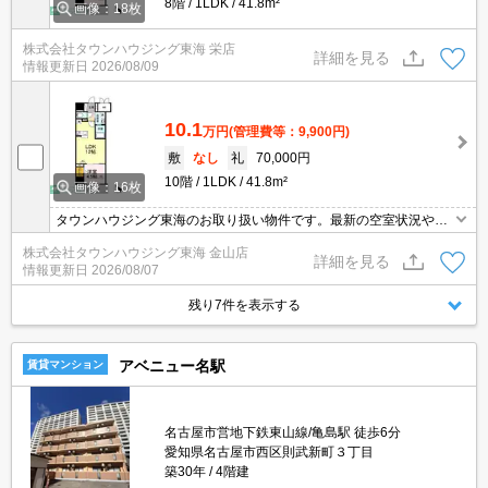
8階
1LDK
41.8m²
画像：18枚
株式会社タウンハウジング東海 栄店
詳細を見る
情報更新日
2026/08/09
10.1
万円
(管理費等：9,900円)
敷
なし
礼
70,000円
10階
1LDK
41.8m²
画像：16枚
タウンハウジング東海のお取り扱い物件です。最新の空室状況やの
詳細などお気軽にお問い合わせ下さい。
株式会社タウンハウジング東海 金山店
詳細を見る
情報更新日
2026/08/07
残り7件を表示する
アベニュー名駅
賃貸マンション
名古屋市営地下鉄東山線/亀島駅 徒歩6分
愛知県名古屋市西区則武新町３丁目
築30年
4階建