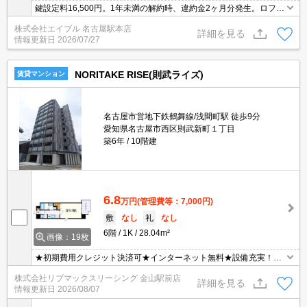
鍵設定料16,500円。1年未満の解約時、違約金2ヶ月分発生。ロフト
付き。退去時、ルームクリーニング料金46,200円。
株式会社エイブル 名古屋駅本店
詳細を見る
情報更新日
2026/07/27
NORITAKE RISE(則武ライズ)
賃貸マンション
名古屋市営地下鉄鶴舞線/浅間町駅 徒歩9分
愛知県名古屋市西区則武新町１丁目
築6年
10階建
6.8
万円
(管理費等：7,000円)
敷
なし
礼
なし
6階
1K
28.04m²
画像：19枚
★初期費用クレジット決済可★インターネット無料★設備充実！
広々8.3帖の１K☆スーパーも徒歩圏内にあって便利な立地です！諸
株式会社リブマックスリーシング 金山駅前店
条件等お気軽にお問い合わせください♪
詳細を見る
情報更新日
2026/08/07