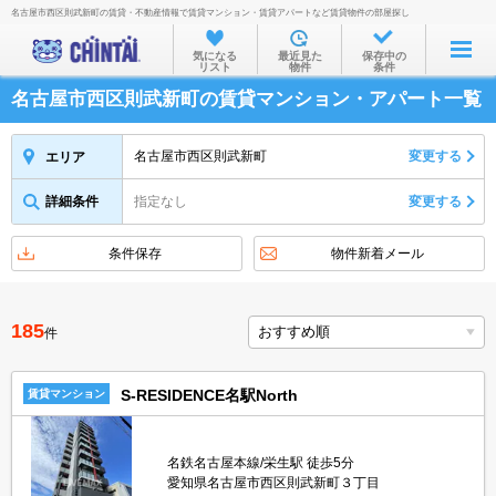
名古屋市西区則武新町の賃貸・不動産情報で賃貸マンション・賃貸アパートなど賃貸物件の部屋探し
お部屋を探す
気になる
最近見た
保存中の
リスト
物件
条件
沿線・駅から
名古屋市西区則武新町の賃貸マンション・アパート一覧
住所から
家賃相場から
名古屋市西区則武新町
変更する
エリア
通勤通学時間から
詳細条件
指定なし
変更する
物件特集から
条件保存
物件新着メール
不動産会社から
TOP
185
件
S-RESIDENCE名駅North
賃貸マンション
名鉄名古屋本線/栄生駅 徒歩5分
愛知県名古屋市西区則武新町３丁目