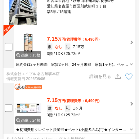
名古屋市営地下鉄東山線/亀島駅 徒歩5分
愛知県名古屋市西区則武新町３丁目
築3年
15階建
7.15
万円
(管理費等：6,490円)
敷
なし
礼
7.15万
3階
1DK
25.72m²
画像：15枚
違約金(12ヶ月未満 家賃2ヶ月、24ヶ月未満 家賃1ヶ月)。ペット
登録料月500円。ペット飼育の場合、退去時消毒料2.2万円。
株式会社エイブル 名古屋駅本店
詳細を見る
情報更新日
2026/08/06
7.15
万円
(管理費等：6,490円)
敷
なし
礼
1ヶ月
3階
1DK
25.72m²
画像：24枚
★初期費用クレジット決済可★ペット(小型犬のみ)可★インターネ
ットWiFi無料★ウォークインクローゼット付きの１DK♪名古屋駅へ
株式会社リブマックスリーシング 名古屋新幹線