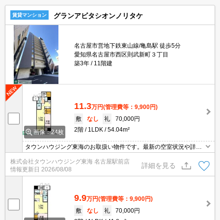
グランアビタシオンノリタケ
賃貸マンション
名古屋市営地下鉄東山線/亀島駅 徒歩5分
愛知県名古屋市西区則武新町３丁目
築3年
11階建
11.3
万円
(管理費等：9,900円)
敷
なし
礼
70,000円
2階
1LDK
54.04m²
画像：24枚
タウンハウジング東海のお取扱い物件です。最新の空室状況や詳細
などお気軽にお問い合わせください。
株式会社タウンハウジング東海 名古屋駅前店
詳細を見る
情報更新日
2026/08/08
9.9
万円
(管理費等：9,900円)
敷
なし
礼
70,000円