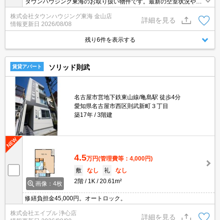
タウンハウジング東海のお取り扱い物件です。最新の空室状況やの
詳細などお気軽にお問い合わせ下さい。
株式会社タウンハウジング東海 金山店
詳細を見る
情報更新日
2026/08/08
残り6件を表示する
ソリッド則武
賃貸アパート
名古屋市営地下鉄東山線/亀島駅 徒歩4分
愛知県名古屋市西区則武新町３丁目
築17年
3階建
4.5
万円
(管理費等：4,000円)
敷
なし
礼
なし
2階
1K
20.61m²
画像：4枚
修繕負担金45,000円。オートロック。
株式会社エイブル 浄心店
詳細を見る