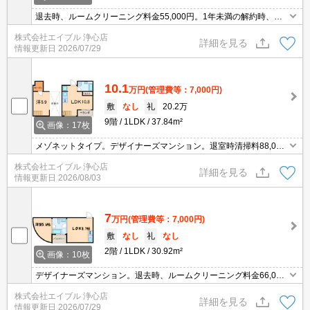
退去時、ルームクリーニング料金55,000円。1年未満の解約時、違
約金1ヶ月分発生。
株式会社エイブル 浄心店
詳細を見る
情報更新日
2026/07/29
10.1
万円
(管理費等：7,000円)
敷
なし
礼
20.2万
9階
1LDK
37.84m²
画像：17枚
メゾネットタイプ。デザイナーズマンション。退室時清掃料88,000
円。
株式会社エイブル 浄心店
詳細を見る
情報更新日
2026/08/03
7
万円
(管理費等：7,000円)
敷
なし
礼
なし
2階
1LDK
30.92m²
画像：10枚
デザイナーズマンション。退去時、ルームクリーニング料金66,000
円。1年未満の解約時、違約金1ヶ月分発生。IH調理器付き。
株式会社エイブル 浄心店
詳細を見る
情報更新日
2026/07/29