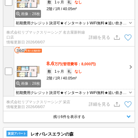
敷
1ヶ月
礼
なし
2階
1R
40.05m²
画像：28枚
初期費用クレジット決済可★インターネットWiFi無料★追い炊き機
能など設備充実の1R＋S♪スーパーやショッピング施設が徒歩圏内に
株式会社リブマックスリーシング 名古屋新幹線
あって便利な立地です！
詳細を見る
口店
情報更新日
2026/08/07
8.6
万円
(管理費等：8,000円)
敷
1ヶ月
礼
なし
2階
1R
40.05m²
画像：28枚
初期費用クレジット決済可★インターネットWiFi無料★追い炊き機
能など設備充実の1R＋S♪スーパーやショッピング施設が徒歩圏内に
株式会社リブマックスリーシング 栄店
あって便利な立地です！
詳細を見る
情報更新日
2026/08/07
残り6件を表示する
レオパレスエランの森
賃貸アパート