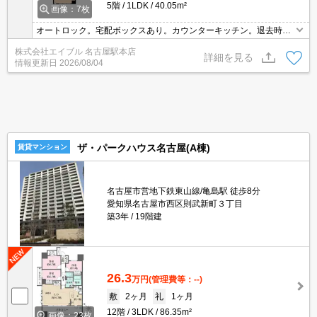
5階
1LDK
40.05m²
画像：7枚
オートロック。宅配ボックスあり。カウンターキッチン。退去時、
ルームクリーニング料金49,500円。退去時、エアコン洗浄代14,300
株式会社エイブル 名古屋駅本店
円。退去時、鍵交換33,000円。
詳細を見る
情報更新日
2026/08/04
ザ・パークハウス名古屋(A棟)
賃貸マンション
名古屋市営地下鉄東山線/亀島駅 徒歩8分
愛知県名古屋市西区則武新町３丁目
築3年
19階建
26.3
万円
(管理費等：--)
敷
2ヶ月
礼
1ヶ月
12階
3LDK
86.35m²
画像：23枚