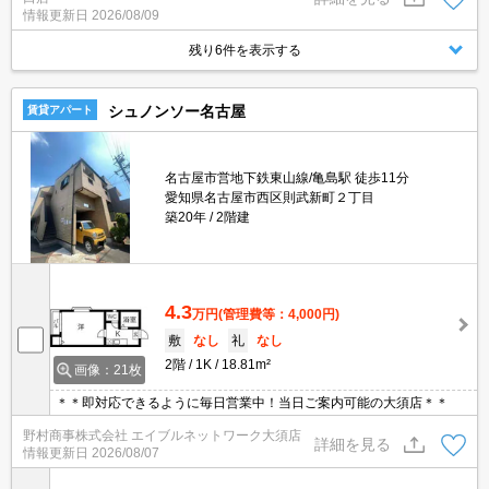
情報更新日
2026/08/09
残り6件を表示する
シュノンソー名古屋
賃貸アパート
名古屋市営地下鉄東山線/亀島駅 徒歩11分
愛知県名古屋市西区則武新町２丁目
築20年
2階建
4.3
万円
(管理費等：4,000円)
敷
なし
礼
なし
2階
1K
18.81m²
画像：21枚
＊＊即対応できるように毎日営業中！当日ご案内可能の大須店＊＊
野村商事株式会社 エイブルネットワーク大須店
詳細を見る
情報更新日
2026/08/07