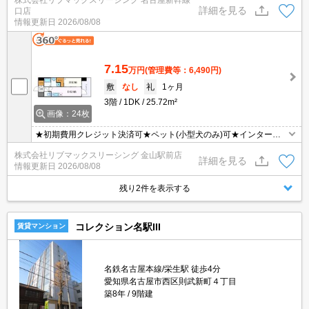
も徒歩圏内の便利な立地です！
詳細を見る
口店
情報更新日
2026/08/08
7.15
万円
(管理費等：6,490円)
敷
なし
礼
1ヶ月
3階
1DK
25.72m²
画像：24枚
★初期費用クレジット決済可★ペット(小型犬のみ)可★インターネ
ットWiFi無料★ウォークインクローゼット付きの１DK♪名古屋駅へ
株式会社リブマックスリーシング 金山駅前店
も徒歩圏内の便利な立地です！
詳細を見る
情報更新日
2026/08/08
残り2件を表示する
コレクション名駅III
賃貸マンション
名鉄名古屋本線/栄生駅 徒歩4分
愛知県名古屋市西区則武新町４丁目
築8年
9階建