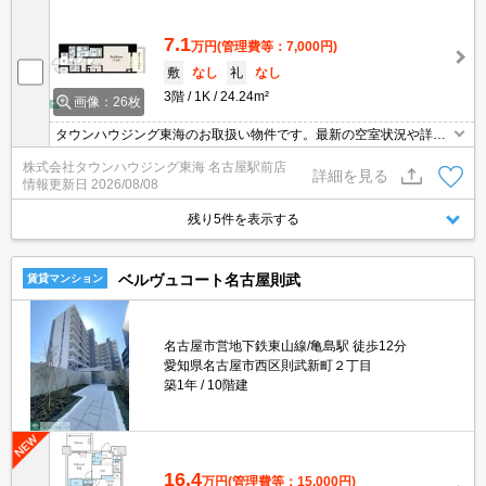
7.1
万円
(管理費等：7,000円)
敷
なし
礼
なし
3階
1K
24.24m²
画像：26枚
タウンハウジング東海のお取扱い物件です。最新の空室状況や詳細
などお気軽にお問い合わせください。
株式会社タウンハウジング東海 名古屋駅前店
詳細を見る
情報更新日
2026/08/08
残り5件を表示する
ベルヴュコート名古屋則武
賃貸マンション
名古屋市営地下鉄東山線/亀島駅 徒歩12分
愛知県名古屋市西区則武新町２丁目
築1年
10階建
16.4
万円
(管理費等：15,000円)