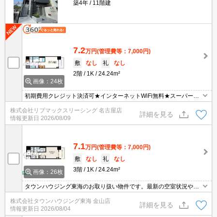
築4年
11階建
7.2
万円
(管理費等：7,000円)
敷
なし
礼
なし
2階
1K
24.24m²
画像：24枚
初期費用クレジット決済可★インターネットWiFi無料★スーパーが
徒歩圏内に複数あって便利な立地です♪
株式会社リブマックスリーシング 名古屋店
詳細を見る
情報更新日
2026/08/09
7.1
万円
(管理費等：7,000円)
敷
なし
礼
なし
3階
1K
24.24m²
画像：26枚
タウンハウジング東海のお取り扱い物件です。最新の空室状況やの
詳細などお気軽にお問い合わせ下さい。
株式会社タウンハウジング東海 金山店
詳細を見る
情報更新日
2026/08/04