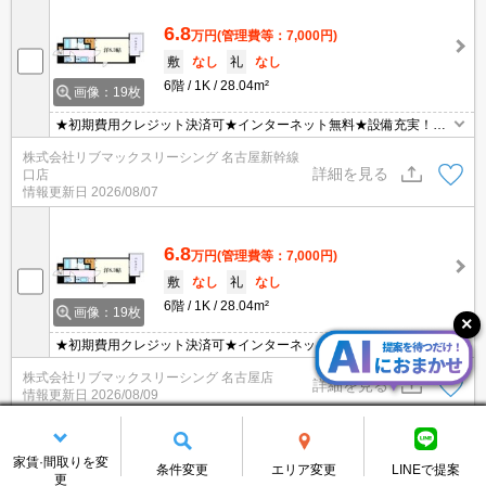
6.8
万円
(管理費等：7,000円)
敷
なし
礼
なし
6階
1K
28.04m²
画像：19枚
★初期費用クレジット決済可★インターネット無料★設備充実！
広々8.3帖の１K☆スーパーも徒歩圏内にあって便利な立地です！諸
株式会社リブマックスリーシング 名古屋新幹線
条件等お気軽にお問い合わせください♪
詳細を見る
口店
情報更新日
2026/08/07
6.8
万円
(管理費等：7,000円)
敷
なし
礼
なし
6階
1K
28.04m²
画像：19枚
★初期費用クレジット決済可★インターネット無料★設備充実！
広々8.3帖の１K☆スーパーも徒歩圏内にあって便利な立地です！諸
株式会社リブマックスリーシング 名古屋店
条件等お気軽にお問い合わせください♪
詳細を見る
情報更新日
2026/08/09
残り3件を表示する
家賃·間取りを変
条件変更
エリア変更
LINEで提案
更