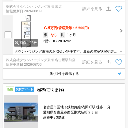
株式会社タウンハウジング東海 栄店
詳細を見る
情報更新日
2026/08/09
7.8
万円
(管理費等：6,500円)
敷
なし
礼
1ヶ月
2階
1K
28.02m²
画像：18枚
タウンハウジング東海のお取扱い物件です。最新の空室状況や詳細
などお気軽にお問い合わせください。
株式会社タウンハウジング東海 名古屋駅前店
詳細を見る
情報更新日
2026/08/06
残り1件を表示する
極稀(ごくまれ)
新築
賃貸アパート
名古屋市営地下鉄鶴舞線/浅間町駅 徒歩11分
愛知県名古屋市西区則武新町２丁目
建築中
3階建