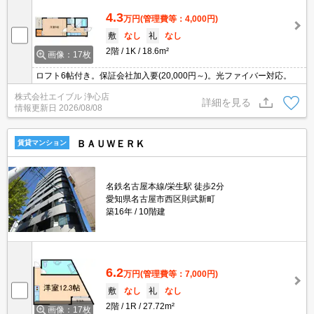
4.3
万円
(管理費等：4,000円)
敷
なし
礼
なし
2階
1K
18.6m²
画像：17枚
ロフト6帖付き。保証会社加入要(20,000円～)。光ファイバー対応。
株式会社エイブル 浄心店
詳細を見る
情報更新日
2026/08/08
ＢＡＵＷＥＲＫ
賃貸マンション
名鉄名古屋本線/栄生駅 徒歩2分
愛知県名古屋市西区則武新町
築16年
10階建
6.2
万円
(管理費等：7,000円)
敷
なし
礼
なし
2階
1R
27.72m²
画像：17枚