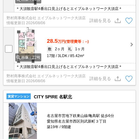
＊大須観音駅4番出口見上げるとエイブルネットワーク大須店＊
野村商事株式会社 エイブルネットワーク大須店
詳細を見る
情報更新日
2026/08/06
28.5
万円
(管理費等：--)
敷
2ヶ月
礼
1ヶ月
17階
3LDK
85.42m²
画像：22枚
＊大須観音駅4番出口見上げるとエイブルネットワーク大須店＊
野村商事株式会社 エイブルネットワーク大須店
詳細を見る
情報更新日
2026/08/06
CITY SPIRE 名駅北
賃貸マンション
名古屋市営地下鉄東山線/亀島駅 徒歩6分
愛知県名古屋市西区則武新町３丁目
築19年
9階建