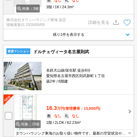
敷
なし
礼
なし
3階
1K
24.3m²
画像：3枚
株式会社タウンハウジング東海 栄店
詳細を見る
情報更新日
2026/08/09
残り1件を表示する
ドルチェヴィータ名古屋則武
賃貸マンション
名鉄犬山線/栄生駅 徒歩8分
愛知県名古屋市西区則武新町１丁目
築2年
6階建
16.3
万円
(管理費等：15,000円)
敷
なし
礼
なし
1階
2LDK
62.23m²
画像：29枚
タウンハウジング東海のお取り扱い物件です。最新の空室状況やの