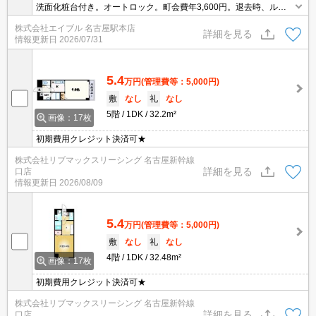
洗面化粧台付き。オートロック。町会費年3,600円。退去時、ルー
ムクリーニング料金54,000円。
株式会社エイブル 名古屋駅本店
詳細を見る
情報更新日
2026/07/31
5.4
万円
(管理費等：5,000円)
敷
なし
礼
なし
5階
1DK
32.2m²
画像：17枚
初期費用クレジット決済可★
株式会社リブマックスリーシング 名古屋新幹線
詳細を見る
口店
情報更新日
2026/08/09
5.4
万円
(管理費等：5,000円)
敷
なし
礼
なし
4階
1DK
32.48m²
画像：17枚
初期費用クレジット決済可★
株式会社リブマックスリーシング 名古屋新幹線
詳細を見る
口店