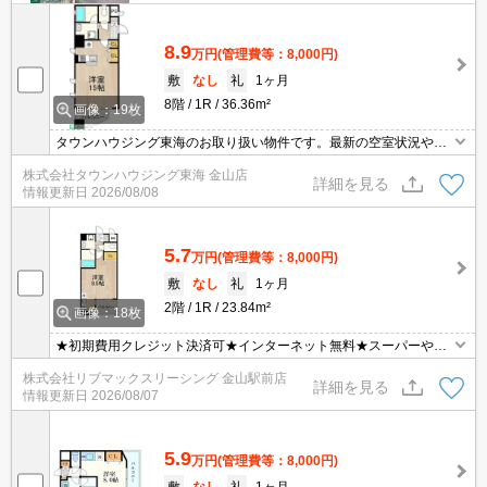
8.9
万円
(管理費等：8,000円)
敷
なし
礼
1ヶ月
8階
1R
36.36m²
画像：19枚
タウンハウジング東海のお取り扱い物件です。最新の空室状況やの
詳細などお気軽にお問い合わせ下さい。
株式会社タウンハウジング東海 金山店
詳細を見る
情報更新日
2026/08/08
5.7
万円
(管理費等：8,000円)
敷
なし
礼
1ヶ月
2階
1R
23.84m²
画像：18枚
★初期費用クレジット決済可★インターネット無料★スーパーやコ
ンビニが近くにあって便利な立地です♪ オンライン内見・WEB契約
株式会社リブマックスリーシング 金山駅前店
等、ご来店なしでご契約可能です！ その他：退去時クリーニング費
詳細を見る
情報更新日
2026/08/07
用 退去時 38,500円、退去時エアコンクリーニング代 退去時 15,400
円
5.9
万円
(管理費等：8,000円)
敷
なし
礼
1ヶ月