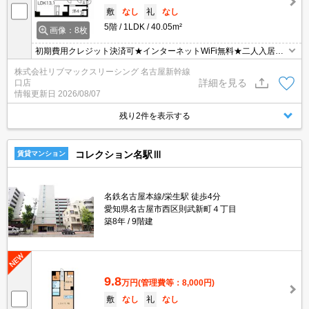
敷
なし
礼
なし
5階
1LDK
40.05m²
画像：8枚
初期費用クレジット決済可★インターネットWiFi無料★二人入居可
★カウンターキッチンタイプの1LDK♪スーパーやショッピング施設
株式会社リブマックスリーシング 名古屋新幹線
が徒歩圏内にあって便利な立地です！
詳細を見る
口店
情報更新日
2026/08/07
残り2件を表示する
コレクション名駅Ⅲ
賃貸マンション
名鉄名古屋本線/栄生駅 徒歩4分
愛知県名古屋市西区則武新町４丁目
築8年
9階建
9.8
万円
(管理費等：8,000円)
敷
なし
礼
なし