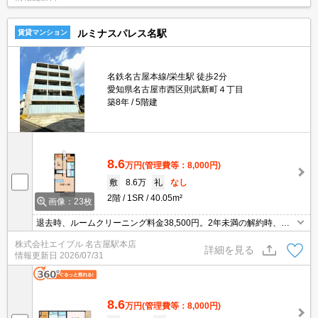
ルミナスパレス名駅
賃貸マンション
名鉄名古屋本線/栄生駅 徒歩2分
愛知県名古屋市西区則武新町４丁目
築8年
5階建
8.6
万円
(管理費等：8,000円)
敷
8.6万
礼
なし
2階
1SR
40.05m²
画像：23枚
退去時、ルームクリーニング料金38,500円。2年未満の解約時、違
約金1ヶ月分発生。
株式会社エイブル 名古屋駅本店
詳細を見る
情報更新日
2026/07/31
8.6
万円
(管理費等：8,000円)