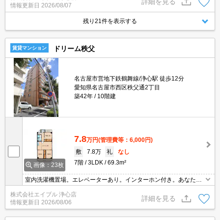
詳細を見る
情報更新日
2026/08/07
残り21件を表示する
ドリーム秩父
賃貸マンション
名古屋市営地下鉄鶴舞線/浄心駅 徒歩12分
愛知県名古屋市西区秩父通2丁目
築42年
10階建
7.8
万円
(管理費等：6,000円)
敷
7.8万
礼
なし
7階
3LDK
69.3m²
画像：23枚
室内洗濯機置場。エレベーターあり。インターホン付き。あなたの
新生活を応援します。
株式会社エイブル 浄心店
詳細を見る
情報更新日
2026/08/06