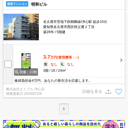
明和ビル
賃貸マンション
名古屋市営地下鉄鶴舞線/浄心駅 徒歩10分
愛知県名古屋市西区秩父通２丁目
築28年
5階建
3.7
万円
(管理費等：--)
敷
なし
礼
なし
3階
1K
24m²
画像：23枚
修繕負担金4万円。あなたの新生活を応援します。
株式会社エイブル 浄心店
詳細を見る
情報更新日
2026/07/29
1