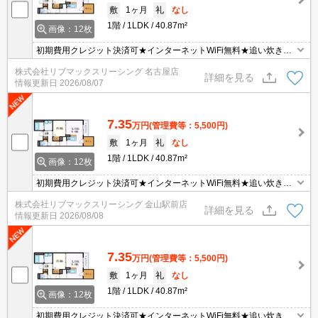
敷
1ヶ月
礼
なし
1階
1LDK
40.87m²
画像：12枚
初期費用クレジット決済可★インターネットWiFi無料★追い炊き機
能など設備充実の1LDK♪スーパーが徒歩圏内に複数あって便利な立
株式会社リブマックスリーシング 名古屋店
地です！
詳細を見る
情報更新日
2026/08/07
7.35
万円
(管理費等：5,500円)
敷
1ヶ月
礼
なし
1階
1LDK
40.87m²
画像：12枚
初期費用クレジット決済可★インターネットWiFi無料★追い炊き機
能など設備充実の1LDK♪スーパーが徒歩圏内に複数あって便利な立
株式会社リブマックスリーシング 金山駅前店
地です！
詳細を見る
情報更新日
2026/08/08
7.35
万円
(管理費等：5,500円)
敷
1ヶ月
礼
なし
1階
1LDK
40.87m²
画像：12枚
初期費用クレジット決済可★インターネットWiFi無料★追い炊き機