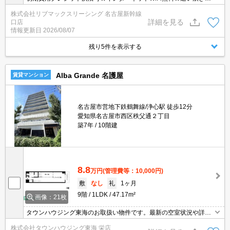
能など設備充実の1LDK♪スーパーが徒歩圏内に複数あって便利な立
株式会社リブマックスリーシング 名古屋新幹線
地です！
詳細を見る
口店
情報更新日
2026/08/07
残り5件を表示する
Alba Grande 名護屋
賃貸マンション
名古屋市営地下鉄鶴舞線/浄心駅 徒歩12分
愛知県名古屋市西区秩父通２丁目
築7年
10階建
8.8
万円
(管理費等：10,000円)
敷
なし
礼
1ヶ月
9階
1LDK
47.17m²
画像：21枚
タウンハウジング東海のお取扱い物件です。最新の空室状況や詳細
などお気軽にお問い合わせください。
株式会社タウンハウジング東海 栄店