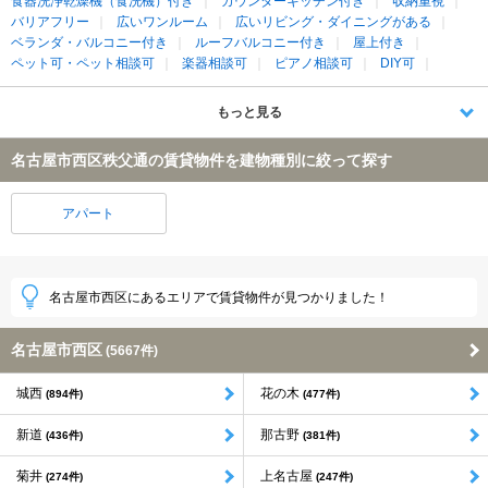
食器洗浄乾燥機（食洗機）付き
カウンターキッチン付き
収納重視
バリアフリー
広いワンルーム
広いリビング・ダイニングがある
ベランダ・バルコニー付き
ルーフバルコニー付き
屋上付き
ペット可・ペット相談可
楽器相談可
ピアノ相談可
DIY可
もっと見る
名古屋市西区秩父通の賃貸物件を建物種別に絞って探す
アパート
名古屋市西区にあるエリアで賃貸物件が見つかりました！
名古屋市西区
(5667件)
城西
花の木
(894件)
(477件)
新道
那古野
(436件)
(381件)
菊井
上名古屋
(274件)
(247件)