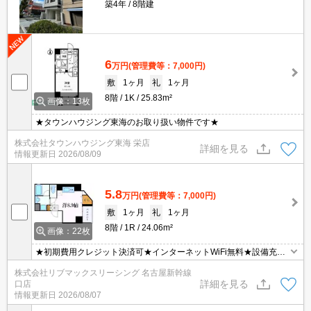
築4年
8階建
6
万円
(管理費等：7,000円)
敷
1ヶ月
礼
1ヶ月
8階
1K
25.83m²
画像：13枚
★タウンハウジング東海のお取り扱い物件です★
株式会社タウンハウジング東海 栄店
詳細を見る
情報更新日
2026/08/09
5.8
万円
(管理費等：7,000円)
敷
1ヶ月
礼
1ヶ月
8階
1R
24.06m²
画像：22枚
★初期費用クレジット決済可★インターネットWiFi無料★設備充実
の１R♪スーパーやショッピング施設が徒歩圏内にあって便利な立地
株式会社リブマックスリーシング 名古屋新幹線
です！ オンライン内見・WEB契約等、ご来店なしでご契約可能で
詳細を見る
口店
す！
情報更新日
2026/08/07