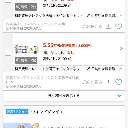
3階
1K
21.09m²
画像：2枚
初期費用クレジット決済可★インターネット・Wi-Fi無料★鶴舞線
「浄心」駅徒歩圏内☆オートロック、宅配ボックス、浴室乾燥機な
株式会社リブマックスリーシング 栄店
ど設備充実♪徒歩圏内に複数のスーパーやドラッグストアがあり、生
詳細を見る
情報更新日
2026/08/07
活便利なエリアです♪
5.55
万円
(管理費等：8,000円)
敷
なし
礼
なし
3階
1K
21.09m²
画像：2枚
初期費用クレジット決済可★インターネット・Wi-Fi無料★鶴舞線
「浄心」駅徒歩圏内☆オートロック、宅配ボックス、浴室乾燥機な
株式会社リブマックスリーシング 名古屋新幹線
ど設備充実♪徒歩圏内に複数のスーパーやドラッグストアがあり、生
詳細を見る
口店
活便利なエリアです♪
情報更新日
2026/08/07
残り25件を表示する
ヴィレドソレイユ
賃貸マンション