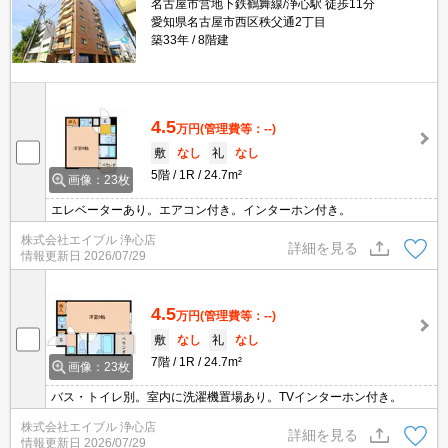
名古屋市営地下鉄鶴舞線/浄心駅 徒歩11分
愛知県名古屋市西区秩父通2丁目
築33年
8階建
4.5
万円
(管理費等：--)
敷
なし
礼
なし
5階
1R
24.7m²
画像：23枚
エレベーターあり。エアコン付き。インターホン付き。
株式会社エイブル 浄心店
詳細を見る
情報更新日
2026/07/29
4.5
万円
(管理費等：--)
敷
なし
礼
なし
7階
1R
24.7m²
画像：23枚
バス・トイレ別。室内に洗濯機置場あり。TVインターホン付き。
株式会社エイブル 浄心店
詳細を見る
情報更新日
2026/07/29