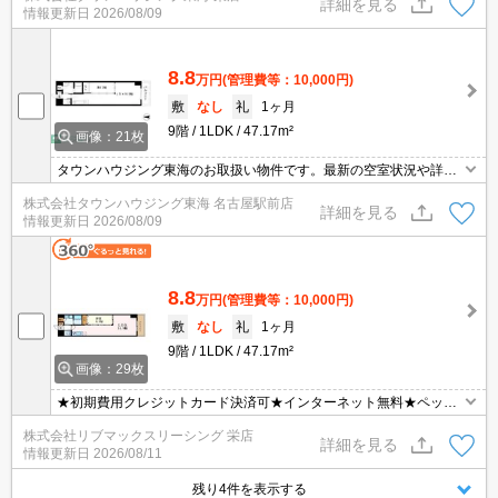
詳細を見る
情報更新日
2026/08/09
8.8
万円
(管理費等：10,000円)
敷
なし
礼
1ヶ月
9階
1LDK
47.17m²
画像：21枚
タウンハウジング東海のお取扱い物件です。最新の空室状況や詳細
などお気軽にお問い合わせください。
株式会社タウンハウジング東海 名古屋駅前店
詳細を見る
情報更新日
2026/08/09
8.8
万円
(管理費等：10,000円)
敷
なし
礼
1ヶ月
9階
1LDK
47.17m²
画像：29枚
★初期費用クレジットカード決済可★インターネット無料★ペット
相談可（小型犬or猫1匹）★追い炊き等設備充実！の1LDK♪スーパ
株式会社リブマックスリーシング 栄店
ーやドラックストアが徒歩圏内にあって便利な立地です♪ オンライ
詳細を見る
情報更新日
2026/08/11
ン内見・WEB契約等、ご来店なしでご契約可能です！
残り4件を表示する