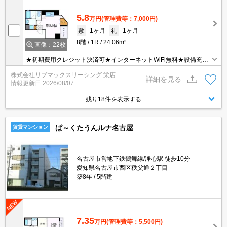
5.8
万円
(管理費等：7,000円)
敷
1ヶ月
礼
1ヶ月
8階
1R
24.06m²
画像：22枚
★初期費用クレジット決済可★インターネットWiFi無料★設備充実
の１R♪スーパーやショッピング施設が徒歩圏内にあって便利な立地
株式会社リブマックスリーシング 栄店
です！ オンライン内見・WEB契約等、ご来店なしでご契約可能で
詳細を見る
情報更新日
2026/08/07
す！
残り18件を表示する
ぱ～くたうんルナ名古屋
賃貸マンション
名古屋市営地下鉄鶴舞線/浄心駅 徒歩10分
愛知県名古屋市西区秩父通２丁目
築8年
5階建
7.35
万円
(管理費等：5,500円)