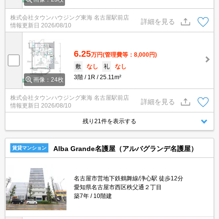
株式会社タウンハウジング東海 名古屋駅前店
詳細を見る
情報更新日
2026/08/10
6.25
万円
(管理費等：8,000円)
敷
なし
礼
なし
3階
1R
25.11m²
画像：24枚
株式会社タウンハウジング東海 名古屋駅前店
詳細を見る
情報更新日
2026/08/10
残り21件を表示する
Alba Grande名護屋（アルバグランデ名護屋）
賃貸マンション
名古屋市営地下鉄鶴舞線/浄心駅 徒歩12分
愛知県名古屋市西区秩父通２丁目
築7年
10階建