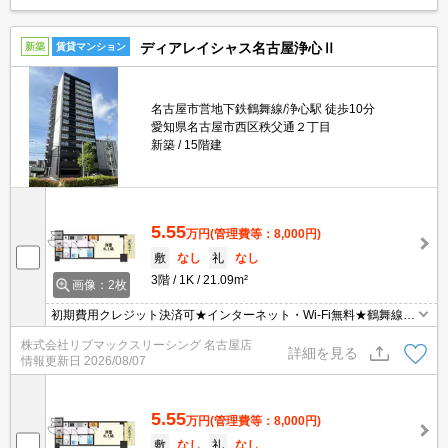
ディアレイシャス名古屋浄心Ⅱ
新築
賃貸マンション
名古屋市営地下鉄鶴舞線/浄心駅 徒歩10分
愛知県名古屋市西区秩父通２丁目
新築
15階建
5.55
万円
(管理費等：8,000円)
敷
なし
礼
なし
3階
1K
21.09m²
画像：2枚
初期費用クレジット決済可★インターネット・Wi-Fi無料★鶴舞線
「浄心」駅徒歩圏内☆オートロック、宅配ボックス、浴室乾燥機な
株式会社リブマックスリーシング 名古屋店
ど設備充実♪徒歩圏内に複数のスーパーやドラッグストアがあり、生
詳細を見る
情報更新日
2026/08/07
活便利なエリアです♪
5.55
万円
(管理費等：8,000円)
敷
なし
礼
なし