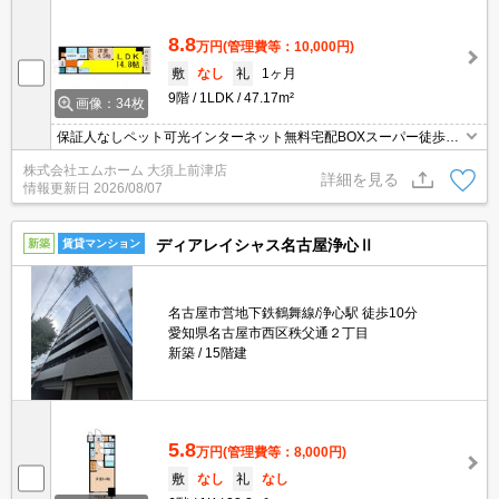
8.8
万円
(管理費等：10,000円)
敷
なし
礼
1ヶ月
9階
1LDK
47.17m²
画像：34枚
保証人なしペット可光インターネット無料宅配BOXスーパー徒歩4
分コンビニ徒歩2分
株式会社エムホーム 大須上前津店
詳細を見る
情報更新日
2026/08/07
ディアレイシャス名古屋浄心Ⅱ
新築
賃貸マンション
名古屋市営地下鉄鶴舞線/浄心駅 徒歩10分
愛知県名古屋市西区秩父通２丁目
新築
15階建
5.8
万円
(管理費等：8,000円)
敷
なし
礼
なし