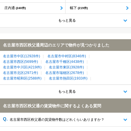
庄内通
幅下
(240件)
(219件)
もっと見る
名古屋市西区秩父通周辺のエリアで物件が見つかりました
名古屋市中区(12928件)
名古屋市中村区(8346件)
名古屋市西区(5699件)
名古屋市千種区(4438件)
名古屋市中川区(4219件)
名古屋市東区(3928件)
名古屋市北区(2971件)
名古屋市瑞穂区(2678件)
名古屋市昭和区(2588件)
名古屋市熱田区(1933件)
名古屋市南区(1848件)
名古屋市天白区(1747件)
名古屋市守山区(1266件)
春日井市(1173件)
名古屋市港区(1034件)
もっと見る
清須市(647件)
あま市(565件)
北名古屋市(478件)
海部郡大治町(422件)
岩倉市(255件)
稲沢市(139件)
名古屋市西区秩父通の賃貸物件に関するよくある質問
西春日井郡豊山町(135件)
海部郡蟹江町(103件)
名古屋市西区秩父通の賃貸物件数はどれくらいありますか？