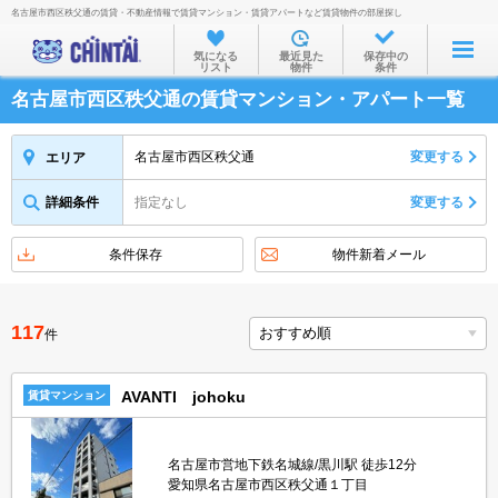
名古屋市西区秩父通の賃貸・不動産情報で賃貸マンション・賃貸アパートなど賃貸物件の部屋探し
お部屋を探す
気になる
最近見た
保存中の
リスト
物件
条件
沿線・駅から
名古屋市西区秩父通の賃貸マンション・アパート一覧
住所から
家賃相場から
名古屋市西区秩父通
変更する
エリア
通勤通学時間から
詳細条件
指定なし
変更する
物件特集から
条件保存
物件新着メール
不動産会社から
TOP
117
件
AVANTI johoku
賃貸マンション
名古屋市営地下鉄名城線/黒川駅 徒歩12分
愛知県名古屋市西区秩父通１丁目