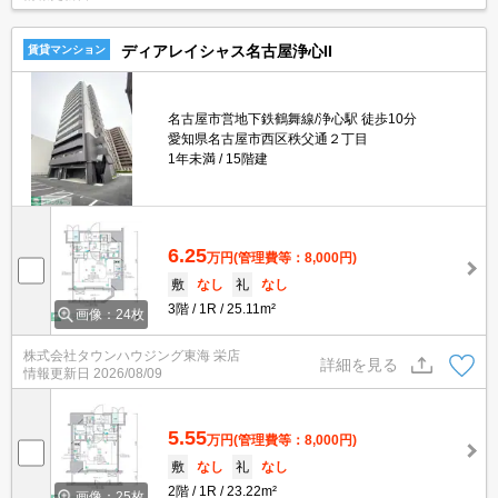
ディアレイシャス名古屋浄心II
賃貸マンション
名古屋市営地下鉄鶴舞線/浄心駅 徒歩10分
愛知県名古屋市西区秩父通２丁目
1年未満
15階建
6.25
万円
(管理費等：8,000円)
敷
なし
礼
なし
3階
1R
25.11m²
画像：24枚
株式会社タウンハウジング東海 栄店
詳細を見る
情報更新日
2026/08/09
5.55
万円
(管理費等：8,000円)
敷
なし
礼
なし
2階
1R
23.22m²
画像：25枚