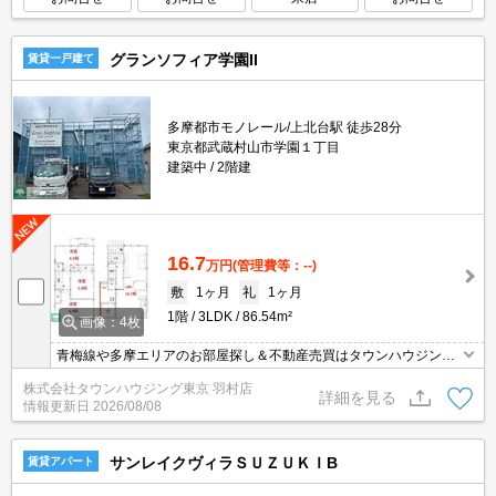
グランソフィア学園II
賃貸一戸建て
多摩都市モノレール/上北台駅 徒歩28分
東京都武蔵村山市学園１丁目
建築中
2階建
16.7
万円
(管理費等：--)
敷
1ヶ月
礼
1ヶ月
1階
3LDK
86.54m²
画像：4枚
青梅線や多摩エリアのお部屋探し＆不動産売買はタウンハウジング
羽村店にお任せを！ご来店時無料駐車場ご用意あります！
株式会社タウンハウジング東京 羽村店
詳細を見る
情報更新日
2026/08/08
サンレイクヴィラＳＵＺＵＫＩB
賃貸アパート