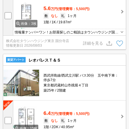
5.6
万円
(管理費等：5,500円)
敷
なし
礼
1ヶ月
1階
1K
19.87m²
画像：3枚
情報量ナンバーワン！お部屋探しのご相談はタウンハウジング国分
寺店にお任せを！
株式会社タウンハウジング東京 国分寺店
詳細を見る
情報更新日
2026/08/03
レオパレスＴ＆Ｓ
賃貸アパート
西武拝島線/西武立川駅 バス30分 五中南下車：
停歩7分
東京都武蔵村山市残堀４丁目
築25年
2階建
6.4
万円
(管理費等：5,500円)
敷
なし
礼
1ヶ月
1階
2DK
40.95m²
画像：15枚