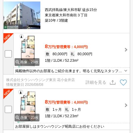
西武拝島線/東大和市駅 徒歩15分
東京都東大和市南街３丁目
築10年
3階建
8
万円
(管理費等：4,000円)
敷
80,000円
礼
80,000円
1階
1LDK
52.23m²
画像：29枚
掲載物件以外のお部屋もご紹介出来ます。明るく元気なスタッフが
丁寧にご対応させていただきます。オンラインで見学・接客可能で
株式会社タウンハウジング東京 花小金井店
す！お気軽にお問い合わせ下さい☆★
詳細を見る
情報更新日
2026/08/08
8
万円
(管理費等：4,000円)
敷
1ヶ月
礼
1ヶ月
1階
1LDK
52.23m²
画像：23枚
お部屋探しはタウンハウジング昭島店にお任せください