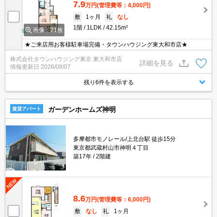
7.9
万円
(管理費等：4,000円)
敷
1ヶ月
礼
なし
1階
1LDK
42.15m²
画像：21枚
★ご来店用お客様駐車場完備・タウンハウジング東大和市店★
株式会社タウンハウジング東京 東大和市店
詳細を見る
情報更新日
2026/08/07
残り6件を表示する
ガーデンホームズ神明
賃貸アパート
多摩都市モノレール/上北台駅 徒歩15分
東京都武蔵村山市神明４丁目
築17年
2階建
8.6
万円
(管理費等：6,000円)
敷
なし
礼
1ヶ月