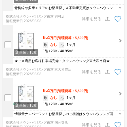
青梅線や多摩エリアのお部屋探し＆不動産売買はタウンハウジング
羽村店にお任せを！ご来店時無料駐車場ご用意あります！
株式会社タウンハウジング東京 羽村店
詳細を見る
情報更新日
2026/08/08
6.4
万円
(管理費等：5,500円)
敷
なし
礼
1ヶ月
1階
2DK
40.95m²
画像：15枚
★ご来店用お客様駐車場完備・タウンハウジング東大和市店★
株式会社タウンハウジング東京 東大和市店
詳細を見る
情報更新日
2026/08/08
6.4
万円
(管理費等：5,500円)
敷
なし
礼
1ヶ月
1階
2DK
40.95m²
画像：15枚
情報量ナンバーワン！お部屋探しのご相談はタウンハウジング国分
寺店にお任せを！
株式会社タウンハウジング東京 国分寺店
詳細を見る