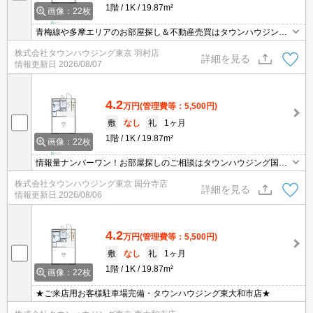
1階
1K
19.87m²
画像：22枚
青梅線や多摩エリアのお部屋探し＆不動産売買はタウンハウジング
羽村店にお任せを！ご来店時無料駐車場ご用意あります！
株式会社タウンハウジング東京 羽村店
詳細を見る
情報更新日
2026/08/07
4.2
万円
(管理費等：5,500円)
敷
なし
礼
1ヶ月
1階
1K
19.87m²
画像：22枚
情報量ナンバーワン！お部屋探しのご相談はタウンハウジング国分
寺店にお任せを！
株式会社タウンハウジング東京 国分寺店
詳細を見る
情報更新日
2026/08/06
4.2
万円
(管理費等：5,500円)
敷
なし
礼
1ヶ月
1階
1K
19.87m²
画像：22枚
★ご来店用お客様駐車場完備・タウンハウジング東大和市店★