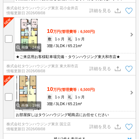
丁寧にご対応させていただきます。オンラインで見学・接客可能で
株式会社タウンハウジング東京 花小金井店
す！お気軽にお問い合わせ下さい☆★
詳細を見る
情報更新日
2026/08/08
10
万円
(管理費等：6,500円)
敷
1ヶ月
礼
1ヶ月
3階
3LDK
65.21m²
画像：24枚
★ご来店用お客様駐車場完備・タウンハウジング東大和市店★
株式会社タウンハウジング東京 東大和市店
詳細を見る
情報更新日
2026/08/08
10
万円
(管理費等：6,500円)
敷
1ヶ月
礼
1ヶ月
3階
3LDK
65.21m²
画像：19枚
お部屋探しはタウンハウジング昭島店にお任せください
株式会社タウンハウジング東京 国立店
詳細を見る
情報更新日
2026/08/08