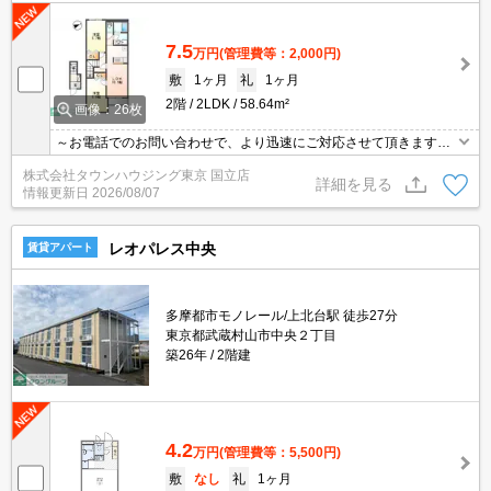
7.5
万円
(管理費等：2,000円)
敷
1ヶ月
礼
1ヶ月
2階
2LDK
58.64m²
画像：26枚
～お電話でのお問い合わせで、より迅速にご対応させて頂きます～
地域密着タウンハウジング【国立店】まで～
株式会社タウンハウジング東京 国立店
詳細を見る
情報更新日
2026/08/07
レオパレス中央
賃貸アパート
多摩都市モノレール/上北台駅 徒歩27分
東京都武蔵村山市中央２丁目
築26年
2階建
4.2
万円
(管理費等：5,500円)
敷
なし
礼
1ヶ月