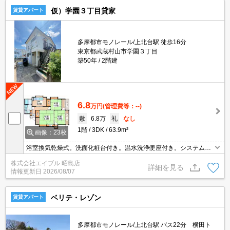
仮）学園３丁目貸家
賃貸アパート
多摩都市モノレール/上北台駅 徒歩16分
東京都武蔵村山市学園３丁目
築50年
2階建
6.8
万円
(管理費等：--)
敷
6.8万
礼
なし
1階
3DK
63.9m²
画像：23枚
浴室換気乾燥式。洗面化粧台付き。温水洗浄便座付き。システムキ
ッチン。TVインターホン付き。オール電化。エアコン3基付き。ワ
株式会社エイブル 昭島店
ンフロア1世帯。収納たっぷり。追焚給湯。サンルームあり。買い
詳細を見る
情報更新日
2026/08/07
物便利。
ベリテ・レゾン
賃貸アパート
多摩都市モノレール/上北台駅 バス22分 横田ト