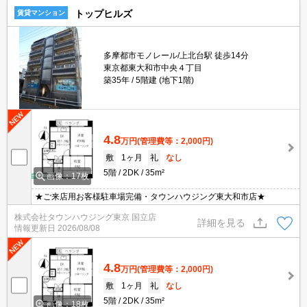
トップヒルズ
賃貸マンション
多摩都市モノレール/上北台駅 徒歩14分
東京都東大和市中央４丁目
築35年
5階建 (地下1階)
4.8
万円
(管理費等：2,000円)
敷
1ヶ月
礼
なし
5階
2DK
35m²
画像：17枚
★ご来店用お客様駐車場完備・タウンハウジング東大和市店★
株式会社タウンハウジング東京 国立店
詳細を見る
情報更新日
2026/08/08
4.8
万円
(管理費等：2,000円)
敷
1ヶ月
礼
なし
5階
2DK
35m²
画像：18枚