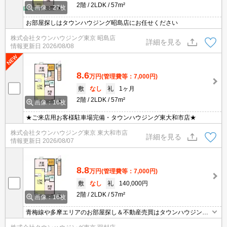
2階
2LDK
57m²
画像：27枚
お部屋探しはタウンハウジング昭島店にお任せください
株式会社タウンハウジング東京 昭島店
詳細を見る
情報更新日
2026/08/08
8.6
万円
(管理費等：7,000円)
敷
なし
礼
1ヶ月
2階
2LDK
57m²
画像：16枚
★ご来店用お客様駐車場完備・タウンハウジング東大和市店★
株式会社タウンハウジング東京 東大和市店
詳細を見る
情報更新日
2026/08/07
8.8
万円
(管理費等：7,000円)
敷
なし
礼
140,000円
2階
2LDK
57m²
画像：16枚
青梅線や多摩エリアのお部屋探し＆不動産売買はタウンハウジング
羽村店にお任せを！ご来店時無料駐車場ご用意あります！