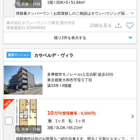
1階
3DK+S
51.84m²
画像：18枚
情報量ナンバーワン！お部屋探しのご相談はタウンハウジング国分
寺店にお任せを！
株式会社タウンハウジング東京 国分寺店
詳細を見る
情報更新日
2026/08/03
残り2件を表示する
カサベルデ・ヴィラ
賃貸マンション
多摩都市モノレール/上北台駅 徒歩10分
東京都東大和市芋窪５丁目
築33年
4階建
10
万円
(管理費等：6,500円)
敷
1ヶ月
礼
1ヶ月
3階
3LDK
65.21m²
画像：19枚
掲載物件以外のお部屋もご紹介出来ます。明るく元気なスタッフが