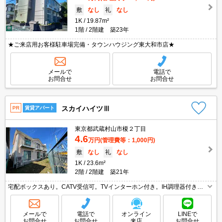
敷
なし
礼
なし
1K
19.87m²
1階
2階建 築23年
★ご来店用お客様駐車場完備・タウンハウジング東大和市店★
メールで
電話で
お問合せ
お問合せ
スカイハイツⅢ
PR
賃貸アパート
東京都武蔵村山市榎２丁目
4.6
万円
(管理費等：1,000円)
敷
なし
礼
なし
1K
23.6m²
2階
2階建 築21年
宅配ボックスあり。CATV受信可。TVインターホン付き。IH調理器付き。
エアコン付き。室内洗濯機置場。学生さんにオススメ。単身赴任の方にオ
ススメ。追焚給湯。角部屋。引越指定業者あり。外国籍の方入居可。
メールで
電話で
オンライン
LINEで
お問合せ
お問合せ
来店
お問合せ