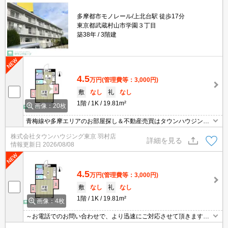
多摩都市モノレール/上北台駅 徒歩17分
東京都武蔵村山市学園３丁目
築38年
3階建
4.5
万円
(管理費等：3,000円)
敷
なし
礼
なし
1階
1K
19.81m²
画像：20枚
青梅線や多摩エリアのお部屋探し＆不動産売買はタウンハウジング
羽村店にお任せを！ご来店時無料駐車場ご用意あります！
株式会社タウンハウジング東京 羽村店
詳細を見る
情報更新日
2026/08/08
4.5
万円
(管理費等：3,000円)
敷
なし
礼
なし
1階
1K
19.81m²
画像：4枚
～お電話でのお問い合わせで、より迅速にご対応させて頂きます～
地域密着タウンハウジング【国立店】まで～