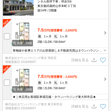
ンネル前停下車：停歩3分
東京都武蔵村山市本町３丁目
築14年
2階建
7.5
万円
(管理費等：2,000円)
敷
1ヶ月
礼
1ヶ月
2階
2LDK
58.64m²
画像：26枚
青梅線や多摩エリアのお部屋探し＆不動産売買はタウンハウジング
羽村店にお任せを！ご来店時無料駐車場ご用意あります！
株式会社タウンハウジング東京 羽村店
詳細を見る
情報更新日
2026/08/07
7.5
万円
(管理費等：2,000円)
敷
1ヶ月
礼
1ヶ月
2階
2LDK
58.64m²
画像：26枚
★ご来店用お客様駐車場完備・タウンハウジング東大和市店★
株式会社タウンハウジング東京 東大和市店
詳細を見る
情報更新日
2026/08/07