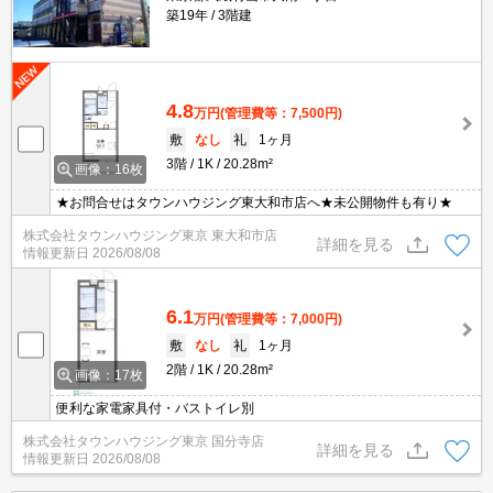
築19年
3階建
4.8
万円
(管理費等：7,500円)
敷
なし
礼
1ヶ月
3階
1K
20.28m²
画像：16枚
★お問合せはタウンハウジング東大和市店へ★未公開物件も有り★
株式会社タウンハウジング東京 東大和市店
詳細を見る
情報更新日
2026/08/08
6.1
万円
(管理費等：7,000円)
敷
なし
礼
1ヶ月
2階
1K
20.28m²
画像：17枚
便利な家電家具付・バストイレ別
株式会社タウンハウジング東京 国分寺店
詳細を見る
情報更新日
2026/08/08