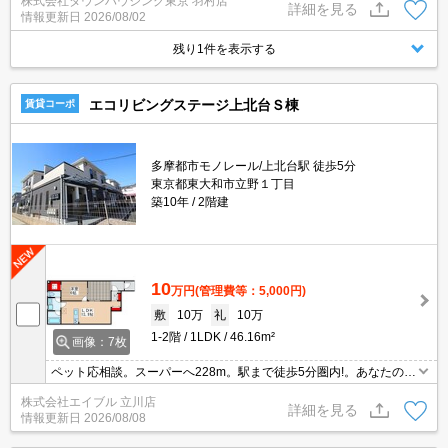
株式会社タウンハウジング東京 羽村店
詳細を見る
情報更新日
2026/08/02
残り1件を表示する
エコリビングステージ上北台Ｓ棟
賃貸コーポ
多摩都市モノレール/上北台駅 徒歩5分
東京都東大和市立野１丁目
築10年
2階建
10
万円
(管理費等：5,000円)
敷
10万
礼
10万
1-2階
1LDK
46.16m²
画像：7枚
ペット応相談。スーパーへ228m。駅まで徒歩5分圏内!。あなたの新
生活応援します！。住環境、あなたの目でお確かめください。最新
株式会社エイブル 立川店
の空室状況はお気軽にお問い合わせ下さい。仲介手数料家賃の0.55
詳細を見る
情報更新日
2026/08/08
ヵ月分。