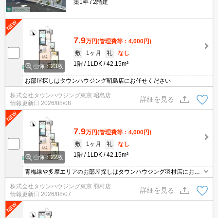
築1年
2階建
7.9
万円
(管理費等：4,000円)
敷
1ヶ月
礼
なし
1階
1LDK
42.15m²
画像：23枚
お部屋探しはタウンハウジング昭島店にお任せください
株式会社タウンハウジング東京 昭島店
詳細を見る
情報更新日
2026/08/08
7.9
万円
(管理費等：4,000円)
敷
1ヶ月
礼
なし
1階
1LDK
42.15m²
画像：22枚
青梅線や多摩エリアのお部屋探しはタウンハウジング羽村店にお任
せを！ご来店時無料駐車場ご用意あります！
株式会社タウンハウジング東京 羽村店
詳細を見る
情報更新日
2026/08/07