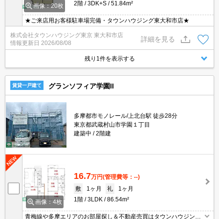
2階
3DK+S
51.84m²
画像：20枚
★ご来店用お客様駐車場完備・タウンハウジング東大和市店★
株式会社タウンハウジング東京 東大和市店
詳細を見る
情報更新日
2026/08/08
残り1件を表示する
グランソフィア学園II
賃貸一戸建て
多摩都市モノレール/上北台駅 徒歩28分
東京都武蔵村山市学園１丁目
建築中
2階建
16.7
万円
(管理費等：--)
敷
1ヶ月
礼
1ヶ月
1階
3LDK
86.54m²
画像：4枚
青梅線や多摩エリアのお部屋探し＆不動産売買はタウンハウジング