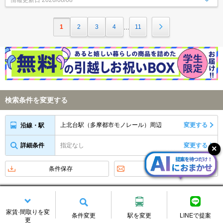
情報更新日
2026/08/08
1
2
3
4
11
…
検索条件を変更する
上北台駅（多摩都市モノレール）周辺
変更する
沿線・駅
詳細条件
指定なし
変更する
条件保存
物件新着メール
アイコンの説明
新着お知らせをメールで受け取る
家賃·間取りを変
条件変更
駅を変更
LINEで提案
更