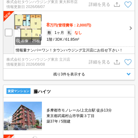
株式会社タウンハウジング東京 東大和市店
詳細を見る
情報更新日
2026/08/07
8
万円
(管理費等：2,000円)
敷
1ヶ月
礼
なし
1階
3DK
61.85m²
画像：25枚
情報量ナンバーワン！タウンハウジング立川店にお任せ下さい！
株式会社タウンハウジング東京 立川店
詳細を見る
情報更新日
2026/08/08
残り3件を表示する
藤ハイツ
賃貸マンション
多摩都市モノレール/上北台駅 徒歩13分
東京都武蔵村山市学園３丁目
築37年
5階建