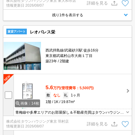
株式会社タウンハウジング東京 東大和市店
詳細を見る
情報更新日
2026/08/07
残り1件を表示する
レオパレス栄
賃貸アパート
西武拝島線/武蔵砂川駅 徒歩16分
東京都武蔵村山市大南１丁目
築23年
2階建
5.6
万円
(管理費等：5,500円)
敷
なし
礼
1ヶ月
1階
1K
19.87m²
画像：14枚
青梅線や多摩エリアのお部屋探し＆不動産売買はタウンハウジング
羽村店にお任せを！ご来店時無料駐車場ご用意あります！
株式会社タウンハウジング東京 羽村店
詳細を見る
情報更新日
2026/08/07