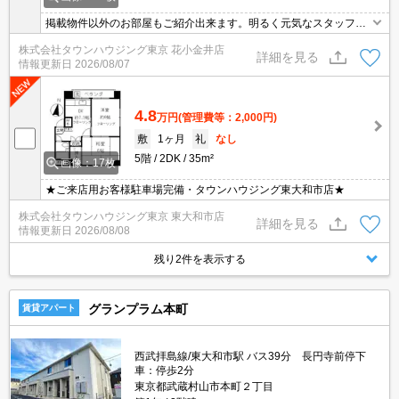
掲載物件以外のお部屋もご紹介出来ます。明るく元気なスタッフが
丁寧にご対応させていただきます。オンラインで見学・接客可能で
株式会社タウンハウジング東京 花小金井店
す！お気軽にお問い合わせ下さい☆★
詳細を見る
情報更新日
2026/08/07
4.8
万円
(管理費等：2,000円)
敷
1ヶ月
礼
なし
5階
2DK
35m²
画像：17枚
★ご来店用お客様駐車場完備・タウンハウジング東大和市店★
株式会社タウンハウジング東京 東大和市店
詳細を見る
情報更新日
2026/08/08
残り2件を表示する
グランプラム本町
賃貸アパート
西武拝島線/東大和市駅 バス39分 長円寺前停下
車：停歩2分
東京都武蔵村山市本町２丁目