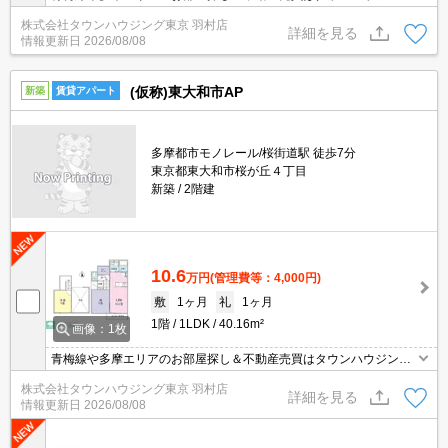
羽村店にお任せを！ご来店時無料駐車場ご用意あります！
株式会社タウンハウジング東京 羽村店
詳細を見る
情報更新日
2026/08/08
(仮称)東大和市AP
新築
賃貸アパート
多摩都市モノレール/桜街道駅 徒歩7分
東京都東大和市桜が丘４丁目
新築
2階建
10.6
万円
(管理費等：4,000円)
敷
1ヶ月
礼
1ヶ月
1階
1LDK
40.16m²
画像：1枚
青梅線や多摩エリアのお部屋探し＆不動産売買はタウンハウジング
羽村店にお任せを！ご来店時無料駐車場ご用意あります！
株式会社タウンハウジング東京 羽村店
詳細を見る
情報更新日
2026/08/08