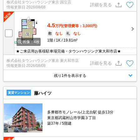
株式会社タウンハウジング東京 国立店
詳細を見る
情報更新日
2026/08/08
4.5
万円
(管理費等：3,000円)
敷
なし
礼
なし
1階
1K
19.81m²
画像：4枚
★ご来店用お客様駐車場完備・タウンハウジング東大和市店★
株式会社タウンハウジング東京 東大和市店
詳細を見る
情報更新日
2026/08/08
残り1件を表示する
藤ハイツ
賃貸マンション
多摩都市モノレール/上北台駅 徒歩13分
東京都武蔵村山市学園３丁目
築37年
5階建