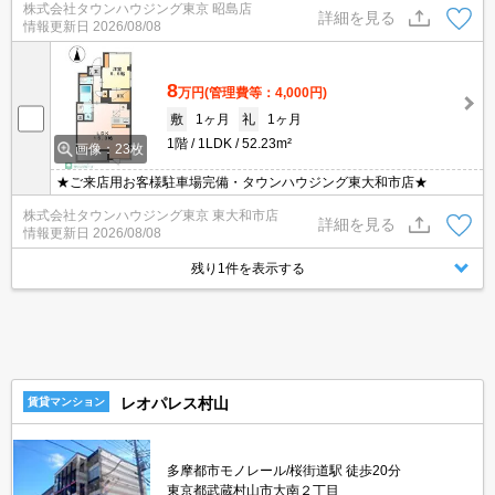
株式会社タウンハウジング東京 昭島店
詳細を見る
情報更新日
2026/08/08
8
万円
(管理費等：4,000円)
敷
1ヶ月
礼
1ヶ月
1階
1LDK
52.23m²
画像：23枚
★ご来店用お客様駐車場完備・タウンハウジング東大和市店★
株式会社タウンハウジング東京 東大和市店
詳細を見る
情報更新日
2026/08/08
残り1件を表示する
レオパレス村山
賃貸マンション
多摩都市モノレール/桜街道駅 徒歩20分
東京都武蔵村山市大南２丁目