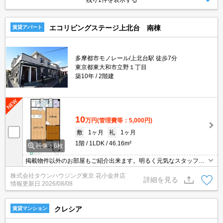
残り1件を表示する
エコリビングステージ上北台 南棟
賃貸アパート
多摩都市モノレール/上北台駅 徒歩7分
東京都東大和市立野１丁目
築10年
2階建
10
万円
(管理費等：5,000円)
敷
1ヶ月
礼
1ヶ月
1階
1LDK
46.16m²
画像：6枚
掲載物件以外のお部屋もご紹介出来ます。明るく元気なスタッフが
丁寧にご対応させていただきます。オンラインで見学・接客可能で
株式会社タウンハウジング東京 花小金井店
す！お気軽にお問い合わせ下さい☆★
詳細を見る
情報更新日
2026/08/08
クレシア
賃貸マンション