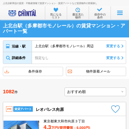
上北台駅周辺の賃貸・不動産情報で賃貸マンション・賃貸アパートなど賃貸物件の部屋探し
お部屋を探す
気になる
最近見た
保存中の
リスト
物件
条件
沿線・駅から
上北台駅（多摩都市モノレール）の賃貸マンション・ア
住所から
パート一覧
家賃相場から
上北台駅（多摩都市モノレール）周辺
変更する
沿線・駅
通勤通学時間から
詳細条件
指定なし
変更する
物件特集から
不動産会社から
条件保存
物件新着メール
TOP
1082
件
レオパレス向原
PR
賃貸アパート
東京都東大和市向原３丁目
4.3
万円
(管理費等：6,000円)