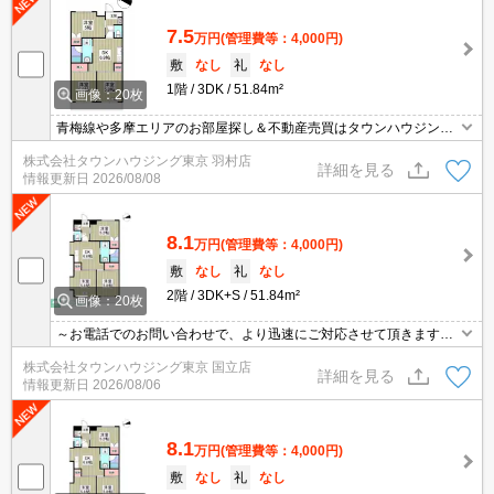
7.5
万円
(管理費等：4,000円)
敷
なし
礼
なし
1階
3DK
51.84m²
画像：20枚
青梅線や多摩エリアのお部屋探し＆不動産売買はタウンハウジング
羽村店にお任せを！ご来店時無料駐車場ご用意あります！
株式会社タウンハウジング東京 羽村店
詳細を見る
情報更新日
2026/08/08
8.1
万円
(管理費等：4,000円)
敷
なし
礼
なし
2階
3DK+S
51.84m²
画像：20枚
～お電話でのお問い合わせで、より迅速にご対応させて頂きます～
地域密着タウンハウジング【国立店】まで～
株式会社タウンハウジング東京 国立店
詳細を見る
情報更新日
2026/08/06
8.1
万円
(管理費等：4,000円)
敷
なし
礼
なし