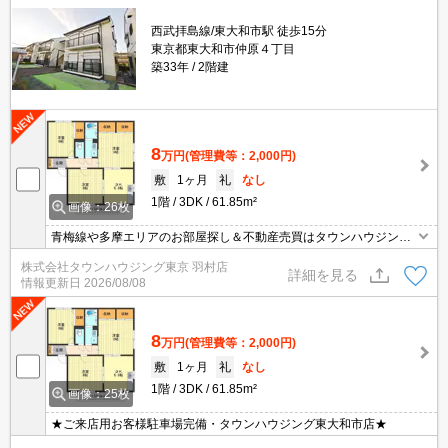
西武拝島線/東大和市駅 徒歩15分
東京都東大和市仲原４丁目
築33年
2階建
8
万円
(管理費等：2,000円)
敷
1ヶ月
礼
なし
1階
3DK
61.85m²
画像：26枚
青梅線や多摩エリアのお部屋探し＆不動産売買はタウンハウジング
羽村店にお任せを！ご来店時無料駐車場ご用意あります！
株式会社タウンハウジング東京 羽村店
詳細を見る
情報更新日
2026/08/08
8
万円
(管理費等：2,000円)
敷
1ヶ月
礼
なし
1階
3DK
61.85m²
画像：25枚
★ご来店用お客様駐車場完備・タウンハウジング東大和市店★