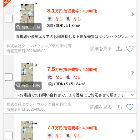
8.1
万円
(管理費等：4,000円)
敷
なし
礼
なし
2階
3DK
51.84m²
画像：21枚
青梅線や多摩エリアのお部屋探し＆不動産売買はタウンハウジング
羽村店にお任せを！ご来店時無料駐車場ご用意あります！
株式会社タウンハウジング東京 羽村店
詳細を見る
情報更新日
2026/08/08
7.5
万円
(管理費等：4,000円)
敷
なし
礼
なし
1階
3DK+S
51.84m²
画像：19枚
～お電話でのお問い合わせで、より迅速にご対応させて頂きます～
地域密着タウンハウジング【国立店】まで～
株式会社タウンハウジング東京 国立店
詳細を見る
情報更新日
2026/08/08
7.1
万円
(管理費等：4,000円)
敷
なし
礼
なし