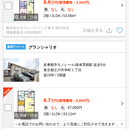
8.6
万円
(管理費等：3,300円)
敷
なし
礼
なし
2階
2LDK
53.06m²
画像：14枚
株式会社タウンハウジング東京 国分寺店
詳細を見る
情報更新日
2026/08/07
グランシャリオ
賃貸アパート
多摩都市モノレール/泉体育館駅 徒歩5分
東京都立川市幸町１丁目
築19年
2階建
8.7
万円
(管理費等：6,000円)
敷
なし
礼
87,000円
2階
1LDK
33.12m²
画像：18枚
～お電話でのお問い合わせで、より迅速にご対応させて頂きます～
地域密着タウンハウジング【国立店】まで～