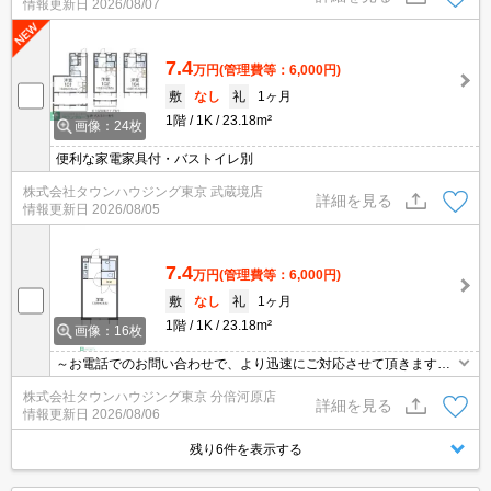
情報更新日
2026/08/07
7.4
万円
(管理費等：6,000円)
敷
なし
礼
1ヶ月
1階
1K
23.18m²
画像：24枚
便利な家電家具付・バストイレ別
株式会社タウンハウジング東京 武蔵境店
詳細を見る
情報更新日
2026/08/05
7.4
万円
(管理費等：6,000円)
敷
なし
礼
1ヶ月
1階
1K
23.18m²
画像：16枚
～お電話でのお問い合わせで、より迅速にご対応させて頂きます～
地域密着タウンハウジングまで～
株式会社タウンハウジング東京 分倍河原店
詳細を見る
情報更新日
2026/08/06
残り6件を表示する