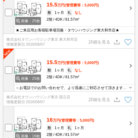
15.5
万円
(管理費等：5,000円)
敷
1ヶ月
礼
なし
2階
4DK
81.57m²
画像：25枚
★ご来店用お客様駐車場完備・タウンハウジング東大和市店★
株式会社タウンハウジング東京 東大和市店
詳細を見る
情報更新日
2026/08/07
15.5
万円
(管理費等：5,000円)
敷
1ヶ月
礼
なし
2階
4DK
81.57m²
画像：25枚
～お電話でのお問い合わせで、より迅速にご対応させて頂きます～
地域密着タウンハウジング【国立店】まで～
株式会社タウンハウジング東京 国立店
詳細を見る
情報更新日
2026/08/07
16
万円
(管理費等：5,000円)
敷
1ヶ月
礼
1ヶ月
2階
4DK
81.57m²
画像：19枚