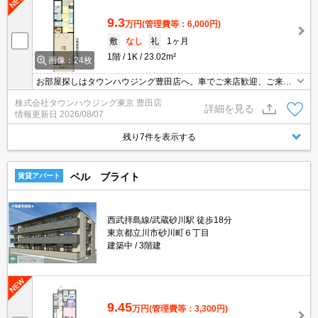
9.3
万円
(管理費等：6,000円)
敷
なし
礼
1ヶ月
1階
1K
23.02m²
画像：24枚
お部屋探しはタウンハウジング豊田店へ。車でご来店歓迎、ご来店
用お客様駐車場あり！
株式会社タウンハウジング東京 豊田店
詳細を見る
情報更新日
2026/08/07
残り7件を表示する
ベル ブライト
賃貸アパート
西武拝島線/武蔵砂川駅 徒歩18分
東京都立川市砂川町６丁目
建築中
3階建
9.45
万円
(管理費等：3,300円)