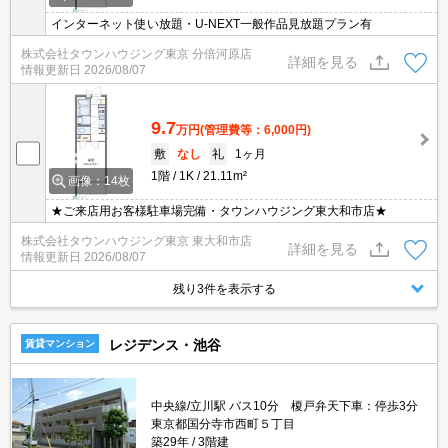
インターネット使い放題・U-NEXT一般作品見放題プラン有
株式会社タウンハウジング東京 分倍河原店
詳細を見る
情報更新日
2026/08/07
9.7
万円
(管理費等：6,000円)
敷
なし
礼
1ヶ月
1階
1K
21.11m²
画像：14枚
★ご来店用お客様駐車場完備・タウンハウジング東大和市店★
株式会社タウンハウジング東京 東大和市店
詳細を見る
情報更新日
2026/08/07
残り3件を表示する
レジデンス・池谷
賃貸マンション
中央線/立川駅 バス10分 榎戸弁天下車：停歩3分
東京都国分寺市西町５丁目
築29年
3階建