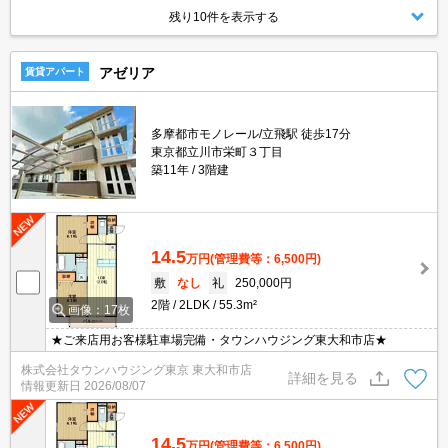
残り10件を表示する
アゼリア
賃貸アパート
多摩都市モノレール/立飛駅 徒歩17分
東京都立川市栄町３丁目
築11年
3階建
14.5
万円
(管理費等：6,500円)
敷
なし
礼
250,000円
2階
2LDK
55.3m²
画像：17枚
★ご来店用お客様駐車場完備・タウンハウジング東大和市店★
株式会社タウンハウジング東京 東大和市店
詳細を見る
情報更新日
2026/08/07
14.5
万円
(管理費等：6,500円)