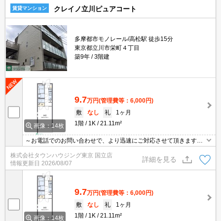
クレイノ立川ピュアコート
賃貸マンション
多摩都市モノレール/高松駅 徒歩15分
東京都立川市栄町４丁目
築9年
3階建
9.7
万円
(管理費等：6,000円)
敷
なし
礼
1ヶ月
1階
1K
21.11m²
画像：14枚
～お電話でのお問い合わせで、より迅速にご対応させて頂きます～
地域密着タウンハウジング【国立店】まで～
株式会社タウンハウジング東京 国立店
詳細を見る
情報更新日
2026/08/07
9.7
万円
(管理費等：6,000円)
敷
なし
礼
1ヶ月
1階
1K
21.11m²
画像：14枚