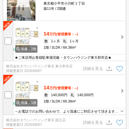
東京都小平市小川町１丁目
築11年
2階建
14
万円
(管理費等：--)
敷
1ヶ月
礼
1ヶ月
1階
3LDK
66.38m²
画像：2枚
★ご来店用お客様駐車場完備・タウンハウジング東大和市店★
株式会社タウンハウジング東京 東大和市店
詳細を見る
情報更新日
2026/08/07
14
万円
(管理費等：--)
敷
140,000円
礼
140,000円
1階
3LDK
66.38m²
画像：1枚
～お電話でのお問い合わせで、より迅速にご対応させて頂きます～
地域密着タウンハウジング【国立店】まで～
株式会社タウンハウジング東京 国立店
詳細を見る
情報更新日
2026/08/07