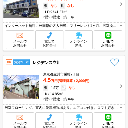
敷
なし
礼
なし
1LDK
41.27m²
2階
3階建 築11年
インターネット無料。外国籍の方入居可。フリーレント1ヶ月。浴室換気
乾燥式。洗面化粧台付き。温水洗浄便座付き。TVインターホン付き。クロ
ーゼット付。システムキッチン。追焚給湯。日当たり良好。
メールで
電話で
オンライン
LINEで
お問合せ
お問合せ
来店
お問合せ
レジデンス立川
PR
賃貸コーポ
東京都立川市栄町2丁目
4.5
万円
(管理費等：2,000円)
敷
4.5万
礼
なし
1K
14.85m²
2階
2階建 築34年
居室フローリング。室内に洗濯機置場あり。エアコン付き。ロフト好きに
オススメ。
メールで
電話で
オンライン
LINEで
お問合せ
お問合せ
来店
お問合せ