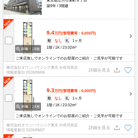
東京都立川市栄町６丁目
築9年
3階建
9.4
万円
(管理費等：6,000円)
敷
なし
礼
1ヶ月
1階
1K
23.02m²
画像：28枚
ご来店無しでオンラインでのお部屋のご紹介・ご見学が可能です
株式会社タウンハウジング東京 分倍河原店
詳細を見る
情報更新日
2026/08/06
9.3
万円
(管理費等：6,000円)
敷
なし
礼
1ヶ月
1階
1K
23.02m²
画像：24枚
ご来店無しでオンラインでのお部屋のご紹介・ご見学が可能です
株式会社タウンハウジング東京 分倍河原店
詳細を見る
情報更新日
2026/08/07