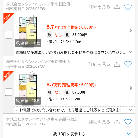
株式会社タウンハウジング東京 国立店
詳細を見る
情報更新日
2026/08/06
8.7
万円
(管理費等：6,000円)
敷
なし
礼
87,000円
2階
1LDK
33.12m²
画像：18枚
青梅線や多摩エリアのお部屋探し＆不動産売買はタウンハウジング
羽村店にお任せを！ご来店時無料駐車場ご用意あります！
株式会社タウンハウジング東京 豊田店
詳細を見る
情報更新日
2026/08/07
8.7
万円
(管理費等：6,000円)
敷
なし
礼
87,000円
2階
1LDK
33.12m²
画像：18枚
～お電話でのお問い合わせで、より迅速にご対応させて頂きます～
地域密着タウンハウジングまで～
株式会社タウンハウジング東京 高幡不動店
詳細を見る
情報更新日
2026/08/05
残り3件を表示する