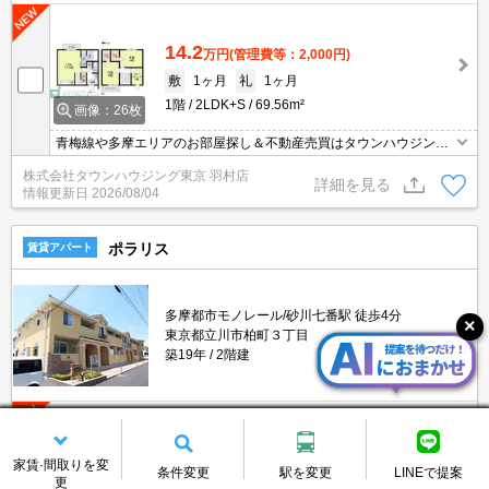
14.2
万円
(管理費等：2,000円)
敷
1ヶ月
礼
1ヶ月
1階
2LDK+S
69.56m²
画像：26枚
青梅線や多摩エリアのお部屋探し＆不動産売買はタウンハウジング
羽村店にお任せを！ご来店時無料駐車場ご用意あります！
株式会社タウンハウジング東京 羽村店
詳細を見る
情報更新日
2026/08/04
ポラリス
賃貸アパート
多摩都市モノレール/砂川七番駅 徒歩4分
東京都立川市柏町３丁目
築19年
2階建
10.4
万円
(管理費等：2,900円)
家賃·間取りを変
条件変更
駅を変更
LINEで提案
敷
なし
礼
1ヶ月
更