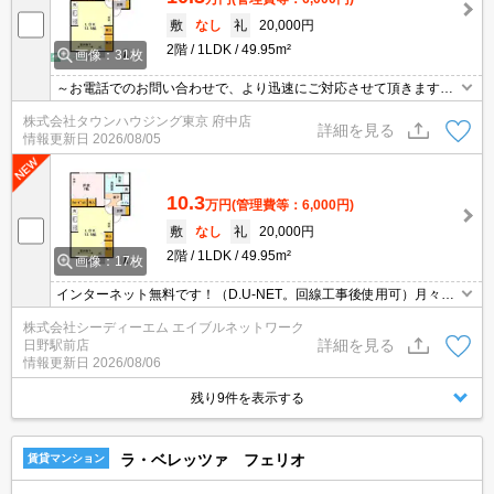
敷
なし
礼
20,000円
2階
1LDK
49.95m²
画像：31枚
～お電話でのお問い合わせで、より迅速にご対応させて頂きます～
地域密着タウンハウジングまで～
株式会社タウンハウジング東京 府中店
詳細を見る
情報更新日
2026/08/05
10.3
万円
(管理費等：6,000円)
敷
なし
礼
20,000円
2階
1LDK
49.95m²
画像：17枚
インターネット無料です！（D.U-NET。回線工事後使用可）月々の
費用負担を軽減できます♪お食事にもお買い物にも便利な立地です☆
株式会社シーディーエム エイブルネットワーク
宅配ボックスあります♪植栽にもこだわった共用部も見どころな物件
詳細を見る
日野駅前店
です、是非ご内覧下さいませ。
情報更新日
2026/08/06
残り9件を表示する
ラ・ベレッツァ フェリオ
賃貸マンション