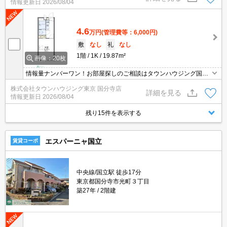
情報更新日
2026/08/04
4.6
万円
(管理費等：6,000円)
敷
なし
礼
なし
1階
1K
19.87m²
画像：20枚
情報量ナンバーワン！お部屋探しのご相談はタウンハウジング国分
寺店にお任せを！
株式会社タウンハウジング東京 国分寺店
詳細を見る
情報更新日
2026/08/04
残り15件を表示する
エスパーニャ国立
賃貸コーポ
中央線/国立駅 徒歩17分
東京都国分寺市光町３丁目
築27年
2階建