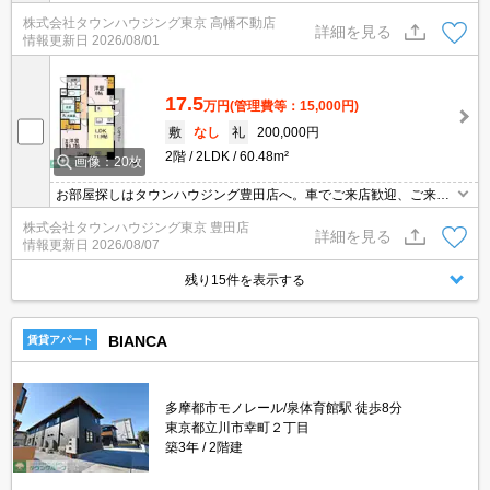
地域密着タウンハウジングまで～
株式会社タウンハウジング東京 高幡不動店
詳細を見る
情報更新日
2026/08/01
17.5
万円
(管理費等：15,000円)
敷
なし
礼
200,000円
2階
2LDK
60.48m²
画像：20枚
お部屋探しはタウンハウジング豊田店へ。車でご来店歓迎、ご来店
用お客様駐車場あり！
株式会社タウンハウジング東京 豊田店
詳細を見る
情報更新日
2026/08/07
残り15件を表示する
BIANCA
賃貸アパート
多摩都市モノレール/泉体育館駅 徒歩8分
東京都立川市幸町２丁目
築3年
2階建