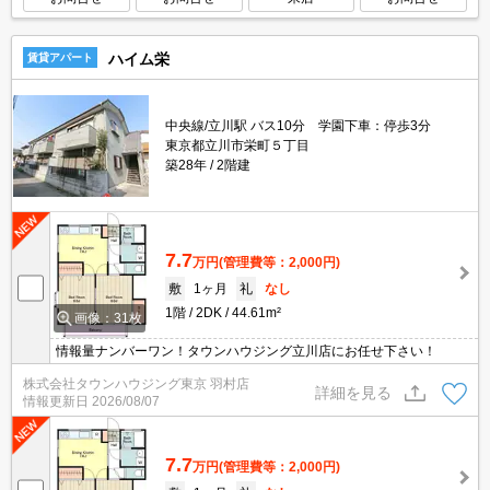
ハイム栄
賃貸アパート
中央線/立川駅 バス10分 学園下車：停歩3分
東京都立川市栄町５丁目
築28年
2階建
7.7
万円
(管理費等：2,000円)
敷
1ヶ月
礼
なし
1階
2DK
44.61m²
画像：31枚
情報量ナンバーワン！タウンハウジング立川店にお任せ下さい！
株式会社タウンハウジング東京 羽村店
詳細を見る
情報更新日
2026/08/07
7.7
万円
(管理費等：2,000円)