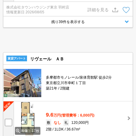
羽村店にお任せを！ご来店時無料駐車場ご用意あります！
株式会社タウンハウジング東京 羽村店
詳細を見る
情報更新日
2026/08/05
残り39件を表示する
リヴェール ＡＢ
賃貸アパート
多摩都市モノレール/泉体育館駅 徒歩2分
東京都立川市幸町１丁目
築21年
2階建
9.6
万円
(管理費等：6,000円)
敷
なし
礼
120,000円
2階
1LDK
36.67m²
画像：17枚