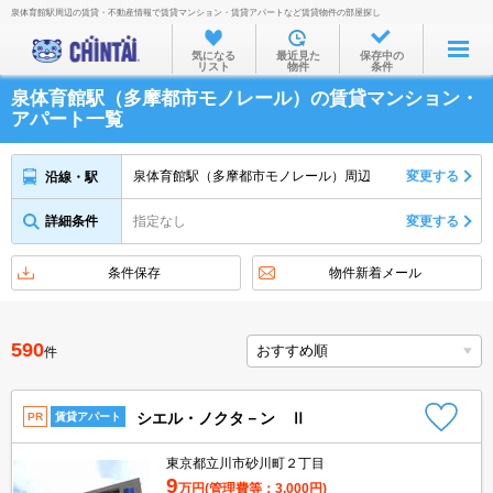
泉体育館駅周辺の賃貸・不動産情報で賃貸マンション・賃貸アパートなど賃貸物件の部屋探し
お部屋を探す
気になる
最近見た
保存中の
リスト
物件
条件
沿線・駅から
泉体育館駅（多摩都市モノレール）の賃貸マンション・
住所から
アパート一覧
家賃相場から
泉体育館駅（多摩都市モノレール）周辺
変更する
沿線・駅
通勤通学時間から
詳細条件
指定なし
変更する
物件特集から
不動産会社から
条件保存
物件新着メール
TOP
590
件
シエル・ノクタ－ン Ⅱ
PR
賃貸アパート
東京都立川市砂川町２丁目
9
万円
(管理費等：3,000円)