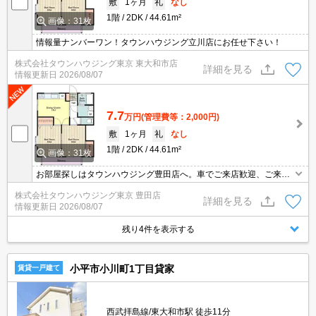
敷
1ヶ月
礼
なし
1階
2DK
44.61m²
画像：31枚
情報量ナンバーワン！タウンハウジング立川店にお任せ下さい！
株式会社タウンハウジング東京 東大和市店
詳細を見る
情報更新日
2026/08/07
7.7
万円
(管理費等：2,000円)
敷
1ヶ月
礼
なし
1階
2DK
44.61m²
画像：31枚
お部屋探しはタウンハウジング豊田店へ。車でご来店歓迎、ご来店
用お客様駐車場あり！
株式会社タウンハウジング東京 豊田店
詳細を見る
情報更新日
2026/08/07
残り4件を表示する
小平市小川町1丁目貸家
賃貸一戸建て
西武拝島線/東大和市駅 徒歩11分