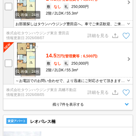
敷
なし
礼
250,000円
2階
2LDK
55.3m²
画像：24枚
お部屋探しはタウンハウジング豊田店へ。車でご来店歓迎、ご来店
用お客様駐車場あり！
株式会社タウンハウジング東京 豊田店
詳細を見る
情報更新日
2026/08/07
14.5
万円
(管理費等：6,500円)
敷
なし
礼
250,000円
2階
2LDK
55.3m²
画像：24枚
～お電話でのお問い合わせで、より迅速にご対応させて頂きます～
地域密着タウンハウジングまで～
株式会社タウンハウジング東京 高幡不動店
詳細を見る
情報更新日
2026/08/05
残り7件を表示する
レオパレス楠
賃貸アパート