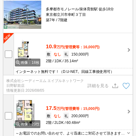
多摩都市モノレール/泉体育館駅 徒歩18分
東京都立川市幸町３丁目
築7年
7階建
10.9
万円
(管理費等：16,000円)
敷
なし
礼
150,000円
2階
1DK
35.14m²
画像：18枚
インターネット無料です！（D.U-NET。回線工事後使用可）
株式会社シーディーエム エイブルネットワーク
詳細を見る
日野駅前店
情報更新日
2026/08/05
17.5
万円
(管理費等：15,000円)
敷
なし
礼
200,000円
2階
2LDK
60.48m²
画像：20枚
～お電話でのお問い合わせで、より迅速にご対応させて頂きます～