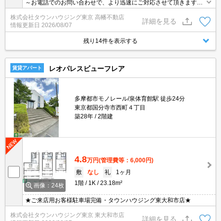
～お電話でのお問い合わせで、より迅速にご対応させて頂きます～
地域密着タウンハウジングまで～
株式会社タウンハウジング東京 高幡不動店
詳細を見る
情報更新日
2026/08/07
残り14件を表示する
レオパレスビューフレア
賃貸アパート
多摩都市モノレール/泉体育館駅 徒歩24分
東京都国分寺市西町４丁目
築28年
2階建
4.8
万円
(管理費等：6,000円)
敷
なし
礼
1ヶ月
1階
1K
23.18m²
画像：24枚
★ご来店用お客様駐車場完備・タウンハウジング東大和市店★
株式会社タウンハウジング東京 東大和市店
詳細を見る