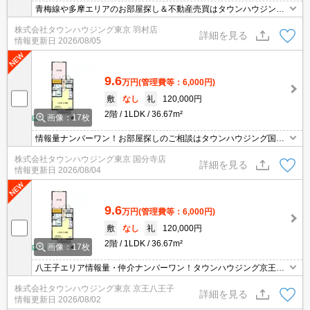
青梅線や多摩エリアのお部屋探し＆不動産売買はタウンハウジング
羽村店にお任せを！ご来店時無料駐車場ご用意あります！
株式会社タウンハウジング東京 羽村店
詳細を見る
情報更新日
2026/08/05
9.6
万円
(管理費等：6,000円)
敷
なし
礼
120,000円
2階
1LDK
36.67m²
画像：17枚
情報量ナンバーワン！お部屋探しのご相談はタウンハウジング国分
寺店にお任せを！
株式会社タウンハウジング東京 国分寺店
詳細を見る
情報更新日
2026/08/04
9.6
万円
(管理費等：6,000円)
敷
なし
礼
120,000円
2階
1LDK
36.67m²
画像：17枚
八王子エリア情報量・仲介ナンバーワン！タウンハウジング京王八
王子店です!お客様用駐車場もございますので車でのご来店も大歓迎
株式会社タウンハウジング東京 京王八王子
です！
詳細を見る
情報更新日
2026/08/02