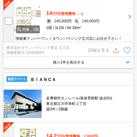
14
万円
(管理費等：--)
敷
140,000円
礼
140,000円
1階
3LDK
66.38m²
画像：1枚
情報量ナンバーワン！タウンハウジング立川店にお任せ下さい！
株式会社タウンハウジング東京 立川店
詳細を見る
情報更新日
2026/08/07
残り1件を表示する
ＢＩＡＮＣＡ
賃貸アパート
多摩都市モノレール/泉体育館駅 徒歩8分
東京都立川市幸町２丁目
築3年
2階建
14.2
万円
(管理費等：2,000円)