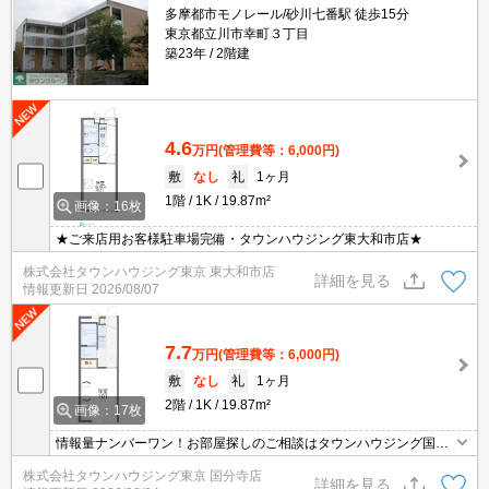
多摩都市モノレール/砂川七番駅 徒歩15分
東京都立川市幸町３丁目
築23年
2階建
4.6
万円
(管理費等：6,000円)
敷
なし
礼
1ヶ月
1階
1K
19.87m²
画像：16枚
★ご来店用お客様駐車場完備・タウンハウジング東大和市店★
株式会社タウンハウジング東京 東大和市店
詳細を見る
情報更新日
2026/08/07
7.7
万円
(管理費等：6,000円)
敷
なし
礼
1ヶ月
2階
1K
19.87m²
画像：17枚
情報量ナンバーワン！お部屋探しのご相談はタウンハウジング国分
寺店にお任せを！
株式会社タウンハウジング東京 国分寺店
詳細を見る