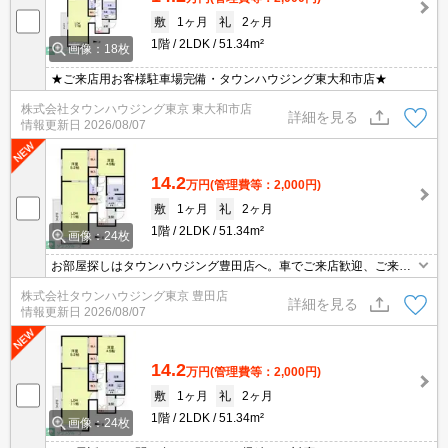
敷
1ヶ月
礼
2ヶ月
1階
2LDK
51.34m²
画像：18枚
★ご来店用お客様駐車場完備・タウンハウジング東大和市店★
株式会社タウンハウジング東京 東大和市店
詳細を見る
情報更新日
2026/08/07
14.2
万円
(管理費等：2,000円)
敷
1ヶ月
礼
2ヶ月
1階
2LDK
51.34m²
画像：24枚
お部屋探しはタウンハウジング豊田店へ。車でご来店歓迎、ご来店
用お客様駐車場あり！
株式会社タウンハウジング東京 豊田店
詳細を見る
情報更新日
2026/08/07
14.2
万円
(管理費等：2,000円)
敷
1ヶ月
礼
2ヶ月
1階
2LDK
51.34m²
画像：24枚