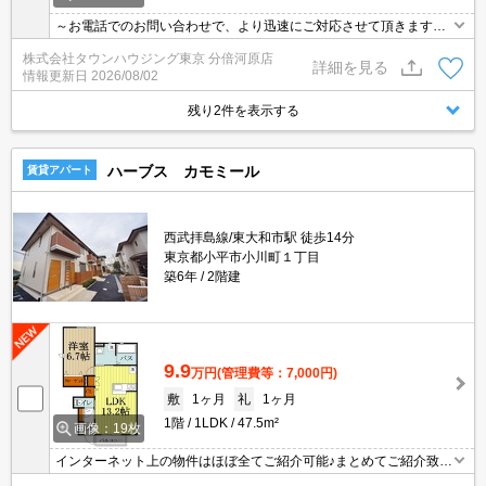
～お電話でのお問い合わせで、より迅速にご対応させて頂きます～
地域密着タウンハウジングまで～
株式会社タウンハウジング東京 分倍河原店
詳細を見る
情報更新日
2026/08/02
残り2件を表示する
ハーブス カモミール
賃貸アパート
西武拝島線/東大和市駅 徒歩14分
東京都小平市小川町１丁目
築6年
2階建
9.9
万円
(管理費等：7,000円)
敷
1ヶ月
礼
1ヶ月
1階
1LDK
47.5m²
画像：19枚
インターネット上の物件はほぼ全てご紹介可能♪まとめてご紹介致し
ます♪お気軽にお問合せください！お部屋探しはタウンハウジングま