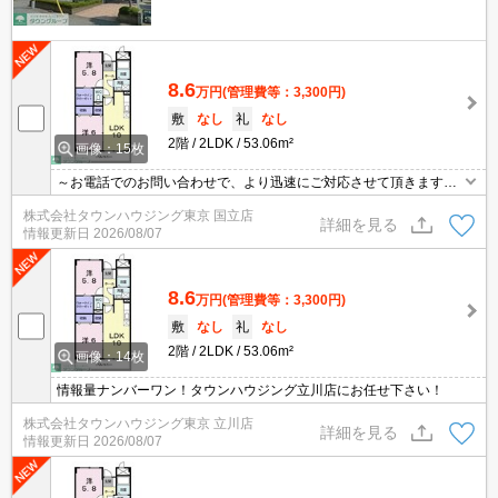
8.6
万円
(管理費等：3,300円)
敷
なし
礼
なし
2階
2LDK
53.06m²
画像：15枚
～お電話でのお問い合わせで、より迅速にご対応させて頂きます～
地域密着タウンハウジング【国立店】まで～
株式会社タウンハウジング東京 国立店
詳細を見る
情報更新日
2026/08/07
8.6
万円
(管理費等：3,300円)
敷
なし
礼
なし
2階
2LDK
53.06m²
画像：14枚
情報量ナンバーワン！タウンハウジング立川店にお任せ下さい！
株式会社タウンハウジング東京 立川店
詳細を見る
情報更新日
2026/08/07