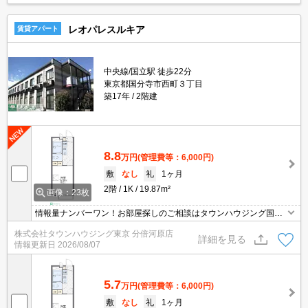
レオパレスルキア
賃貸アパート
中央線/国立駅 徒歩22分
東京都国分寺市西町３丁目
築17年
2階建
8.8
万円
(管理費等：6,000円)
敷
なし
礼
1ヶ月
2階
1K
19.87m²
画像：23枚
情報量ナンバーワン！お部屋探しのご相談はタウンハウジング国分
寺店にお任せを！
株式会社タウンハウジング東京 分倍河原店
詳細を見る
情報更新日
2026/08/07
5.7
万円
(管理費等：6,000円)
敷
なし
礼
1ヶ月