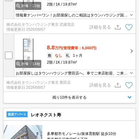
2階
1K
19.87m²
画像：23枚
情報量ナンバーワン！お部屋探しのご相談はタウンハウジング国分
寺店にお任せを！
株式会社タウンハウジング東京 武蔵境店
詳細を見る
情報更新日
2026/08/07
8.8
万円
(管理費等：6,000円)
敷
なし
礼
1ヶ月
2階
1K
19.87m²
画像：14枚
お部屋探しはタウンハウジング豊田店へ。車でご来店歓迎、ご来店
用お客様駐車場あり！
株式会社タウンハウジング東京 豊田店
詳細を見る
情報更新日
2026/08/07
残り10件を表示する
レオネクスト寿
賃貸アパート
多摩都市モノレール/泉体育館駅 徒歩10分