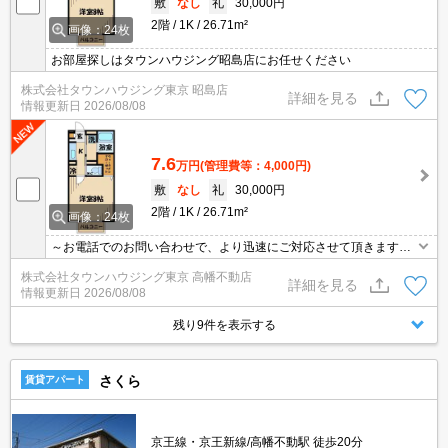
敷
なし
礼
30,000円
2階
1K
26.71m²
画像：24枚
お部屋探しはタウンハウジング昭島店にお任せください
株式会社タウンハウジング東京 昭島店
詳細を見る
情報更新日
2026/08/08
7.6
万円
(管理費等：4,000円)
敷
なし
礼
30,000円
2階
1K
26.71m²
画像：24枚
～お電話でのお問い合わせで、より迅速にご対応させて頂きます～
地域密着タウンハウジングまで～
株式会社タウンハウジング東京 高幡不動店
詳細を見る
情報更新日
2026/08/08
残り9件を表示する
さくら
賃貸アパート
京王線・京王新線/高幡不動駅 徒歩20分