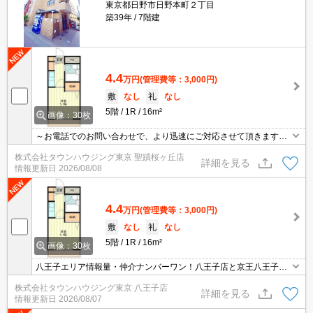
東京都日野市日野本町２丁目
築39年
7階建
4.4
万円
(管理費等：3,000円)
敷
なし
礼
なし
5階
1R
16m²
画像：30枚
～お電話でのお問い合わせで、より迅速にご対応させて頂きます～
地域密着タウンハウジングまで～
株式会社タウンハウジング東京 聖蹟桜ヶ丘店
詳細を見る
情報更新日
2026/08/08
4.4
万円
(管理費等：3,000円)
敷
なし
礼
なし
5階
1R
16m²
画像：30枚
八王子エリア情報量・仲介ナンバーワン！八王子店と京王八王子店
２店舗どちらでもご対応可能！
株式会社タウンハウジング東京 八王子店
詳細を見る
情報更新日
2026/08/07