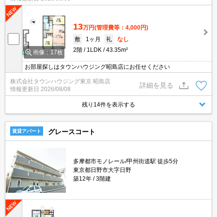
13
万円
(管理費等：4,000円)
敷
1ヶ月
礼
なし
2階
1LDK
43.35m²
画像：17枚
お部屋探しはタウンハウジング昭島店にお任せください
株式会社タウンハウジング東京 昭島店
詳細を見る
情報更新日
2026/08/08
残り14件を表示する
グレースコート
賃貸アパート
多摩都市モノレール/甲州街道駅 徒歩5分
東京都日野市大字日野
築12年
3階建