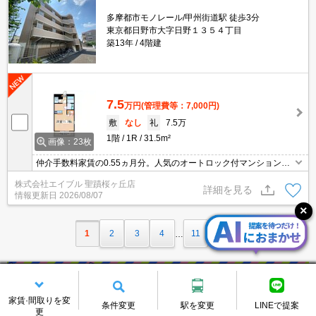
多摩都市モノレール/甲州街道駅 徒歩3分
東京都日野市大字日野１３５４丁目
築13年
4階建
7.5
万円
(管理費等：7,000円)
敷
なし
礼
7.5万
1階
1R
31.5m²
画像：23枚
仲介手数料家賃の0.55ヵ月分。人気のオートロック付マンション。
宅配ボックスあり。
株式会社エイブル 聖蹟桜ヶ丘店
詳細を見る
情報更新日
2026/08/07
1
2
3
4
11
…
家賃·間取りを変
条件変更
駅を変更
LINEで提案
更