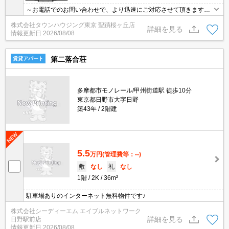
～お電話でのお問い合わせで、より迅速にご対応させて頂きます～
地域密着タウンハウジングまで～
株式会社タウンハウジング東京 聖蹟桜ヶ丘店
詳細を見る
情報更新日
2026/08/08
第二落合荘
賃貸アパート
多摩都市モノレール/甲州街道駅 徒歩10分
東京都日野市大字日野
築43年
2階建
5.5
万円
(管理費等：--)
敷
なし
礼
なし
1階
2K
36m²
駐車場ありのインターネット無料物件です♪
株式会社シーディーエム エイブルネットワーク
詳細を見る
日野駅前店
情報更新日
2026/08/08