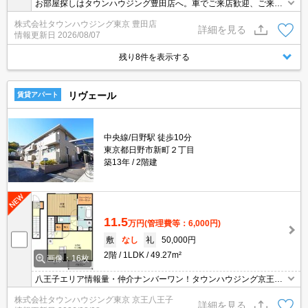
お部屋探しはタウンハウジング豊田店へ。車でご来店歓迎、ご来店
用お客様駐車場あり！
株式会社タウンハウジング東京 豊田店
詳細を見る
情報更新日
2026/08/07
残り8件を表示する
リヴェール
賃貸アパート
中央線/日野駅 徒歩10分
東京都日野市新町２丁目
築13年
2階建
11.5
万円
(管理費等：6,000円)
敷
なし
礼
50,000円
2階
1LDK
49.27m²
画像：16枚
八王子エリア情報量・仲介ナンバーワン！タウンハウジング京王八
王子店です!お客様用駐車場もございますので車でのご来店も大歓迎
株式会社タウンハウジング東京 京王八王子
です！
詳細を見る