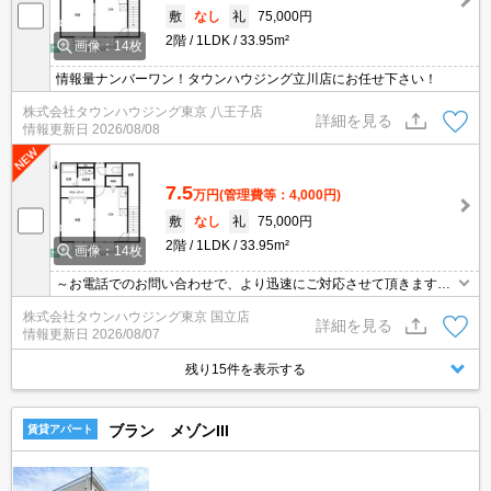
敷
なし
礼
75,000円
2階
1LDK
33.95m²
画像：14枚
情報量ナンバーワン！タウンハウジング立川店にお任せ下さい！
株式会社タウンハウジング東京 八王子店
詳細を見る
情報更新日
2026/08/08
7.5
万円
(管理費等：4,000円)
敷
なし
礼
75,000円
2階
1LDK
33.95m²
画像：14枚
～お電話でのお問い合わせで、より迅速にご対応させて頂きます～
地域密着タウンハウジング【国立店】まで～
株式会社タウンハウジング東京 国立店
詳細を見る
情報更新日
2026/08/07
残り15件を表示する
ブラン メゾンIII
賃貸アパート