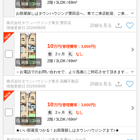
2階
3LDK
69m²
画像：24枚
お部屋探しはタウンハウジング豊田店へ。車でご来店歓迎、ご来店
用お客様駐車場あり！
株式会社タウンハウジング東京 豊田店
詳細を見る
情報更新日
2026/08/08
10
万円
(管理費等：3,600円)
敷
2ヶ月
礼
なし
2階
3LDK
69m²
画像：24枚
～お電話でのお問い合わせで、より迅速にご対応させて頂きます～
地域密着タウンハウジングまで～
株式会社タウンハウジング東京 高幡不動店
詳細を見る
情報更新日
2026/08/08
10
万円
(管理費等：3,600円)
敷
2ヶ月
礼
なし
2階
3LDK
69m²
画像：24枚
★いい部屋見つかる！お部屋探しはタウンハウジングまで♪★
株式会社タウンハウジング東京 多摩センター店