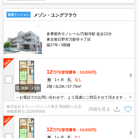
メゾン・ユングフラウ
賃貸マンション
多摩都市モノレール/万願寺駅 徒歩12分
東京都日野市万願寺４丁目
築27年
3階建
12
万円
(管理費等：10,000円)
敷
1ヶ月
礼
なし
2階
3LDK
57.75m²
画像：20枚
～お電話でのお問い合わせで、より迅速にご対応させて頂きます～
地域密着タウンハウジングまで～
株式会社タウンハウジング東京 聖蹟桜ヶ丘店
詳細を見る
情報更新日
2026/08/08
12
万円
(管理費等：10,000円)
敷
1ヶ月
礼
なし