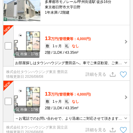
多摩都市モノレール/甲州街道駅 徒歩16分
東京都日野市大字日野
1年未満
2階建
13
万円
(管理費等：4,000円)
敷
1ヶ月
礼
なし
2階
1LDK
43.35m²
画像：17枚
お部屋探しはタウンハウジング豊田店へ。車でご来店歓迎、ご来店
用お客様駐車場あり！
株式会社タウンハウジング東京 豊田店
詳細を見る
情報更新日
2026/08/08
13
万円
(管理費等：4,000円)
敷
1ヶ月
礼
なし
2階
1LDK
43.35m²
画像：17枚
～お電話でのお問い合わせで、より迅速にご対応させて頂きます～
地域密着タウンハウジング【国立店】まで～
株式会社タウンハウジング東京 国立店
詳細を見る
情報更新日
2026/08/08