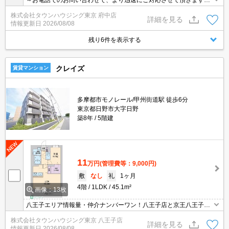
～お電話でのお問い合わせで、より迅速にご対応させて頂きます～
地域密着タウンハウジングまで～
株式会社タウンハウジング東京 府中店
詳細を見る
情報更新日
2026/08/08
残り6件を表示する
クレイズ
賃貸マンション
多摩都市モノレール/甲州街道駅 徒歩6分
東京都日野市大字日野
築8年
5階建
11
万円
(管理費等：9,000円)
敷
なし
礼
1ヶ月
4階
1LDK
45.1m²
画像：13枚
八王子エリア情報量・仲介ナンバーワン！八王子店と京王八王子店
２店舗どちらでもご対応可能！
株式会社タウンハウジング東京 八王子店
詳細を見る
情報更新日
2026/08/08