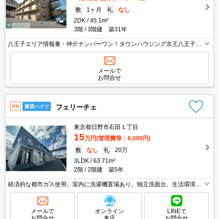
敷
1ヶ月
礼
なし
2DK
45.1m²
3階
3階建 築31年
八王子エリア情報量・仲介ナンバーワン！タウンハウジング京王八王子店
です!お客様用駐車場もございますので車でのご来店も大歓迎です！
メールで
お問合せ
フェリーチェ
PR
賃貸ハイツ
東京都日野市石田１丁目
15
万円
(管理費等：6,000円)
敷
なし
礼
20万
3LDK
63.71m²
2階
2階建 築5年
経済的な都市ガス使用。室内に洗濯機置場あり。独立洗面台。生活環境良
好。仲介手数料家賃の0.55ヵ月分。
メールで
オンライン
LINEで
お問合せ
来店
お問合せ