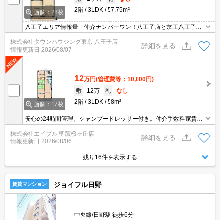
2階
3LDK
57.75m²
画像：28枚
八王子エリア情報量・仲介ナンバーワン！八王子店と京王八王子店
２店舗どちらでもご対応☆ペット飼育可能なお部屋！おすすめ物件
株式会社タウンハウジング東京 八王子店
募集中☆可能！☆ペットの飼える３ＬＤＫ！住環境も良く日当たり
詳細を見る
情報更新日
2026/08/07
も良いお部屋☆設備充実！ファミリーさんにもオススメ！☆
12
万円
(管理費等：10,000円)
敷
12万
礼
なし
2階
3LDK
58m²
画像：17枚
安心の24時間管理。シャンプードレッサー付き。仲介手数料家賃の
0.55ヵ月分。ペット飼育の場合、敷金1ヵ月分増。
株式会社エイブル 聖蹟桜ヶ丘店
詳細を見る
情報更新日
2026/08/06
残り16件を表示する
ジョイフル日野
賃貸マンション
中央線/日野駅 徒歩6分