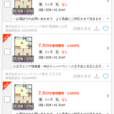
敷
1ヶ月
礼
なし
2階
2DK
41.31m²
画像：22枚
～お電話でのお問い合わせで、より迅速にご対応させて頂きます～
地域密着タウンハウジングまで～
株式会社タウンハウジング東京 聖蹟桜ヶ丘店
詳細を見る
情報更新日
2026/08/08
7.3
万円
(管理費等：2,000円)
敷
1ヶ月
礼
なし
2階
2DK
41.31m²
画像：22枚
八王子エリア情報量・仲介ナンバーワン！八王子店と京王八王子店
２店舗どちらでもご対応可能！
株式会社タウンハウジング東京 八王子店
詳細を見る
情報更新日
2026/08/07
7.3
万円
(管理費等：2,000円)
敷
1ヶ月
礼
なし
2階
2DK
41.31m²
画像：22枚