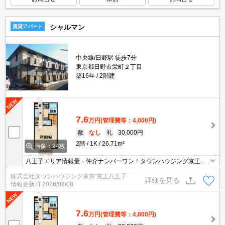
シャルマン
賃貸アパート
中央線/日野駅 徒歩7分
東京都日野市栄町２丁目
築16年
2階建
7.6
万円
(管理費等：4,000円)
敷
なし
礼
30,000円
2階
1K
26.71m²
画像：24枚
八王子エリア情報量・仲介ナンバーワン！タウンハウジング京王八
王子店です!お客様用駐車場もございますので車でのご来店も大歓迎
株式会社タウンハウジング東京 京王八王子
です！
詳細を見る
情報更新日
2026/08/08
7.6
万円
(管理費等：4,000円)