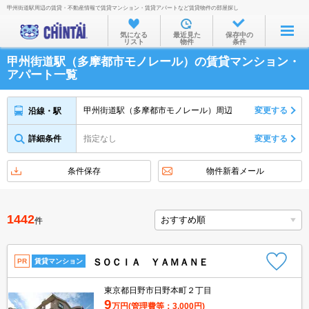
甲州街道駅周辺の賃貸・不動産情報で賃貸マンション・賃貸アパートなど賃貸物件の部屋探し
お部屋を探す
気になる
最近見た
保存中の
リスト
物件
条件
沿線・駅から
甲州街道駅（多摩都市モノレール）の賃貸マンション・
住所から
アパート一覧
家賃相場から
甲州街道駅（多摩都市モノレール）周辺
変更する
沿線・駅
通勤通学時間から
詳細条件
指定なし
変更する
物件特集から
不動産会社から
条件保存
物件新着メール
TOP
1442
件
ＳＯＣＩＡ ＹＡＭＡＮＥ
PR
賃貸マンション
東京都日野市日野本町２丁目
9
万円
(管理費等：3,000円)