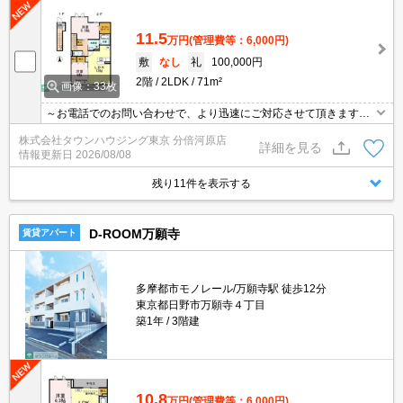
11.5
万円
(管理費等：6,000円)
敷
なし
礼
100,000円
2階
2LDK
71m²
画像：33枚
～お電話でのお問い合わせで、より迅速にご対応させて頂きます～
地域密着タウンハウジングまで～
株式会社タウンハウジング東京 分倍河原店
詳細を見る
情報更新日
2026/08/08
残り11件を表示する
D-ROOM万願寺
賃貸アパート
多摩都市モノレール/万願寺駅 徒歩12分
東京都日野市万願寺４丁目
築1年
3階建
10.8
万円
(管理費等：6,000円)