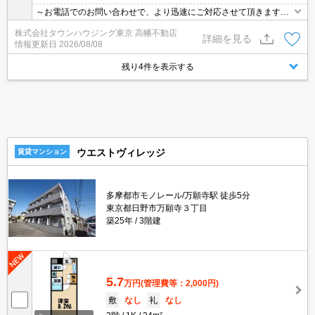
～お電話でのお問い合わせで、より迅速にご対応させて頂きます～
地域密着タウンハウジングまで～
株式会社タウンハウジング東京 高幡不動店
詳細を見る
情報更新日
2026/08/08
残り4件を表示する
ウエストヴィレッジ
賃貸マンション
多摩都市モノレール/万願寺駅 徒歩5分
東京都日野市万願寺３丁目
築25年
3階建
5.7
万円
(管理費等：2,000円)
敷
なし
礼
なし