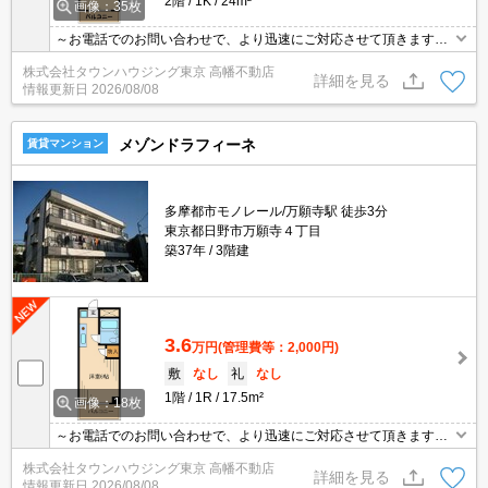
2階
1K
24m²
画像：35枚
～お電話でのお問い合わせで、より迅速にご対応させて頂きます～
地域密着タウンハウジングまで～
株式会社タウンハウジング東京 高幡不動店
詳細を見る
情報更新日
2026/08/08
メゾンドラフィーネ
賃貸マンション
多摩都市モノレール/万願寺駅 徒歩3分
東京都日野市万願寺４丁目
築37年
3階建
3.6
万円
(管理費等：2,000円)
敷
なし
礼
なし
1階
1R
17.5m²
画像：18枚
～お電話でのお問い合わせで、より迅速にご対応させて頂きます～
地域密着タウンハウジングまで～
株式会社タウンハウジング東京 高幡不動店
詳細を見る
情報更新日
2026/08/08