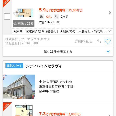
5.9
万円
(管理費等：11,000円)
敷
なし
礼
1ヶ月
2階
1R
16m²
画像：21枚
★家具・家電付き物件（撤去可）★初めての一人暮らし・急な転勤
などにオススメ★当社グループ管理のため諸条件相談可能となって
株式会社リブ・マックス 新宿店
おり、モバイルWiFiも無料でレンタル・初期費用クレジット支払可
詳細を見る
情報更新日
2026/08/08
能です♪土日祝日は混み合いますのでお早めにご予約ください。オン
ライン内覧・契約可能な為一度も来店せずとも問題ありません♪
残り13件を表示する
シティハイムセラヴィ
賃貸アパート
中央線/日野駅 徒歩11分
東京都日野市神明４丁目
築40年
2階建
7.3
万円
(管理費等：2,000円)