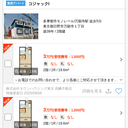
コジャックI
賃貸アパート
多摩都市モノレール/万願寺駅 徒歩5分
東京都日野市万願寺１丁目
築38年
2階建
3
万円
(管理費等：1,000円)
敷
なし
礼
なし
2階
1R
19.6m²
画像：19枚
～お電話でのお問い合わせで、より迅速にご対応させて頂きます～
地域密着タウンハウジングまで～
株式会社タウンハウジング東京 高幡不動店
詳細を見る
情報更新日
2026/08/08
3
万円
(管理費等：1,000円)
敷
なし
礼
なし
2階
1R
19.6m²
画像：19枚