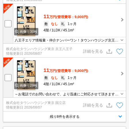
11
万円
(管理費等：9,000円)
敷
なし
礼
1ヶ月
4階
1LDK
45.1m²
画像：30枚
八王子エリア情報量・仲介ナンバーワン！タウンハウジング京王八
王子店です!お客様用駐車場もございますので車でのご来店も大歓迎
株式会社タウンハウジング東京 京王八王子
です！
詳細を見る
情報更新日
2026/08/07
11
万円
(管理費等：9,000円)
敷
なし
礼
1ヶ月
4階
1LDK
45.1m²
画像：29枚
～お電話でのお問い合わせで、より迅速にご対応させて頂きます～
地域密着タウンハウジング【国立店】まで～
株式会社タウンハウジング東京 国立店
詳細を見る
情報更新日
2026/08/07
残り8件を表示する