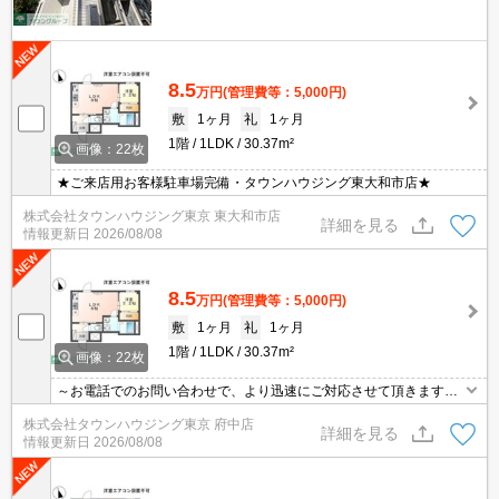
8.5
万円
(管理費等：5,000円)
敷
1ヶ月
礼
1ヶ月
1階
1LDK
30.37m²
画像：22枚
★ご来店用お客様駐車場完備・タウンハウジング東大和市店★
株式会社タウンハウジング東京 東大和市店
詳細を見る
情報更新日
2026/08/08
8.5
万円
(管理費等：5,000円)
敷
1ヶ月
礼
1ヶ月
1階
1LDK
30.37m²
画像：22枚
～お電話でのお問い合わせで、より迅速にご対応させて頂きます～
地域密着タウンハウジングまで～
株式会社タウンハウジング東京 府中店
詳細を見る
情報更新日
2026/08/08