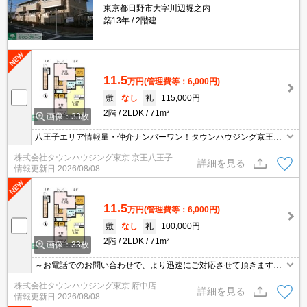
東京都日野市大字川辺堀之内
築13年
2階建
11.5
万円
(管理費等：6,000円)
敷
なし
礼
115,000円
2階
2LDK
71m²
画像：33枚
八王子エリア情報量・仲介ナンバーワン！タウンハウジング京王八
王子店です!お客様用駐車場もございますので車でのご来店も大歓迎
株式会社タウンハウジング東京 京王八王子
です！
詳細を見る
情報更新日
2026/08/08
11.5
万円
(管理費等：6,000円)
敷
なし
礼
100,000円
2階
2LDK
71m²
画像：33枚
～お電話でのお問い合わせで、より迅速にご対応させて頂きます～
地域密着タウンハウジングまで～
株式会社タウンハウジング東京 府中店
詳細を見る
情報更新日
2026/08/08