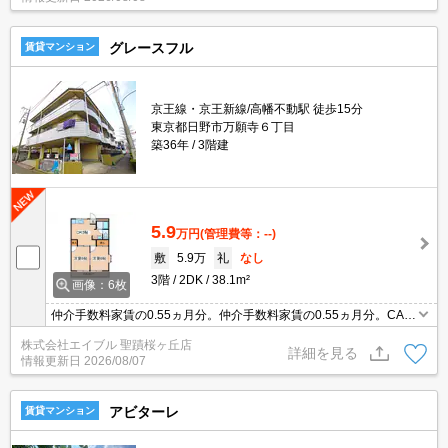
グレースフル
賃貸マンション
京王線・京王新線/高幡不動駅 徒歩15分
東京都日野市万願寺６丁目
築36年
3階建
5.9
万円
(管理費等：--)
敷
5.9万
礼
なし
3階
2DK
38.1m²
画像：6枚
仲介手数料家賃の0.55ヵ月分。仲介手数料家賃の0.55ヵ月分。CAT
V受信可。追い焚き付き。生活環境良好。
株式会社エイブル 聖蹟桜ヶ丘店
詳細を見る
情報更新日
2026/08/07
アビターレ
賃貸マンション