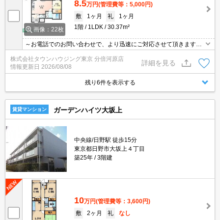
8.5
万円
(管理費等：5,000円)
敷
1ヶ月
礼
1ヶ月
1階
1LDK
30.37m²
画像：22枚
～お電話でのお問い合わせで、より迅速にご対応させて頂きます～
地域密着タウンハウジングまで～
株式会社タウンハウジング東京 分倍河原店
詳細を見る
情報更新日
2026/08/08
残り6件を表示する
ガーデンハイツ大坂上
賃貸マンション
中央線/日野駅 徒歩15分
東京都日野市大坂上４丁目
築25年
3階建
10
万円
(管理費等：3,600円)
敷
2ヶ月
礼
なし