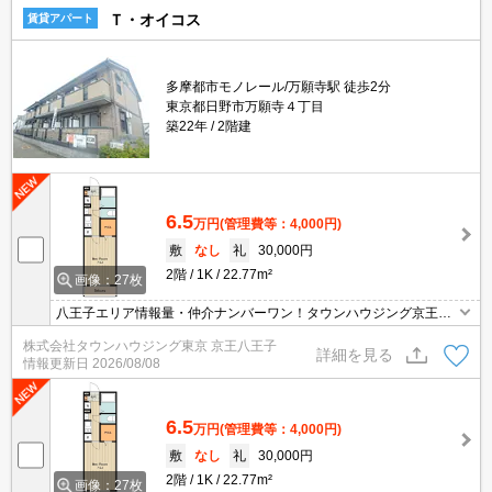
Ｔ・オイコス
賃貸アパート
多摩都市モノレール/万願寺駅 徒歩2分
東京都日野市万願寺４丁目
築22年
2階建
6.5
万円
(管理費等：4,000円)
敷
なし
礼
30,000円
2階
1K
22.77m²
画像：27枚
八王子エリア情報量・仲介ナンバーワン！タウンハウジング京王八
王子店です!お客様用駐車場もございますので車でのご来店も大歓迎
株式会社タウンハウジング東京 京王八王子
です！
詳細を見る
情報更新日
2026/08/08
6.5
万円
(管理費等：4,000円)
敷
なし
礼
30,000円
2階
1K
22.77m²
画像：27枚