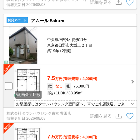
詳細を見る
情報更新日
2026/08/08
アムール Sakura
賃貸アパート
中央線/日野駅 徒歩11分
東京都日野市大坂上２丁目
築19年
2階建
7.5
万円
(管理費等：4,000円)
敷
なし
礼
75,000円
2階
1LDK
33.95m²
画像：14枚
お部屋探しはタウンハウジング豊田店へ。車でご来店歓迎、ご来店
用お客様駐車場あり！
株式会社タウンハウジング東京 豊田店
詳細を見る
情報更新日
2026/08/08
7.5
万円
(管理費等：4,000円)