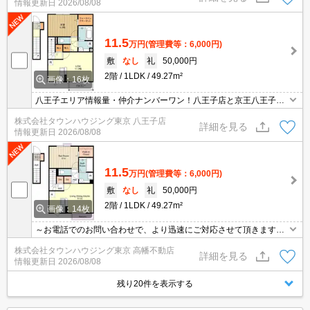
情報更新日
2026/08/08
11.5
万円
(管理費等：6,000円)
敷
なし
礼
50,000円
2階
1LDK
49.27m²
画像：16枚
八王子エリア情報量・仲介ナンバーワン！八王子店と京王八王子店
２店舗どちらでもご対応可能！
株式会社タウンハウジング東京 八王子店
詳細を見る
情報更新日
2026/08/08
11.5
万円
(管理費等：6,000円)
敷
なし
礼
50,000円
2階
1LDK
49.27m²
画像：14枚
～お電話でのお問い合わせで、より迅速にご対応させて頂きます～
地域密着タウンハウジングまで～
株式会社タウンハウジング東京 高幡不動店
詳細を見る
情報更新日
2026/08/08
残り20件を表示する