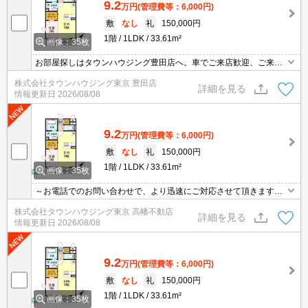
9.2
万円
(管理費等：6,000円)
敷
なし
礼
150,000円
1階
1LDK
33.61m²
画像：35枚
お部屋探しはタウンハウジング豊田店へ。車でご来店歓迎、ご来店
用お客様駐車場あり！
株式会社タウンハウジング東京 豊田店
詳細を見る
情報更新日
2026/08/08
9.2
万円
(管理費等：6,000円)
敷
なし
礼
150,000円
1階
1LDK
33.61m²
画像：35枚
～お電話でのお問い合わせで、より迅速にご対応させて頂きます～
地域密着タウンハウジングまで～
株式会社タウンハウジング東京 高幡不動店
詳細を見る
情報更新日
2026/08/08
9.2
万円
(管理費等：6,000円)
敷
なし
礼
150,000円
1階
1LDK
33.61m²
画像：35枚