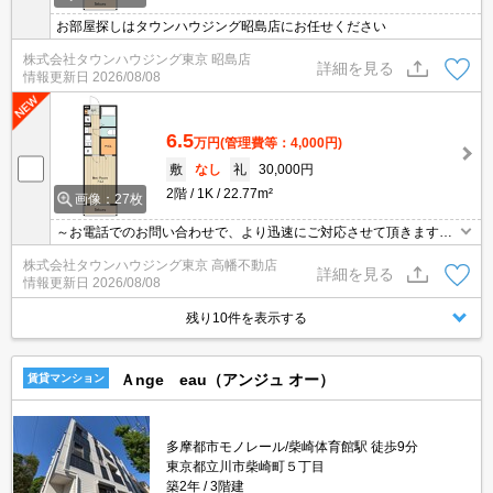
お部屋探しはタウンハウジング昭島店にお任せください
株式会社タウンハウジング東京 昭島店
詳細を見る
情報更新日
2026/08/08
6.5
万円
(管理費等：4,000円)
敷
なし
礼
30,000円
2階
1K
22.77m²
画像：27枚
～お電話でのお問い合わせで、より迅速にご対応させて頂きます～
地域密着タウンハウジングまで～
株式会社タウンハウジング東京 高幡不動店
詳細を見る
情報更新日
2026/08/08
残り10件を表示する
Ａnge eau（アンジュ オー）
賃貸マンション
多摩都市モノレール/柴崎体育館駅 徒歩9分
東京都立川市柴崎町５丁目
築2年
3階建