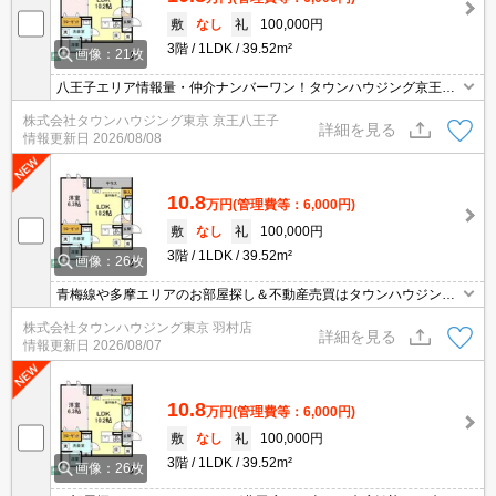
敷
なし
礼
100,000円
3階
1LDK
39.52m²
画像：21枚
八王子エリア情報量・仲介ナンバーワン！タウンハウジング京王八
王子店です!お客様用駐車場もございますので車でのご来店も大歓迎
株式会社タウンハウジング東京 京王八王子
です！
詳細を見る
情報更新日
2026/08/08
10.8
万円
(管理費等：6,000円)
敷
なし
礼
100,000円
3階
1LDK
39.52m²
画像：26枚
青梅線や多摩エリアのお部屋探し＆不動産売買はタウンハウジング
羽村店にお任せを！ご来店時無料駐車場ご用意あります！
株式会社タウンハウジング東京 羽村店
詳細を見る
情報更新日
2026/08/07
10.8
万円
(管理費等：6,000円)
敷
なし
礼
100,000円
3階
1LDK
39.52m²
画像：26枚