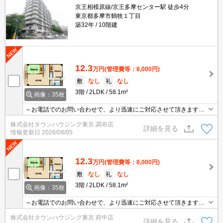
京王相模原線/京王多摩センター駅 徒歩4分
東京都多摩市鶴牧１丁目
築32年
10階建
12.3
万円
(管理費等：8,000円)
敷
なし
礼
なし
3階
2LDK
58.1m²
画像：35枚
～お電話でのお問い合わせで、より迅速にご対応させて頂きます～
地域密着タウンハウジングまで～
株式会社タウンハウジング東京 調布店
詳細を見る
情報更新日
2026/08/05
12.3
万円
(管理費等：8,000円)
敷
なし
礼
なし
3階
2LDK
58.1m²
画像：35枚
～お電話でのお問い合わせで、より迅速にご対応させて頂きます～
地域密着タウンハウジングまで～
株式会社タウンハウジング東京 府中店
詳細を見る