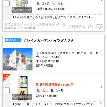
敷
2ヶ月
礼
なし
11階
3LDK
87.57m²
画像：16枚
★いい部屋見つかる！お部屋探しはタウンハウジングまで♪★
株式会社タウンハウジング東京 多摩センター店
詳細を見る
情報更新日
2026/08/08
クレイノガーデンハイツＷＡＤＡ
賃貸アパート
京王相模原線/京王多摩センター駅 バス19分 東
寺方下車：停歩5分
東京都多摩市和田
築8年
2階建
9.9
万円
(管理費等：6,000円)
敷
なし
礼
1ヶ月
2階
1K
26.5m²
画像：26枚
★多摩・日野・八王子・立川市・府中市エリアはタウンハウジング