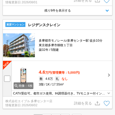
詳細を見る
情報更新日
2026/08/01
残り9件を表示する
レジデンスクレイン
賃貸マンション
多摩都市モノレール/多摩センター駅 徒歩10分
東京都多摩市鶴牧１丁目
築32年
5階建
4.6
万円
(管理費等：5,000円)
敷
4.6万
礼
なし
3階
1K
17.55m²
画像：4枚
CATV受信可。都市ガス使用。IH調理器付き。TVモニター付インタ
ーホン。NURO光インターネット無料。
株式会社エイブル 多摩センター店
詳細を見る
情報更新日
2026/08/02