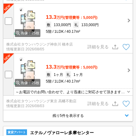
13.3
万円
(管理費等：5,000円)
敷
133,000円
礼
133,000円
5階
1LDK
40.17m²
画像：25枚
株式会社タウンハウジング神奈川 橋本店
詳細を見る
情報更新日
2026/08/05
13.3
万円
(管理費等：5,000円)
敷
1ヶ月
礼
1ヶ月
5階
1LDK
40.17m²
画像：25枚
～お電話でのお問い合わせで、より迅速にご対応させて頂きます～
地域密着タウンハウジングまで～
株式会社タウンハウジング東京 高幡不動店
詳細を見る
情報更新日
2026/08/03
残り5件を表示する
エテルノヴァローレ多摩センター
賃貸アパート