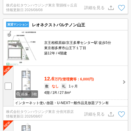
へお任せください！学区・スーパーなどの周辺情報もお気軽にお問
株式会社タウンハウジング東京 聖蹟桜ヶ丘店
い合わせください★
詳細を見る
情報更新日
2026/08/08
レオネクストパルテノン山王
賃貸マンション
京王相模原線/京王多摩センター駅 徒歩5分
東京都多摩市山王下１丁目
築12年
4階建
12.6
万円
(管理費等：6,000円)
敷
なし
礼
1ヶ月
4階
1R
27.8m²
画像：3枚
インターネット使い放題・U-NEXT一般作品見放題プラン有
株式会社タウンハウジング東京 分倍河原店
詳細を見る
情報更新日
2026/08/07