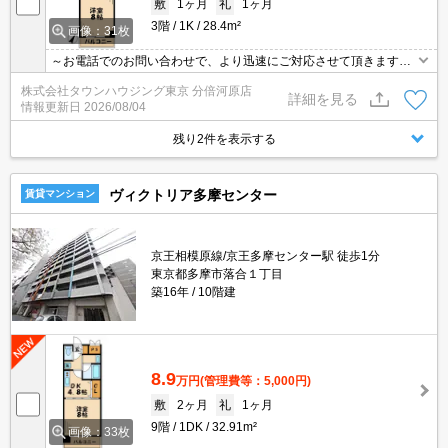
敷
1ヶ月
礼
1ヶ月
3階
1K
28.4m²
画像：31枚
～お電話でのお問い合わせで、より迅速にご対応させて頂きます～
地域密着タウンハウジングまで～
株式会社タウンハウジング東京 分倍河原店
詳細を見る
情報更新日
2026/08/04
残り2件を表示する
ヴィクトリア多摩センター
賃貸マンション
京王相模原線/京王多摩センター駅 徒歩1分
東京都多摩市落合１丁目
築16年
10階建
8.9
万円
(管理費等：5,000円)
敷
2ヶ月
礼
1ヶ月
9階
1DK
32.91m²
画像：33枚