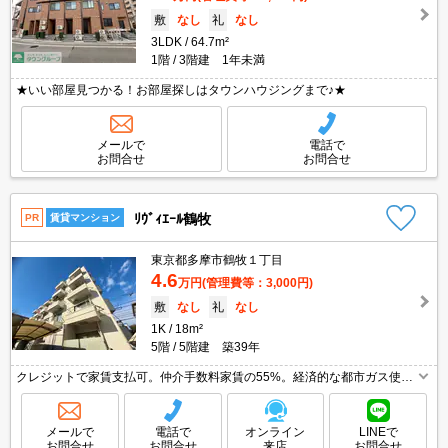
敷
なし
礼
なし
3LDK
64.7m²
1階
3階建 1年未満
★いい部屋見つかる！お部屋探しはタウンハウジングまで♪★
メールで
電話で
お問合せ
お問合せ
ﾘｳﾞｨｴｰﾙ鶴牧
PR
賃貸マンション
東京都多摩市鶴牧１丁目
4.6
万円
(管理費等：3,000円)
敷
なし
礼
なし
1K
18m²
5階
5階建 築39年
クレジットで家賃支払可。仲介手数料家賃の55%。経済的な都市ガス使
用。インターネット無料使い放題。
メールで
電話で
オンライン
LINEで
お問合せ
お問合せ
来店
お問合せ