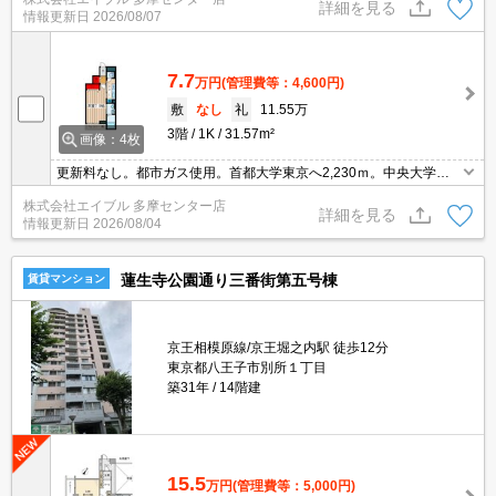
日も安心です。
詳細を見る
情報更新日
2026/08/07
7.7
万円
(管理費等：4,600円)
敷
なし
礼
11.55万
3階
1K
31.57m²
画像：4枚
更新料なし。都市ガス使用。首都大学東京へ2,230ｍ。中央大学へ2,
770ｍ。人気のオートロック付マンション。NURO光無料。
株式会社エイブル 多摩センター店
詳細を見る
情報更新日
2026/08/04
蓮生寺公園通り三番街第五号棟
賃貸マンション
京王相模原線/京王堀之内駅 徒歩12分
東京都八王子市別所１丁目
築31年
14階建
15.5
万円
(管理費等：5,000円)