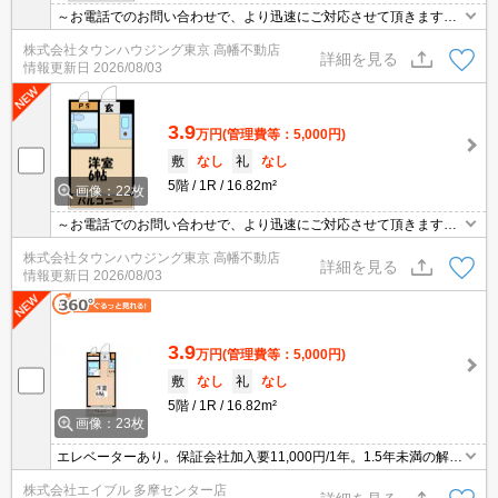
～お電話でのお問い合わせで、より迅速にご対応させて頂きます～
地域密着タウンハウジングまで～
株式会社タウンハウジング東京 高幡不動店
詳細を見る
情報更新日
2026/08/03
3.9
万円
(管理費等：5,000円)
敷
なし
礼
なし
5階
1R
16.82m²
画像：22枚
～お電話でのお問い合わせで、より迅速にご対応させて頂きます～
地域密着タウンハウジングまで～
株式会社タウンハウジング東京 高幡不動店
詳細を見る
情報更新日
2026/08/03
3.9
万円
(管理費等：5,000円)
敷
なし
礼
なし
5階
1R
16.82m²
画像：23枚
エレベーターあり。保証会社加入要11,000円/1年。1.5年未満の解約
時、違約金1ヶ月分発生。1年未満の解約時、違約金2ヶ月分発生。
株式会社エイブル 多摩センター店
インターネット無料。SAT119(消火剤)5,500円。