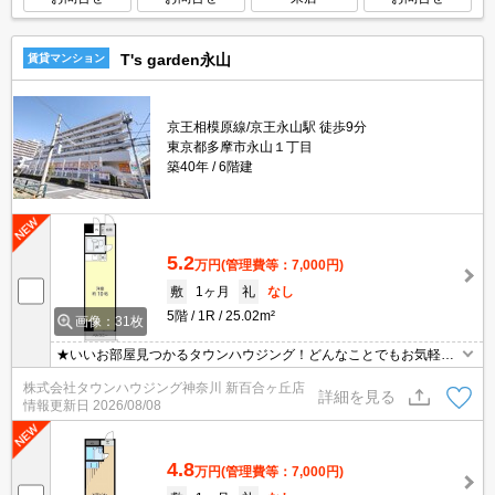
T's garden永山
賃貸マンション
京王相模原線/京王永山駅 徒歩9分
東京都多摩市永山１丁目
築40年
6階建
5.2
万円
(管理費等：7,000円)
敷
1ヶ月
礼
なし
5階
1R
25.02m²
画像：31枚
★いいお部屋見つかるタウンハウジング！どんなことでもお気軽に
ご相談ください♪★
株式会社タウンハウジング神奈川 新百合ヶ丘店
詳細を見る
情報更新日
2026/08/08
4.8
万円
(管理費等：7,000円)