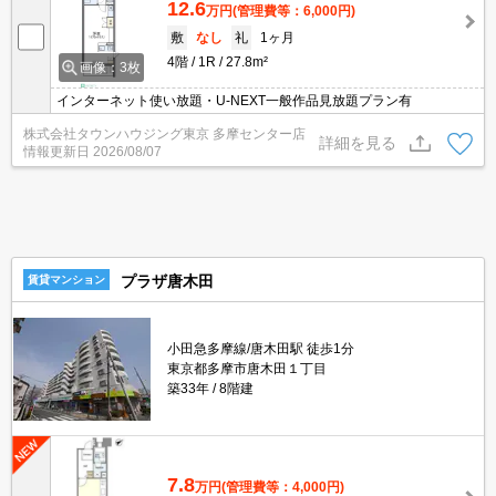
12.6
万円
(管理費等：6,000円)
敷
なし
礼
1ヶ月
4階
1R
27.8m²
画像：3枚
インターネット使い放題・U-NEXT一般作品見放題プラン有
株式会社タウンハウジング東京 多摩センター店
詳細を見る
情報更新日
2026/08/07
プラザ唐木田
賃貸マンション
小田急多摩線/唐木田駅 徒歩1分
東京都多摩市唐木田１丁目
築33年
8階建
7.8
万円
(管理費等：4,000円)