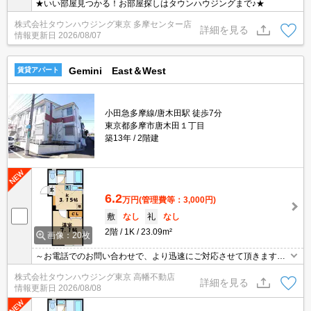
★いい部屋見つかる！お部屋探しはタウンハウジングまで♪★
株式会社タウンハウジング東京 多摩センター店
詳細を見る
情報更新日
2026/08/07
Gemini East＆West
賃貸アパート
小田急多摩線/唐木田駅 徒歩7分
東京都多摩市唐木田１丁目
築13年
2階建
6.2
万円
(管理費等：3,000円)
敷
なし
礼
なし
2階
1K
23.09m²
画像：20枚
～お電話でのお問い合わせで、より迅速にご対応させて頂きます～
地域密着タウンハウジングまで～
株式会社タウンハウジング東京 高幡不動店
詳細を見る
情報更新日
2026/08/08