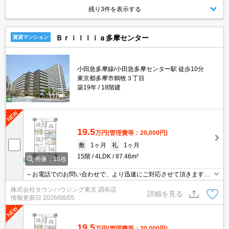
残り3件を表示する
Ｂｒｉｌｌｉａ多摩センター
賃貸マンション
小田急多摩線/小田急多摩センター駅 徒歩10分
東京都多摩市鶴牧３丁目
築19年
18階建
19.5
万円
(管理費等：20,000円)
敷
1ヶ月
礼
1ヶ月
15階
4LDK
87.46m²
画像：13枚
～お電話でのお問い合わせで、より迅速にご対応させて頂きます～
地域密着タウンハウジングまで～
株式会社タウンハウジング東京 調布店
詳細を見る
情報更新日
2026/08/05
19.5
万円
(管理費等：20,000円)