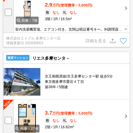
2.9
万円
(管理費等：5,000円)
敷
なし
礼
なし
3階
1R
16.5m²
画像：7枚
室内洗濯機置場。エアコン付き。玄関は暗証番号キー。IH調理器付
き。仲介手数料家賃の55%。エレベーターあり。
株式会社エイブル 多摩センター店
詳細を見る
情報更新日
2026/08/03
リエス多摩センタ－
賃貸マンション
京王相模原線/京王多摩センター駅 徒歩5分
東京都多摩市愛宕４丁目
築38年
5階建
3.7
万円
(管理費等：5,000円)
敷
なし
礼
なし
2階
1R
16.82m²
画像：22枚