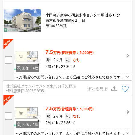
小田急多摩線/小田急多摩センター駅 徒歩12分
東京都多摩市鶴牧２丁目
築1年
3階建
7.5
万円
(管理費等：5,000円)
敷
2ヶ月
礼
なし
2階
1K
22.86m²
画像：4枚
～お電話でのお問い合わせで、より迅速にご対応させて頂きます～
地域密着タウンハウジングまで～
株式会社タウンハウジング東京 分倍河原店
詳細を見る
情報更新日
2026/08/05
7.5
万円
(管理費等：5,000円)
敷
2ヶ月
礼
なし
2階
1K
22.86m²
画像：4枚
～お電話でのお問い合わせで、より迅速にご対応させて頂きます～