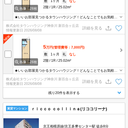
敷
1ヶ月
礼
なし
2階
1R
25.02m²
画像：28枚
★いいお部屋見つかるタウンハウジング！どんなことでもお気軽に
ご相談ください♪★
株式会社タウンハウジング神奈川 新百合ヶ丘店
詳細を見る
情報更新日
2026/08/08
5
万円
(管理費等：7,000円)
敷
1ヶ月
礼
なし
2階
1R
25.02m²
画像：28枚
★いいお部屋見つかるタウンハウジング！どんなことでもお気軽に
ご相談ください♪★
株式会社タウンハウジング神奈川 新百合ヶ丘店
詳細を見る
情報更新日
2026/08/08
残り20件を表示する
ｒｉｃｃｏ ｃｏｌｌｉｎａ(リココリーナ)
賃貸マンション
京王相模原線/京王多摩センター駅 徒歩8分