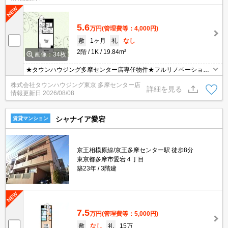
5.6
万円
(管理費等：4,000円)
敷
1ヶ月
礼
なし
2階
1K
19.84m²
画像：34枚
★タウンハウジング多摩センター店専任物件★フルリノベーション
★ネット使用料無料★礼金なし★経済的な都市ガス★宅配ボックス
株式会社タウンハウジング東京 多摩センター店
★オートロック★敷地内駐車場★
詳細を見る
情報更新日
2026/08/08
シャナイア愛宕
賃貸マンション
京王相模原線/京王多摩センター駅 徒歩8分
東京都多摩市愛宕４丁目
築23年
3階建
7.5
万円
(管理費等：5,000円)
敷
なし
礼
15万