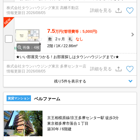
地域密着タウンハウジングまで～
株式会社タウンハウジング東京 高幡不動店
詳細を見る
情報更新日
2026/08/05
7.5
万円
(管理費等：5,000円)
敷
2ヶ月
礼
なし
2階
1K
22.86m²
画像：4枚
★いい部屋見つかる！お部屋探しはタウンハウジングまで♪★
株式会社タウンハウジング東京 多摩センター店
詳細を見る
情報更新日
2026/08/05
残り5件を表示する
ベルファーム
賃貸マンション
京王相模原線/京王多摩センター駅 徒歩3分
東京都多摩市落合１丁目
築30年
6階建