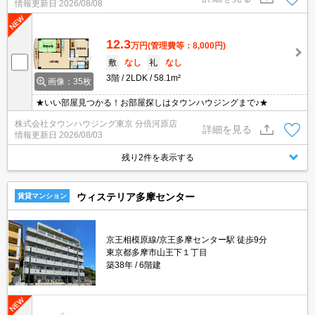
情報更新日
2026/08/08
12.3
万円
(管理費等：8,000円)
敷
なし
礼
なし
3階
2LDK
58.1m²
画像：35枚
★いい部屋見つかる！お部屋探しはタウンハウジングまで♪★
株式会社タウンハウジング東京 分倍河原店
詳細を見る
情報更新日
2026/08/03
残り2件を表示する
ウィステリア多摩センター
賃貸マンション
京王相模原線/京王多摩センター駅 徒歩9分
東京都多摩市山王下１丁目
築38年
6階建