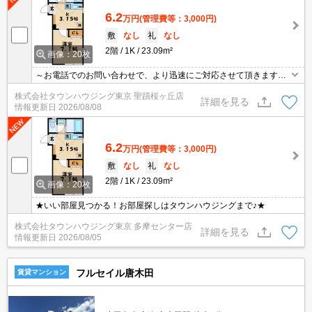
6.2
万円
(管理費等：3,000円)
敷
なし
礼
なし
2階
1K
23.09m²
画像：20枚
～お電話でのお問い合わせで、より迅速にご対応させて頂きます～
地域密着タウンハウジングまで～
株式会社タウンハウジング東京 聖蹟桜ヶ丘店
詳細を見る
情報更新日
2026/08/08
6.2
万円
(管理費等：3,000円)
敷
なし
礼
なし
2階
1K
23.09m²
画像：20枚
★いい部屋見つかる！お部屋探しはタウンハウジングまで♪★
株式会社タウンハウジング東京 多摩センター店
詳細を見る
情報更新日
2026/08/05
フルセイル唐木田
賃貸マンション