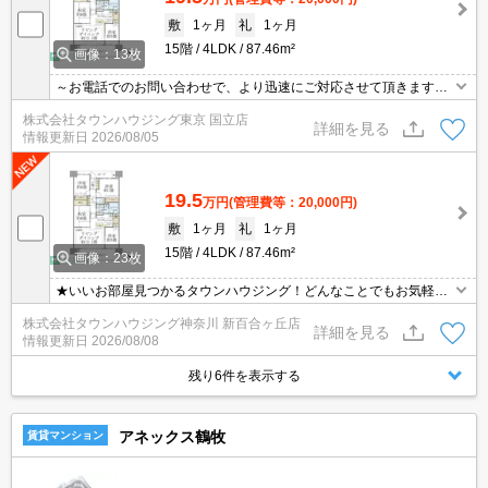
敷
1ヶ月
礼
1ヶ月
15階
4LDK
87.46m²
画像：13枚
～お電話でのお問い合わせで、より迅速にご対応させて頂きます～
地域密着タウンハウジングまで～
株式会社タウンハウジング東京 国立店
詳細を見る
情報更新日
2026/08/05
19.5
万円
(管理費等：20,000円)
敷
1ヶ月
礼
1ヶ月
15階
4LDK
87.46m²
画像：23枚
★いいお部屋見つかるタウンハウジング！どんなことでもお気軽に
ご相談ください♪★
株式会社タウンハウジング神奈川 新百合ヶ丘店
詳細を見る
情報更新日
2026/08/08
残り6件を表示する
アネックス鶴牧
賃貸マンション