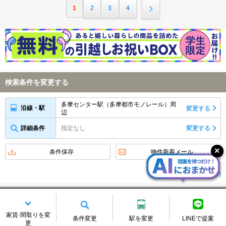
1
2
3
4
検索条件を変更する
多摩センター駅（多摩都市モノレール）周
沿線・駅
変更する
辺
詳細条件
指定なし
変更する
条件保存
物件新着メール
アイコンの説明
新着お知らせをメールで受け取る
メールアドレス
家賃·間取りを変
条件変更
駅を変更
LINEで提案
更