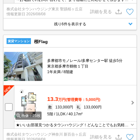
地域密着タウンハウジングまで～
株式会社タウンハウジング東京 聖蹟桜ヶ丘店
詳細を見る
情報更新日
2026/08/08
残り6件を表示する
桜Flag
賃貸マンション
多摩都市モノレール/多摩センター駅 徒歩5分
東京都多摩市鶴牧１丁目
1年未満
8階建
13.3
万円
(管理費等：5,000円)
敷
133,000円
礼
133,000円
5階
1LDK
40.17m²
画像：25枚
★いいお部屋見つかるタウンハウジング！どんなことでもお気軽に
ご相談ください♪★
株式会社タウンハウジング神奈川 新百合ヶ丘店
詳細を見る
情報更新日
2026/08/08