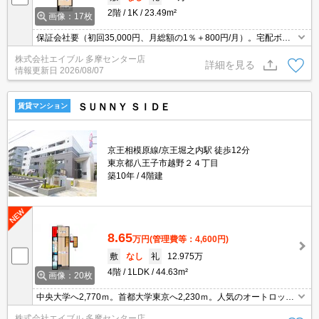
2階
1K
23.49m²
画像：17枚
保証会社要（初回35,000円、月総額の1％＋800円/月）。宅配ボッ
クスあり。室内に洗濯機置場あり。経済的な都市ガス使用。仲介手
株式会社エイブル 多摩センター店
数料家賃の0.55ヵ月分(税込)。人気のオートロック付マンション。
詳細を見る
情報更新日
2026/08/07
ＳＵＮＮＹ ＳＩＤＥ
賃貸マンション
京王相模原線/京王堀之内駅 徒歩12分
東京都八王子市越野２４丁目
築10年
4階建
8.65
万円
(管理費等：4,600円)
敷
なし
礼
12.975万
4階
1LDK
44.63m²
画像：20枚
中央大学へ2,770ｍ。首都大学東京へ2,230ｍ。人気のオートロック
付マンション。NURO光無料。浴室乾燥機、室内物干し付きで雨の
株式会社エイブル 多摩センター店