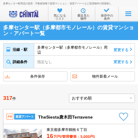
多摩センター駅周辺の賃貸・不動産情報で賃貸マンション・賃貸アパートなど賃貸物件の部屋探し
お部屋を探す
気になる
最近見た
保存中の
リスト
物件
条件
沿線・駅から
多摩センター駅（多摩都市モノレール）の賃貸マンショ
住所から
ン・アパート一覧
家賃相場から
多摩センター駅（多摩都市モノレール）周
沿線・駅
変更する
辺
通勤通学時間から
詳細条件
指定なし
変更する
物件特集から
不動産会社から
条件保存
物件新着メール
TOP
317
件
TheSiesta唐木田Terravene
PR
賃貸アパート
東京都多摩市鶴牧６丁目
16
万円
(管理費等：5,000円)