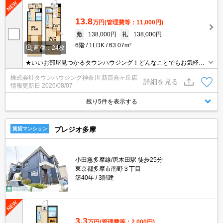
13.8
万円
(管理費等：11,000円)
敷
138,000円
礼
138,000円
6階
1LDK
63.07m²
画像：24枚
★いいお部屋見つかるタウンハウジング！どんなことでもお気軽に
ご相談ください♪★
株式会社タウンハウジング神奈川 新百合ヶ丘店
詳細を見る
情報更新日
2026/08/07
残り5件を表示する
プレジオ多摩
賃貸マンション
小田急多摩線/唐木田駅 徒歩25分
東京都多摩市南野３丁目
築40年
3階建
3.3
万円
(管理費等：2,000円)