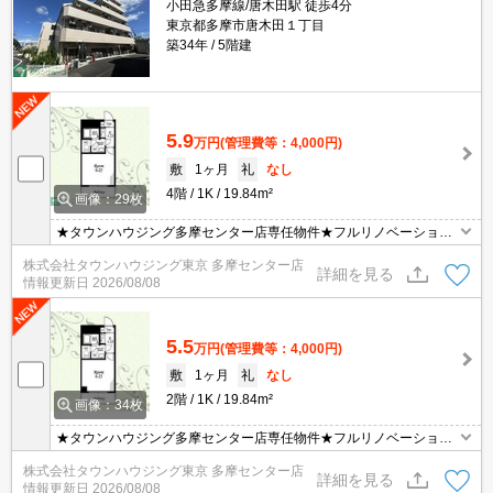
小田急多摩線/唐木田駅 徒歩4分
東京都多摩市唐木田１丁目
築34年
5階建
5.9
万円
(管理費等：4,000円)
敷
1ヶ月
礼
なし
4階
1K
19.84m²
画像：29枚
★タウンハウジング多摩センター店専任物件★フルリノベーション
★ネット使用料無料★礼金なし★経済的な都市ガス★宅配ボックス
株式会社タウンハウジング東京 多摩センター店
★オートロック★敷地内駐車場★
詳細を見る
情報更新日
2026/08/08
5.5
万円
(管理費等：4,000円)
敷
1ヶ月
礼
なし
2階
1K
19.84m²
画像：34枚
★タウンハウジング多摩センター店専任物件★フルリノベーション
★ネット使用料無料★礼金なし★経済的な都市ガス★宅配ボックス
株式会社タウンハウジング東京 多摩センター店
★オートロック★敷地内駐車場★
詳細を見る
情報更新日
2026/08/08