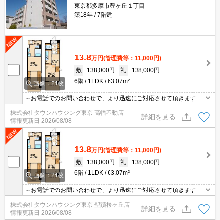
東京都多摩市豊ヶ丘１丁目
築18年
7階建
13.8
万円
(管理費等：11,000円)
敷
138,000円
礼
138,000円
6階
1LDK
63.07m²
画像：24枚
～お電話でのお問い合わせで、より迅速にご対応させて頂きます～
地域密着タウンハウジングまで～
株式会社タウンハウジング東京 高幡不動店
詳細を見る
情報更新日
2026/08/08
13.8
万円
(管理費等：11,000円)
敷
138,000円
礼
138,000円
6階
1LDK
63.07m²
画像：24枚
～お電話でのお問い合わせで、より迅速にご対応させて頂きます～
地域密着タウンハウジングまで～
株式会社タウンハウジング東京 聖蹟桜ヶ丘店
詳細を見る
情報更新日
2026/08/08