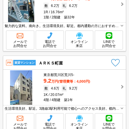
敷
6.2万
礼
6.2万
1R
16.76m²
1階
2階建 築32年
魅力的な賃料。南向き。生活環境良好。駅近。都内通勤の方におすすめ。
1階角部屋。インターネット無料。便利な宅配BOX。ディンプルキーを採
用。ロフト好きにオススメ。室内に洗濯機置場あり。
メールで
電話で
オンライン
LINEで
お問合せ
お問合せ
来店
お問合せ
ＡＲＫＳ町屋
PR
賃貸マンション
東京都荒川区荒川5-
9.2
万円
(管理費等：4,000円)
敷
4.6万
礼
9.2万
1K
20.07m²
4階
4階建 築1年
生活環境良好。駅近。3路線3駅利用可能で都心へのアクセス良好。都内通
勤の方におすすめ。当店のお薦め物件。人気の新築。鉄筋コンクリート
造。最新の空室状況はお気軽にお問い合わせ下さい。引越指定業者あり。
メールで
電話で
オンライン
LINEで
お問合せ
お問合せ
来店
お問合せ