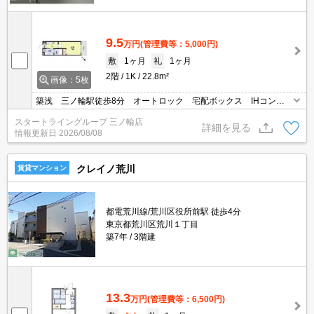
9.5
万円
(管理費等：5,000円)
敷
1ヶ月
礼
1ヶ月
2階
1K
22.8m²
画像：5枚
築浅 三ノ輪駅徒歩8分 オートロック 宅配ボックス IHコン
ロ 独立洗面台 浴室乾燥機
スタートライングループ 三ノ輪店
詳細を見る
情報更新日
2026/08/08
クレイノ荒川
賃貸マンション
都電荒川線/荒川区役所前駅 徒歩4分
東京都荒川区荒川１丁目
築7年
3階建
13.3
万円
(管理費等：6,500円)