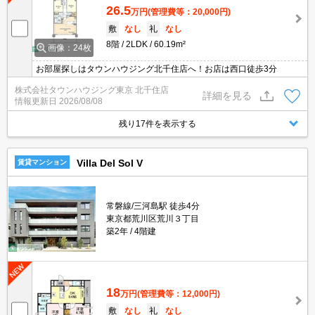
26.5
万円
(管理費等：20,000円)
敷
なし
礼
なし
8階
2LDK
60.19m²
画像：24枚
お部屋探しはタウンハウジング北千住店へ！お店は西口徒歩3分
株式会社タウンハウジング東京 北千住店
詳細を見る
情報更新日
2026/08/08
残り17件を表示する
Villa Del Sol V
賃貸マンション
常磐線/三河島駅 徒歩4分
東京都荒川区荒川３丁目
築2年
4階建
18
万円
(管理費等：12,000円)
敷
なし
礼
なし