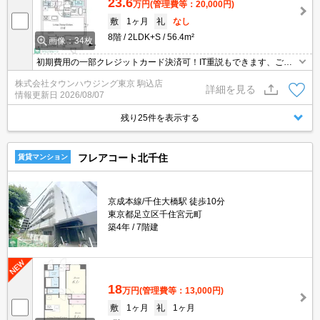
23.6
万円
(管理費等：20,000円)
敷
1ヶ月
礼
なし
8階
2LDK+S
56.4m²
画像：34枚
初期費用の一部クレジットカード決済可！IT重説もできます、ご相
談ください。オンライン内見相談可能！お電話ください。
株式会社タウンハウジング東京 駒込店
詳細を見る
情報更新日
2026/08/07
残り25件を表示する
フレアコート北千住
賃貸マンション
京成本線/千住大橋駅 徒歩10分
東京都足立区千住宮元町
築4年
7階建
18
万円
(管理費等：13,000円)
敷
1ヶ月
礼
1ヶ月