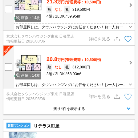
21.3
万円
(管理費等：10,500円)
敷
なし
礼
319,500円
4階
2LDK
59.95m²
画像：14枚
お部屋探しは、タウンハウジングにお任せください！お一人お一人
様に合ったお部屋をお探し致します。分からないことは何でもご相
株式会社タウンハウジング東京 日暮里店
談くださいませ。
詳細を見る
情報更新日
2026/08/06
20.8
万円
(管理費等：10,500円)
敷
なし
礼
312,000円
3階
2LDK
58.93m²
画像：14枚
お部屋探しは、タウンハウジングにお任せください！お一人お一人
様に合ったお部屋をお探し致します。分からないことは何でもご相
株式会社タウンハウジング東京 日暮里店
談くださいませ。
詳細を見る
情報更新日
2026/08/06
残り4件を表示する
リテラス町屋
賃貸マンション