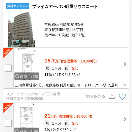
プライムアーバン町屋サウスコート
賃貸マンション
常磐線/三河島駅 徒歩5分
東京都荒川区荒川３丁目
築25年
12階建 (地下1階)
15.7
万円
(管理費等：10,000円)
敷
1ヶ月
礼
なし
11階
1LDK
41.83m²
画像：22枚
三河島駅徒歩5分、複数路線利用可能、オートロック 2人入居可
宅配BOX 追い焚きバス 独立洗面台
スタートライングループ 三ノ輪店
詳細を見る
情報更新日
2026/08/08
21
万円
(管理費等：10,000円)
敷
1ヶ月
礼
なし
7階
2LDK
60.4m²
画像：10枚