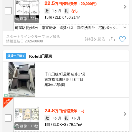
22.5
万円
(管理費等：20,000円)
敷
1ヶ月
礼
なし
15階
2LDK
50.21m²
画像：31枚
町屋駅徒歩3分 浴室乾燥 追焚バス 独立洗面台 宅配ボック
ス オートロック 3口ガスコンロ・グリル
スタートライングループ 三ノ輪店
詳細を見る
情報更新日
2026/08/08
Kolet町屋東
賃貸一戸建て
千代田線/町屋駅 徒歩17分
東京都荒川区荒川８丁目
築3年
3階建
24.8
万円
(管理費等：--)
敷
1ヶ月
礼
1ヶ月
1階
3LDK+S
79.17m²
画像：18枚