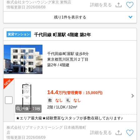
株式会社タウンハウジング東京 巣鴨店
詳細を見る
情報更新日
2026/08/08
残り1件を表示する
千代田線 町屋駅 4階建 築2年
賃貸マンション
千代田線/町屋駅 徒歩8分
東京都荒川区荒川２丁目
築2年
4階建
14.4
万円
(管理費等：15,000円)
敷
なし
礼
なし
2階
1LDK
32m²
画像：19枚
★エリア最大級★経験豊富なスタッフが多数在籍しております♪
株式会社リブマックスリーシング 日本橋馬喰町
詳細を見る
店
情報更新日
2026/08/09