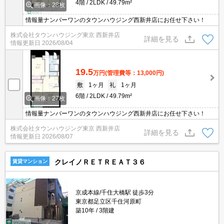
4階
2LDK
49.79m²
画像：28枚
情報量ナンバーワンのタウンハウジング西新井店にお任せ下さい！
株式会社タウンハウジング東京 西新井店
詳細を見る
情報更新日
2026/08/04
19.5
万円
(管理費等：13,000円)
敷
1ヶ月
礼
1ヶ月
6階
2LDK
49.79m²
画像：27枚
情報量ナンバーワンのタウンハウジング西新井店にお任せ下さい！
株式会社タウンハウジング東京 西新井店
詳細を見る
情報更新日
2026/08/07
クレイノＲＥＴＲＥＡＴ３６
賃貸マンション
京成本線/千住大橋駅 徒歩3分
東京都足立区千住河原町
築10年
3階建