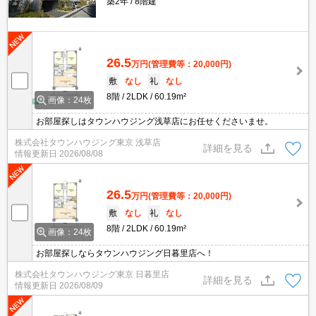
築2年
8階建
26.5
万円
(管理費等：20,000円)
敷
なし
礼
なし
8階
2LDK
60.19m²
画像：24枚
お部屋探しはタウンハウジング浅草店にお任せくださいませ。
株式会社タウンハウジング東京 浅草店
詳細を見る
情報更新日
2026/08/08
26.5
万円
(管理費等：20,000円)
敷
なし
礼
なし
8階
2LDK
60.19m²
画像：24枚
お部屋探しならタウンハウジング日暮里店へ！
株式会社タウンハウジング東京 日暮里店
詳細を見る
情報更新日
2026/08/09