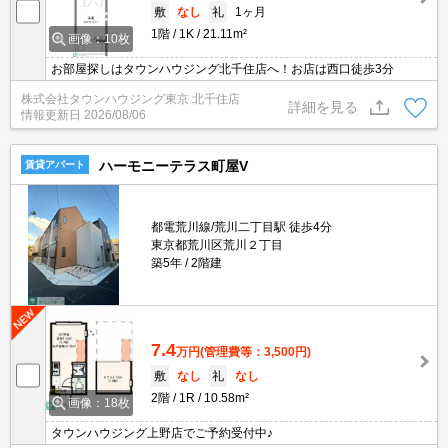
敷
なし
礼
1ヶ月
1階
1K
21.11m²
画像：10枚
お部屋探しはタウンハウジング北千住店へ！お店は西口徒歩3分
株式会社タウンハウジング東京 北千住店
詳細を見る
情報更新日
2026/08/06
ハーモニーテラス町屋V
賃貸アパート
都電荒川線/荒川二丁目駅 徒歩4分
東京都荒川区荒川２丁目
築5年
2階建
7.4
万円
(管理費等：3,500円)
敷
なし
礼
なし
2階
1R
10.58m²
画像：18枚
タウンハウジング上野店でご予約受付中♪