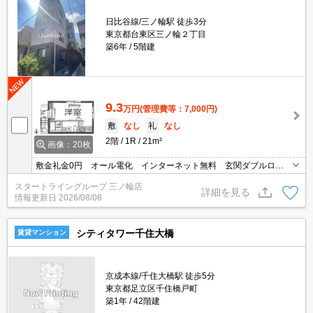
日比谷線/三ノ輪駅 徒歩3分
東京都台東区三ノ輪２丁目
築6年
5階建
9.3
万円
(管理費等：7,000円)
敷
なし
礼
なし
2階
1R
21m²
画像：20枚
敷金礼金0円 オール電化 インターネット無料 玄関ダブルロッ
ク 宅配BOX システムキッチン
スタートライングループ 三ノ輪店
詳細を見る
情報更新日
2026/08/08
シティタワー千住大橋
賃貸マンション
京成本線/千住大橋駅 徒歩5分
東京都足立区千住橋戸町
築1年
42階建