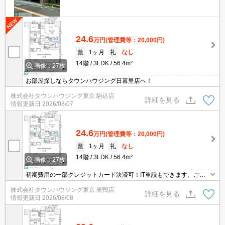
24.6
万円
(管理費等：20,000円)
敷
1ヶ月
礼
なし
14階
3LDK
56.4m²
画像：27枚
お部屋探しならタウンハウジング日暮里店へ！
株式会社タウンハウジング東京 駒込店
詳細を見る
情報更新日
2026/08/07
24.6
万円
(管理費等：20,000円)
敷
1ヶ月
礼
なし
14階
3LDK
56.4m²
画像：27枚
初期費用の一部クレジットカード決済可！IT重説もできます、ご相
談ください。オンライン内見相談可能！お電話ください。
株式会社タウンハウジング東京 巣鴨店
詳細を見る
情報更新日
2026/08/08