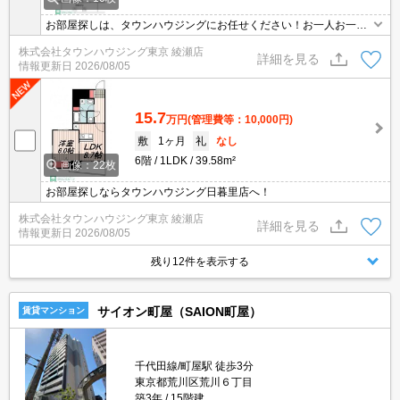
お部屋探しは、タウンハウジングにお任せください！お一人お一人
様に合ったお部屋をお探し致します。分からないことは何でもご相
株式会社タウンハウジング東京 綾瀬店
談くださいませ。
詳細を見る
情報更新日
2026/08/05
15.7
万円
(管理費等：10,000円)
敷
1ヶ月
礼
なし
6階
1LDK
39.58m²
画像：22枚
お部屋探しならタウンハウジング日暮里店へ！
株式会社タウンハウジング東京 綾瀬店
詳細を見る
情報更新日
2026/08/05
残り12件を表示する
サイオン町屋（SAION町屋）
賃貸マンション
千代田線/町屋駅 徒歩3分
東京都荒川区荒川６丁目
築3年
15階建