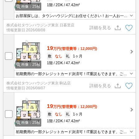
1階
2DK
47.42m²
画像：25枚
お部屋探しは、タウンハウジングにお任せください！お一人お一人
様に合ったお部屋をお探し致します。分からないことは何でもご相
株式会社タウンハウジング東京 日暮里店
談くださいませ。
詳細を見る
情報更新日
2026/08/08
19
万円
(管理費等：12,000円)
敷
なし
礼
1ヶ月
1階
2DK
47.42m²
画像：25枚
初期費用の一部クレジットカード決済可！IT重説もできます、ご相
談ください。オンライン内見相談可能！お電話ください。
株式会社タウンハウジング東京 駒込店
詳細を見る
情報更新日
2026/08/07
19
万円
(管理費等：12,000円)
敷
なし
礼
1ヶ月
1階
2DK
47.42m²
画像：25枚
初期費用の一部クレジットカード決済可！IT重説もできます、ご相
談ください。オンライン内見相談可能！お電話ください。