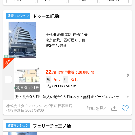
ドゥーエ町屋II
賃貸マンション
千代田線/町屋駅 徒歩11分
東京都荒川区町屋８丁目
築2年
9階建
22
万円
(管理費等：20,000円)
敷
なし
礼
なし
6階
2LDK
50.5m²
画像：21枚
敷・礼金0カ月※法人の場合1カ月■ネット無料※ビービエムネット
に限る
株式会社タウンハウジング東京 日暮里店
詳細を見る
情報更新日
2026/08/09
フェリーチェ三ノ輪
賃貸マンション