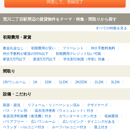
荒川二丁目駅周辺の賃貸物件をテーマ・特集・間取りから探す
すべての特集を見る
初期費用・家賃
敷金礼金なし
初期費用が安い
フリーレント
仲介手数料無料
仲介手数料が家賃の55%以下
初期費用クレジット払い可能
家賃3万円以下
家賃5万円以下
学生割引制度（学割）対象
間取り
1R/ワンルーム
1K
1DK
1LDK
2K/2DK
2LDK
3LDK
設備・こだわり
新築・築浅
リフォーム・リノベーション済み
デザイナーズ
バス・トイレ別
温水洗浄便座（ウォシュレット）付き
食器洗浄乾燥機（食洗機）付き
カウンターキッチン付き
収納重視
バリアフリー
広いワンルーム
広いリビング・ダイニングがある
ベランダ・バルコニー付き
ルーフバルコニー付き
屋上付き