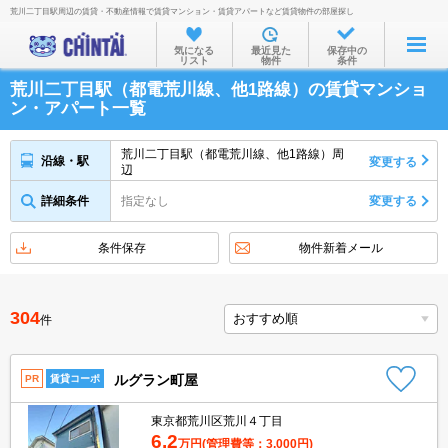
荒川二丁目駅周辺の賃貸・不動産情報で賃貸マンション・賃貸アパートなど賃貸物件の部屋探し
お部屋を探す
気になる
最近見た
保存中の
リスト
物件
条件
沿線・駅から
荒川二丁目駅（都電荒川線、他1路線）の賃貸マンショ
住所から
ン・アパート一覧
家賃相場から
荒川二丁目駅（都電荒川線、他1路線）周
沿線・駅
変更する
辺
通勤通学時間から
詳細条件
指定なし
変更する
物件特集から
不動産会社から
条件保存
物件新着メール
TOP
304
件
ルグラン町屋
PR
賃貸コーポ
東京都荒川区荒川４丁目
6.2
万円
(管理費等：3,000円)