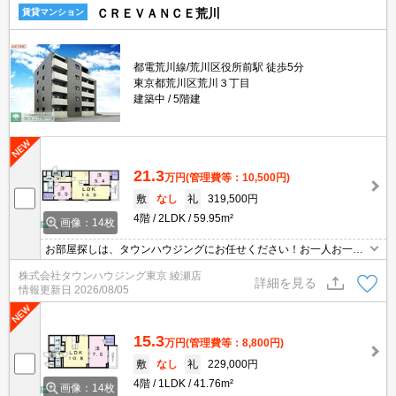
ＣＲＥＶＡＮＣＥ荒川
賃貸マンション
都電荒川線/荒川区役所前駅 徒歩5分
東京都荒川区荒川３丁目
建築中
5階建
21.3
万円
(管理費等：10,500円)
敷
なし
礼
319,500円
4階
2LDK
59.95m²
画像：14枚
お部屋探しは、タウンハウジングにお任せください！お一人お一人
様に合ったお部屋をお探し致します。分からないことは何でもご相
株式会社タウンハウジング東京 綾瀬店
談くださいませ。
詳細を見る
情報更新日
2026/08/05
15.3
万円
(管理費等：8,800円)
敷
なし
礼
229,000円
4階
1LDK
41.76m²
画像：14枚