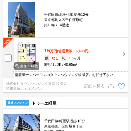
千代田線/北千住駅 徒歩12分
東京都足立区千住河原町
築10年
14階建
15
万円
(管理費等：6,400円)
敷
なし
礼
1.5ヶ月
8階
1LDK
40.65m²
画像：14枚
情報量ナンバーワンのタウンハウジング綾瀬店にお任せ下さい！
株式会社タウンハウジング東京 綾瀬店
詳細を見る
情報更新日
2026/08/08
ドゥーエ町屋
賃貸マンション
千代田線/町屋駅 徒歩10分
東京都荒川区町屋８丁目