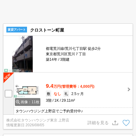
クロストーン町屋
賃貸アパート
都電荒川線/荒川七丁目駅 徒歩2分
東京都荒川区荒川７丁目
築14年
3階建
9.4
万円
(管理費等：4,000円)
敷
なし
礼
2.5ヶ月
3階
1K
29.11m²
画像：11枚
タウンハウジング上野店でご予約受付中♪
株式会社タウンハウジング東京 上野店
詳細を見る
情報更新日
2026/08/05