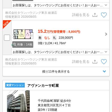
お部屋探しは、タウンハウジングにお任せください！お一人お一人
様に合ったお部屋をお探し致します。分からないことは何でもご相
株式会社タウンハウジング東京 綾瀬店
談くださいませ。
詳細を見る
情報更新日
2026/08/05
15.2
万円
(管理費等：8,800円)
敷
なし
礼
228,000円
3階
1LDK
41.76m²
画像：14枚
お部屋探しは、タウンハウジングにお任せください！お一人お一人
様に合ったお部屋をお探し致します。分からないことは何でもご相
株式会社タウンハウジング東京 綾瀬店
談くださいませ。
詳細を見る
情報更新日
2026/08/05
残り11件を表示する
アヴァンカーサ町屋
賃貸マンション
千代田線/町屋駅 徒歩4分
東京都荒川区荒川４丁目
築3年
15階建