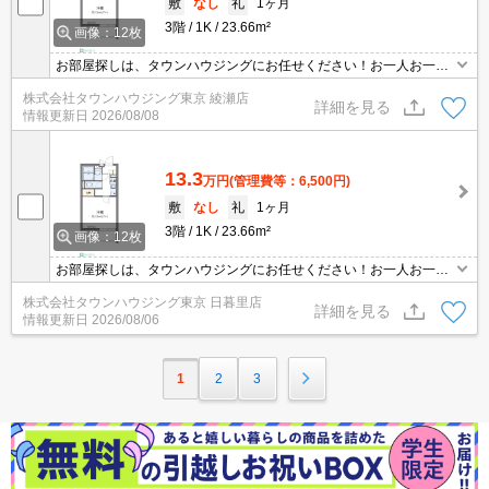
敷
なし
礼
1ヶ月
3階
1K
23.66m²
画像：12枚
お部屋探しは、タウンハウジングにお任せください！お一人お一人
様に合ったお部屋をお探し致します。分からないことは何でもご相
株式会社タウンハウジング東京 綾瀬店
談くださいませ。
詳細を見る
情報更新日
2026/08/08
13.3
万円
(管理費等：6,500円)
敷
なし
礼
1ヶ月
3階
1K
23.66m²
画像：12枚
お部屋探しは、タウンハウジングにお任せください！お一人お一人
様に合ったお部屋をお探し致します。分からないことは何でもご相
株式会社タウンハウジング東京 日暮里店
談くださいませ。
詳細を見る
情報更新日
2026/08/06
1
2
3