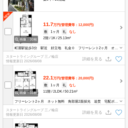
11.7
万円
(管理費等：12,000円)
敷
1ヶ月
礼
なし
2階
1K
25.13m²
画像：30枚
町屋駅徒歩3分 駅近 好立地 礼金０ フリーレント2ヶ月 オー
トロック 宅配ボックス 独立洗面台
スタートライングループ 三ノ輪店
詳細を見る
情報更新日
2026/08/08
22.1
万円
(管理費等：20,000円)
敷
1ヶ月
礼
なし
11階
2LDK
50.21m²
画像：31枚
フリーレント2ヶ月 ネット無料 角部屋2面採光 追焚 宅配ボッ
クス 町屋駅徒歩２分
スタートライングループ 三ノ輪店
詳細を見る
情報更新日
2026/08/08