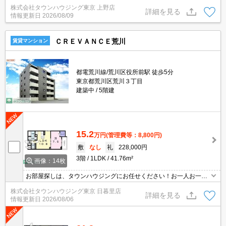
株式会社タウンハウジング東京 上野店
詳細を見る
情報更新日
2026/08/09
ＣＲＥＶＡＮＣＥ荒川
賃貸マンション
都電荒川線/荒川区役所前駅 徒歩5分
東京都荒川区荒川３丁目
建築中
5階建
15.2
万円
(管理費等：8,800円)
敷
なし
礼
228,000円
3階
1LDK
41.76m²
画像：14枚
お部屋探しは、タウンハウジングにお任せください！お一人お一人
様に合ったお部屋をお探し致します。分からないことは何でもご相
株式会社タウンハウジング東京 日暮里店
談くださいませ。
詳細を見る
情報更新日
2026/08/06