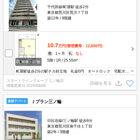
千代田線/町屋駅 徒歩2分
東京都荒川区荒川７丁目
築12年
9階建
10.7
万円
(管理費等：12,000円)
敷
1ヶ月
礼
なし
5階
1R
25.55m²
画像：27枚
町屋駅徒歩2分の駅チカ好立地 礼金0円 オートロック 宅配ボッ
クス有 温水洗浄便座 独立洗面台
スタートライングループ 三ノ輪店
詳細を見る
情報更新日
2026/08/08
Ｊブラン三ノ輪
賃貸アパート
日比谷線/三ノ輪駅 徒歩8分
東京都荒川区南千住１丁目
築2年
3階建