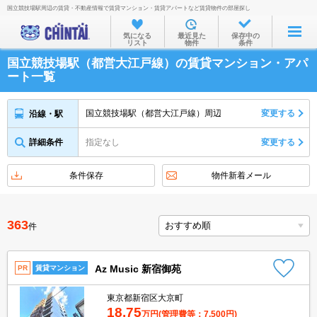
国立競技場駅周辺の賃貸・不動産情報で賃貸マンション・賃貸アパートなど賃貸物件の部屋探し
お部屋を探す
気になる
最近見た
保存中の
リスト
物件
条件
沿線・駅から
国立競技場駅（都営大江戸線）の賃貸マンション・アパ
住所から
ート一覧
家賃相場から
国立競技場駅（都営大江戸線）周辺
変更する
沿線・駅
通勤通学時間から
詳細条件
指定なし
変更する
物件特集から
不動産会社から
条件保存
物件新着メール
TOP
363
件
Az Music 新宿御苑
PR
賃貸マンション
東京都新宿区大京町
18.75
万円
(管理費等：7,500円)