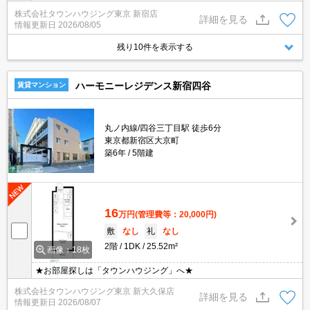
株式会社タウンハウジング東京 新宿店
詳細を見る
情報更新日
2026/08/05
残り10件を表示する
ハーモニーレジデンス新宿四谷
賃貸マンション
丸ノ内線/四谷三丁目駅 徒歩6分
東京都新宿区大京町
築6年
5階建
16
万円
(管理費等：20,000円)
敷
なし
礼
なし
2階
1DK
25.52m²
画像：18枚
★お部屋探しは「タウンハウジング」へ★
株式会社タウンハウジング東京 新大久保店
詳細を見る
情報更新日
2026/08/07