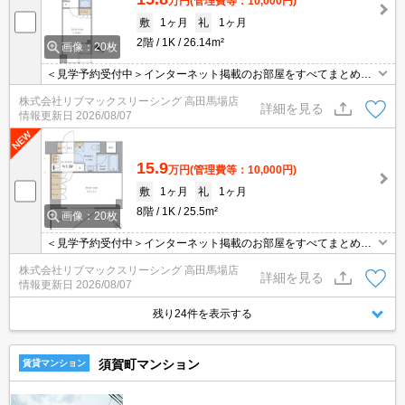
万円
(管理費等：10,000円)
敷
1ヶ月
礼
1ヶ月
2階
1K
26.14m²
画像：20枚
＜見学予約受付中＞インターネット掲載のお部屋をすべてまとめて
ご紹介可能！ 初期費用クレジット決済可！問合せ当日でもご予約可
株式会社リブマックスリーシング 高田馬場店
能！他社掲載物件もまとめてご紹介可能です。オンライン案内可。
詳細を見る
情報更新日
2026/08/07
写真・動画送付、WEB契約等来店不要でご契約可能。セキュリティ
充実で安心！お気軽にご相談くださいませ。
15.9
万円
(管理費等：10,000円)
敷
1ヶ月
礼
1ヶ月
8階
1K
25.5m²
画像：20枚
＜見学予約受付中＞インターネット掲載のお部屋をすべてまとめて
ご紹介可能！ 初期費用クレジット決済可！問合せ当日でもご予約可
株式会社リブマックスリーシング 高田馬場店
能！他社掲載物件もまとめてご紹介可能です。オンライン案内可。
詳細を見る
情報更新日
2026/08/07
写真・動画送付、WEB契約等来店不要でご契約可能。セキュリティ
充実で安心！お気軽にご相談くださいませ。
残り24件を表示する
須賀町マンション
賃貸マンション