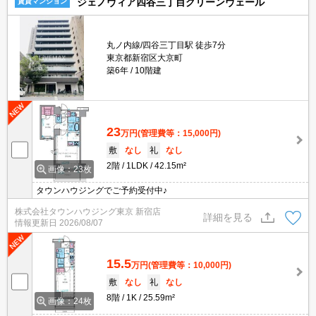
ジェノヴィア四谷三丁目グリーンヴェール
賃貸マンション
丸ノ内線/四谷三丁目駅 徒歩7分
東京都新宿区大京町
築6年
10階建
23
万円
(管理費等：15,000円)
敷
なし
礼
なし
2階
1LDK
42.15m²
画像：23枚
タウンハウジングでご予約受付中♪
株式会社タウンハウジング東京 新宿店
詳細を見る
情報更新日
2026/08/07
15.5
万円
(管理費等：10,000円)
敷
なし
礼
なし
8階
1K
25.59m²
画像：24枚