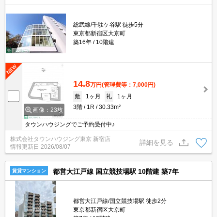
総武線/千駄ケ谷駅 徒歩5分
東京都新宿区大京町
築16年
10階建
14.8
万円
(管理費等：7,000円)
敷
1ヶ月
礼
1ヶ月
3階
1R
30.33m²
画像：23枚
タウンハウジングでご予約受付中♪
株式会社タウンハウジング東京 新宿店
詳細を見る
情報更新日
2026/08/07
都営大江戸線 国立競技場駅 10階建 築7年
賃貸マンション
都営大江戸線/国立競技場駅 徒歩2分
東京都新宿区大京町