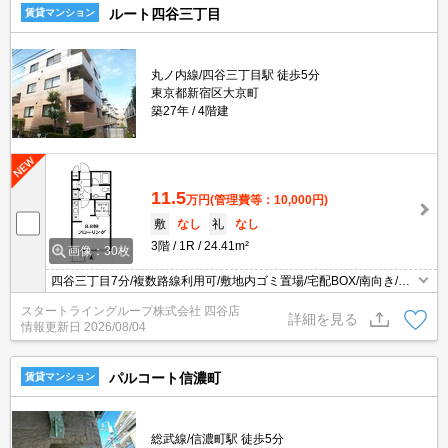
ルート四谷三丁目
賃貸マンション
丸ノ内線/四谷三丁目駅 徒歩5分
東京都新宿区大京町
築27年
4階建
11.5
万円
(管理費等：10,000円)
敷
なし
礼
なし
3階
1R
24.41m²
画像：30枚
四谷三丁目7分/複数路線利用可/敷地内ゴミ置場/宅配BOX/南向き/WI
C/ペット相談可/都市ガス
スタートライングループ株式会社 四谷店
詳細を見る
情報更新日
2026/08/04
パルコート信濃町
賃貸マンション
総武線/信濃町駅 徒歩5分