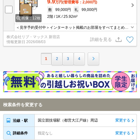
9.9
万円
(管理費等：2,000円)
敷
99,000円
礼
99,000円
2階
1K
25.92m²
画像：12枚
＜見学予約受付中＞インターネット掲載のお部屋をすべてまとめて
ご紹介可能！ 初期費用クレジット決済可！問合せ当日でもご予約可
株式会社リブ・マックス 新宿店
能！他社掲載物件もまとめてご紹介可能です。オンライン案内可。
詳細を見る
情報更新日
2026/08/03
写真・動画送付、WEB契約等来店不要でご契約可能。セキュリティ
充実で安心！お気軽にご相談くださいませ。
1
2
3
4
検索条件を変更する
国立競技場駅（都営大江戸線）周辺
変更する
沿線・駅
詳細条件
指定なし
変更する