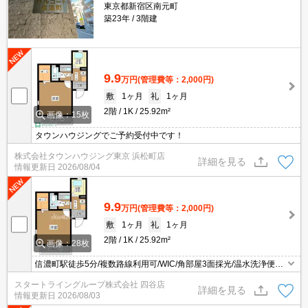
東京都新宿区南元町
築23年
3階建
9.9
万円
(管理費等：2,000円)
敷
1ヶ月
礼
1ヶ月
2階
1K
25.92m²
画像：15枚
タウンハウジングでご予約受付中です！
株式会社タウンハウジング東京 浜松町店
詳細を見る
情報更新日
2026/08/04
9.9
万円
(管理費等：2,000円)
敷
1ヶ月
礼
1ヶ月
2階
1K
25.92m²
画像：28枚
信濃町駅徒歩5分/複数路線利用可/WIC/角部屋3面採光/温水洗浄便座/
エアコン/モニター付きAL
スタートライングループ株式会社 四谷店
詳細を見る
情報更新日
2026/08/03