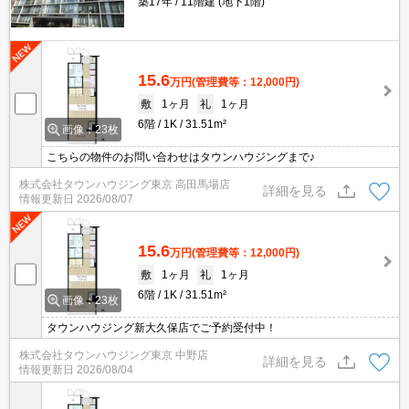
築17年
11階建 (地下1階)
15.6
万円
(管理費等：12,000円)
敷
1ヶ月
礼
1ヶ月
6階
1K
31.51m²
画像：23枚
こちらの物件のお問い合わせはタウンハウジングまで♪
株式会社タウンハウジング東京 高田馬場店
詳細を見る
情報更新日
2026/08/07
15.6
万円
(管理費等：12,000円)
敷
1ヶ月
礼
1ヶ月
6階
1K
31.51m²
画像：23枚
タウンハウジング新大久保店でご予約受付中！
株式会社タウンハウジング東京 中野店
詳細を見る
情報更新日
2026/08/04