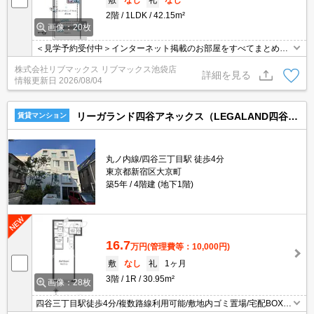
敷
なし
礼
なし
2階
1LDK
42.15m²
画像：20枚
＜見学予約受付中＞インターネット掲載のお部屋をすべてまとめて
ご紹介可能！ 初期費用クレジット決済可！問合せ当日でもご予約可
株式会社リブマックス リブマックス池袋店
能！他社掲載物件もまとめてご紹介可能です。オンライン案内可。
詳細を見る
情報更新日
2026/08/04
写真・動画送付、WEB契約等来店不要でご契約可能。セキュリティ
充実で安心！お気軽にご相談くださいませ。
リーガランド四谷アネックス（LEGALAND四谷ANNEX）
賃貸マンション
丸ノ内線/四谷三丁目駅 徒歩4分
東京都新宿区大京町
築5年
4階建 (地下1階)
16.7
万円
(管理費等：10,000円)
敷
なし
礼
1ヶ月
3階
1R
30.95m²
画像：28枚
四谷三丁目駅徒歩4分/複数路線利用可能/敷地内ゴミ置場/宅配BOX/