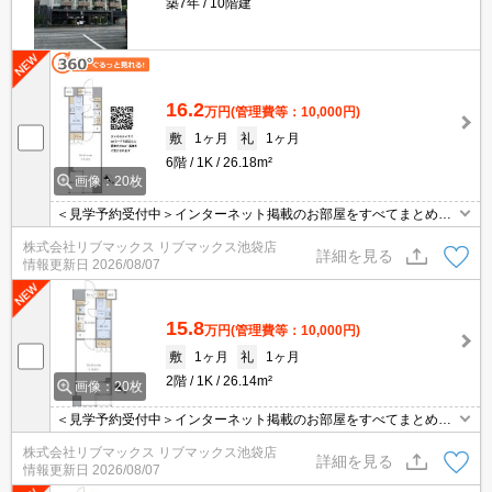
築7年
10階建
16.2
万円
(管理費等：10,000円)
敷
1ヶ月
礼
1ヶ月
6階
1K
26.18m²
画像：20枚
＜見学予約受付中＞インターネット掲載のお部屋をすべてまとめて
ご紹介可能！ 初期費用クレジット決済可！問合せ当日でもご予約可
株式会社リブマックス リブマックス池袋店
能！他社掲載物件もまとめてご紹介可能です。オンライン案内可。
詳細を見る
情報更新日
2026/08/07
写真・動画送付、WEB契約等来店不要でご契約可能。セキュリティ
充実で安心！お気軽にご相談くださいませ。
15.8
万円
(管理費等：10,000円)
敷
1ヶ月
礼
1ヶ月
2階
1K
26.14m²
画像：20枚
＜見学予約受付中＞インターネット掲載のお部屋をすべてまとめて
ご紹介可能！ 初期費用クレジット決済可！問合せ当日でもご予約可
株式会社リブマックス リブマックス池袋店
能！他社掲載物件もまとめてご紹介可能です。オンライン案内可。
詳細を見る
情報更新日
2026/08/07
写真・動画送付、WEB契約等来店不要でご契約可能。セキュリティ
充実で安心！お気軽にご相談くださいませ。