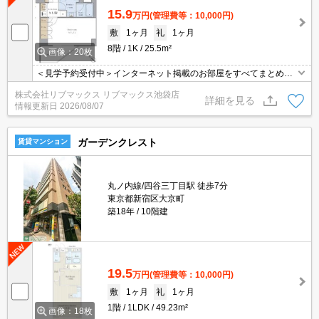
15.9
万円
(管理費等：10,000円)
敷
1ヶ月
礼
1ヶ月
8階
1K
25.5m²
画像：20枚
＜見学予約受付中＞インターネット掲載のお部屋をすべてまとめて
ご紹介可能！ 初期費用クレジット決済可！問合せ当日でもご予約可
株式会社リブマックス リブマックス池袋店
能！他社掲載物件もまとめてご紹介可能です。オンライン案内可。
詳細を見る
情報更新日
2026/08/07
写真・動画送付、WEB契約等来店不要でご契約可能。セキュリティ
充実で安心！お気軽にご相談くださいませ。
ガーデンクレスト
賃貸マンション
丸ノ内線/四谷三丁目駅 徒歩7分
東京都新宿区大京町
築18年
10階建
19.5
万円
(管理費等：10,000円)
敷
1ヶ月
礼
1ヶ月
1階
1LDK
49.23m²
画像：18枚