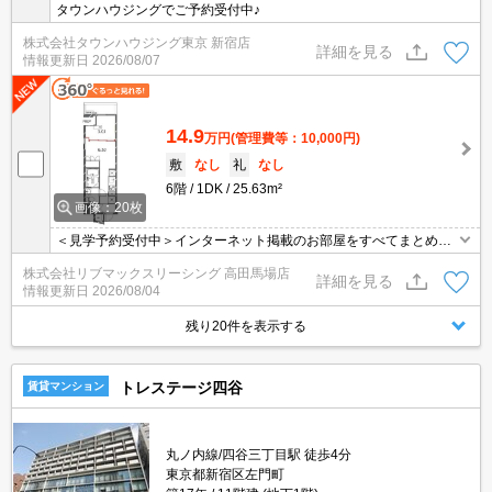
タウンハウジングでご予約受付中♪
株式会社タウンハウジング東京 新宿店
詳細を見る
情報更新日
2026/08/07
14.9
万円
(管理費等：10,000円)
敷
なし
礼
なし
6階
1DK
25.63m²
画像：20枚
＜見学予約受付中＞インターネット掲載のお部屋をすべてまとめて
ご紹介可能！ 初期費用クレジット決済可！問合せ当日でもご予約可
株式会社リブマックスリーシング 高田馬場店
能！他社掲載物件もまとめてご紹介可能です。オンライン案内可。
詳細を見る
情報更新日
2026/08/04
写真・動画送付、WEB契約等来店不要でご契約可能。セキュリティ
充実で安心！お気軽にご相談くださいませ。
残り20件を表示する
トレステージ四谷
賃貸マンション
丸ノ内線/四谷三丁目駅 徒歩4分
東京都新宿区左門町