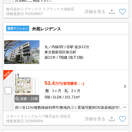
お気軽にご相談下さい。
株式会社リブマックス リブマックス池袋店
詳細を見る
情報更新日
2026/08/07
外苑レジデンス
賃貸マンション
丸ノ内線/四ツ谷駅 徒歩12分
東京都新宿区南元町
築21年
7階建 (地下1階)
53.4
万円
(管理費等：--)
敷
1ヶ月
礼
2ヶ月
5階
2LDK
101.71m²
画像：23枚
四ツ谷12分/複数路線利用可/敷地内ゴミ置場/宅配BOX/楽器相談可/食
洗機/WIC/指定ネット無料
スタートライングループ株式会社 四谷店
詳細を見る
情報更新日
2026/08/04