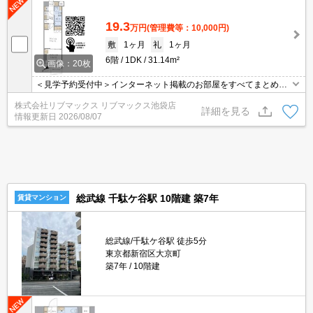
19.3
万円
(管理費等：10,000円)
敷
1ヶ月
礼
1ヶ月
6階
1DK
31.14m²
画像：20枚
＜見学予約受付中＞インターネット掲載のお部屋をすべてまとめて
ご紹介可能！ 初期費用クレジット決済可！問合せ当日でもご予約可
株式会社リブマックス リブマックス池袋店
能！他社掲載物件もまとめてご紹介可能です。オンライン案内可。
詳細を見る
情報更新日
2026/08/07
写真・動画送付、WEB契約等来店不要でご契約可能。セキュリティ
充実で安心！お気軽にご相談くださいませ。
総武線 千駄ケ谷駅 10階建 築7年
賃貸マンション
総武線/千駄ケ谷駅 徒歩5分
東京都新宿区大京町
築7年
10階建