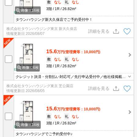
敷
なし
礼
なし
3階
1R
26.82m²
画像：16枚
タウンハウジング新大久保店でご予約受付中！
株式会社タウンハウジング東京 新大久保店
詳細を見る
情報更新日
2026/08/07
15.6
万円
(管理費等：10,000円)
敷
なし
礼
なし
3階
1R
26.82m²
画像：6枚
クレジット決済・分割払い対応可／先行申込受付中／他社様掲載物
件もまとめてご案内可能／専任物件多数あり
株式会社タウンハウジング東京 芝公園店
詳細を見る
情報更新日
2026/08/05
15.6
万円
(管理費等：10,000円)
敷
なし
礼
なし
3階
1R
26.82m²
画像：16枚
タウンハウジングでご予約受付中♪