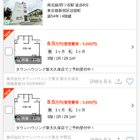
南北線/四ツ谷駅 徒歩8分
東京都新宿区須賀町
築54年
4階建
8.5
万円
(管理費等：5,000円)
敷
1ヶ月
礼
1ヶ月
3階
1R
29.1m²
画像：13枚
タウンハウジング新大久保店でご予約受付中！
株式会社タウンハウジング東京 新大久保店
詳細を見る
情報更新日
2026/08/07
8.5
万円
(管理費等：5,000円)
敷
1ヶ月
礼
1ヶ月
3階
1R
29.1m²
画像：13枚
タウンハウジング新大久保店でご予約受付中！
株式会社タウンハウジング東京 中野店
詳細を見る