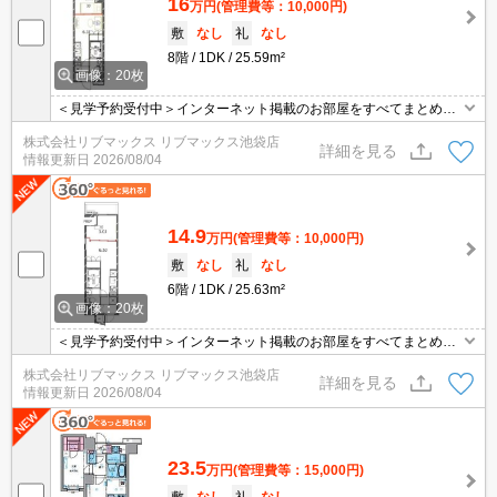
16
万円
(管理費等：10,000円)
敷
なし
礼
なし
8階
1DK
25.59m²
画像：20枚
＜見学予約受付中＞インターネット掲載のお部屋をすべてまとめて
ご紹介可能！ 初期費用クレジット決済可！問合せ当日でもご予約可
株式会社リブマックス リブマックス池袋店
能！他社掲載物件もまとめてご紹介可能です。オンライン案内可。
詳細を見る
情報更新日
2026/08/04
写真・動画送付、WEB契約等来店不要でご契約可能。セキュリティ
充実で安心！お気軽にご相談くださいませ。
14.9
万円
(管理費等：10,000円)
敷
なし
礼
なし
6階
1DK
25.63m²
画像：20枚
＜見学予約受付中＞インターネット掲載のお部屋をすべてまとめて
ご紹介可能！ 初期費用クレジット決済可！問合せ当日でもご予約可
株式会社リブマックス リブマックス池袋店
能！他社掲載物件もまとめてご紹介可能です。オンライン案内可。
詳細を見る
情報更新日
2026/08/04
写真・動画送付、WEB契約等来店不要でご契約可能。セキュリティ
充実で安心！お気軽にご相談くださいませ。
23.5
万円
(管理費等：15,000円)