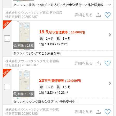
クレジット決済・分割払い対応可／先行申込受付中／他社様掲載物
件もまとめてご案内可能／専任物件多数あり
株式会社タウンハウジング東京 芝公園店
詳細を見る
情報更新日
2026/08/07
19.5
万円
(管理費等：10,000円)
敷
1ヶ月
礼
1ヶ月
1階
1LDK
49.23m²
画像：18枚
タウンハウジングでご予約受付中♪
株式会社タウンハウジング東京 新宿店
詳細を見る
情報更新日
2026/08/07
20
万円
(管理費等：10,000円)
敷
1ヶ月
礼
1ヶ月
1階
1LDK
49.23m²
画像：16枚
タウンハウジング新大久保店でご予約受付中！
株式会社タウンハウジング東京 中野店
詳細を見る
情報更新日
2026/08/03