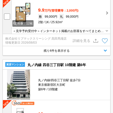
9.9
万円
(管理費等：2,000円)
敷
99,000円
礼
99,000円
2階
1K
25.92m²
画像：12枚
＜見学予約受付中＞インターネット掲載のお部屋をすべてまとめて
ご紹介可能！ 初期費用クレジット決済可！問合せ当日でもご予約可
株式会社リブマックスリーシング 高田馬場店
能！他社掲載物件もまとめてご紹介可能です。オンライン案内可。
詳細を見る
情報更新日
2026/08/03
写真・動画送付、WEB契約等来店不要でご契約可能。セキュリティ
充実で安心！お気軽にご相談くださいませ。
残り4件を表示する
丸ノ内線 四谷三丁目駅 10階建 築6年
賃貸マンション
丸ノ内線/四谷三丁目駅 徒歩7分
東京都新宿区大京町
築6年
10階建