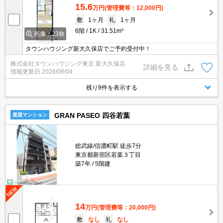
15.6
万円
(管理費等：12,000円)
敷
1ヶ月
礼
1ヶ月
6階
1K
31.51m²
画像：23枚
タウンハウジング新大久保店でご予約受付中！
株式会社タウンハウジング東京 新大久保店
詳細を見る
情報更新日
2026/08/04
残り9件を表示する
GRAN PASEO 四谷若葉
賃貸マンション
総武線/信濃町駅 徒歩7分
東京都新宿区若葉３丁目
築7年
5階建
14
万円
(管理費等：20,000円)
敷
なし
礼
なし