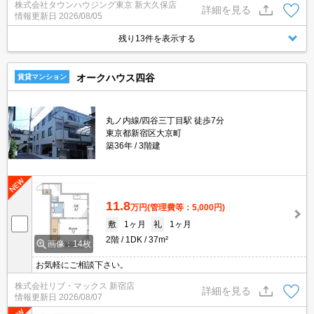
株式会社タウンハウジング東京 新大久保店
詳細を見る
情報更新日
2026/08/05
残り13件を表示する
オークハウス四谷
賃貸マンション
丸ノ内線/四谷三丁目駅 徒歩7分
東京都新宿区大京町
築36年
3階建
11.8
万円
(管理費等：5,000円)
敷
1ヶ月
礼
1ヶ月
2階
1DK
37m²
画像：14枚
お気軽にご相談下さい。
株式会社リブ・マックス 新宿店
詳細を見る
情報更新日
2026/08/07