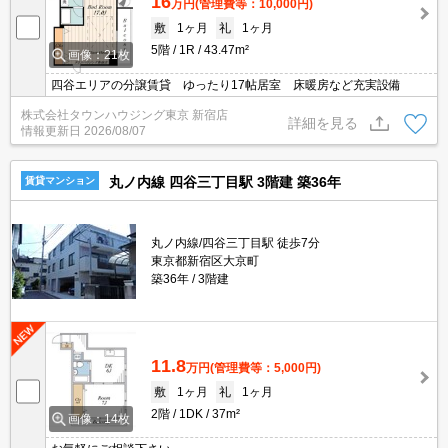
16
万円
(管理費等：10,000円)
敷
1ヶ月
礼
1ヶ月
5階
1R
43.47m²
画像：21枚
四谷エリアの分譲賃貸 ゆったり17帖居室 床暖房など充実設備
株式会社タウンハウジング東京 新宿店
詳細を見る
情報更新日
2026/08/07
丸ノ内線 四谷三丁目駅 3階建 築36年
賃貸マンション
丸ノ内線/四谷三丁目駅 徒歩7分
東京都新宿区大京町
築36年
3階建
11.8
万円
(管理費等：5,000円)
敷
1ヶ月
礼
1ヶ月
2階
1DK
37m²
画像：14枚