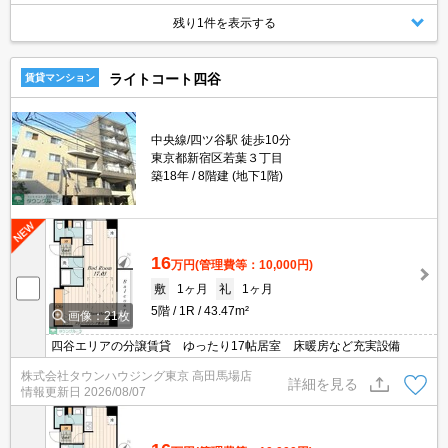
残り1件を表示する
ライトコート四谷
賃貸マンション
中央線/四ツ谷駅 徒歩10分
東京都新宿区若葉３丁目
築18年
8階建 (地下1階)
16
万円
(管理費等：10,000円)
敷
1ヶ月
礼
1ヶ月
5階
1R
43.47m²
画像：21枚
四谷エリアの分譲賃貸 ゆったり17帖居室 床暖房など充実設備
株式会社タウンハウジング東京 高田馬場店
詳細を見る
情報更新日
2026/08/07