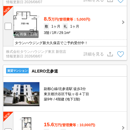
情報更新日
2026/08/07
8.5
万円
(管理費等：5,000円)
敷
1ヶ月
礼
1ヶ月
3階
1R
29.1m²
画像：13枚
タウンハウジング新大久保店でご予約受付中！
株式会社タウンハウジング東京 新宿店
詳細を見る
情報更新日
2026/08/07
ALERO北参道
賃貸マンション
副都心線/北参道駅 徒歩3分
東京都渋谷区千駄ヶ谷４丁目
築9年
4階建 (地下1階)
15.6
万円
(管理費等：10,000円)