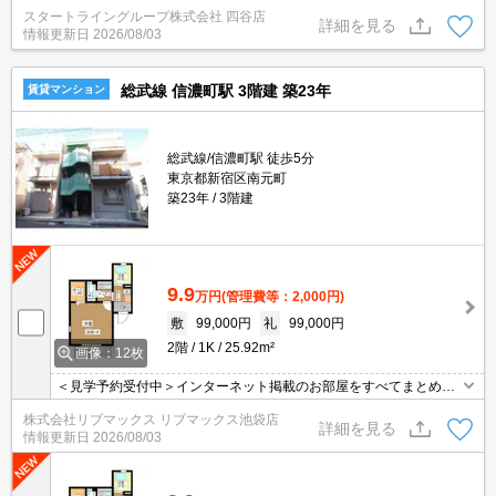
ネット無料/独立洗面台/都市ガス
スタートライングループ株式会社 四谷店
詳細を見る
情報更新日
2026/08/03
総武線 信濃町駅 3階建 築23年
賃貸マンション
総武線/信濃町駅 徒歩5分
東京都新宿区南元町
築23年
3階建
9.9
万円
(管理費等：2,000円)
敷
99,000円
礼
99,000円
2階
1K
25.92m²
画像：12枚
＜見学予約受付中＞インターネット掲載のお部屋をすべてまとめて
ご紹介可能！ 初期費用クレジット決済可！問合せ当日でもご予約可
株式会社リブマックス リブマックス池袋店
能！他社掲載物件もまとめてご紹介可能です。オンライン案内可。
詳細を見る
情報更新日
2026/08/03
写真・動画送付、WEB契約等来店不要でご契約可能。セキュリティ
充実で安心！お気軽にご相談くださいませ。