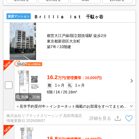
Ｂｒｉｌｌｉａ ｉｓｔ 千駄ヶ谷
賃貸マンション
都営大江戸線/国立競技場駅 徒歩2分
東京都新宿区大京町
築7年
10階建
16.2
万円
(管理費等：10,000円)
敷
1ヶ月
礼
1ヶ月
6階
1K
26.18m²
画像：20枚
＜見学予約受付中＞インターネット掲載のお部屋をすべてまとめて
ご紹介可能！ 初期費用クレジット決済可！問合せ当日でもご予約可
株式会社リブマックスリーシング 高田馬場店
能！他社掲載物件もまとめてご紹介可能です。オンライン案内可。
詳細を見る
情報更新日
2026/08/07
写真・動画送付、WEB契約等来店不要でご契約可能。セキュリティ
充実で安心！お気軽にご相談くださいませ。
15.8