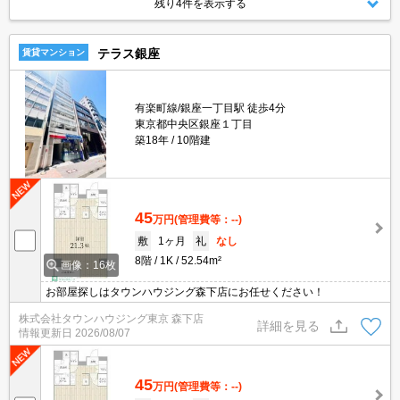
残り4件を表示する
テラス銀座
賃貸マンション
有楽町線/銀座一丁目駅 徒歩4分
東京都中央区銀座１丁目
築18年
10階建
45
万円
(管理費等：--)
敷
1ヶ月
礼
なし
8階
1K
52.54m²
画像：16枚
お部屋探しはタウンハウジング森下店にお任せください！
株式会社タウンハウジング東京 森下店
詳細を見る
情報更新日
2026/08/07
45
万円
(管理費等：--)