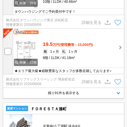
10階
1LDK
40.66m²
画像：26枚
タウンハウジングでご予約受付中です！
株式会社タウンハウジング東京 浜松町店
詳細を見る
情報更新日
2026/08/08
19.5
万円
(管理費等：10,000円)
敷
1ヶ月
礼
1ヶ月
8階
1LDK
41.18m²
画像：22枚
★エリア最大級★経験豊富なスタッフが多数在籍しております♪
株式会社リブマックスリーシング 博多駅前店
詳細を見る
情報更新日
2026/08/08
残り91件を表示する
ＦＯＲＥＳＴＡ湊町
賃貸マンション
京葉線/八丁堀駅 徒歩4分