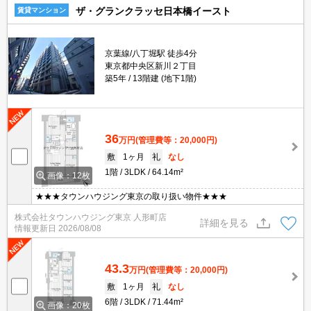
ザ・グランクラッセ日本橋イースト
賃貸マンション
京葉線/八丁堀駅 徒歩4分
東京都中央区新川２丁目
築5年
13階建 (地下1階)
36
万円
(管理費等：20,000円)
敷
1ヶ月
礼
なし
1階
3LDK
64.14m²
画像：12枚
★★★タウンハウジング東京の取り扱い物件★★★
株式会社タウンハウジング東京 人形町店
詳細を見る
情報更新日
2026/08/08
43.3
万円
(管理費等：20,000円)
敷
1ヶ月
礼
なし
6階
3LDK
71.44m²
画像：20枚