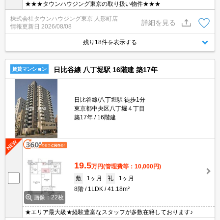
★★★タウンハウジング東京の取り扱い物件★★★
株式会社タウンハウジング東京 人形町店
詳細を見る
情報更新日
2026/08/08
残り18件を表示する
日比谷線 八丁堀駅 16階建 築17年
賃貸マンション
日比谷線/八丁堀駅 徒歩1分
東京都中央区八丁堀４丁目
築17年
16階建
19.5
万円
(管理費等：10,000円)
敷
1ヶ月
礼
1ヶ月
8階
1LDK
41.18m²
画像：22枚
★エリア最大級★経験豊富なスタッフが多数在籍しております♪