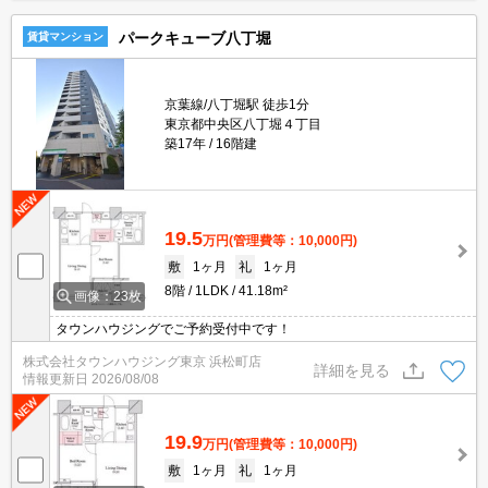
パークキューブ八丁堀
賃貸マンション
京葉線/八丁堀駅 徒歩1分
東京都中央区八丁堀４丁目
築17年
16階建
19.5
万円
(管理費等：10,000円)
敷
1ヶ月
礼
1ヶ月
8階
1LDK
41.18m²
画像：23枚
タウンハウジングでご予約受付中です！
株式会社タウンハウジング東京 浜松町店
詳細を見る
情報更新日
2026/08/08
19.9
万円
(管理費等：10,000円)
敷
1ヶ月
礼
1ヶ月