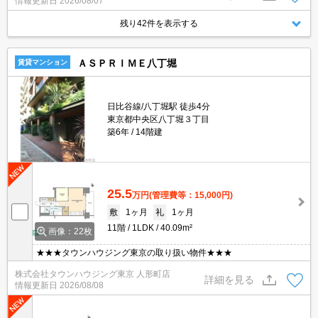
情報更新日
2026/08/07
残り42件を表示する
ＡＳＰＲＩＭＥ八丁堀
賃貸マンション
日比谷線/八丁堀駅 徒歩4分
東京都中央区八丁堀３丁目
築6年
14階建
25.5
万円
(管理費等：15,000円)
敷
1ヶ月
礼
1ヶ月
11階
1LDK
40.09m²
画像：22枚
★★★タウンハウジング東京の取り扱い物件★★★
株式会社タウンハウジング東京 人形町店
詳細を見る
情報更新日
2026/08/08