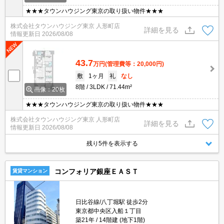
★★★タウンハウジング東京の取り扱い物件★★★
株式会社タウンハウジング東京 人形町店
詳細を見る
情報更新日
2026/08/08
43.7
万円
(管理費等：20,000円)
敷
1ヶ月
礼
なし
8階
3LDK
71.44m²
画像：20枚
★★★タウンハウジング東京の取り扱い物件★★★
株式会社タウンハウジング東京 人形町店
詳細を見る
情報更新日
2026/08/08
残り5件を表示する
コンフォリア銀座ＥＡＳＴ
賃貸マンション
日比谷線/八丁堀駅 徒歩2分
東京都中央区入船１丁目
築21年
14階建 (地下1階)