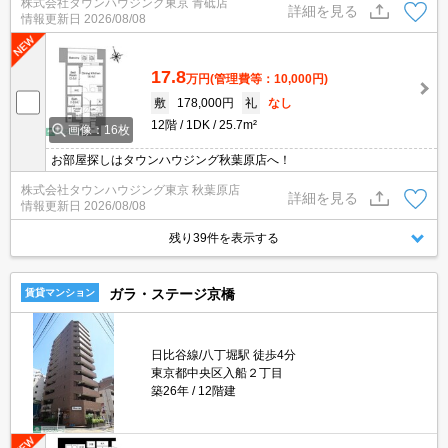
株式会社タウンハウジング東京 青砥店
詳細を見る
情報更新日
2026/08/08
17.8
万円
(管理費等：10,000円)
敷
178,000円
礼
なし
12階
1DK
25.7m²
画像：16枚
お部屋探しはタウンハウジング秋葉原店へ！
株式会社タウンハウジング東京 秋葉原店
詳細を見る
情報更新日
2026/08/08
残り39件を表示する
ガラ・ステージ京橋
賃貸マンション
日比谷線/八丁堀駅 徒歩4分
東京都中央区入船２丁目
築26年
12階建