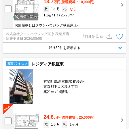
13.7
万円
(管理費等：10,000円)
敷
1ヶ月
礼
なし
13階
1R
25.73m²
画像：31枚
お部屋探しはタウンハウジング秋葉原店へ！
株式会社タウンハウジング東京 秋葉原店
詳細を見る
情報更新日
2026/08/08
残り59件を表示する
レジディア銀座東
賃貸マンション
有楽町線/新富町駅 徒歩3分
東京都中央区湊３丁目
築21年
14階建
24.8
万円
(管理費等：25,000円)
敷
1ヶ月
礼
1ヶ月