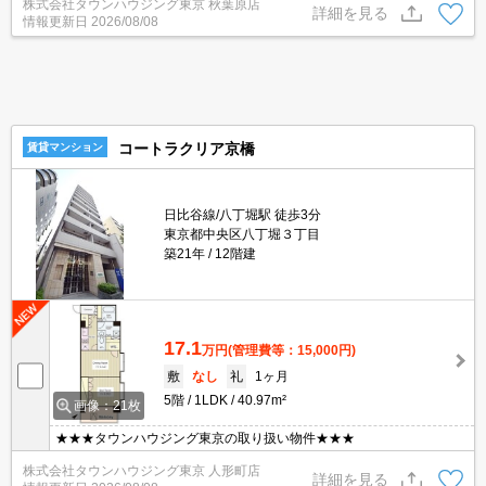
株式会社タウンハウジング東京 秋葉原店
詳細を見る
情報更新日
2026/08/08
コートラクリア京橋
賃貸マンション
日比谷線/八丁堀駅 徒歩3分
東京都中央区八丁堀３丁目
築21年
12階建
17.1
万円
(管理費等：15,000円)
敷
なし
礼
1ヶ月
5階
1LDK
40.97m²
画像：21枚
★★★タウンハウジング東京の取り扱い物件★★★
株式会社タウンハウジング東京 人形町店
詳細を見る