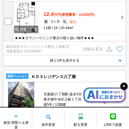
12.4
万円
(管理費等：10,000円)
敷
2ヶ月
礼
なし
11階
1K
20.44m²
画像：22枚
★★★タウンハウジング東京の取り扱い物件★★★
株式会社タウンハウジング東京 人形町店
詳細を見る
情報更新日
2026/08/07
残り1件を表示する
ＫＤＸレジデンス八丁堀
賃貸マンション
京葉線/八丁堀駅 徒歩3分
東京都中央区入船１丁目
築5年
13階建
家賃·間取りを変
条件変更
駅を変更
LINEで提案
更