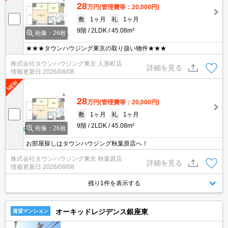
28
万円
(管理費等：20,000円)
敷
1ヶ月
礼
1ヶ月
9階
2LDK
45.08m²
画像：26枚
★★★タウンハウジング東京の取り扱い物件★★★
株式会社タウンハウジング東京 人形町店
詳細を見る
情報更新日
2026/08/08
28
万円
(管理費等：20,000円)
敷
1ヶ月
礼
1ヶ月
9階
2LDK
45.08m²
画像：26枚
お部屋探しはタウンハウジング秋葉原店へ！
株式会社タウンハウジング東京 秋葉原店
詳細を見る
情報更新日
2026/08/08
残り1件を表示する
オーキッドレジデンス銀座東
賃貸マンション