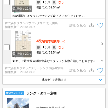
敷
1ヶ月
礼
なし
8階
1K
52.54m²
画像：16枚
お部屋探しはタウンハウジング森下店にお任せください！
株式会社タウンハウジング東京 芝公園店
詳細を見る
情報更新日
2026/08/07
45
万円
(管理費等：--)
敷
1ヶ月
礼
なし
8階
1K
52.54m²
画像：20枚
★エリア最大級★経験豊富なスタッフが多数在籍しております♪ 初
期費用クレジット支払可能！オンライン内覧・オンライン契約等弊
株式会社リブマックスリーシング 博多駅前店
社に一度も来店せずとも問題ありません♪弊社ではネットに掲載され
詳細を見る
情報更新日
2026/08/08
ている物件も全てご紹介可能になりますので気になる物件は全て申
し付けください★
残り6件を表示する
ラング・タワー京橋
賃貸マンション