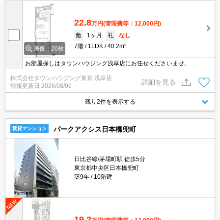
22.8
万円
(管理費等：12,000円)
敷
1ヶ月
礼
なし
7階
1LDK
40.2m²
画像：20枚
お部屋探しはタウンハウジング浅草店にお任せくださいませ。
株式会社タウンハウジング東京 浅草店
詳細を見る
情報更新日
2026/08/06
残り2件を表示する
パークアクシス日本橋兜町
賃貸マンション
日比谷線/茅場町駅 徒歩5分
東京都中央区日本橋兜町
築9年
10階建
19.2