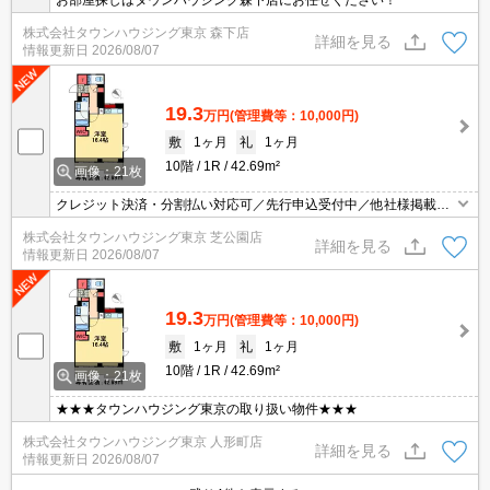
お部屋探しはタウンハウジング森下店にお任せください！
株式会社タウンハウジング東京 森下店
詳細を見る
情報更新日
2026/08/07
19.3
万円
(管理費等：10,000円)
敷
1ヶ月
礼
1ヶ月
10階
1R
42.69m²
画像：21枚
クレジット決済・分割払い対応可／先行申込受付中／他社様掲載物
件もまとめてご案内可能／専任物件多数あり
株式会社タウンハウジング東京 芝公園店
詳細を見る
情報更新日
2026/08/07
19.3
万円
(管理費等：10,000円)
敷
1ヶ月
礼
1ヶ月
10階
1R
42.69m²
画像：21枚
★★★タウンハウジング東京の取り扱い物件★★★
株式会社タウンハウジング東京 人形町店
詳細を見る
情報更新日
2026/08/07