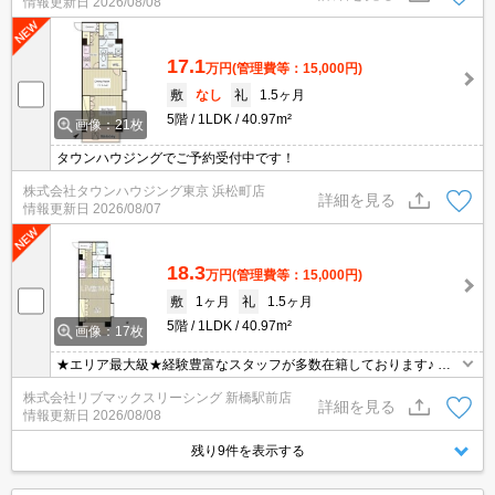
情報更新日
2026/08/08
17.1
万円
(管理費等：15,000円)
敷
なし
礼
1.5ヶ月
5階
1LDK
40.97m²
画像：21枚
タウンハウジングでご予約受付中です！
株式会社タウンハウジング東京 浜松町店
詳細を見る
情報更新日
2026/08/07
18.3
万円
(管理費等：15,000円)
敷
1ヶ月
礼
1.5ヶ月
5階
1LDK
40.97m²
画像：17枚
★エリア最大級★経験豊富なスタッフが多数在籍しております♪ 初
期費用クレジット支払可能！オンライン内覧・オンライン契約等弊
株式会社リブマックスリーシング 新橋駅前店
社に一度も来店せずとも問題ありません♪弊社ではネットに掲載され
詳細を見る
情報更新日
2026/08/08
ている物件も全てご紹介可能になりますので気になる物件は全て申
し付けください★
残り9件を表示する