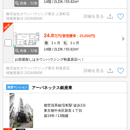
14階
2LDK
55.82m²
画像：32枚
株式会社タウンハウジング東京 人形町店
詳細を見る
情報更新日
2026/08/08
24.8
万円
(管理費等：25,000円)
敷
1ヶ月
礼
1ヶ月
14階
2LDK
55.82m²
画像：32枚
お部屋探しはタウンハウジング秋葉原店へ！
株式会社タウンハウジング東京 秋葉原店
詳細を見る
情報更新日
2026/08/08
アーバネックス銀座東
賃貸マンション
都営浅草線/宝町駅 徒歩2分
東京都中央区新富１丁目
築19年
13階建