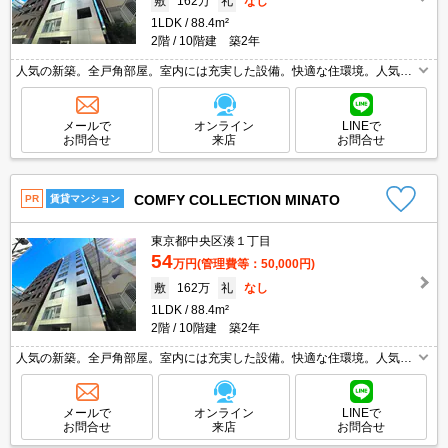
敷
162万
礼
なし
1LDK
88.4m²
2階
10階建 築2年
人気の新築。全戸角部屋。室内には充実した設備。快適な住環境。人気の
八丁堀駅。
メールで
オンライン
LINEで
お問合せ
来店
お問合せ
COMFY COLLECTION MINATO
PR
賃貸マンション
東京都中央区湊１丁目
54
万円
(管理費等：50,000円)
敷
162万
礼
なし
1LDK
88.4m²
2階
10階建 築2年
人気の新築。全戸角部屋。室内には充実した設備。快適な住環境。人気の
八丁堀駅。
メールで
オンライン
LINEで
お問合せ
来店
お問合せ