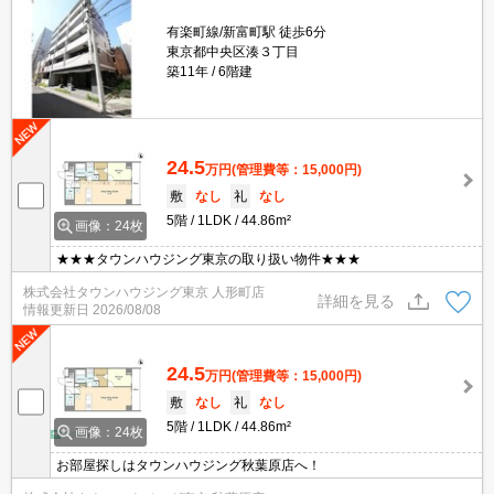
有楽町線/新富町駅 徒歩6分
東京都中央区湊３丁目
築11年
6階建
24.5
万円
(管理費等：15,000円)
敷
なし
礼
なし
5階
1LDK
44.86m²
画像：24枚
★★★タウンハウジング東京の取り扱い物件★★★
株式会社タウンハウジング東京 人形町店
詳細を見る
情報更新日
2026/08/08
24.5
万円
(管理費等：15,000円)
敷
なし
礼
なし
5階
1LDK
44.86m²
画像：24枚
お部屋探しはタウンハウジング秋葉原店へ！