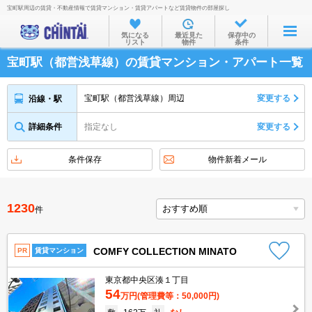
宝町駅周辺の賃貸・不動産情報で賃貸マンション・賃貸アパートなど賃貸物件の部屋探し
お部屋を探す
気になる
最近見た
保存中の
リスト
物件
条件
沿線・駅から
宝町駅（都営浅草線）の賃貸マンション・アパート一覧
住所から
家賃相場から
宝町駅（都営浅草線）周辺
変更する
沿線・駅
通勤通学時間から
詳細条件
指定なし
変更する
物件特集から
条件保存
物件新着メール
不動産会社から
TOP
1230
件
COMFY COLLECTION MINATO
PR
賃貸マンション
東京都中央区湊１丁目
54
万円
(管理費等：50,000円)