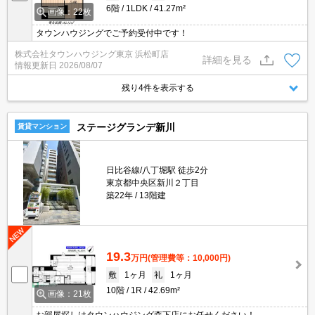
6階
1LDK
41.27m²
画像：22枚
タウンハウジングでご予約受付中です！
株式会社タウンハウジング東京 浜松町店
詳細を見る
情報更新日
2026/08/07
残り4件を表示する
ステージグランデ新川
賃貸マンション
日比谷線/八丁堀駅 徒歩2分
東京都中央区新川２丁目
築22年
13階建
19.3
万円
(管理費等：10,000円)
敷
1ヶ月
礼
1ヶ月
10階
1R
42.69m²
画像：21枚