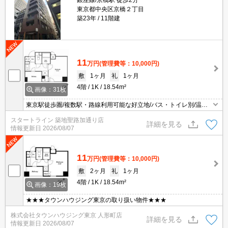
銀座線/京橋駅 徒歩2分
東京都中央区京橋２丁目
築23年
11階建
11
万円
(管理費等：10,000円)
敷
1ヶ月
礼
1ヶ月
4階
1K
18.54m²
画像：31枚
東京駅徒歩圏/複数駅・路線利用可能な好立地/バス・トイレ別/温水
洗浄便座あり/エアコンあり/角部屋
スタートライン 築地聖路加通り店
詳細を見る
情報更新日
2026/08/07
11
万円
(管理費等：10,000円)
敷
2ヶ月
礼
1ヶ月
4階
1K
18.54m²
画像：19枚
★★★タウンハウジング東京の取り扱い物件★★★
株式会社タウンハウジング東京 人形町店
詳細を見る
情報更新日
2026/08/07