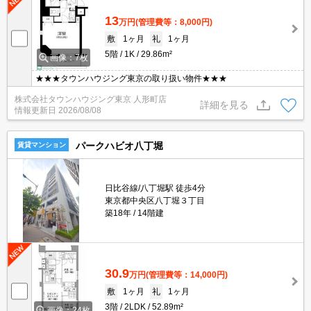
13
万円
(管理費等：8,000円)
敷
1ヶ月
礼
1ヶ月
5階
1K
29.86m²
画像：7枚
★★★タウンハウジング東京の取り扱い物件★★★
株式会社タウンハウジング東京 人形町店
詳細を見る
情報更新日
2026/08/08
パークハビオ八丁堀
賃貸マンション
日比谷線/八丁堀駅 徒歩4分
東京都中央区八丁堀３丁目
築18年
14階建
30.9
万円
(管理費等：14,000円)
敷
1ヶ月
礼
1ヶ月
3階
2LDK
52.89m²
画像：24枚