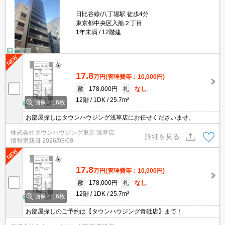
日比谷線/八丁堀駅 徒歩4分
東京都中央区入船２丁目
1年未満
12階建
17.8
万円
(管理費等：10,000円)
敷
178,000円
礼
なし
12階
1DK
25.7m²
画像：16枚
お部屋探しはタウンハウジング浅草店にお任せくださいませ。
株式会社タウンハウジング東京 浅草店
詳細を見る
情報更新日
2026/08/08
17.8
万円
(管理費等：10,000円)
敷
178,000円
礼
なし
12階
1DK
25.7m²
画像：16枚
お部屋探しのご予約は【タウンハウジング青砥店】まで！