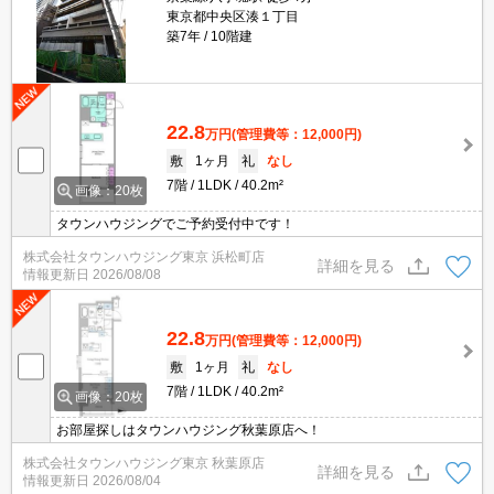
東京都中央区湊１丁目
築7年
10階建
22.8
万円
(管理費等：12,000円)
敷
1ヶ月
礼
なし
7階
1LDK
40.2m²
画像：20枚
タウンハウジングでご予約受付中です！
株式会社タウンハウジング東京 浜松町店
詳細を見る
情報更新日
2026/08/08
22.8
万円
(管理費等：12,000円)
敷
1ヶ月
礼
なし
7階
1LDK
40.2m²
画像：20枚
お部屋探しはタウンハウジング秋葉原店へ！
株式会社タウンハウジング東京 秋葉原店
詳細を見る
情報更新日
2026/08/04