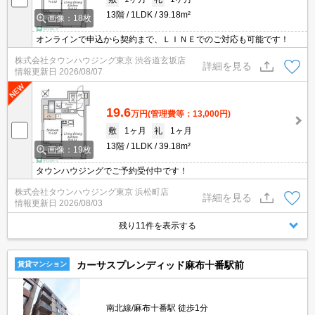
13階
1LDK
39.18m²
画像：18枚
オンラインで申込から契約まで、ＬＩＮＥでのご対応も可能です！
株式会社タウンハウジング東京 渋谷道玄坂店
詳細を見る
情報更新日
2026/08/07
19.6
万円
(管理費等：13,000円)
敷
1ヶ月
礼
1ヶ月
13階
1LDK
39.18m²
画像：19枚
タウンハウジングでご予約受付中です！
株式会社タウンハウジング東京 浜松町店
詳細を見る
情報更新日
2026/08/03
残り11件を表示する
カーサスプレンディッド麻布十番駅前
賃貸マンション
南北線/麻布十番駅 徒歩1分