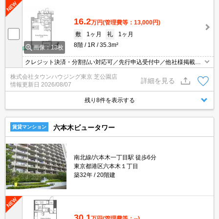
16.2
万円
(管理費等：13,000円)
敷
1ヶ月
礼
1ヶ月
8階
1R
35.3m²
画像：13枚
クレジット決済・分割払い対応可／先行申込受付中／他社様掲載物
件もまとめてご案内可能／専任物件多数あり
株式会社タウンハウジング東京 芝公園店
詳細を見る
情報更新日
2026/08/07
残り8件を表示する
六本木ビュータワー
賃貸マンション
南北線/六本木一丁目駅 徒歩6分
東京都港区六本木１丁目
築32年
20階建
30.1
万円
(管理費等：--)