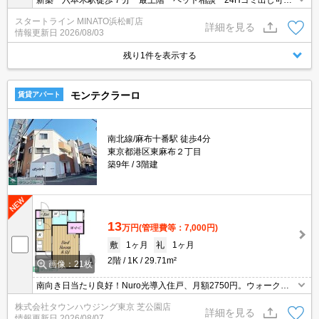
新築 六本木駅徒歩７分 最上階 ペット相談 24Hゴミ出し可
宅配ボックス 浴室乾燥機 温水洗浄便座
スタートライン MINATO浜松町店
詳細を見る
情報更新日
2026/08/03
残り1件を表示する
モンテクラーロ
賃貸アパート
南北線/麻布十番駅 徒歩4分
東京都港区東麻布２丁目
築9年
3階建
13
万円
(管理費等：7,000円)
敷
1ヶ月
礼
1ヶ月
2階
1K
29.71m²
画像：21枚
南向き日当たり良好！Nuro光導入住戸、月額2750円。ウォークイ
ンクローゼット完備！インターネット無料(CATV)明るいお部屋にな
株式会社タウンハウジング東京 芝公園店
ります。
詳細を見る
情報更新日
2026/08/07