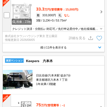
33.3
万円
(管理費等：15,000円)
敷
333,000円
礼
なし
3階
1LDK+S
53.75m²
画像：23枚
クレジット決済・分割払い対応可／先行申込受付中／他社様掲載物
件もまとめてご案内可能／専任物件多数あり
株式会社タウンハウジング東京 芝公園店
詳細を見る
情報更新日
2026/08/05
残り11件を表示する
Keepers 六本木
賃貸マンション
日比谷線/六本木駅 徒歩7分
東京都港区六本木７丁目
1年未満
3階建
75
万円
(管理費等：--)