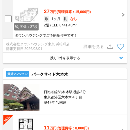
27
万円
(管理費等：15,000円)
敷
1ヶ月
礼
なし
2階
1LDK
41.45m²
画像：27枚
タウンハウジングでご予約受付中です！
株式会社タウンハウジング東京 浜松町店
詳細を見る
情報更新日
2026/08/01
残り1件を表示する
パークサイド六本木
賃貸マンション
日比谷線/六本木駅 徒歩3分
東京都港区六本木４丁目
築47年
5階建
11
万円
(管理費等：8,000円)