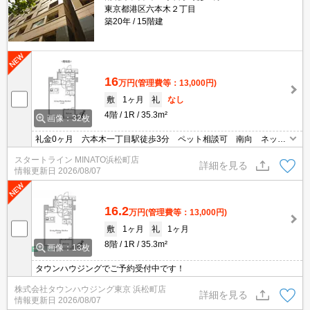
東京都港区六本木２丁目
築20年
15階建
16
万円
(管理費等：13,000円)
敷
1ヶ月
礼
なし
4階
1R
35.3m²
画像：32枚
礼金0ヶ月 六本木一丁目駅徒歩3分 ペット相談可 南向 ネット
無料 グリル付2口コンロ 宅配BOX
スタートライン MINATO浜松町店
詳細を見る
情報更新日
2026/08/07
16.2
万円
(管理費等：13,000円)
敷
1ヶ月
礼
1ヶ月
8階
1R
35.3m²
画像：13枚
タウンハウジングでご予約受付中です！
株式会社タウンハウジング東京 浜松町店
詳細を見る
情報更新日
2026/08/07