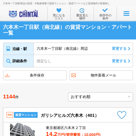
六本木一丁目駅周辺の賃貸・不動産情報で賃貸マンション・賃貸アパートなど賃貸物件の部屋探し
お部屋を探す
気になる
最近見た
保存中の
リスト
物件
条件
沿線・駅から
六本木一丁目駅（南北線）の賃貸マンション・アパート
住所から
一覧
家賃相場から
六本木一丁目駅（南北線）周辺
変更する
沿線・駅
通勤通学時間から
詳細条件
指定なし
変更する
物件特集から
不動産会社から
条件保存
物件新着メール
TOP
1144
件
ガリシアヒルズ六本木（401）
PR
賃貸マンション
東京都港区六本木２丁目
14.2
万円
(管理費等：10,000円)