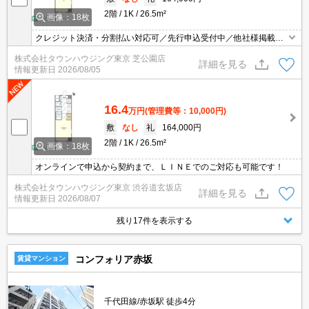
2階
1K
26.5m²
画像：18枚
クレジット決済・分割払い対応可／先行申込受付中／他社様掲載物
件もまとめてご案内可能／専任物件多数あり
株式会社タウンハウジング東京 芝公園店
詳細を見る
情報更新日
2026/08/05
16.4
万円
(管理費等：10,000円)
敷
なし
礼
164,000円
2階
1K
26.5m²
画像：18枚
オンラインで申込から契約まで、ＬＩＮＥでのご対応も可能です！
株式会社タウンハウジング東京 渋谷道玄坂店
詳細を見る
情報更新日
2026/08/07
残り17件を表示する
コンフォリア赤坂
賃貸マンション
千代田線/赤坂駅 徒歩4分