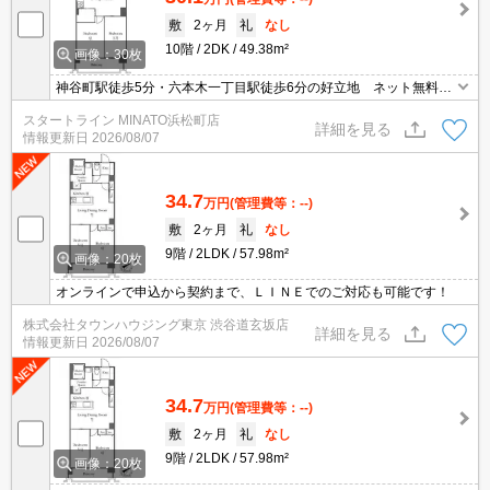
敷
2ヶ月
礼
なし
10階
2DK
49.38m²
画像：30枚
神谷町駅徒歩5分・六本木一丁目駅徒歩6分の好立地 ネット無料
オートロック 宅配ボックス 追焚バス
スタートライン MINATO浜松町店
詳細を見る
情報更新日
2026/08/07
34.7
万円
(管理費等：--)
敷
2ヶ月
礼
なし
9階
2LDK
57.98m²
画像：20枚
オンラインで申込から契約まで、ＬＩＮＥでのご対応も可能です！
株式会社タウンハウジング東京 渋谷道玄坂店
詳細を見る
情報更新日
2026/08/07
34.7
万円
(管理費等：--)
敷
2ヶ月
礼
なし
9階
2LDK
57.98m²
画像：20枚