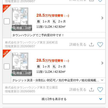
情報更新日
2026/08/07
28.5
万円
(管理費等：--)
敷
1ヶ月
礼
2ヶ月
11階
1LDK
42.92m²
画像：34枚
タウンハウジングでご予約受付中です！
株式会社タウンハウジング東京 浜松町店
詳細を見る
情報更新日
2026/08/07
28.5
万円
(管理費等：--)
敷
1ヶ月
礼
2ヶ月
11階
1LDK
42.92m²
画像：34枚
クレジット決済・分割払い対応可／先行申込受付中／他社様掲載物
件もまとめてご案内可能／専任物件多数あり
株式会社タウンハウジング東京 芝公園店
詳細を見る
情報更新日
2026/08/05
残り2件を表示する