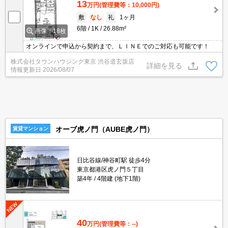
13
万円
(管理費等：10,000円)
敷
なし
礼
1ヶ月
6階
1K
26.88m²
画像：18枚
オンラインで申込から契約まで、ＬＩＮＥでのご対応も可能です！
株式会社タウンハウジング東京 渋谷道玄坂店
詳細を見る
情報更新日
2026/08/07
オーブ虎ノ門（AUBE虎ノ門）
賃貸マンション
日比谷線/神谷町駅 徒歩4分
東京都港区虎ノ門５丁目
築4年
4階建 (地下1階)
40
万円
(管理費等：--)