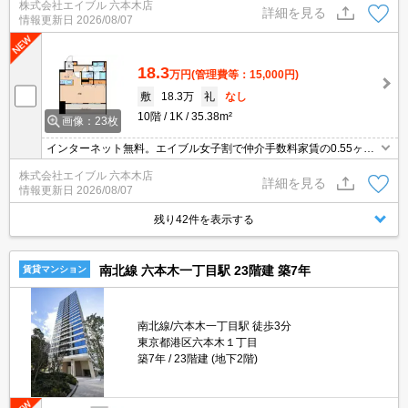
株式会社エイブル 六本木店
円。退去時、エアコン洗浄代16,500円。内見予約受付中。
詳細を見る
情報更新日
2026/08/07
18.3
万円
(管理費等：15,000円)
敷
18.3万
礼
なし
10階
1K
35.38m²
画像：23枚
インターネット無料。エイブル女子割で仲介手数料家賃の0.55ヶ月
分より10％ＯＦＦ。人気の六本木エリア。最新の空室状況はお気軽
株式会社エイブル 六本木店
にお問い合わせ下さい。退去時清掃費66,000円。オンライン契約相
詳細を見る
情報更新日
2026/08/07
談可。
残り42件を表示する
南北線 六本木一丁目駅 23階建 築7年
賃貸マンション
南北線/六本木一丁目駅 徒歩3分
東京都港区六本木１丁目
築7年
23階建 (地下2階)