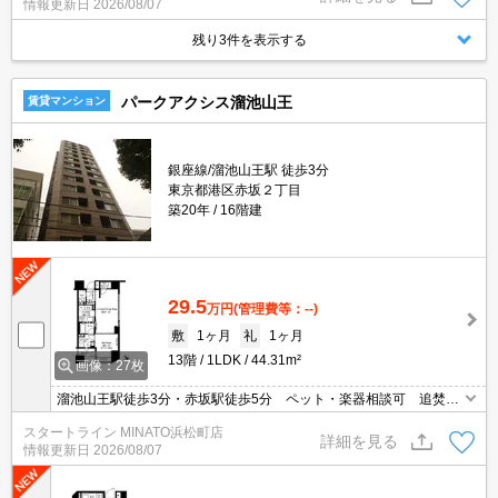
情報更新日
2026/08/07
残り3件を表示する
パークアクシス溜池山王
賃貸マンション
銀座線/溜池山王駅 徒歩3分
東京都港区赤坂２丁目
築20年
16階建
29.5
万円
(管理費等：--)
敷
1ヶ月
礼
1ヶ月
13階
1LDK
44.31m²
画像：27枚
溜池山王駅徒歩3分・赤坂駅徒歩5分 ペット・楽器相談可 追焚
床暖房 宅配BOX オートロック
スタートライン MINATO浜松町店
詳細を見る
情報更新日
2026/08/07