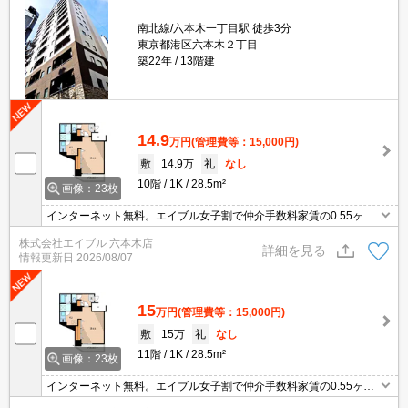
南北線/六本木一丁目駅 徒歩3分
東京都港区六本木２丁目
築22年
13階建
14.9
万円
(管理費等：15,000円)
敷
14.9万
礼
なし
10階
1K
28.5m²
画像：23枚
インターネット無料。エイブル女子割で仲介手数料家賃の0.55ヶ月
分より10％ＯＦＦ。オンライン契約相談可。退去時清掃費49,500
株式会社エイブル 六本木店
円。退去時、エアコン洗浄代16,500円。内見予約受付中。
詳細を見る
情報更新日
2026/08/07
15
万円
(管理費等：15,000円)
敷
15万
礼
なし
11階
1K
28.5m²
画像：23枚
インターネット無料。エイブル女子割で仲介手数料家賃の0.55ヶ月
分より10％ＯＦＦ。オンライン契約相談可。退去時清掃費49,500