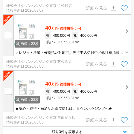
株式会社タウンハウジング東京 浜松町店
詳細を見る
情報更新日
2026/08/07
40
万円
(管理費等：--)
敷
400,000円
礼
400,000円
1階
2LDK
53.31m²
画像：22枚
クレジット決済・分割払い対応可／先行申込受付中／他社様掲載物
件もまとめてご案内可能／専任物件多数あり
株式会社タウンハウジング東京 芝公園店
詳細を見る
情報更新日
2026/08/05
40
万円
(管理費等：--)
敷
400,000円
礼
400,000円
1階
2LDK
53.31m²
画像：22枚
★安心・納得・満足なお部屋探しは、タウンハウジングへ★
株式会社タウンハウジング東京 自由が丘店
詳細を見る
情報更新日
2026/08/05
残り3件を表示する