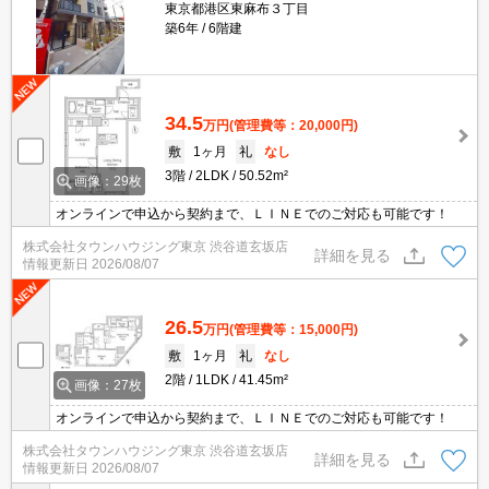
東京都港区東麻布３丁目
築6年
6階建
34.5
万円
(管理費等：20,000円)
敷
1ヶ月
礼
なし
3階
2LDK
50.52m²
画像：29枚
オンラインで申込から契約まで、ＬＩＮＥでのご対応も可能です！
株式会社タウンハウジング東京 渋谷道玄坂店
詳細を見る
情報更新日
2026/08/07
26.5
万円
(管理費等：15,000円)
敷
1ヶ月
礼
なし
2階
1LDK
41.45m²
画像：27枚
オンラインで申込から契約まで、ＬＩＮＥでのご対応も可能です！
株式会社タウンハウジング東京 渋谷道玄坂店
詳細を見る
情報更新日
2026/08/07