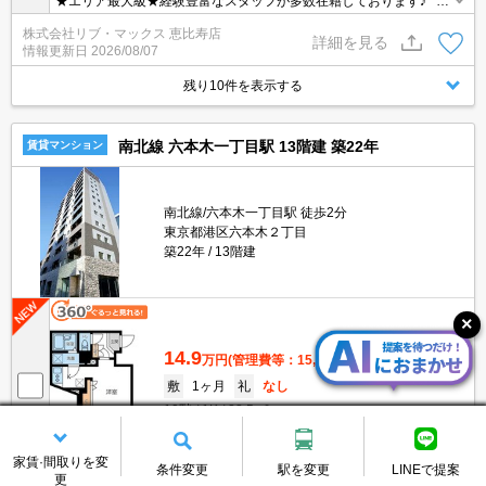
★エリア最大級★経験豊富なスタッフが多数在籍しております♪ 初
期費用クレジット支払可能！オンライン内覧・オンライン契約等弊
株式会社リブ・マックス 恵比寿店
社に一度も来店せずとも問題ありません♪弊社ではネットに掲載され
詳細を見る
情報更新日
2026/08/07
ている物件も全てご紹介可能になりますので気になる物件は全て申
し付けください★
残り10件を表示する
南北線 六本木一丁目駅 13階建 築22年
賃貸マンション
南北線/六本木一丁目駅 徒歩2分
東京都港区六本木２丁目
築22年
13階建
14.9
万円
(管理費等：15,000円)
敷
1ヶ月
礼
なし
10階
1K
28.5m²
画像：25枚
★周辺の物件を一括でご紹介可能！お気軽にお申し付け下さい。
家賃·間取りを変
条件変更
駅を変更
LINEで提案
更