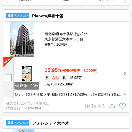
Pianeta麻布十番
賃貸マンション
南北線/麻布十番駅 徒歩2分
東京都港区六本木５丁目
築9年
10階建
15.95
万円
(管理費等：8,000円)
敷
なし
礼
15.95万
3階
1K
25.39m²
画像：20枚
駅近。保証会社加入要(初回保証料賃料の30%、月次保証料3.3%)。
エイブル女子割で仲介手数料家賃の0.55ヶ月分より10％ＯＦＦ。オ
株式会社エイブル 六本木店
ンライン契約相談可。都心エリアのお部屋探しはお任せください。
詳細を見る
情報更新日
2026/08/07
フォレシティ六本木
賃貸マンション