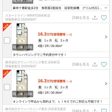
画像：29枚
麻布十番駅徒歩2分 角部屋2面採光 浴室乾燥機 グリル付2口ガ
スコンロ 宅配ロッカー オートロック
スタートライン MINATO浜松町店
詳細を見る
情報更新日
2026/08/07
16.3
万円
(管理費等：--)
敷
1ヶ月
礼
2ヶ月
4階
1R
30.46m²
画像：17枚
タウンハウジングでご予約受付中です！
株式会社タウンハウジング東京 浜松町店
詳細を見る
情報更新日
2026/08/07
16.3
万円
(管理費等：--)
敷
1ヶ月
礼
2ヶ月
4階
1R
30.46m²
画像：17枚
オンラインで申込から契約まで、ＬＩＮＥでのご対応も可能です！
株式会社タウンハウジング東京 渋谷道玄坂店
詳細を見る