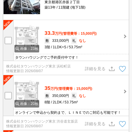
東京都港区赤坂２丁目
築13年
11階建 (地下1階)
33.3
万円
(管理費等：15,000円)
敷
333,000円
礼
なし
3階
1LDK+S
53.75m²
画像：23枚
タウンハウジングでご予約受付中です！
株式会社タウンハウジング東京 浜松町店
詳細を見る
情報更新日
2026/08/07
35
万円
(管理費等：15,000円)
敷
350,000円
礼
なし
8階
2LDK
53.75m²
画像：20枚
オンラインで申込から契約まで、ＬＩＮＥでのご対応も可能です！
株式会社タウンハウジング東京 渋谷道玄坂店
詳細を見る
情報更新日
2026/08/07