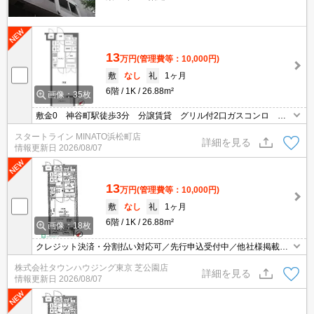
13
万円
(管理費等：10,000円)
敷
なし
礼
1ヶ月
6階
1K
26.88m²
画像：35枚
敷金0 神谷町駅徒歩3分 分譲賃貸 グリル付2口ガスコンロ 浴
室乾燥機 宅配BOX オートロック
スタートライン MINATO浜松町店
詳細を見る
情報更新日
2026/08/07
13
万円
(管理費等：10,000円)
敷
なし
礼
1ヶ月
6階
1K
26.88m²
画像：18枚
クレジット決済・分割払い対応可／先行申込受付中／他社様掲載物
件もまとめてご案内可能／専任物件多数あり
株式会社タウンハウジング東京 芝公園店
詳細を見る
情報更新日
2026/08/07