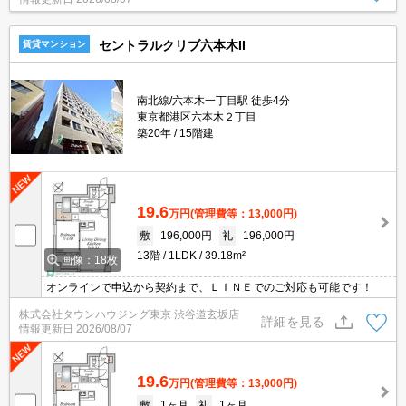
セントラルクリブ六本木II
賃貸マンション
南北線/六本木一丁目駅 徒歩4分
東京都港区六本木２丁目
築20年
15階建
19.6
万円
(管理費等：13,000円)
敷
196,000円
礼
196,000円
13階
1LDK
39.18m²
画像：18枚
オンラインで申込から契約まで、ＬＩＮＥでのご対応も可能です！
株式会社タウンハウジング東京 渋谷道玄坂店
詳細を見る
情報更新日
2026/08/07
19.6
万円
(管理費等：13,000円)
敷
1ヶ月
礼
1ヶ月