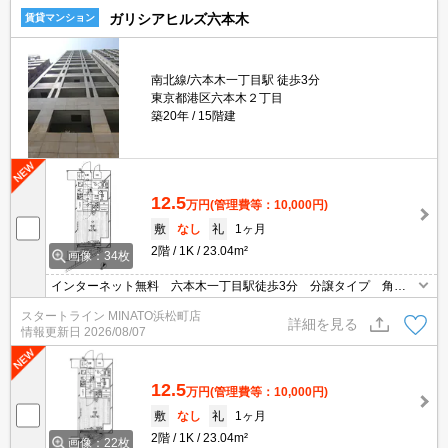
ガリシアヒルズ六本木
賃貸マンション
南北線/六本木一丁目駅 徒歩3分
東京都港区六本木２丁目
築20年
15階建
12.5
万円
(管理費等：10,000円)
敷
なし
礼
1ヶ月
2階
1K
23.04m²
画像：34枚
インターネット無料 六本木一丁目駅徒歩3分 分譲タイプ 角部
屋 宅配ボックス 二口コンログリル付き
スタートライン MINATO浜松町店
詳細を見る
情報更新日
2026/08/07
12.5
万円
(管理費等：10,000円)
敷
なし
礼
1ヶ月
2階
1K
23.04m²
画像：22枚