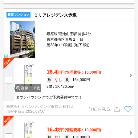
ミリアレジデンス赤坂
賃貸マンション
銀座線/溜池山王駅 徒歩4分
東京都港区赤坂２丁目
築28年
10階建 (地下1階)
16.4
万円
(管理費等：10,000円)
敷
なし
礼
164,000円
2階
1K
26.5m²
画像：18枚
タウンハウジングでご予約受付中です！
株式会社タウンハウジング東京 浜松町店
詳細を見る
情報更新日
2026/08/07
16.4
万円
(管理費等：10,000円)
敷
なし
礼
164,000円