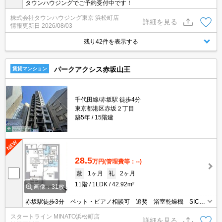
タウンハウジングでご予約受付中です！
株式会社タウンハウジング東京 浜松町店
詳細を見る
情報更新日
2026/08/03
残り42件を表示する
パークアクシス赤坂山王
賃貸マンション
千代田線/赤坂駅 徒歩4分
東京都港区赤坂２丁目
築5年
15階建
28.5
万円
(管理費等：--)
敷
1ヶ月
礼
2ヶ月
11階
1LDK
42.92m²
画像：31枚
赤坂駅徒歩3分 ペット・ピアノ相談可 追焚 浴室乾燥機 SIC・
WIC オートロック 宅配ロッカー
スタートライン MINATO浜松町店
詳細を見る