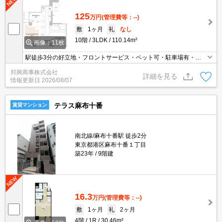
125
万円
(管理費等：--)
敷
1ヶ月
礼
なし
10階
3LDK
110.14m²
画像：11枚
駅徒歩3分の好立地・フロントサービス・ペット可・駐車場有・ト
ランクルーム有・食洗機・浄水器・ディスポーザー・追焚機能・浴
邦興商事株式会社
室乾燥・床暖房・買物便利・再契約可・各階ゴミ置場・セコム・免
詳細を見る
情報更新日
2026/08/07
震構造・分譲タイプ
テラス麻布十番
賃貸マンション
南北線/麻布十番駅 徒歩2分
東京都港区麻布十番１丁目
築23年
9階建
16.3
万円
(管理費等：--)
敷
1ヶ月
礼
2ヶ月
4階
1R
30.46m²