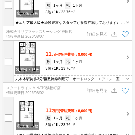
敷
1ヶ月
礼
1ヶ月
3階
1K
23.76m²
画像：7枚
★エリア最大級★経験豊富なスタッフが多数在籍しております♪ 初
期費用クレジット支払可能！オンライン内覧・オンライン契約等弊
株式会社リブマックスリーシング 神田店
社に一度も来店せずとも問題ありません♪弊社ではネットに掲載され
詳細を見る
情報更新日
2026/08/07
ている物件も全てご紹介可能になりますので気になる物件は全て申
し付けください★
11
万円
(管理費等：8,000円)
敷
1ヶ月
礼
1ヶ月
3階
1K
23.76m²
画像：15枚
六本木駅徒歩3分/複数路線利用可 オートロック エアコン 室内
洗濯機置き場 1口ガスコンロ 収納あり
スタートライン MINATO浜松町店
詳細を見る
情報更新日
2026/08/02
11
万円
(管理費等：8,000円)
敷
1ヶ月
礼
1ヶ月
3階
1K
23.76m²
画像：7枚