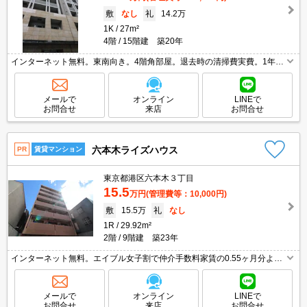
敷
なし
礼
14.2万
1K
27m²
4階
15階建 築20年
インターネット無料。東南向き。4階角部屋。退去時の清掃費実費。1年未
満の解約時、違約金1ヶ月分発生。小型犬2匹又は猫2匹迄飼育可。オンラ
イン契約相談可。分譲賃貸マンション。
メールで
オンライン
LINEで
お問合せ
来店
お問合せ
六本木ライズハウス
PR
賃貸マンション
東京都港区六本木３丁目
15.5
万円
(管理費等：10,000円)
敷
15.5万
礼
なし
1R
29.92m²
2階
9階建 築23年
インターネット無料。エイブル女子割で仲介手数料家賃の0.55ヶ月分より
10％ＯＦＦ。退去時の清掃費実費。オンライン契約相談可。内見予約受付
中。
メールで
オンライン
LINEで
お問合せ
来店
お問合せ