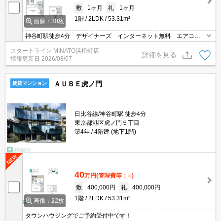
敷
1ヶ月
礼
1ヶ月
1階
2LDK
53.31m²
画像：30枚
神谷町駅徒歩4分 デザイナーズ インターネット無料 エアコン3
台 オートロック SOHO相談可
スタートライン MINATO浜松町店
詳細を見る
情報更新日
2026/08/07
ＡＵＢＥ虎ノ門
賃貸マンション
日比谷線/神谷町駅 徒歩4分
東京都港区虎ノ門５丁目
築4年
4階建 (地下1階)
40
万円
(管理費等：--)
敷
400,000円
礼
400,000円
1階
2LDK
53.31m²
画像：22枚
タウンハウジングでご予約受付中です！