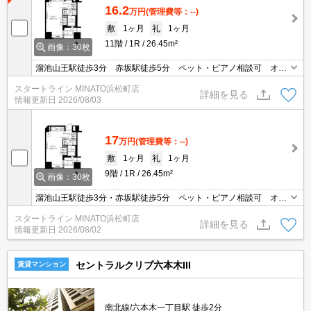
16.2
万円
(管理費等：--)
敷
1ヶ月
礼
1ヶ月
11階
1R
26.45m²
画像：30枚
溜池山王駅徒歩3分 赤坂駅徒歩5分 ペット・ピアノ相談可 オー
トロック 宅配BOX 追焚 独立洗面台
スタートライン MINATO浜松町店
詳細を見る
情報更新日
2026/08/03
17
万円
(管理費等：--)
敷
1ヶ月
礼
1ヶ月
9階
1R
26.45m²
画像：30枚
溜池山王駅徒歩3分・赤坂駅徒歩5分 ペット・ピアノ相談可 オー
トロック 宅配BOX 追焚 独立洗面台
スタートライン MINATO浜松町店
詳細を見る
情報更新日
2026/08/02
セントラルクリブ六本木III
賃貸マンション
南北線/六本木一丁目駅 徒歩2分