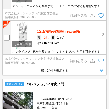
オンラインで申込から契約まで、ＬＩＮＥでのご対応も可能です！
株式会社タウンハウジング東京 芝公園店
詳細を見る
情報更新日
2026/08/05
12.5
万円
(管理費等：10,000円)
敷
なし
礼
1ヶ月
2階
1K
23.04m²
画像：22枚
オンラインで申込から契約まで、ＬＩＮＥでのご対応も可能です！
株式会社タウンハウジング東京 渋谷道玄坂店
詳細を見る
情報更新日
2026/08/07
残り14件を表示する
パレステュディオ虎ノ門
賃貸マンション
日比谷線/神谷町駅 徒歩3分
東京都港区虎ノ門３丁目
築22年
11階建