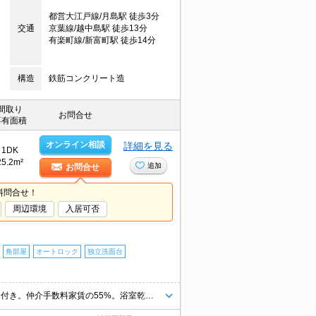
都営大江戸線/月島駅 徒歩3分
交通
京葉線/越中島駅 徒歩13分
有楽町線/新富町駅 徒歩14分
構造
鉄筋コンクリート造
間取り
お問合せ
専有面積
オンライン相談
詳細を見る
1DK
25.2m²
追加
お問合せ
料問合せ！
周辺環境
入居可否
角部屋
オートロック
独立洗面台
小型犬1匹まで飼育可。追い焚き機能付きバス。ウォークインクローゼット付き。仲介手数料家賃の55%。浴室乾燥機付。24時間ゴミ出し可。便利な宅配BOX。退室時清掃料55,000円。BS・CS受信可。