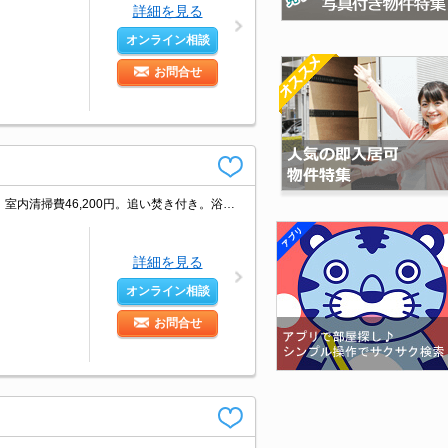
詳細を見る
オンライン相談
お問合せ
スーパーへ273m。1年未満の解約時、違約金家賃+管理費の1ヶ月分発生。契約時、室内清掃費46,200円。追い焚き付き。浴室乾燥機付。カウンターキッチン。宅配ボックスあり。温水洗浄便座付き。
詳細を見る
オンライン相談
お問合せ