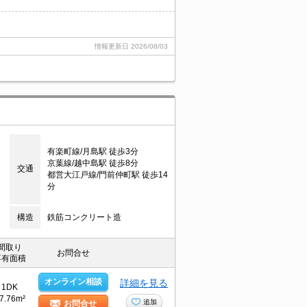
情報更新日
2026/08/03
有楽町線/月島駅 徒歩3分
京葉線/越中島駅 徒歩8分
交通
都営大江戸線/門前仲町駅 徒歩14
分
構造
鉄筋コンクリート造
間取り
お問合せ
専有面積
オンライン相談
詳細を見る
1DK
7.76m²
追加
お問合せ