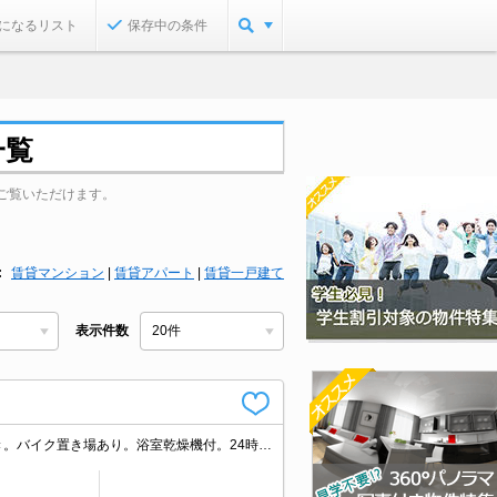
になるリスト
保存中の条件
一覧
ご覧いただけます。
賃貸マンション
|
賃貸アパート
|
賃貸一戸建て
表示件数
追い焚き付き。小型犬・猫計2匹まで飼育可。エアコン2基付き。温水洗浄便座付き。バイク置き場あり。浴室乾燥機付。24時間ゴミ出し可。W-CL付き。楽器応相談。宅配ボックスあり。BS・CS受信可。