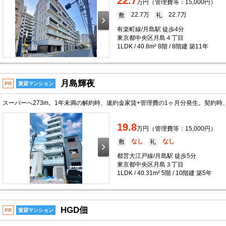
22.7
万円（管理費等：15,000円）
22.7万
22.7万
敷
礼
有楽町線/月島駅 徒歩4分
東京都中央区月島４丁目
1LDK / 40.8m² 8階 / 8階建 築11年
月島輝夜
PR
賃貸マンション
19.8
万円（管理費等：15,000円）
なし
なし
敷
礼
都営大江戸線/月島駅 徒歩5分
東京都中央区月島３丁目
1LDK / 40.31m² 5階 / 10階建 築5年
HGD佃
PR
賃貸マンション