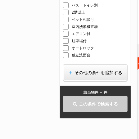
バス・トイレ別
2階以上
ペット相談可
室内洗濯機置場
エアコン付
駐車場付
オートロック
独立洗面台
その他の条件を追加する
-
該当物件
件
この条件で検索する