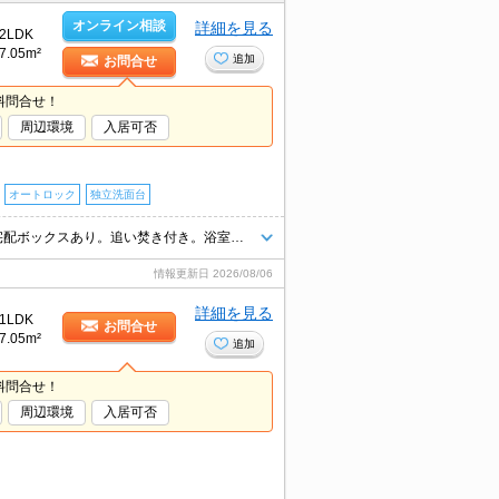
オンライン相談
詳細を見る
2LDK
7.05m²
追加
お問合せ
料問合せ！
周辺環境
入居可否
オートロック
独立洗面台
定期借家契約2年間。再契約の際、諸条件の変更有。24時間ゴミ出し可。宅配ボックスあり。追い焚き付き。浴室暖房乾燥機付。W-CL付き。退室時清掃料125,383円。インターネット無料。
情報更新日
2026/08/06
詳細を見る
1LDK
お問合せ
7.05m²
追加
料問合せ！
周辺環境
入居可否