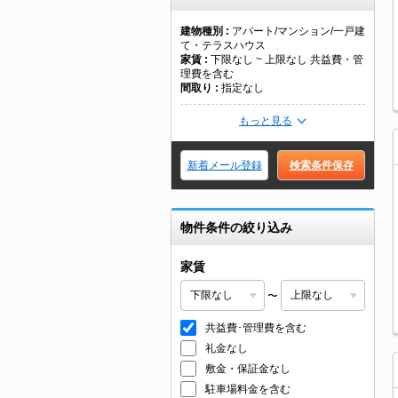
建物種別
アパート/マンション/一戸建
て・テラスハウス
家賃
下限なし ~ 上限なし 共益費・管
理費を含む
間取り
指定なし
もっと見る
新着メール登録
検索条件保存
物件条件の絞り込み
家賃
〜
共益費･管理費を含む
礼金なし
敷金・保証金なし
駐車場料金を含む