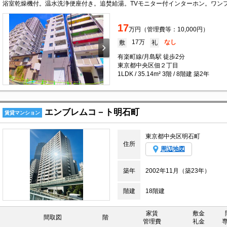
17
万円（管理費等：10,000円）
17万
なし
敷
礼
有楽町線/月島駅 徒歩2分
東京都中央区佃２丁目
1LDK / 35.14m² 3階 / 8階建 築2年
エンブレムコ－ト明石町
賃貸マンション
東京都中央区明石町
住所
周辺地図
築年
2002年11月（築23年）
階建
18階建
家賃
敷金
間取図
階
管理費
礼金