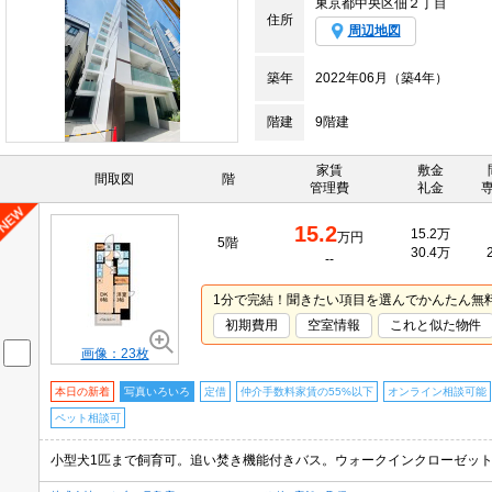
東京都中央区佃２丁目
住所
周辺地図
築年
2022年06月（築4年）
階建
9階建
家賃
敷金
間取図
階
管理費
礼金
15.2
15.2万
万円
5階
30.4万
--
1分で完結！聞きたい項目を選んでかんたん無
初期費用
空室情報
これと似た物件
画像：23枚
本日の新着
写真いろいろ
定借
仲介手数料家賃の55%以下
オンライン相談可能
ペット相談可