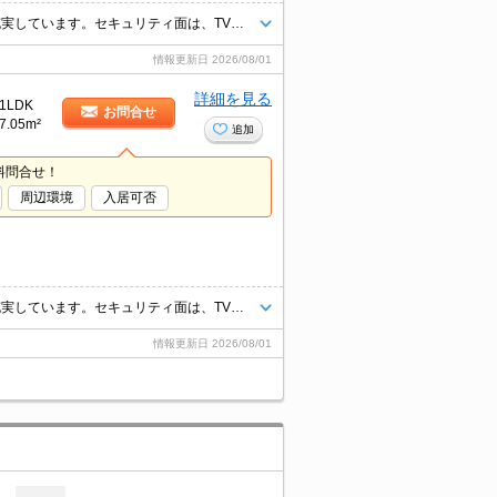
共用部には宅配ボックス・ゴミ出し24時間OKなどが揃っており、とても充実しています。セキュリティ面は、TVインターホン・オートロックなどを備え付けているので安心して暮らせます。室内設備は洗面化粧台・浴室乾燥機など充実した設備を備え付けています。とてもニーズが高いのが3駅以上利用可のマンションです。
情報更新日
2026/08/01
詳細を見る
1LDK
お問合せ
7.05m²
追加
料問合せ！
周辺環境
入居可否
共用部には宅配ボックス・ゴミ出し24時間OKなどが揃っており、とても充実しています。セキュリティ面は、TVインターホン・オートロックなどを備え付けているので安心して暮らせます。室内設備は洗面化粧台・浴室乾燥機など充実した設備を備え付けています。とてもニーズが高いのが3駅以上利用可のマンションです。
情報更新日
2026/08/01