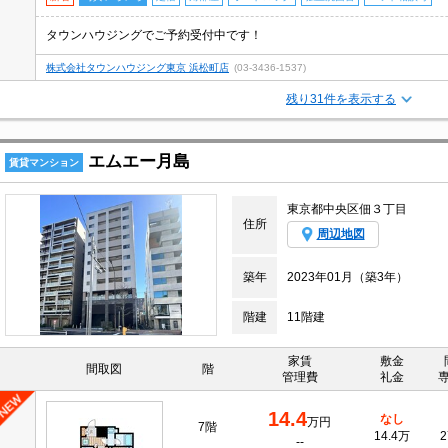
タウンハウジングでご予約受付中です！
株式会社タウンハウジング東京 浜松町店
(03-3436-1537)
残り31件を表示する
エムエー月島
賃貸マンション
東京都中央区佃３丁目
住所
周辺地図
築年
2023年01月（築3年）
階建
11階建
家賃
敷金
間取図
階
管理費
礼金
14.4
なし
万円
7階
14.4万
2
--