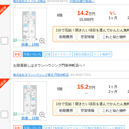
株式会社エイブル 月島店
(03-6219-8071)
※他2店舗で取扱い
14.2
なし
万円
6階
1ヶ月
15,000円
1分で完結！聞きたい項目を選んでかんたん無
初期費用
空室情報
これと似た物件
画像：18枚
新着
写真いろいろ
定借
オートロック
独立洗面台
ペット相談可
お部屋探しはタウンハウジング門前仲町店へ！
株式会社タウンハウジング東京 門前仲町店
(03-3630-7722)
15.2
1ヶ月
万円
5階
2ヶ月
--
1分で完結！聞きたい項目を選んでかんたん無
初期費用
空室情報
これと似た物件
画像：18枚
新着
写真いろいろ
定借
角部屋
オートロック
独立洗面台
ペット相談可