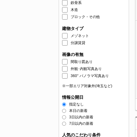
鉄骨系
木造
ブロック・その他
建物タイプ
メゾネット
分譲賃貸
画像の有無
間取り図あり
外観･内観写真あり
360° パノラマ写真あり
※一部エリア対象外(埼玉など)
情報公開日
指定なし
本日の新着
3日以内の新着
7日以内の新着
人気のこだわり条件