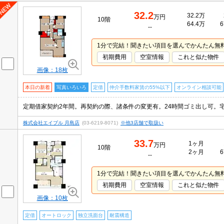
32.2
32.2万
万円
10階
64.4万
6
--
1分で完結！聞きたい項目を選んでかんたん無
初期費用
空室情報
これと似た物件
画像：18枚
本日の新着
写真いろいろ
定借
仲介手数料家賃の55%以下
オンライン相談可能
株式会社エイブル 月島店
(03-6219-8071)
※他3店舗で取扱い
33.7
1ヶ月
万円
10階
2ヶ月
6
--
1分で完結！聞きたい項目を選んでかんたん無
初期費用
空室情報
これと似た物件
画像：10枚
定借
オートロック
独立洗面台
耐震構造