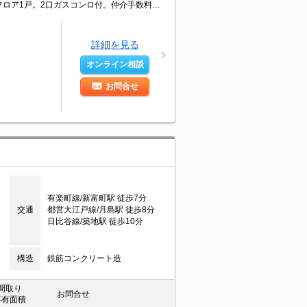
浴室乾燥機付。温水洗浄便座付き。追焚給湯。TVモニター付インターホン。ワンフロア1戸。2口ガスコンロ付。仲介手数料家賃の0.55ヵ月分。インターネット無料。角部屋。退去時清掃費75,350円。
詳細を見る
オンライン相談
お問合せ
有楽町線/新富町駅 徒歩7分
交通
都営大江戸線/月島駅 徒歩8分
日比谷線/築地駅 徒歩10分
構造
鉄筋コンクリート造
間取り
お問合せ
専有面積