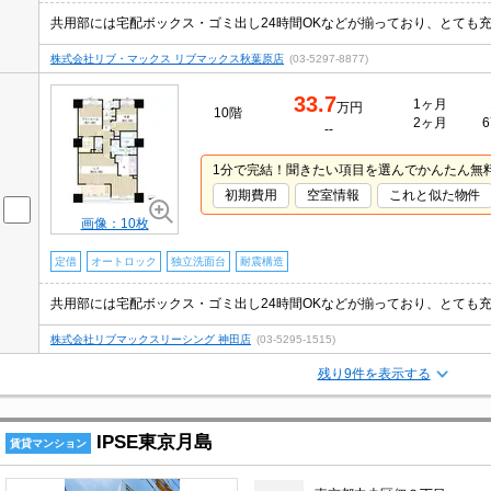
株式会社リブ・マックス リブマックス秋葉原店
(03-5297-8877)
33.7
1ヶ月
万円
10階
2ヶ月
6
--
1分で完結！聞きたい項目を選んでかんたん無
初期費用
空室情報
これと似た物件
画像：10枚
定借
オートロック
独立洗面台
耐震構造
株式会社リブマックスリーシング 神田店
(03-5295-1515)
残り9件を表示する
IPSE東京月島
賃貸マンション