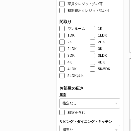
家賃クレジット払い可
初期費用クレジット払い可
間取り
ワンルーム
1K
1DK
1LDK
2K
2DK
2LDK
3K
3DK
3LDK
4K
4DK
4LDK
5K/5DK
5LDK以上
お部屋の広さ
居室
和室を含む
リビング・ダイニング・キッチン