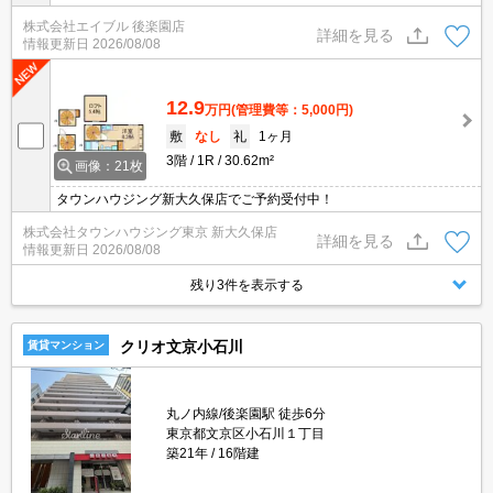
ラ設置。TVモニター付インターホン。浴室乾燥機付。独立洗面台。
株式会社エイブル 後楽園店
「エイブル学割」で仲介手数料家賃の0.55ヶ月分より10％ＯＦＦ。
詳細を見る
情報更新日
2026/08/08
最上階。
12.9
万円
(管理費等：5,000円)
敷
なし
礼
1ヶ月
3階
1R
30.62m²
画像：21枚
タウンハウジング新大久保店でご予約受付中！
株式会社タウンハウジング東京 新大久保店
詳細を見る
情報更新日
2026/08/08
残り3件を表示する
クリオ文京小石川
賃貸マンション
丸ノ内線/後楽園駅 徒歩6分
東京都文京区小石川１丁目
築21年
16階建