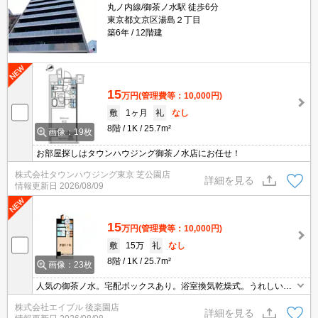
丸ノ内線/御茶ノ水駅 徒歩6分
東京都文京区湯島２丁目
築6年
12階建
15
万円
(管理費等：10,000円)
敷
1ヶ月
礼
なし
8階
1K
25.7m²
画像：19枚
お部屋探しはタウンハウジング御茶ノ水店にお任せ！
株式会社タウンハウジング東京 芝公園店
詳細を見る
情報更新日
2026/08/09
15
万円
(管理費等：10,000円)
敷
15万
礼
なし
8階
1K
25.7m²
画像：23枚
人気の御茶ノ水。宅配ボックスあり。浴室換気乾燥式。うれしい礼
金0!。TVモニター付インターホン。独立洗面台。「エイブル学割」
株式会社エイブル 後楽園店
で仲介手数料家賃の0.55ヶ月分より10％ＯＦＦ。敷地内防犯カメラ
詳細を見る