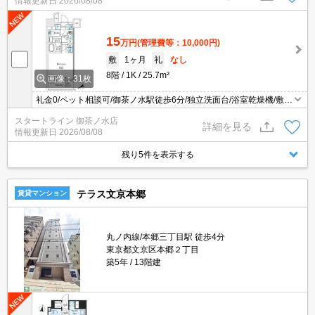
情報更新日
2026/08/08
設置。
15
万円
(管理費等：10,000円)
敷
1ヶ月
礼
なし
8階
1K
25.7m²
画像：31枚
礼金0/ペット相談可/御茶ノ水駅徒歩6分/独立洗面台/浴室乾燥機/敷地
内ゴミ置き場/宅配BOX/AL
スタートライン 御茶ノ水店
詳細を見る
情報更新日
2026/08/08
残り5件を表示する
テラス文京本郷
賃貸マンション
丸ノ内線/本郷三丁目駅 徒歩4分
東京都文京区本郷２丁目
築5年
13階建