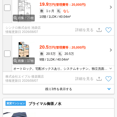
19.9
万円
(管理費等：20,000円)
敷
1ヶ月
礼
なし
10階
1LDK
40.04m²
画像：20枚
シンクロ株式会社 池袋店
詳細を見る
情報更新日
2026/08/07
20.5
万円
(管理費等：20,000円)
敷
20.5万
礼
20.5万
9階
1LDK
40.04m²
画像：17枚
オートロック。宅配ボックスあり。システムキッチン。独立洗面
台。スーパーへ240m。バス・トイレ別。TVモニター付インターホ
株式会社エイブル 後楽園店
ン。温水洗浄便座付き。敷地内防犯カメラ設置。南向きで日当り良
詳細を見る
情報更新日
2026/08/07
好。
残り3件を表示する
プライマル御茶ノ水
賃貸マンション