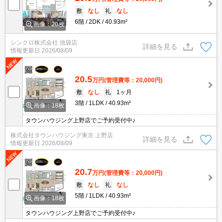
敷
なし
礼
なし
6階
2DK
40.93m²
画像：20枚
シンクロ株式会社 池袋店
詳細を見る
情報更新日
2026/08/09
20.5
万円
(管理費等：20,000円)
敷
なし
礼
1ヶ月
3階
1LDK
40.93m²
画像：18枚
タウンハウジング上野店でご予約受付中♪
株式会社タウンハウジング東京 上野店
詳細を見る
情報更新日
2026/08/09
20.7
万円
(管理費等：20,000円)
敷
なし
礼
なし
5階
1LDK
40.93m²
画像：18枚
タウンハウジング上野店でご予約受付中♪