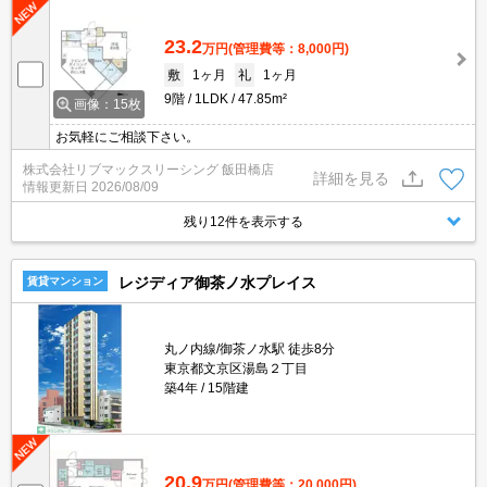
23.2
万円
(管理費等：8,000円)
敷
1ヶ月
礼
1ヶ月
9階
1LDK
47.85m²
画像：15枚
お気軽にご相談下さい。
株式会社リブマックスリーシング 飯田橋店
詳細を見る
情報更新日
2026/08/09
残り12件を表示する
レジディア御茶ノ水プレイス
賃貸マンション
丸ノ内線/御茶ノ水駅 徒歩8分
東京都文京区湯島２丁目
築4年
15階建
20.9
万円
(管理費等：20,000円)