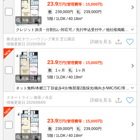
23.9
万円
(管理費等：15,000円)
敷
239,000円
礼
239,000円
5階
1LDK
40.18m²
画像：23枚
クレジット決済・分割払い対応可／先行申込受付中／他社様掲載物
件もまとめてご案内可能／専任物件多数あり
株式会社タウンハウジング東京 芝公園店
詳細を見る
情報更新日
2026/08/09
23.9
万円
(管理費等：15,000円)
敷
1ヶ月
礼
1ヶ月
5階
1LDK
40.18m²
画像：31枚
ネット無料/本郷三丁目徒歩4分/角部屋2面採光/南向き/WIC/SIC/常時
ゴミ出し可/宅配BOX
スタートライン 御茶ノ水店
詳細を見る
情報更新日
2026/08/09
23.9
万円
(管理費等：15,000円)
敷
239,000円
礼
239,000円
5階
1LDK
40.18m²
画像：23枚