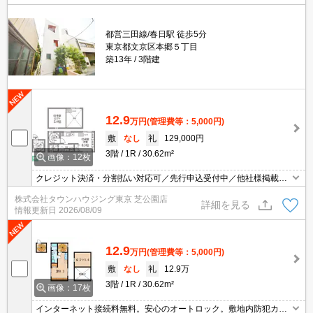
都営三田線/春日駅 徒歩5分
東京都文京区本郷５丁目
築13年
3階建
12.9
万円
(管理費等：5,000円)
敷
なし
礼
129,000円
3階
1R
30.62m²
画像：12枚
クレジット決済・分割払い対応可／先行申込受付中／他社様掲載物
件もまとめてご案内可能／専任物件多数あり
株式会社タウンハウジング東京 芝公園店
詳細を見る
情報更新日
2026/08/09
12.9
万円
(管理費等：5,000円)
敷
なし
礼
12.9万
3階
1R
30.62m²
画像：17枚
インターネット接続料無料。安心のオートロック。敷地内防犯カメ