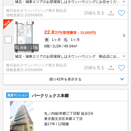
城北・城東エリアのお部屋探しはタウンハウジングにお任せくださ
い。エリアを詳しいスタッフがご対応させて頂きます。
株式会社タウンハウジング東京 駒込店
詳細を見る
情報更新日
2026/08/09
22.8
万円
(管理費等：15,000円)
敷
1ヶ月
礼
1ヶ月
6階
1LDK
49.34m²
画像：17枚
城北・城東エリアのお部屋探しはタウンハウジング 駒込店にお任
せください。エリアを詳しいスタッフがご対応させて頂きます。
株式会社タウンハウジング東京 駒込店
詳細を見る
情報更新日
2026/08/09
残り42件を表示する
パークリュクス本郷
賃貸マンション
丸ノ内線/本郷三丁目駅 徒歩2分
東京都文京区本郷２丁目
築17年
12階建