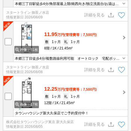
本郷三丁目駅徒歩4分/角部屋最上階/南西向き/独立洗面台/お湯はり
機能/敷地内ゴミ置き場/宅配BOX
スタートライン 御茶ノ水店
詳細を見る
情報更新日
2026/08/09
11.95
万円
(管理費等：7,500円)
敷
1ヶ月
礼
1ヶ月
8階
1K
21.45m²
画像：31枚
本郷三丁目徒歩4分/複数路線利用可能 オートロック 宅配ボック
ス 浴室乾燥機 温水洗浄便座 エアコン
スタートライン 御茶ノ水店
詳細を見る
情報更新日
2026/08/08
12.25
万円
(管理費等：7,500円)
敷
1ヶ月
礼
1ヶ月
12階
1K
21.45m²
画像：17枚
タウンハウジング新大久保店でご予約受付中！
株式会社タウンハウジング東京 新大久保店
詳細を見る
情報更新日
2026/08/05