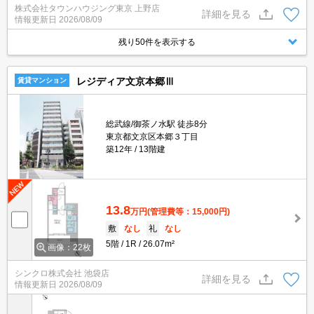
株式会社タウンハウジング東京 上野店
詳細を見る
情報更新日
2026/08/09
残り50件を表示する
レジディア文京本郷Ⅲ
賃貸マンション
総武線/御茶ノ水駅 徒歩8分
東京都文京区本郷３丁目
築12年
13階建
13.8
万円
(管理費等：15,000円)
敷
なし
礼
なし
5階
1R
26.07m²
画像：22枚
シンクロ株式会社 池袋店
詳細を見る
情報更新日
2026/08/09