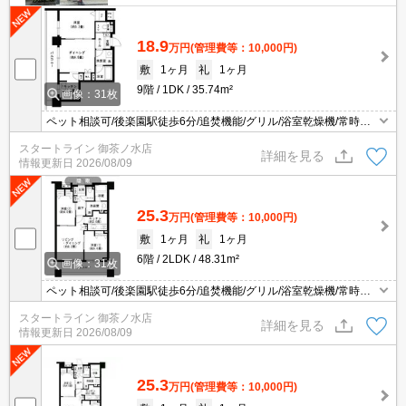
18.9
万円
(管理費等：10,000円)
敷
1ヶ月
礼
1ヶ月
9階
1DK
35.74m²
画像：31枚
ペット相談可/後楽園駅徒歩6分/追焚機能/グリル/浴室乾燥機/常時ゴ
ミ出し可/宅配BOX/分譲タイプ
スタートライン 御茶ノ水店
詳細を見る
情報更新日
2026/08/09
25.3
万円
(管理費等：10,000円)
敷
1ヶ月
礼
1ヶ月
6階
2LDK
48.31m²
画像：31枚
ペット相談可/後楽園駅徒歩6分/追焚機能/グリル/浴室乾燥機/常時ゴ
ミ出し可/宅配BOX/分譲タイプ
スタートライン 御茶ノ水店
詳細を見る
情報更新日
2026/08/09
25.3
万円
(管理費等：10,000円)