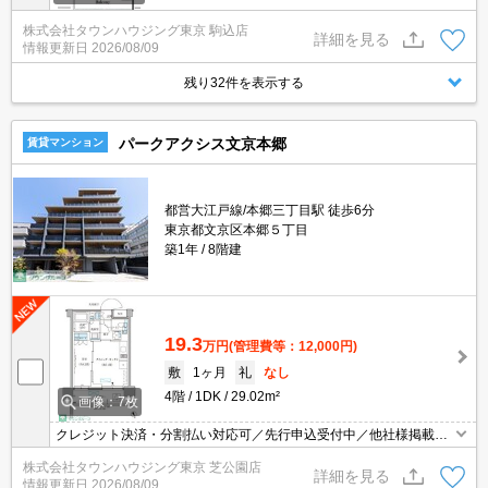
株式会社タウンハウジング東京 駒込店
詳細を見る
情報更新日
2026/08/09
残り32件を表示する
パークアクシス文京本郷
賃貸マンション
都営大江戸線/本郷三丁目駅 徒歩6分
東京都文京区本郷５丁目
築1年
8階建
19.3
万円
(管理費等：12,000円)
敷
1ヶ月
礼
なし
4階
1DK
29.02m²
画像：7枚
クレジット決済・分割払い対応可／先行申込受付中／他社様掲載物
件もまとめてご案内可能／専任物件多数あり
株式会社タウンハウジング東京 芝公園店
詳細を見る
情報更新日
2026/08/09