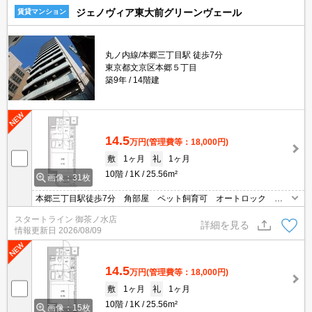
ジェノヴィア東大前グリーンヴェール
賃貸マンション
丸ノ内線/本郷三丁目駅 徒歩7分
東京都文京区本郷５丁目
築9年
14階建
14.5
万円
(管理費等：18,000円)
敷
1ヶ月
礼
1ヶ月
10階
1K
25.56m²
画像：31枚
本郷三丁目駅徒歩7分 角部屋 ペット飼育可 オートロック 宅
配ボックス 浴室乾燥機 温水洗浄便座
スタートライン 御茶ノ水店
詳細を見る
情報更新日
2026/08/09
14.5
万円
(管理費等：18,000円)
敷
1ヶ月
礼
1ヶ月
10階
1K
25.56m²
画像：15枚