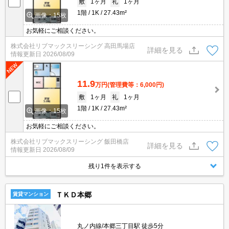
敷
1ヶ月
礼
1ヶ月
1階
1K
27.43m²
画像：15枚
お気軽にご相談ください。
株式会社リブマックスリーシング 高田馬場店
詳細を見る
情報更新日
2026/08/09
11.9
万円
(管理費等：6,000円)
敷
1ヶ月
礼
1ヶ月
1階
1K
27.43m²
画像：15枚
お気軽にご相談ください。
株式会社リブマックスリーシング 飯田橋店
詳細を見る
情報更新日
2026/08/09
残り1件を表示する
ＴＫＤ本郷
賃貸マンション
丸ノ内線/本郷三丁目駅 徒歩5分