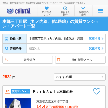
本郷三丁目駅周辺の賃貸・不動産情報で賃貸マンション・賃貸アパートなど賃貸物件の部屋探し
お部屋を探す
気になる
最近見た
保存中の
リスト
物件
条件
沿線・駅から
本郷三丁目駅（丸ノ内線、他1路線）の賃貸マンショ
住所から
ン・アパート一覧
家賃相場から
本郷三丁目駅（丸ノ内線、他1路線）周辺
変更する
沿線・駅
通勤通学時間から
詳細条件
指定なし
変更する
物件特集から
不動産会社から
条件保存
物件新着メール
TOP
2531
件
ＰａｒｋＡｘｉｓ本郷の杜
PR
賃貸マンション
東京都文京区本郷７丁目
14.4
万円
(管理費等：8,000円)