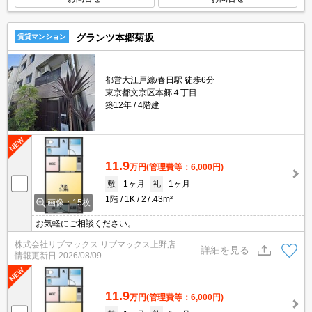
グランツ本郷菊坂
賃貸マンション
都営大江戸線/春日駅 徒歩6分
東京都文京区本郷４丁目
築12年
4階建
11.9
万円
(管理費等：6,000円)
敷
1ヶ月
礼
1ヶ月
1階
1K
27.43m²
画像：15枚
お気軽にご相談ください。
株式会社リブマックス リブマックス上野店
詳細を見る
情報更新日
2026/08/09
11.9
万円
(管理費等：6,000円)