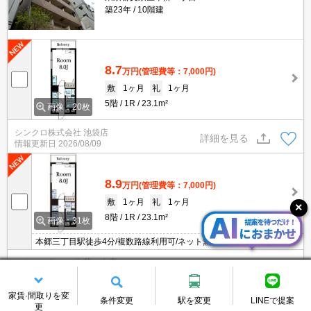
築23年
10階建
8.7
万円
(管理費等：7,000円)
敷
1ヶ月
礼
1ヶ月
5階
1R
23.1m²
画像：20枚
シンクロ株式会社 池袋店
詳細を見る
情報更新日
2026/08/09
8.9
万円
(管理費等：7,000円)
敷
1ヶ月
礼
1ヶ月
8階
1R
23.1m²
画像：31枚
本郷三丁目駅徒歩4分/複数路線利用可/ネット無料/宅配BOX/独立洗
面台/駐輪場/バイク置き場/AL
スタートライン 御茶ノ水店
詳細を見る
情報更新日
2026/08/08
家賃·間取りを変
条件変更
駅を変更
LINEで提案
更