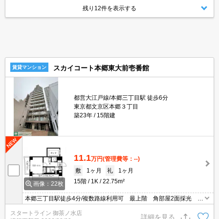
残り12件を表示する
スカイコート本郷東大前壱番館
賃貸マンション
都営大江戸線/本郷三丁目駅 徒歩6分
東京都文京区本郷３丁目
築23年
15階建
11.1
万円
(管理費等：--)
敷
1ヶ月
礼
1ヶ月
15階
1K
22.75m²
画像：22枚
本郷三丁目駅徒歩4分/複数路線利用可 最上階 角部屋2面採光 オ
ートロック 宅配ボックス 照明付き
スタートライン 御茶ノ水店
詳細を見る