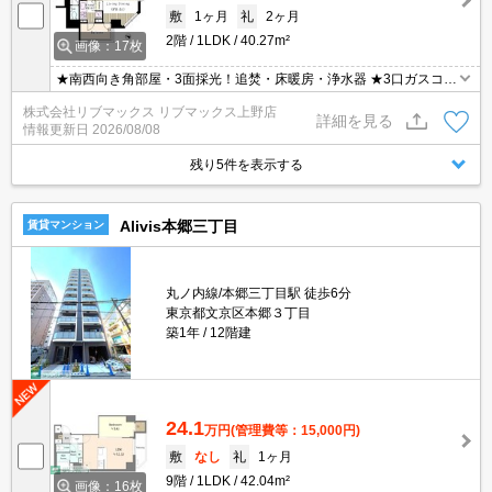
敷
1ヶ月
礼
2ヶ月
2階
1LDK
40.27m²
画像：17枚
★南西向き角部屋・3面採光！追焚・床暖房・浄水器 ★3口ガスコン
ログリル付き・モニター付きオートロック ★宅配ボックス・浴室乾
株式会社リブマックス リブマックス上野店
燥機・温水洗浄便座 ★初期費用はクレジット決済可能！
詳細を見る
情報更新日
2026/08/08
残り5件を表示する
Alivis本郷三丁目
賃貸マンション
丸ノ内線/本郷三丁目駅 徒歩6分
東京都文京区本郷３丁目
築1年
12階建
24.1
万円
(管理費等：15,000円)
敷
なし
礼
1ヶ月
9階
1LDK
42.04m²
画像：16枚