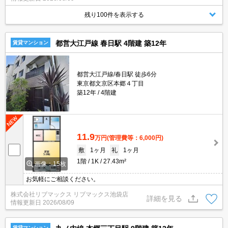
残り100件を表示する
都営大江戸線 春日駅 4階建 築12年
賃貸マンション
都営大江戸線/春日駅 徒歩6分
東京都文京区本郷４丁目
築12年
4階建
11.9
万円
(管理費等：6,000円)
敷
1ヶ月
礼
1ヶ月
1階
1K
27.43m²
画像：15枚
お気軽にご相談ください。
株式会社リブマックス リブマックス池袋店
詳細を見る
情報更新日
2026/08/09
賃貸マンション