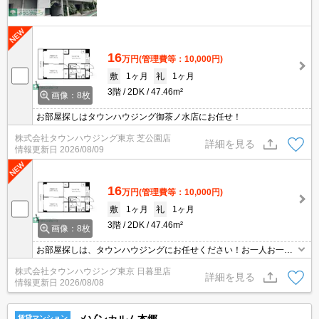
16
万円
(管理費等：10,000円)
敷
1ヶ月
礼
1ヶ月
3階
2DK
47.46m²
画像：8枚
お部屋探しはタウンハウジング御茶ノ水店にお任せ！
株式会社タウンハウジング東京 芝公園店
詳細を見る
情報更新日
2026/08/09
16
万円
(管理費等：10,000円)
敷
1ヶ月
礼
1ヶ月
3階
2DK
47.46m²
画像：8枚
お部屋探しは、タウンハウジングにお任せください！お一人お一人
様に合ったお部屋をお探し致します。分からないことは何でもご相
株式会社タウンハウジング東京 日暮里店
談くださいませ。
詳細を見る
情報更新日
2026/08/08
賃貸マンション