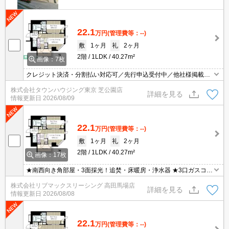
22.1
万円
(管理費等：--)
敷
1ヶ月
礼
2ヶ月
2階
1LDK
40.27m²
画像：7枚
クレジット決済・分割払い対応可／先行申込受付中／他社様掲載物
件もまとめてご案内可能／専任物件多数あり
株式会社タウンハウジング東京 芝公園店
詳細を見る
情報更新日
2026/08/09
22.1
万円
(管理費等：--)
敷
1ヶ月
礼
2ヶ月
2階
1LDK
40.27m²
画像：17枚
★南西向き角部屋・3面採光！追焚・床暖房・浄水器 ★3口ガスコン
ログリル付き・モニター付きオートロック ★宅配ボックス・浴室乾
株式会社リブマックスリーシング 高田馬場店
燥機・温水洗浄便座 ★初期費用はクレジット決済可能！
詳細を見る
情報更新日
2026/08/08
22.1
万円
(管理費等：--)