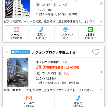
敷
14.4万
礼
14.4万
1K
26.91m²
10階
14階建(地下1階) 築20年
ピアノ相談可。ペット応相談。追焚給湯。温水洗浄便座付き。オンライン
対応相談可。便利な宅配BOX。人気のオートロック付マンション。インタ
ーネット接続設備あり。エアコン付き。浴室乾燥機付。
メールで
電話で
オンライン
LINEで
お問合せ
お問合せ
来店
お問合せ
ルフォンプログレ本郷三丁目
PR
賃貸マンション
東京都文京区本郷３丁目
28.3
万円
(管理費等：15,000円)
敷
283,000円
礼
なし
2LDK
42.34m²
13階
14階建(地下1階) 1年未満
城北・城東エリアのお部屋探しはタウンハウジングにお任せください。エ
リアを詳しいスタッフがご対応させて頂きます。
メールで
電話で
お問合せ
お問合せ