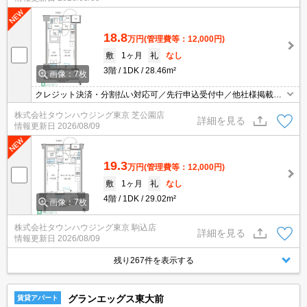
18.8
万円
(管理費等：12,000円)
敷
1ヶ月
礼
なし
3階
1DK
28.46m²
画像：7枚
クレジット決済・分割払い対応可／先行申込受付中／他社様掲載物
件もまとめてご案内可能／専任物件多数あり
株式会社タウンハウジング東京 芝公園店
詳細を見る
情報更新日
2026/08/09
19.3
万円
(管理費等：12,000円)
敷
1ヶ月
礼
なし
4階
1DK
29.02m²
画像：7枚
株式会社タウンハウジング東京 駒込店
詳細を見る
情報更新日
2026/08/09
残り267件を表示する
グランエッグス東大前
賃貸アパート