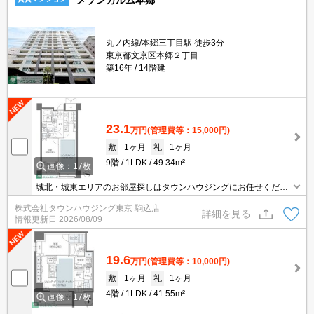
メゾンカルム本郷
丸ノ内線/本郷三丁目駅 徒歩3分
東京都文京区本郷２丁目
築16年
14階建
23.1
万円
(管理費等：15,000円)
敷
1ヶ月
礼
1ヶ月
9階
1LDK
49.34m²
画像：17枚
城北・城東エリアのお部屋探しはタウンハウジングにお任せくださ
い。エリアを詳しいスタッフがご対応させて頂きます。
株式会社タウンハウジング東京 駒込店
詳細を見る
情報更新日
2026/08/09
19.6
万円
(管理費等：10,000円)
敷
1ヶ月
礼
1ヶ月
4階
1LDK
41.55m²
画像：17枚