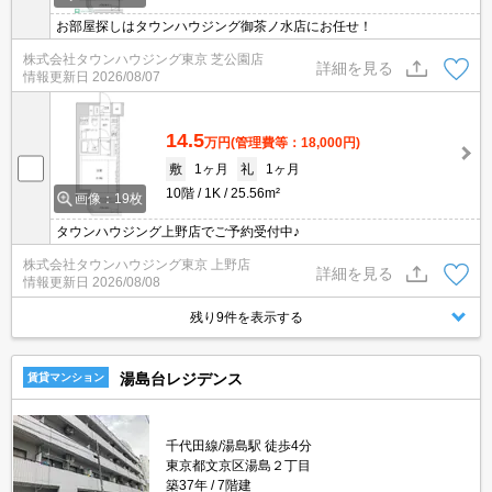
お部屋探しはタウンハウジング御茶ノ水店にお任せ！
株式会社タウンハウジング東京 芝公園店
詳細を見る
情報更新日
2026/08/07
14.5
万円
(管理費等：18,000円)
敷
1ヶ月
礼
1ヶ月
10階
1K
25.56m²
画像：19枚
タウンハウジング上野店でご予約受付中♪
株式会社タウンハウジング東京 上野店
詳細を見る
情報更新日
2026/08/08
残り9件を表示する
湯島台レジデンス
賃貸マンション
千代田線/湯島駅 徒歩4分
東京都文京区湯島２丁目
築37年
7階建