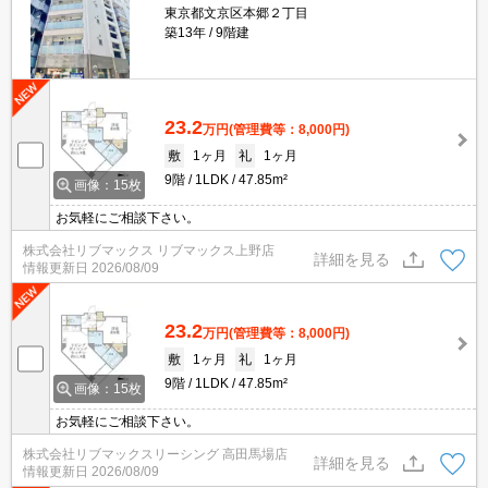
東京都文京区本郷２丁目
築13年
9階建
23.2
万円
(管理費等：8,000円)
敷
1ヶ月
礼
1ヶ月
9階
1LDK
47.85m²
画像：15枚
お気軽にご相談下さい。
株式会社リブマックス リブマックス上野店
詳細を見る
情報更新日
2026/08/09
23.2
万円
(管理費等：8,000円)
敷
1ヶ月
礼
1ヶ月
9階
1LDK
47.85m²
画像：15枚
お気軽にご相談下さい。
株式会社リブマックスリーシング 高田馬場店
詳細を見る
情報更新日
2026/08/09