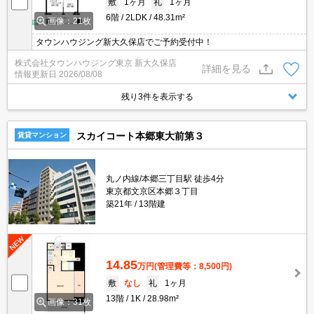
敷
1ヶ月
礼
1ヶ月
6階
2LDK
48.31m²
画像：21枚
タウンハウジング新大久保店でご予約受付中！
株式会社タウンハウジング東京 新大久保店
詳細を見る
情報更新日
2026/08/08
残り3件を表示する
スカイコート本郷東大前第３
賃貸マンション
丸ノ内線/本郷三丁目駅 徒歩4分
東京都文京区本郷３丁目
築21年
13階建
14.85
万円
(管理費等：8,500円)
敷
なし
礼
1ヶ月
13階
1K
28.98m²
画像：31枚