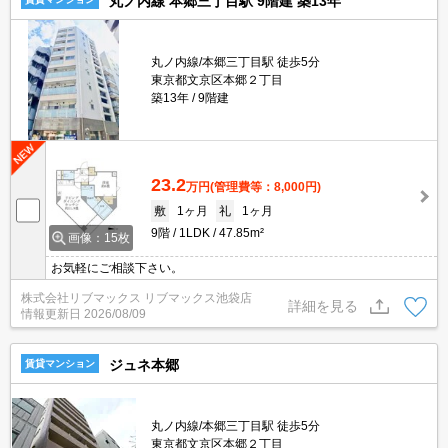
丸ノ内線 本郷三丁目駅 9階建 築13年
丸ノ内線/本郷三丁目駅 徒歩5分
東京都文京区本郷２丁目
築13年
9階建
23.2
万円
(管理費等：8,000円)
敷
1ヶ月
礼
1ヶ月
9階
1LDK
47.85m²
画像：15枚
お気軽にご相談下さい。
株式会社リブマックス リブマックス池袋店
詳細を見る
情報更新日
2026/08/09
ジュネ本郷
賃貸マンション
丸ノ内線/本郷三丁目駅 徒歩5分
東京都文京区本郷２丁目